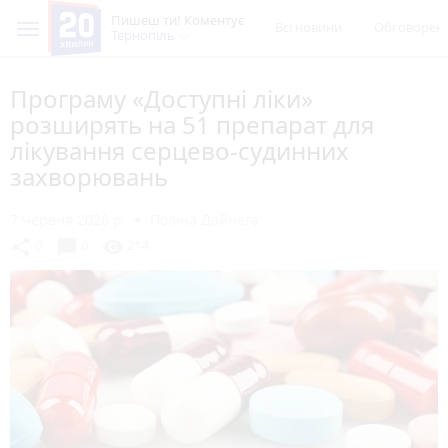
Пишеш ти! Коментує
Всі новини
Обговорен
Тернопіль
Програму «Доступні ліки»
розширять на 51 препарат для
лікування серцево-судинних
захворювань
7 червня 2026 р.
Поліна Дайнега
chat_bubble
share
visibility
0
0
214