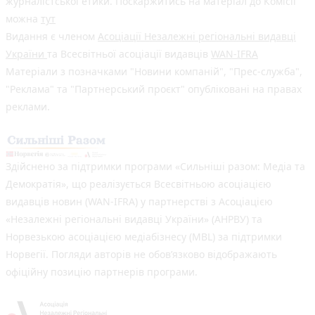
журналістської етики. Поскаржитись на матеріал до Комісії
можна
тут
Видання є членом
Асоціації Незалежні регіональні видавці
України
та Всесвітньої асоціації видавців
WAN-IFRA
Матеріали з позначками "Новини компаній", "Прес-служба",
"Реклама" та "Партнерський проєкт" опубліковані на правах
реклами.
Здійснено за підтримки програми «Сильніші разом: Медіа та
Демократія», що реалізується Всесвітньою асоціацією
видавців новин (WAN-IFRA) у партнерстві з Асоціацією
«Незалежні регіональні видавці України» (АНРВУ) та
Норвезькою асоціацією медіабізнесу (MBL) за підтримки
Норвегії. Погляди авторів не обов’язково відображають
офіційну позицію партнерів програми.