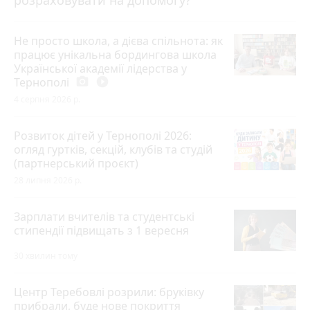
розраховувати на допомогу?
Не просто школа, а дієва спільнота: як
працює унікальна бордингова школа
Української академії лідерства у
Тернополі
photo_camera
play_circle_filled
4 серпня 2026 р.
Розвиток дітей у Тернополі 2026:
огляд гуртків, секцій, клубів та студій
(партнерський проєкт)
28 липня 2026 р.
Зарплати вчителів та студентські
стипендії підвищать з 1 вересня
30 хвилин тому
Центр Теребовлі розрили: бруківку
прибрали, буде нове покриття