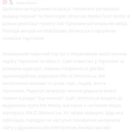
Здійснено за підтримки Асоціації “Незалежні регіональні
видавці України” та Foreningen Ukrainian Media Fund Nordic в
рамках реалізації проєкту Хаб підтримки регіональних медіа.
Погляди авторів не обов'язково збігаються з офіційною
позицією партнерів
Незалежний новинний портал з оперативним висвітленням
подій у Тернополі та області. Сайт новин №1 у Тернополі за
розміром аудиторії. Новини створюються для Вас
мультимедійною редакцією RIA та 20minut.ua. Ми
висвітлюємо важливі та цікаві події, людей, життя
Тернополя. Редакція запрошує читачів додавати власні
новини в розділ "Від читачів". Сайт 20minut.ua входить до
видавничої групи RIA Media, яка також є частиною Медіа
корпорації RIA © 20minut.ua. Усі права захищені. Будь-яка
публiкацiя, передрук чи наступне поширення матеріалів
сайту у друкованих або електронних засобах масової