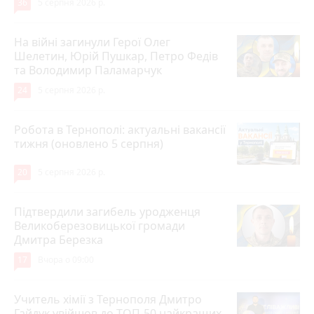
36
5 серпня 2026 р.
На війні загинули Герої Олег
Шелетин, Юрій Пушкар, Петро Федів
та Володимир Паламарчук
24
5 серпня 2026 р.
Робота в Тернополі: актуальні вакансії
тижня (оновлено 5 серпня)
20
5 серпня 2026 р.
Підтвердили загибель уродженця
Великоберезовицької громади
Дмитра Березка
17
Вчора о 09:00
Учитель хімії з Тернополя Дмитро
Гайдук увійшов до ТОП-50 найкращих