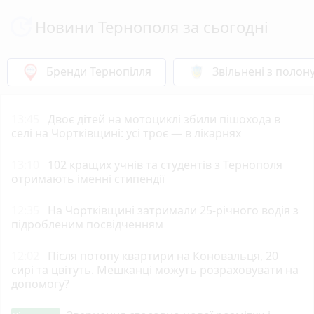
Новини Тернополя за сьогодні
Бренди Тернопілля
Звільнені з полон
13:45
Двоє дітей на мотоциклі збили пішохода в
селі на Чортківщині: усі троє — в лікарнях
13:10
102 кращих учнів та студентів з Тернополя
отримають іменні стипендії
12:35
На Чортківщині затримали 25-річного водія з
підробленим посвідченням
12:02
Після потопу квартири на Коновальця, 20
сирі та цвітуть. Мешканці можуть розраховувати на
допомогу?