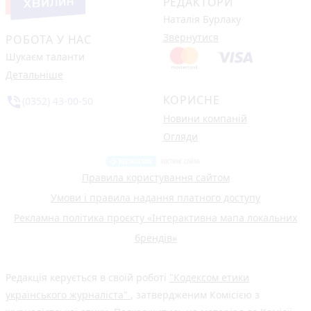
РЕДАКТОРИ
Наталія Бурлаку
Звернутися
РОБОТА У НАС
Шукаєм таланти
Детальніше
КОРИСНЕ
phone_in_talk
(0352) 43-00-50
Новини компаній
Огляди
Правила користування сайтом
Умови і правила надання платного доступу
Рекламна політика проєкту «Інтерактивна мапа локальних
брендів»
Редакція керується в своїй роботі
"Кодексом етики
українського журналіста"
, затвердженим Комісією з