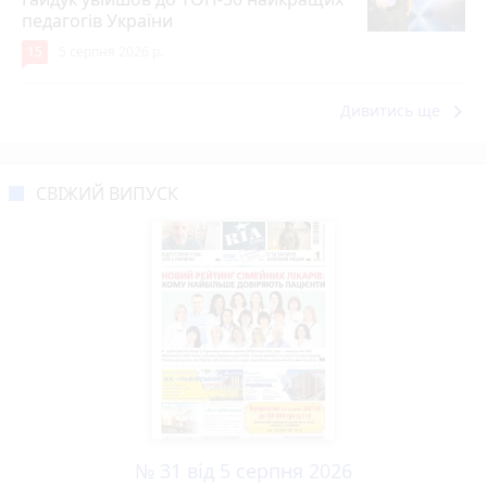
педагогів України
15
5 серпня 2026 р.
keyboard_arrow_right
Дивитись ще
СВІЖИЙ ВИПУСК
№ 31 від 5 серпня 2026