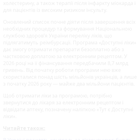
холестерину, а також терапії після інфаркту міокарда і
для пацієнтів із високим ризиком інсульту.
Оновлений список почне діяти після завершення всіх
необхідних процедур та формування Національною
службою здоров’я України переліку ліків, що
підлягатимуть реімбурсації. Програма «Доступні ліки»
дає змогу отримати препарати безоплатно або з
частковою доплатою за електронним рецептом. У
2026 році на її фінансування передбачили 8,7 млрд
гривень. Від початку роботи програми нею вже
скористалися понад шість мільйонів українців, а лише
з початку 2026 року — майже два мільйони пацієнтів.
Щоб отримати ліки за програмою, потрібно
звернутися до лікаря за електронним рецептом і
відвідати аптеку, позначену наліпкою «Тут є Доступні
ліки».
Читайте також:
В Україні посилять контроль за лікарняними: будуть