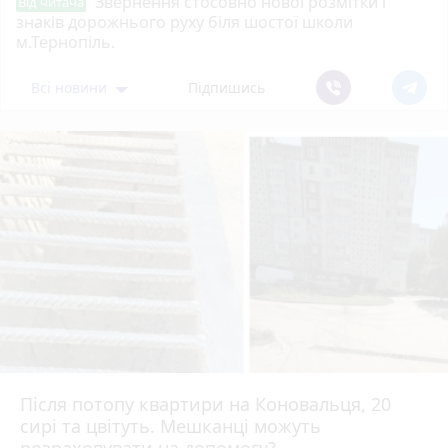
Звернення стосовно нової розмітки і
Від читача
знаків дорожнього руху біля шостої школи
м.Тернопіль.
Всі новини
Підпишись
Після потопу квартири на Коновальця, 20
сирі та цвітуть. Мешканці можуть