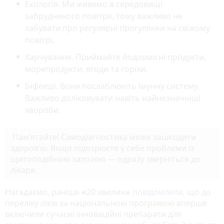
Екологія. Ми живемо в середовищі
забрудненого повітря, тому важливо не
забувати про регулярні прогулянки на свіжому
повітрі.
Харчування. Приймайте йодовмісні продукти,
морепродукти, ягоди та горіхи.
Інфекції. Вони послаблюють імунну систему.
Важливо доліковувати навіть найнезначніші
хвороби.
Пам’ятайте! Самодіагностика може зашкодити
здоров’ю. Якщо підозрюєте у себе проблеми із
щитоподібною залозою — одразу зверніться до
лікаря.
Нагадаємо, раніше
«
20 хвилин
»
повідомляли
, що до
переліку ліків за національною програмою вперше
включили сучасні інноваційні препарати для