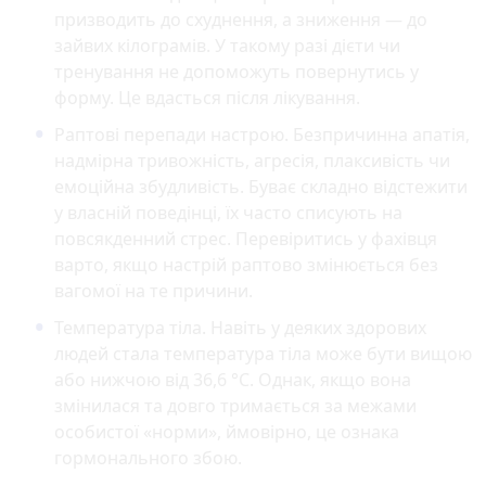
призводить до схуднення, а зниження — до
зайвих кілограмів. У такому разі дієти чи
тренування не допоможуть повернутись у
форму. Це вдасться після лікування.
Раптові перепади настрою. Безпричинна апатія,
надмірна тривожність, агресія, плаксивість чи
емоційна збудливість. Буває складно відстежити
у власній поведінці, їх часто списують на
повсякденний стрес. Перевіритись у фахівця
варто, якщо настрій раптово змінюється без
вагомої на те причини.
Температура тіла. Навіть у деяких здорових
людей стала температура тіла може бути вищою
або нижчою від 36,6 °C. Однак, якщо вона
змінилася та довго тримається за межами
особистої «норми», ймовірно, це ознака
гормонального збою.