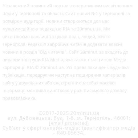
Незалежний новинний портал з оперативним висвітленням
подій у Тернополі та області. Сайт новин №1 у Тернополі за
розміром аудиторії. Новини створюються для Вас
мультимедійною редакцією RIA та 20minut.ua. Ми
висвітлюємо важливі та цікаві події, людей, життя
Тернополя. Редакція запрошує читачів додавати власні
новини в розділ "Від читачів". Сайт 20minut.ua входить до
видавничої групи RIA Media, яка також є частиною Медіа
корпорації RIA © 20minut.ua. Усі права захищені. Будь-яка
публiкацiя, передрук чи наступне поширення матеріалів
сайту у друкованих або електронних засобах масової
інформації можлива винятково у разі письмового дозволу
правовласника.
©2017-2025 20minut.ua
вул. Дубовецька, буд. 1-б, м. Тернопіль, 46001;
[email protected]
Cуб'єкт у сфері онлайн-медіа; ідентифікатор медіа
- R40-05634.