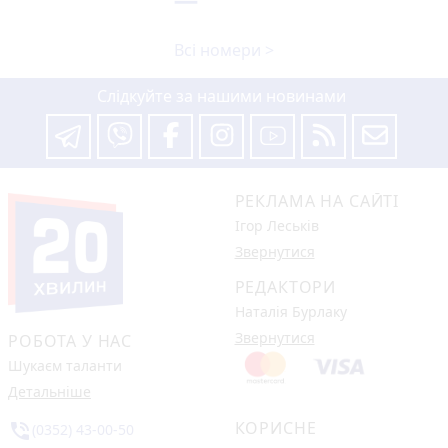
Всі номери >
Слідкуйте за нашими новинами
РЕКЛАМА НА САЙТІ
Ігор Леськів
Звернутися
РЕДАКТОРИ
Наталія Бурлаку
Звернутися
РОБОТА У НАС
Шукаєм таланти
Детальніше
КОРИСНЕ
phone_in_talk
(0352) 43-00-50