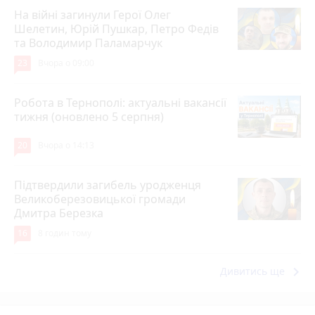
На війні загинули Герої Олег
Шелетин, Юрій Пушкар, Петро Федів
та Володимир Паламарчук
23
Вчора о 09:00
Робота в Тернополі: актуальні вакансії
тижня (оновлено 5 серпня)
20
Вчора о 14:13
Підтвердили загибель уродженця
Великоберезовицької громади
Дмитра Березка
16
8 годин тому
keyboard_arrow_right
Дивитись ще