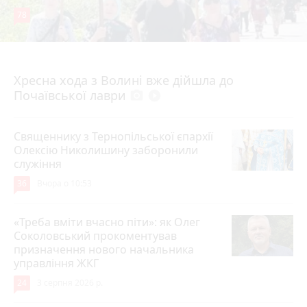
78
4 серпня 2026 р.
Хресна хода з Волині вже дійшла до
Почаївської лаври
photo_camera
play_circle_filled
Священнику з Тернопільської єпархії
Олексію Николишину заборонили
служіння
36
Вчора о 10:53
«Треба вміти вчасно піти»: як Олег
Соколовський прокоментував
призначення нового начальника
управління ЖКГ
24
3 серпня 2026 р.