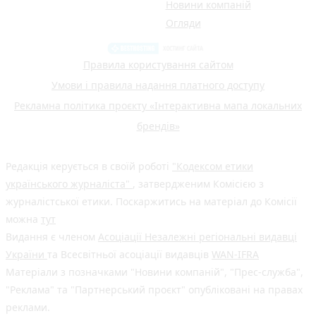
Новини компаній
Огляди
Правила користування сайтом
Умови і правила надання платного доступу
Рекламна політика проєкту «Інтерактивна мапа локальних
брендів»
Редакція керується в своїй роботі
"Кодексом етики
українського журналіста"
, затвердженим Комісією з
журналістської етики. Поскаржитись на матеріал до Комісії
можна
тут
Видання є членом
Асоціації Незалежні регіональні видавці
України
та Всесвітньої асоціації видавців
WAN-IFRA
Матеріали з позначками "Новини компаній", "Прес-служба",
"Реклама" та "Партнерський проєкт" опубліковані на правах
реклами.