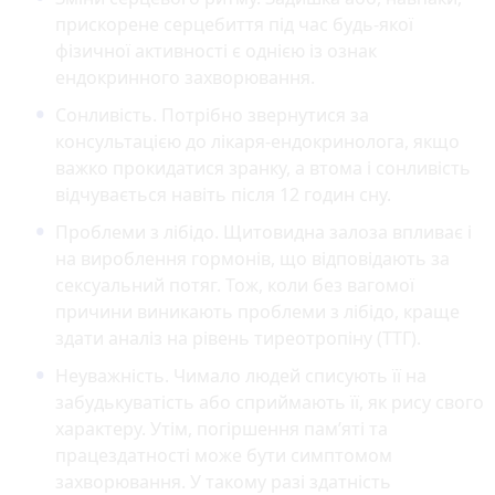
прискорене серцебиття під час будь-якої
фізичної активності є однією із ознак
ендокринного захворювання.
Сонливість. Потрібно звернутися за
консультацією до лікаря-ендокринолога, якщо
важко прокидатися зранку, а втома і сонливість
відчувається навіть після 12 годин сну.
Проблеми з лібідо. Щитовидна залоза впливає і
на вироблення гормонів, що відповідають за
сексуальний потяг. Тож, коли без вагомої
причини виникають проблеми з лібідо, краще
здати аналіз на рівень тиреотропіну (ТТГ).
Неуважність. Чимало людей списують її на
забудькуватість або сприймають її, як рису свого
характеру. Утім, погіршення пам’яті та
працездатності може бути симптомом
захворювання. У такому разі здатність