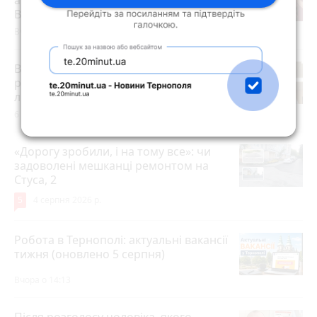
апеляційний суд залишив вирок
Василю Гнатюку без змін
Вчора о 17:07
В амбулаторії №6 Тернополя
розпочав роботу новий сімейний
лікар
6 годин тому
«Дорогу зробили, і на тому все»: чи
задоволені мешканці ремонтом на
Стуса, 2
5
4 серпня 2026 р.
Робота в Тернополі: актуальні вакансії
тижня (оновлено 5 серпня)
Вчора о 14:13