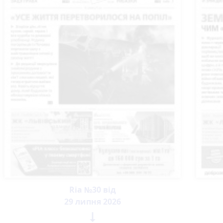
Ria №30 від
29 липня 2026
