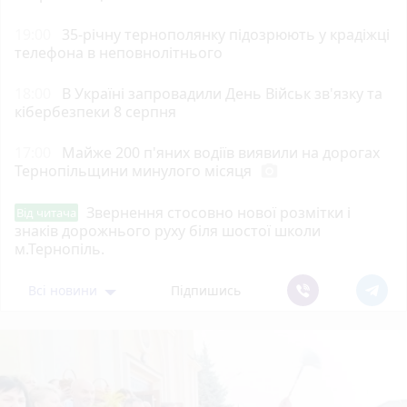
19:00
35-річну тернополянку підозрюють у крадіжці
телефона в неповнолітнього
18:00
В Україні запровадили День Військ зв'язку та
кібербезпеки 8 серпня
17:00
Майже 200 п'яних водіїв виявили на дорогах
Тернопільщини минулого місяця
photo_camera
Звернення стосовно нової розмітки і
Від читача
знаків дорожнього руху біля шостої школи
м.Тернопіль.
Всі новини
Підпишись