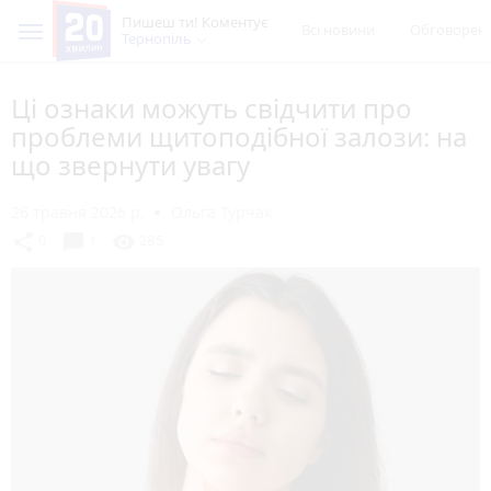
Пишеш ти! Коментує
Всі новини
Обговорен
Тернопіль
Ці ознаки можуть свідчити про
проблеми щитоподібної залози: на
що звернути увагу
26 травня 2026 р.
Ольга Турчак
chat_bubble
share
visibility
0
1
285