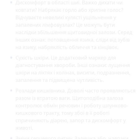
Дискомфорт в області шиї. Важко дихати чи
ковтати? Набрякає горло або хрипне голос?
Відчуваєте невеликі кулясті ущільнення у
запалених лімфовузлах? Це можуть бути
наслідки збільшення щитовидної залози. Серед
інших ознак: потовщення язика, сліди від зубів
на язику, набряклість обличчя та кінцівок.
Сухість шкіри. Це додатковий маркер для
діагностування хвороби. Інші ознаки: лущення
шкіри на ліктях і колінах, висипи, подразнення,
запалення та підвищена чутливість.
Розлади кишківника. Доволі часто проявляються
разом із втратою ваги. Щитоподібна залоза
контролює обмін речовин і роботу шлунково-
кишкового тракту, тому збої в її роботі
спричиняють діарею, запор та дискомфорт у
животі.
Зміни серцевого ритму. Задишка або, навпаки,