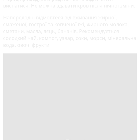
виспатися. Не можна здавати кров після нічної зміни.
Напередодні відмовтеся від вживання жирної,
смаженої, гострої та копченої їжі, жирного молока,
сметани, масла, яєць, бананів. Рекомендується
солодкий чай, компот, узвар, соки, морси, мінеральна
вода, овочі фрукти.