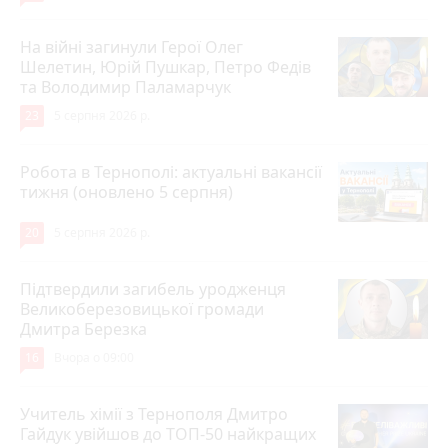
На війні загинули Герої Олег
Шелетин, Юрій Пушкар, Петро Федів
та Володимир Паламарчук
23
5 серпня 2026 р.
Робота в Тернополі: актуальні вакансії
тижня (оновлено 5 серпня)
20
5 серпня 2026 р.
Підтвердили загибель уродженця
Великоберезовицької громади
Дмитра Березка
16
Вчора о 09:00
Учитель хімії з Тернополя Дмитро
Гайдук увійшов до ТОП-50 найкращих