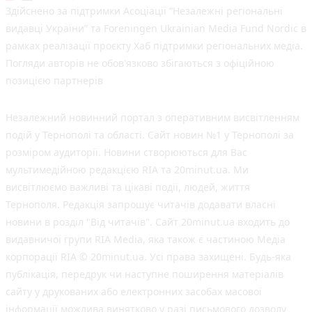
Здійснено за підтримки Асоціації “Незалежні регіональні
видавці України” та Foreningen Ukrainian Media Fund Nordic в
рамках реалізації проєкту Хаб підтримки регіональних медіа.
Погляди авторів не обов'язково збігаються з офіційною
позицією партнерів
Незалежний новинний портал з оперативним висвітленням
подій у Тернополі та області. Сайт новин №1 у Тернополі за
розміром аудиторії. Новини створюються для Вас
мультимедійною редакцією RIA та 20minut.ua. Ми
висвітлюємо важливі та цікаві події, людей, життя
Тернополя. Редакція запрошує читачів додавати власні
новини в розділ "Від читачів". Сайт 20minut.ua входить до
видавничої групи RIA Media, яка також є частиною Медіа
корпорації RIA © 20minut.ua. Усі права захищені. Будь-яка
публiкацiя, передрук чи наступне поширення матеріалів
сайту у друкованих або електронних засобах масової
інформації можлива винятково у разі письмового дозволу