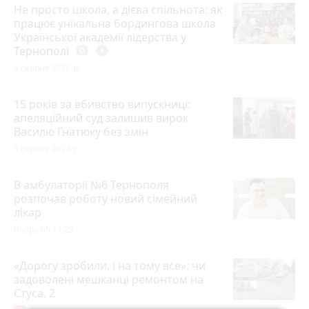
Не просто школа, а дієва спільнота: як
працює унікальна бордингова школа
Української академії лідерства у
Тернополі
photo_camera
play_circle_filled
4 серпня 2026 р.
15 років за вбивство випускниці:
апеляційний суд залишив вирок
Василю Гнатюку без змін
5 серпня 2026 р.
В амбулаторії №6 Тернополя
розпочав роботу новий сімейний
лікар
Вчора об 11:29
«Дорогу зробили, і на тому все»: чи
задоволені мешканці ремонтом на
Стуса, 2