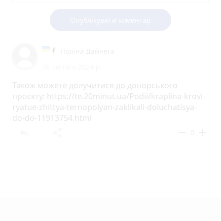
Опублікувати коментар
Поліна Дайнега
16 лютого 2024 р.
Також можете долучитися до донорського
проєкту: https://te.20minut.ua/Podii/kraplina-krovi-
ryatue-zhittya-ternopolyan-zaklikali-doluchatisya-
do-do-11913754.html
reply
share
remove
add
0