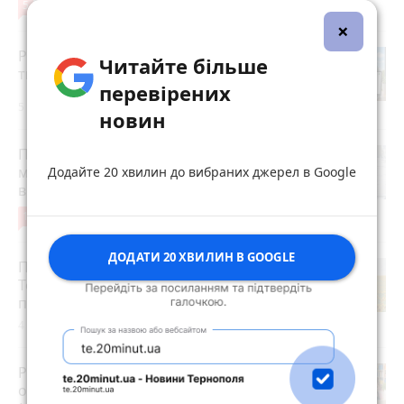
5
4 серпня 2026 р.
×
Робота в Тернополі: актуальні вакансії
Читайте більше
тижня (оновлено 5 серпня)
перевірених
5 серпня 2026 р.
новин
Після розголосу чоловіка, якого
мобілізували з відстрочкою,
Додайте 20 хвилин до вибраних джерел в Google
відпустили. Але з умовою…
10
3 серпня 2026 р.
ДОДАТИ 20 ХВИЛИН В GOOGLE
Після пекельної спеки на
Тернопільщину прийдуть грози:
прогноз погоди на 5-7 серпня
4 серпня 2026 р.
Розвиток дітей у Тернополі 2026:
огляд гуртків, секцій, клубів та студій