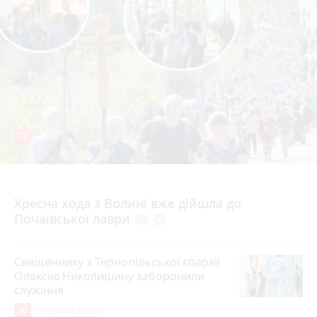
78
4 серпня 2026 р.
Хресна хода з Волині вже дійшла до
Почаївської лаври
photo_camera
play_circle_filled
Священнику з Тернопільської єпархії
Олексію Николишину заборонили
служіння
36
5 серпня 2026 р.