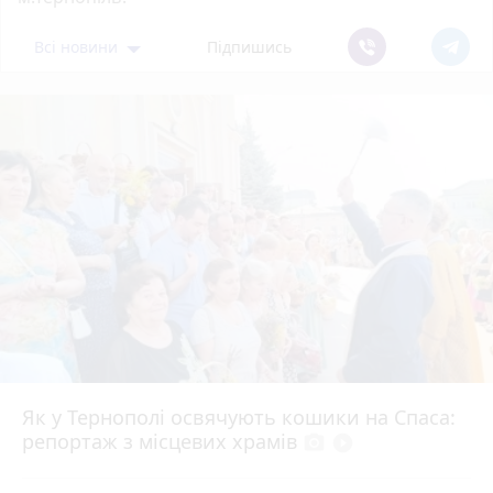
Всі новини
Підпишись
Як у Тернополі освячують кошики на Спаса:
репортаж з місцевих храмів
photo_camera
play_circle_filled