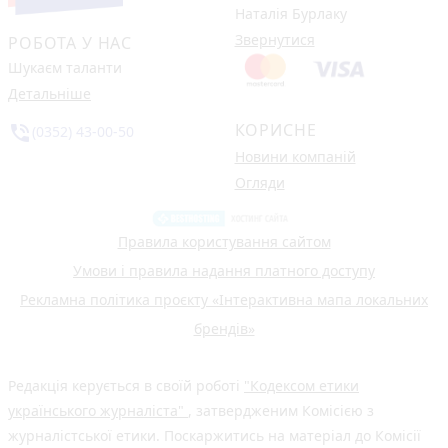
Наталія Бурлаку
Звернутися
РОБОТА У НАС
Шукаєм таланти
Детальніше
КОРИСНЕ
phone_in_talk
(0352) 43-00-50
Новини компаній
Огляди
Правила користування сайтом
Умови і правила надання платного доступу
Рекламна політика проєкту «Інтерактивна мапа локальних
брендів»
Редакція керується в своїй роботі
"Кодексом етики
українського журналіста"
, затвердженим Комісією з
журналістської етики. Поскаржитись на матеріал до Комісії