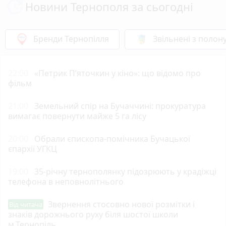
Новини Тернополя за сьогодні
Бренди Тернопілля
Звільнені з полон
22:00
«Петрик П’яточкин у кіно»: що відомо про
фільм
21:00
Земельний спір на Бучаччині: прокуратура
вимагає повернути майже 5 га лісу
20:00
Обрали єпископа-помічника Бучацької
єпархії УГКЦ
19:00
35-річну тернополянку підозрюють у крадіжці
телефона в неповнолітнього
Звернення стосовно нової розмітки і
Від читача
знаків дорожнього руху біля шостої школи
м.Тернопіль.