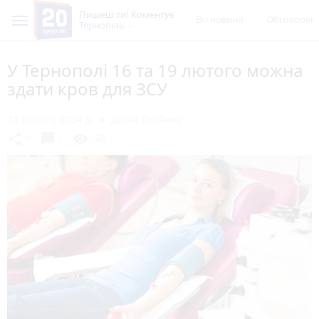
Пишеш ти! Коментує
Всі новини
Обговорен
Тернопіль
У Тернополі 16 та 19 лютого можна
здати кров для ЗСУ
15 лютого 2024 р.
Діана Олійник
chat_bubble
share
visibility
0
1
126