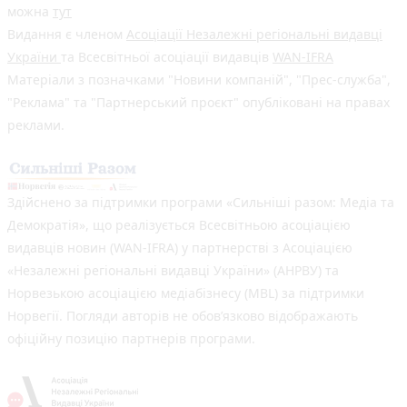
можна
тут
Видання є членом
Асоціації Незалежні регіональні видавці
України
та Всесвітньої асоціації видавців
WAN-IFRA
Матеріали з позначками "Новини компаній", "Прес-служба",
"Реклама" та "Партнерський проєкт" опубліковані на правах
реклами.
Здійснено за підтримки програми «Сильніші разом: Медіа та
Демократія», що реалізується Всесвітньою асоціацією
видавців новин (WAN-IFRA) у партнерстві з Асоціацією
«Незалежні регіональні видавці України» (АНРВУ) та
Норвезькою асоціацією медіабізнесу (MBL) за підтримки
Норвегії. Погляди авторів не обов’язково відображають
офіційну позицію партнерів програми.