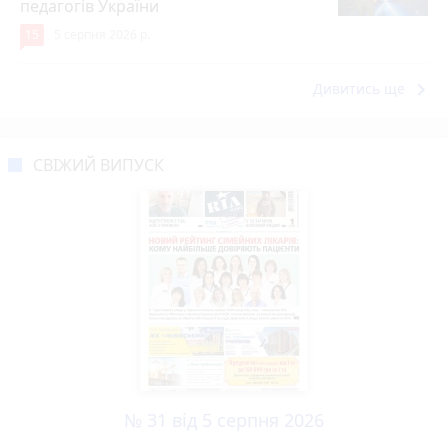
педагогів України
15
5 серпня 2026 р.
keyboard_arrow_right
Дивитись ще
СВІЖИЙ ВИПУСК
№ 31 від 5 серпня 2026