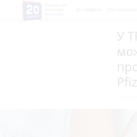
Пишеш ти!
Всі новини
Обговоренн
Коментує
Тернопіль
У Т
мо
пр
Pfi
21 листоп