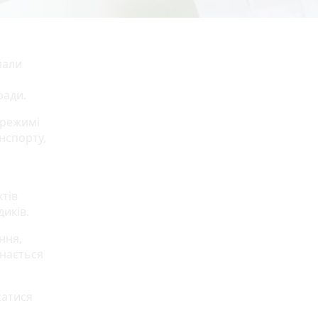
мали
ради.
 режимі
нспорту,
тів
иків.
ння,
инається
сатися