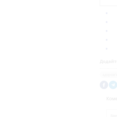
Додайт
здоров'
Коме