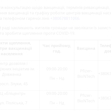
и консультацію щодо вакцинації, термінів ревакцинації,
ння вакцинації та графіку роботи центрів вакцинації на
а телефоном гарячої лінії
+380678811066
.
й раді закликають жителів громади не зволікати із захис
й та зробити щеплення проти COVID-19.
кти щеплення,
Час прийому,
Теле
три вакцинації
Вакцина
год.
до
населення
нтр дозвілля і
жних ініціатив ім.
09:00-20:00
Pfizer-
+3806
Довженка
BioNTech
Пн – Нд
осп. Злуки, 45
ТЦ «Епіцентр»
09:00-20:00
Pfizer-
+3806
BioNTech
ул. Поліська, 7
Пн – Нд