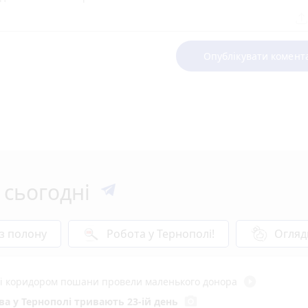
Опублікувати комент
 сьогодні
 з полону
Робота у Тернополі!
Огляд
play_circle_filled
иті коридором пошани провели маленького донора
photo_camera
а у Тернополі тривають 23-ій день