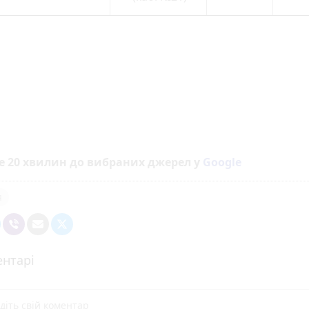
е 20 хвилин до вибраних джерел у
Google
я
нтарі