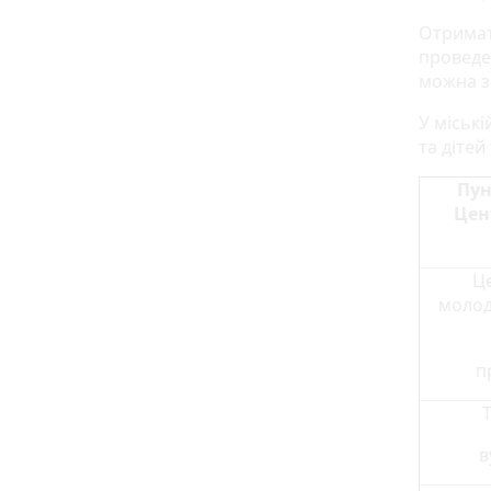
Отримат
проведе
можна з
У міські
та діте
Пун
Цен
Це
молоді
пр
в