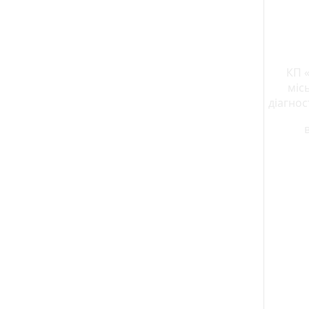
КП 
міс
діагно
в