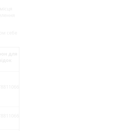
 місця
селення
том себе
фон для
відок
78811066
78811066