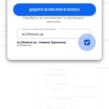
+3809
ДОДАТИ 20 ХВИЛИН В GOOGLE
Робота за
попереднім
записом (каб.
«Тернопільський
Pfizer-
№7)
ький лікувально-
BioNTech
стичний центр» ТМР
Пн – Пт, 11:00-
+3809
16:00
ул. Руська, 47
Нд. 10:00-14:00
+3809
Мобільна
бригада №2
Пн – Пт, 09:00-
CoronaVaс
16:00
AstraZeneka
Сб. 10:00-14:00
(каб. №21)