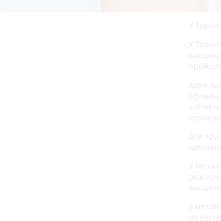
У Терно
У Терно
вакцина
пройшли
Адже ва
офлайн,
а й чи н
коронаві
Для зру
щеплень
У міські
розгорн
вакцина
З метою
на вакци