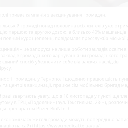
полі триває кампанія з вакцинування громадян.
пільській громаді понад половина всіх жителів уже отри
цію першою та другою дозою, а близько 40% мешканців
 повний курс щеплень, повідомляє пресслужба міської 
кцинація – це запорука не лише роботи закладів освіти в
 закладів громадського харчування чи громадського тра
е єдиний спосіб убезпечити себе від важких наслідків
русу.
чності громадян, у Тернополі щоденно працює шість пунк
 та центрів вакцинації, працює сім мобільних бригад мед
й раді звертають увагу, що
з
18 листопада у пункті щепле
утому в ТРЦ «Подоляни» (вул. Текстильна, 28-Ч), розпоч
ція препаратом Pfizer-BioNTech.
 економії часу жителі громади можуть попередньо запи
націю на сайті https://www.medical.te.ua/ua/.