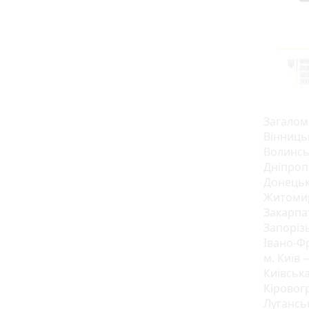
Загалом
Вінницьк
Волинськ
Дніпроп
Донецька
Житомир
Закарпат
Запорізь
Івано-Фр
м. Київ 
Київська
Кіровогр
Луганськ