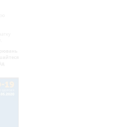
єю
чатку
.
орювань
ишайтеся
ід