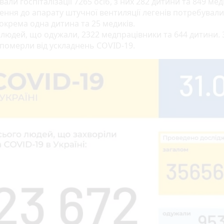
али госпіталізації 7265 осіб, з них 282 дитини та 849 мед
ення до апарату штучної вентиляції легенів потребували
окрема одна дитина та 25 медиків.
 людей, що одужали, 2322 медпрацівники та 644 дитини. 
 померли від ускладнень COVID-19.