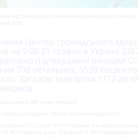
вна інформація про поширення коронавірусної інфекції
авня 2020.
аними Центру громадського здоро
ом на 9:00 31 травня в Україні 236
раторно підтверджені випадки C
 них 708 летальних, 9538 пацієнтів
ало. Загалом захворіли 1712 дітей
 медиків.
зафіксовано 468 нових випадків.
 Україні досліджено 356 565 зразків методом ПЛР.
 захворіли 1712 дітей та 4542 медиків. На амбулаторному
і 16 407 пацієнтів, з них 1430 дітей та 3693 медпрацівник