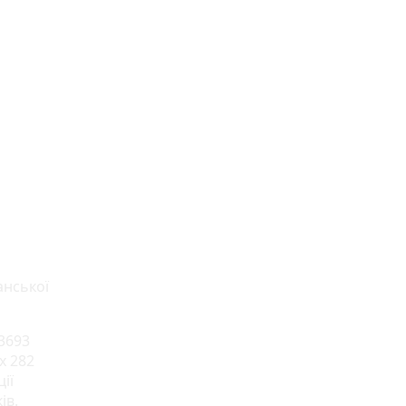
анської
 3693
х 282
ії
ів.