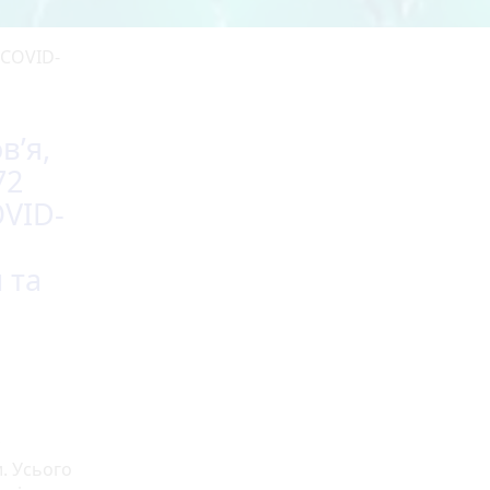
 COVID-
в’я,
72
OVID-
 та
и. Усього