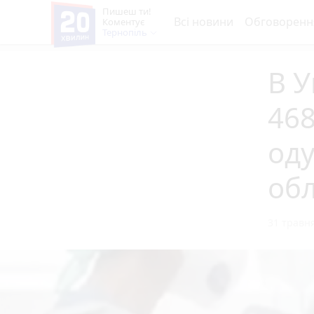
Пишеш ти!
Всі новини
Обговоренн
Коментує
Тернопіль
В У
468
оду
обл
31 травня