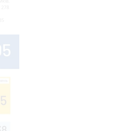
иків.
 278
35