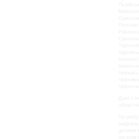
Львівськ
Миколаїв
Одеська 
Полтавсь
Рівненсь
Сумська 
Тернопіл
Харківсь
Херсонсь
Хмельни
Черкаськ
Чернівец
Чернігів
Дані з 
областей
На амбул
медпраці
дитини 
легенів 