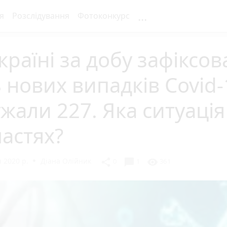
...
я
Розслідування
Фотоконкурс
країні за добу зафіксо
 нових випадків Covid-
жали 227. Яка ситуація
астях?
 2020 р.
Діана Олійник
chat_bubble
share
visibility
0
1
361