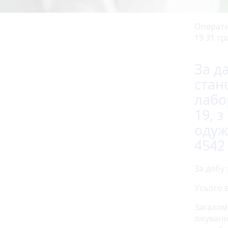
Операти
19 31 тр
За д
стан
лабо
19, з
одуж
4542
За добу 
Усього в
Загалом
лікуванн