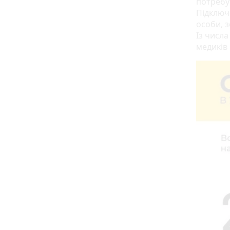
потребув
Підключ
особи, з
Із числа
медиків