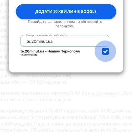
а обл. — 1669 (409 одужали);
ська обл. — 293 (154 одужали);
ДОДАТИ 20 ХВИЛИН В GOOGLE
обл. — 888 (216 одужали);
ка обл. — 270 (247 одужали);
ка обл. — 1713 (871 одужав);
обл. — 168 (141 одужав);
ьська обл. — 1169 (908 одужали);
ка обл. — 1066 (360 одужали);
ка обл. — 178 (161 одужав);
цька обл. — 444 (233 одужали);
а обл. — 402 (308 одужали);
ька обл. — 3349 (928 одужали);
ська обл. — 167 (63 одужали).
тимчасово окупованих територій АР Крим, Донецької, Луг
 та міста Севастополя відсутні.
аторному лікуванні 16 407 пацієнтів, з них 1430 дітей та
вники. Усього потребували госпіталізації 7265 осіб, з ни
та 849 медиків. Підключення до апарату штучної вентиляц
потребували 278 особи, зокрема одна дитина та 25 медик