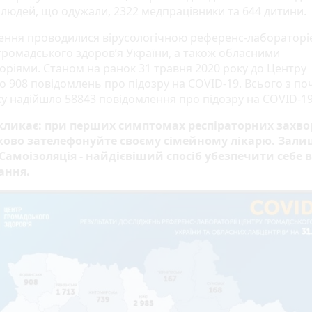
а людей, що одужали, 2322 медпрацівники та 644 дитини.
ення проводилися вірусологічною референс-лабораторі
громадського здоров’я України, а також обласними
оріями. Станом на ранок 31 травня 2020 року до Центру
о 908 повідомлень про підозру на COVID-19. Всього з по
ку надійшло 58843 повідомлення про підозру на COVID-19
кликає: при перших симптомах респіраторних захв
ково зателефонуйте своєму сімейному лікарю. Зал
Самоізоляція - найдієвіший спосіб убезпечити себе в
ання.