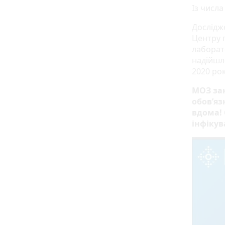
Із числ
Дослідж
Центру 
лаборат
надійшл
2020 ро
МОЗ за
обов’яз
вдома! 
інфікув