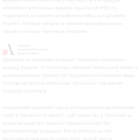
«Незалежні регіональні видавці України» (АНРВУ) та
Норвезькою асоціацією медіабізнесу (MBL) за підтримки
Норвегії. Погляди авторів не обов’язково відображають
офіційну позицію партнерів програми.
Здійснено за підтримки Асоціації “Незалежні регіональні
видавці України” та Foreningen Ukrainian Media Fund Nordic в
рамках реалізації проєкту Хаб підтримки регіональних медіа.
Погляди авторів не обов'язково збігаються з офіційною
позицією партнерів
Незалежний новинний портал з оперативним висвітленням
подій у Тернополі та області. Сайт новин №1 у Тернополі за
розміром аудиторії. Новини створюються для Вас
мультимедійною редакцією RIA та 20minut.ua. Ми
висвітлюємо важливі та цікаві події, людей, життя