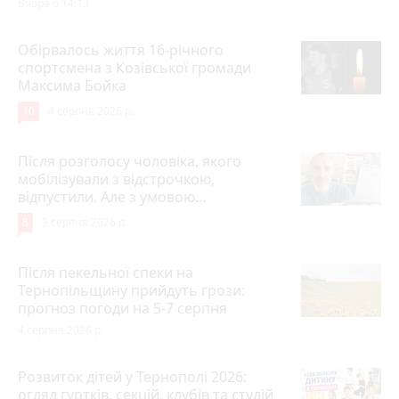
Вчора о 14:13
Обірвалось життя 16-річного
спортсмена з Козівської громади
Максима Бойка
10
4 серпня 2026 р.
Після розголосу чоловіка, якого
мобілізували з відстрочкою,
відпустили. Але з умовою…
8
3 серпня 2026 р.
Після пекельної спеки на
Тернопільщину прийдуть грози:
прогноз погоди на 5-7 серпня
4 серпня 2026 р.
Розвиток дітей у Тернополі 2026:
огляд гуртків, секцій, клубів та студій