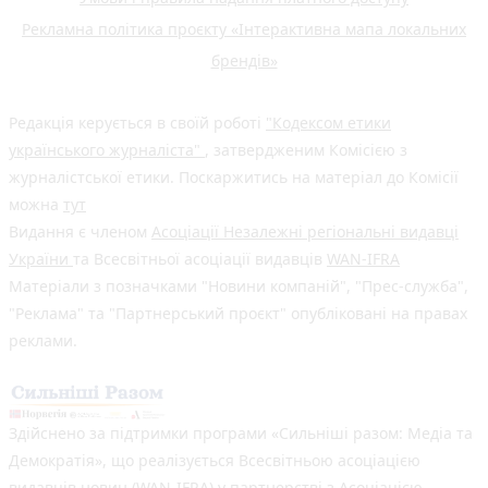
Рекламна політика проєкту «Інтерактивна мапа локальних
брендів»
Редакція керується в своїй роботі
"Кодексом етики
українського журналіста"
, затвердженим Комісією з
журналістської етики. Поскаржитись на матеріал до Комісії
можна
тут
Видання є членом
Асоціації Незалежні регіональні видавці
України
та Всесвітньої асоціації видавців
WAN-IFRA
Матеріали з позначками "Новини компаній", "Прес-служба",
"Реклама" та "Партнерський проєкт" опубліковані на правах
реклами.
Здійснено за підтримки програми «Сильніші разом: Медіа та
Демократія», що реалізується Всесвітньою асоціацією
видавців новин (WAN-IFRA) у партнерстві з Асоціацією