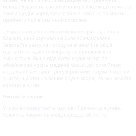
акцент не на пігулки, а на раціон харчування та
більше бувати на свіжому повітрі. Але, якщо не маєте
змоги щодня харчуватися збалансовано, то можна
прийняти полівітамінний комплекс.
– Зараз важливо вживати більше фруктів, овочів.
Бажано, щоб харчування було збалансоване.
Звертайте увагу на погоду за вікном і тепліше
одягайтеся, адже температура впродовж дня
змінюється. Якщо відвідуєте людні місця, то
обов’язково носіть медичні маски, дотримуйтеся
соціальної дистанції, регулярно мийте руки. Якщо ви
знаєте, що хтось з ваших друзів хворіє, то мінімізуйте
контакт з ними.
Читайте також:
У школах повертають масковий режим для учнів.
Кількість хворих на ковід серед дітей росте