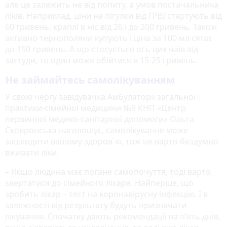
але це залежить не від попиту, а умов постачальника
ліків. Наприклад, ціни на пігулки від ГРВІ стартують від
60 гривень, краплі в ніс від 26 і до 200 гривень. Також
активно тернополяни купують і ціна за 100 мл сягає
до 150 гривень. А що стосується ось цих чаїв від
застуди, то один може обійтися в 15-25 гривень.
Не займайтесь самолікуванням
У свою чергу завідувачка Амбулаторії загальної
практики-сімейної медицини №9 КНП «Центр
первинної медико-санітарної допомоги» Ольга
Сковронська наголошує, самолікування може
зашкодити вашому здоров`ю, тож не варто бездумно
вживати ліки.
– Якщо людина має погане самопочуття, тоді варто
звертатися до сімейного лікаря. Найперше, що
зробить лікар – тест на коронавірусну інфекцію. І в
залежності від результату будуть призначати
лікування. Спочатку дають рекомендації на п’ять днів,