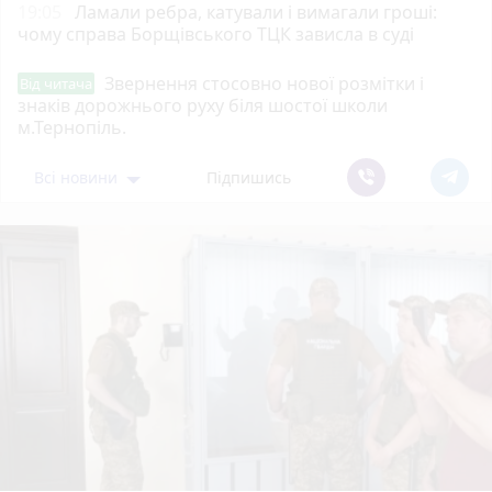
19:05
Ламали ребра, катували і вимагали гроші:
чому справа Борщівського ТЦК зависла в суді
Звернення стосовно нової розмітки і
Від читача
знаків дорожнього руху біля шостої школи
м.Тернопіль.
Всі новини
Підпишись