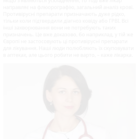
якщо з’являються ускладнення, то тоді вже лікар
направляє на флюорографію, загальний аналіз крові.
Противірусні препарати призначають дуже рідко,
тільки коли підтвердили діагноз ковіду або ГРВІ. Всі
інші захворювання вони не потребують таких
призначень. Це вже доказово, бо наприклад, у тій же
Європі не застосовують ці противірусні препарати
для лікування. Наші люди полюбляють їх скуповувати
в аптеках, але цього робити не варто, – каже лікарка.