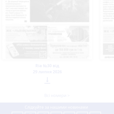
Ria №30 від
29 липня 2026

Всі номери >
Слідкуйте за нашими новинами