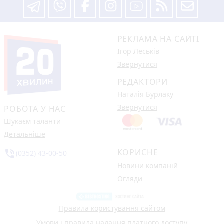
РЕКЛАМА НА САЙТІ
Ігор Леськів
Звернутися
РЕДАКТОРИ
Наталія Бурлаку
Звернутися
РОБОТА У НАС
Шукаєм таланти
Детальніше
КОРИСНЕ
phone_in_talk
(0352) 43-00-50
Новини компаній
Огляди
Правила користування сайтом
Умови і правила надання платного доступу