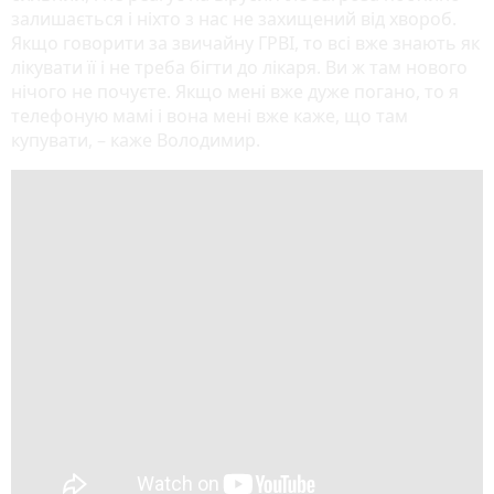
залишається і ніхто з нас не захищений від хвороб.
Якщо говорити за звичайну ГРВІ, то всі вже знають як
лікувати її і не треба бігти до лікаря. Ви ж там нового
нічого не почуєте. Якщо мені вже дуже погано, то я
телефоную мамі і вона мені вже каже, що там
купувати, – каже Володимир.