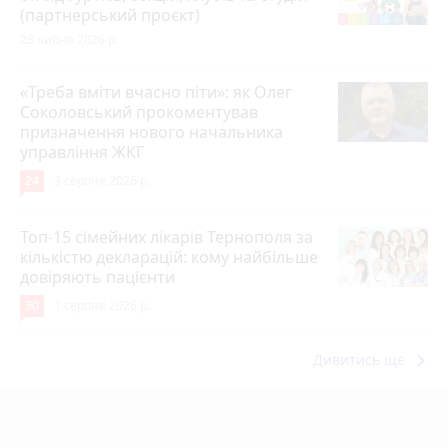
(партнерський проєкт)
28 липня 2026 р.
«Треба вміти вчасно піти»: як Олег
Соколовський прокоментував
призначення нового начальника
управління ЖКГ
24
3 серпня 2026 р.
Топ-15 сімейних лікарів Тернополя за
кількістю декларацій: кому найбільше
довіряють пацієнти
30
1 серпня 2026 р.
keyboard_arrow_right
Дивитись ще