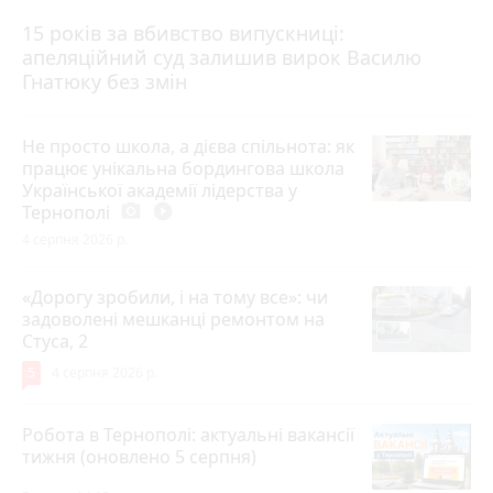
15 років за вбивство випускниці:
апеляційний суд залишив вирок Василю
Гнатюку без змін
Не просто школа, а дієва спільнота: як
працює унікальна бордингова школа
Української академії лідерства у
Тернополі
photo_camera
play_circle_filled
4 серпня 2026 р.
«Дорогу зробили, і на тому все»: чи
задоволені мешканці ремонтом на
Стуса, 2
5
4 серпня 2026 р.
Робота в Тернополі: актуальні вакансії
тижня (оновлено 5 серпня)