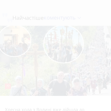
коментують
Найчастіше
77
4 серпня 2026 р.
Хресна хода з Волині вже дійшла до