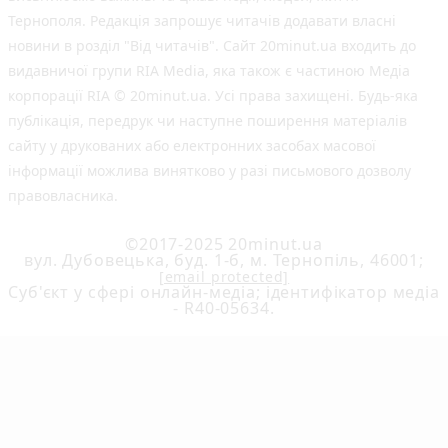
Тернополя. Редакція запрошує читачів додавати власні
новини в розділ "Від читачів". Сайт 20minut.ua входить до
видавничої групи RIA Media, яка також є частиною Медіа
корпорації RIA © 20minut.ua. Усі права захищені. Будь-яка
публiкацiя, передрук чи наступне поширення матеріалів
сайту у друкованих або електронних засобах масової
інформації можлива винятково у разі письмового дозволу
правовласника.
©2017-2025 20minut.ua
вул. Дубовецька, буд. 1-б, м. Тернопіль, 46001;
[email protected]
Cуб'єкт у сфері онлайн-медіа; ідентифікатор медіа
- R40-05634.