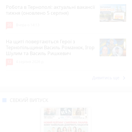
Робота в Тернополі: актуальні вакансії
тижня (оновлено 5 серпня)
20
Вчора о 14:13
На щиті повертаються Герої з
Тернопільщини Василь Романюк, Ігор
Шулим та Василь Ришкевич
12
4 серпня 2026 р.
keyboard_arrow_right
Дивитись ще
СВІЖИЙ ВИПУСК