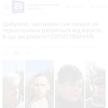
Пишеш ти! Коментує
Всі новини
Обговорен
Тернопіль
Цибулею, часником і не тільки: як
тернополяни рятуються від вірусів.
А що ви робите? (ОПИТУВАННЯ)
24 жовтня 2022 р.
Поліна Дайнега
,
Юлія Іноземцева
chat_bubble
share
visibility
1
4
1550