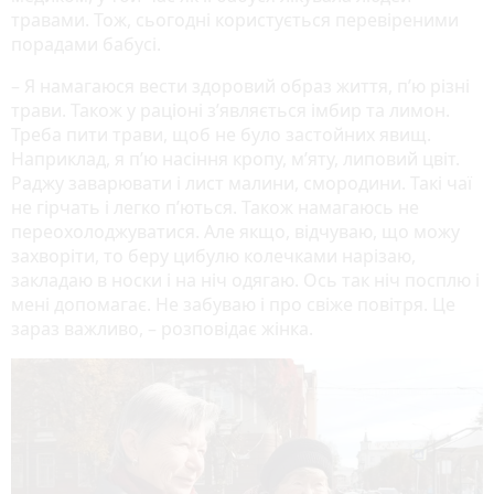
травами. Тож, сьогодні користується перевіреними
порадами бабусі.
– Я намагаюся вести здоровий образ життя, п’ю різні
трави. Також у раціоні з’являється імбир та лимон.
Треба пити трави, щоб не було застойних явищ.
Наприклад, я п’ю насіння кропу, м’яту, липовий цвіт.
Раджу заварювати і лист малини, смородини. Такі чаї
не гірчать і легко п’ються. Також намагаюсь не
переохолоджуватися. Але якщо, відчуваю, що можу
захворіти, то беру цибулю колечками нарізаю,
закладаю в носки і на ніч одягаю. Ось так ніч посплю і
мені допомагає. Не забуваю і про свіже повітря. Це
зараз важливо, – розповідає жінка.