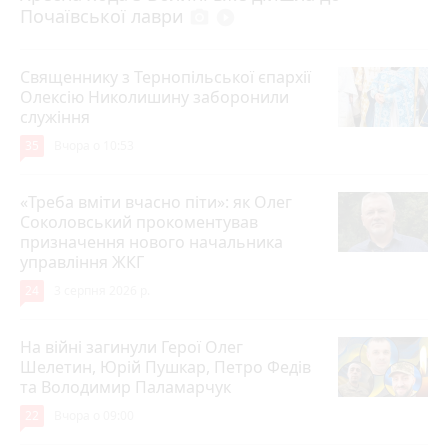
Почаївської лаври
photo_camera
play_circle_filled
Священнику з Тернопільської єпархії
Олексію Николишину заборонили
служіння
35
Вчора о 10:53
«Треба вміти вчасно піти»: як Олег
Соколовський прокоментував
призначення нового начальника
управління ЖКГ
24
3 серпня 2026 р.
На війні загинули Герої Олег
Шелетин, Юрій Пушкар, Петро Федів
та Володимир Паламарчук
22
Вчора о 09:00