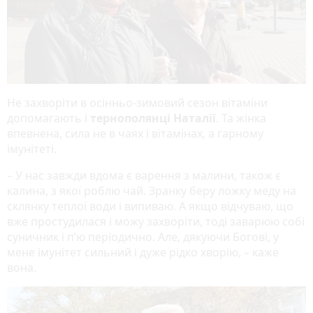
Не захворіти в осінньо-зимовий сезон вітаміни
допомагають і
тернополянці Наталії
. Та жінка
впевнена, сила не в чаях і вітамінах, а гарному
імунітеті.
– У нас завжди вдома є варення з малини, також є
калина, з якої роблю чай. Зранку беру ложку меду на
склянку теплої води і випиваю. А якщо відчуваю, що
вже простудилася і можу захворіти, тоді заварюю собі
суничник і п’ю періодично. Але, дякуючи Богові, у
мене імунітет сильний і дуже рідко хворію, – каже
вона.