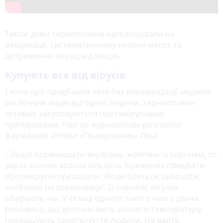
Також деякі тернополяни наголошували на
вакцинації, систематичному носінні масок та
дотримання порад від лікаря.
Купують все від вірусів
І хоча про придбання ліків без рекомендації медиків
ми почули лише від однієї людини, тернополяни
активно закуповуються противірусними
препаратами. Про це журналістам розповіла
фармацевт аптеки «Подорожник» Ліна.
– Якщо порівнювати вересень-жовтень із серпнем, то
зараз значно зросла кількість бажаючих придбати
противірусні препарати. Люди бояться захворіти,
особливо на коронавірус. Із сиропів, пігулок
обирають чаї. У складі одного такого чаю є діюча
речовина, що допомагають знизити температуру,
покращують самопочуття людини. Не варто