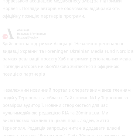
Норвезькою асоціацією медіабізнесу (MBL) за підтримки
Норвегії. Погляди авторів не обов’язково відображають
офіційну позицію партнерів програми.
Здійснено за підтримки Асоціації “Незалежні регіональні
видавці України” та Foreningen Ukrainian Media Fund Nordic в
рамках реалізації проєкту Хаб підтримки регіональних медіа.
Погляди авторів не обов'язково збігаються з офіційною
позицією партнерів
Незалежний новинний портал з оперативним висвітленням
подій у Тернополі та області. Сайт новин №1 у Тернополі за
розміром аудиторії. Новини створюються для Вас
мультимедійною редакцією RIA та 20minut.ua. Ми
висвітлюємо важливі та цікаві події, людей, життя
Тернополя. Редакція запрошує читачів додавати власні
новини в розділ "Від читачів". Сайт 20minut.ua входить до