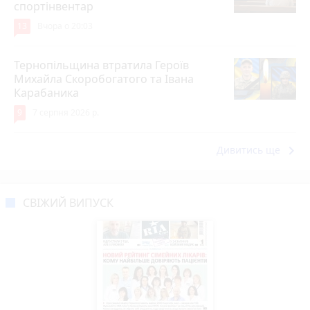
спортінвентар
13
Вчора о 20:03
Тернопільщина втратила Героїв
Михайла Скоробогатого та Івана
Карабаника
9
7 серпня 2026 р.
keyboard_arrow_right
Дивитись ще
СВІЖИЙ ВИПУСК