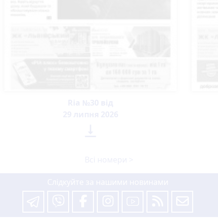
Ria №30 від
29 липня 2026

Всі номери >
Слідкуйте за нашими новинами