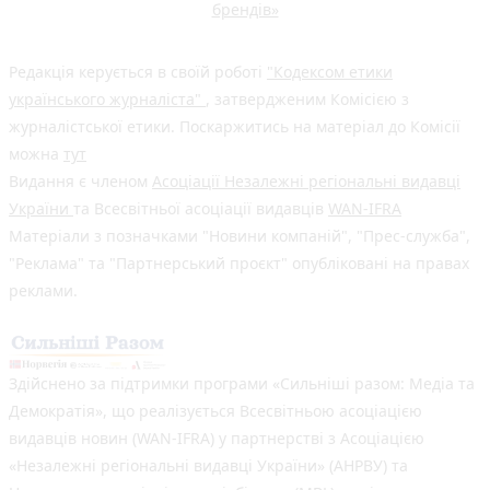
брендів»
Редакція керується в своїй роботі
"Кодексом етики
українського журналіста"
, затвердженим Комісією з
журналістської етики. Поскаржитись на матеріал до Комісії
можна
тут
Видання є членом
Асоціації Незалежні регіональні видавці
України
та Всесвітньої асоціації видавців
WAN-IFRA
Матеріали з позначками "Новини компаній", "Прес-служба",
"Реклама" та "Партнерський проєкт" опубліковані на правах
реклами.
Здійснено за підтримки програми «Сильніші разом: Медіа та
Демократія», що реалізується Всесвітньою асоціацією
видавців новин (WAN-IFRA) у партнерстві з Асоціацією
«Незалежні регіональні видавці України» (АНРВУ) та