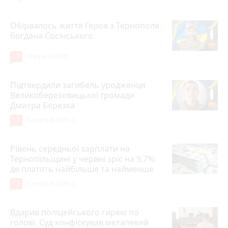
Обірвалось життя Героя з Тернополя
Богдана Сосінського
17
Вчора о 09:00
Підтвердили загибель уродженця
Великоберезовицької громади
Дмитра Березка
17
6 серпня 2026 р.
Рівень середньої зарплати на
Тернопільщині у червні зріс на 9,7%:
де платять найбільше та найменше
13
6 серпня 2026 р.
Вдарив поліцейського гирею по
голові. Суд конфіскував металевий