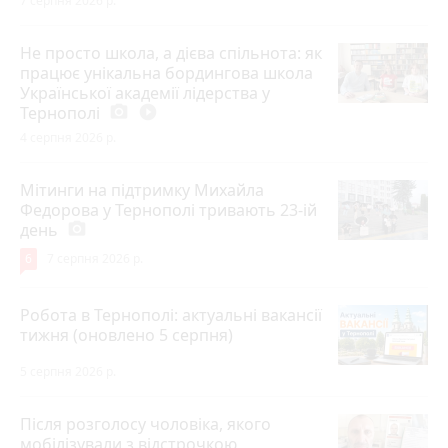
7 серпня 2026 р.
Не просто школа, а дієва спільнота: як
працює унікальна бордингова школа
Української академії лідерства у
Тернополі
photo_camera
play_circle_filled
4 серпня 2026 р.
Мітинги на підтримку Михайла
Федорова у Тернополі тривають 23-ій
день
photo_camera
6
7 серпня 2026 р.
Робота в Тернополі: актуальні вакансії
тижня (оновлено 5 серпня)
5 серпня 2026 р.
Після розголосу чоловіка, якого
мобілізували з відстрочкою,