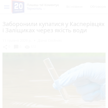
Пишеш ти! Коментує
Всі новини
Обговорен
Тернопіль
Заборонили купатися у Касперівцях
і Заліщиках через якість води
11 травня 2026 р.
Діана Олійник
chat_bubble
share
visibility
0
0
372