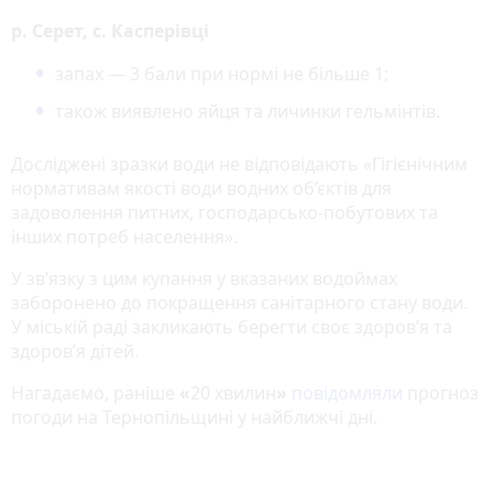
р. Серет, с. Касперівці
запах — 3 бали при нормі не більше 1;
також виявлено яйця та личинки гельмінтів.
Досліджені зразки води не відповідають «Гігієнічним
нормативам якості води водних об’єктів для
задоволення питних, господарсько-побутових та
інших потреб населення».
У зв’язку з цим купання у вказаних водоймах
заборонено до покращення санітарного стану води.
У міській раді закликають берегти своє здоров’я та
здоров’я дітей.
Нагадаємо, раніше
«
20 хвилин
»
повідомляли
прогноз
погоди на Тернопільщині у найближчі дні.