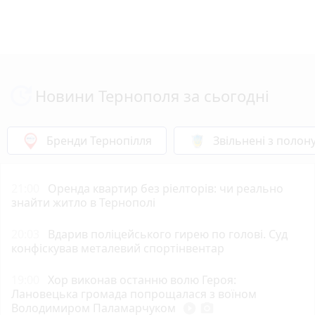
Новини Тернополя за сьогодні
Бренди Тернопілля
Звільнені з полон
21:00
Оренда квартир без ріелторів: чи реально
знайти житло в Тернополі
20:03
Вдарив поліцейського гирею по голові. Суд
конфіскував металевий спортінвентар
19:00
Хор виконав останню волю Героя:
Лановецька громада попрощалася з воїном
Володимиром Паламарчуком
play_circle_filled
photo_camera