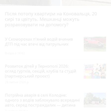
Після потопу квартири на Коновальця, 20
сирі та цвітуть. Мешканці можуть
розраховувати на допомогу?
У Скоморохах п'яний водій вчинив
ДТП під час втечі від патрульних
Вчора о 16:42
Розвиток дітей у Тернополі 2026:
огляд гуртків, секцій, клубів та студій
(партнерський проєкт)
28 липня 2026 р.
Потрійна аварія в селі Колодне:
одного з водіїв заблокувало всередині
авто, серед постраждалих — дитина