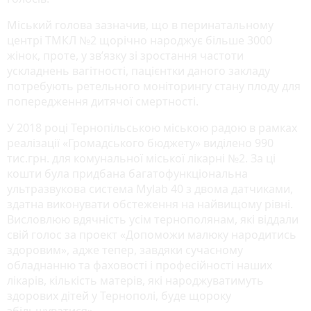
Міський голова зазначив, що в перинатальному
центрі ТМКЛ №2 щорічно народжує більше 3000
жінок, проте, у зв’язку зі зростання частоти
ускладнень вагітності, пацієнтки даного закладу
потребують ретельного моніторингу стану плоду для
попередження дитячої смертності.
У 2018 році Тернопільською міською радою в рамках
реалізації «Громадського бюджету» виділено 990
тис.грн. для комунальної міської лікарні №2. За ці
кошти була придбана багатофункціональна
ультразвукова система Mylab 40 з двома датчиками,
здатна виконувати обстеження на найвищому рівні.
Висловлюю вдячність усім тернополянам, які віддали
свій голос за проект «Допоможи малюку народитись
здоровим», адже тепер, завдяки сучасному
обладнанню та фаховості і професійності наших
лікарів, кількість матерів, які народжуватимуть
здорових дітей у Тернополі, буде щороку
збільшуватися».