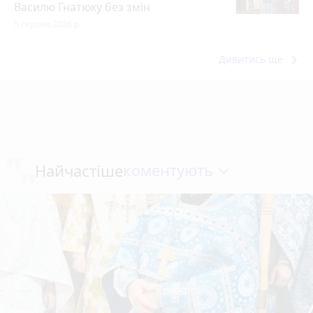
Василю Гнатюку без змін
5 серпня 2026 р.
keyboard_arrow_right
Дивитись ще
коментують
Найчастіше