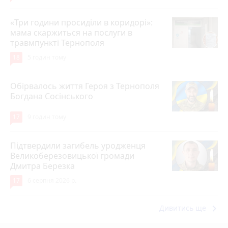
«Три години просиділи в коридорі»:
мама скаржиться на послуги в
травмпункті Тернополя
18
5 годин тому
Обірвалось життя Героя з Тернополя
Богдана Сосінського
17
9 годин тому
Підтвердили загибель уродженця
Великоберезовицької громади
Дмитра Березка
17
6 серпня 2026 р.
keyboard_arrow_right
Дивитись ще