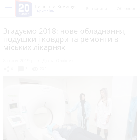
Пишеш ти! Коментує
Всі новини
Обговорен
Тернопіль
Згадуємо 2018: нове обладнання,
подушки і ковдри та ремонти в
міських лікарнях
8 січня 2019 р.
Діана Олійник
chat_bubble
share
visibility
0
3
202