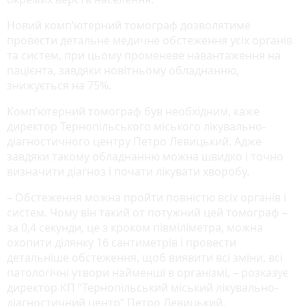
Новий комп’ютерний томограф дозволятиме
провести детальне медичне обстеження усіх органів
та систем, при цьому променеве навантаження на
пацієнта, завдяки новітньому обладнанню,
знижується на 75%.
Комп’ютерний томограф був необхідним, каже
директор Тернопільського міського лікувально-
діагностичного центру Петро Левицький. Адже
завдяки такому обладнанню можна швидко і точно
визначити діагноз і почати лікувати хворобу.
– Обстеження можна пройти повністю всіх органів і
систем. Чому він такий от потужний цей томограф –
за 0,4 секунди, це з кроком півміліметра, можна
охопити ділянку 16 сантиметрів і провести
детальніше обстеження, щоб виявити всі зміни, всі
патологічні утвори найменші в організмі, – розказує
директор КП “Тернопільський міський лікувально-
діагностичний центр” Петро Левицький.