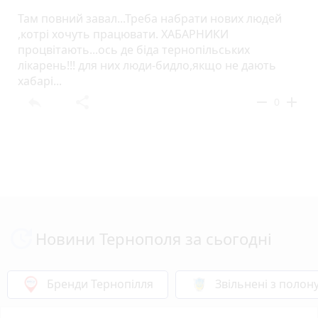
Там повний завал...Треба набрати нових людей
,котрі хочуть працювати. ХАБАРНИКИ
процвітають...ось де біда тернопільських
лікарень!!! для них люди-бидло,якщо не дають
хабарі...
reply
share
remove
add
0
Новини Тернополя за сьогодні
Бренди Тернопілля
Звільнені з полон