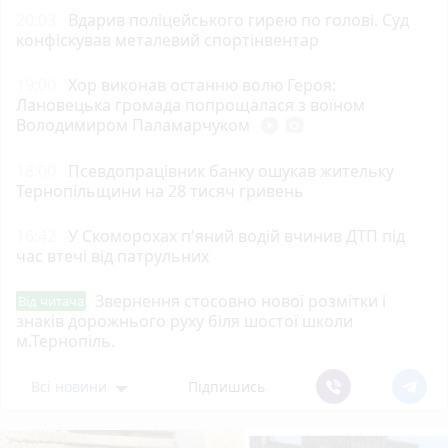
20:03
Вдарив поліцейського гирею по голові. Суд
конфіскував металевий спортінвентар
19:00
Хор виконав останню волю Героя:
Лановецька громада попрощалася з воїном
Володимиром Паламарчуком
play_circle_filled
photo_camera
18:00
Псевдопрацівник банку ошукав жительку
Тернопільщини на 28 тисяч гривень
16:42
У Скоморохах п'яний водій вчинив ДТП під
час втечі від патрульних
Звернення стосовно нової розмітки і
Від читача
знаків дорожнього руху біля шостої школи
м.Тернопіль.
Всі новини
Підпишись