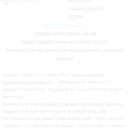
КОРИСНЕ
phone_in_talk
(0352) 43-00-50
Новини компаній
Огляди
Правила користування сайтом
Умови і правила надання платного доступу
Рекламна політика проєкту «Інтерактивна мапа локальних
брендів»
Редакція керується в своїй роботі
"Кодексом етики
українського журналіста"
, затвердженим Комісією з
журналістської етики. Поскаржитись на матеріал до Комісії
можна
тут
Видання є членом
Асоціації Незалежні регіональні видавці
України
та Всесвітньої асоціації видавців
WAN-IFRA
Матеріали з позначками "Новини компаній", "Прес-служба",
"Реклама" та "Партнерський проєкт" опубліковані на правах