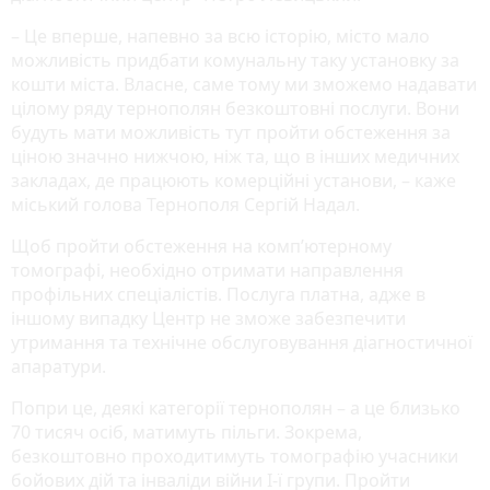
– Це вперше, напевно за всю історію, місто мало
можливість придбати комунальну таку установку за
кошти міста. Власне, саме тому ми зможемо надавати
цілому ряду тернополян безкоштовні послуги. Вони
будуть мати можливість тут пройти обстеження за
ціною значно нижчою, ніж та, що в інших медичних
закладах, де працюють комерційні установи, – каже
міський голова Тернополя Сергій Надал.
Щоб пройти обстеження на комп’ютерному
томографі, необхідно отримати направлення
профільних спеціалістів. Послуга платна, адже в
іншому випадку Центр не зможе забезпечити
утримання та технічне обслуговування діагностичної
апаратури.
Попри це, деякі категорії тернополян – а це близько
70 тисяч осіб, матимуть пільги. Зокрема,
безкоштовно проходитимуть томографію учасники
бойових дій та інваліди війни І-ї групи. Пройти