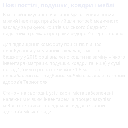
Нові постілі, подушки, ковдри і меблі
В міській комунальній лікарні №2 закупили новий
м'який інвентар, придбаний для потреб медичного
закладу за рахунок коштів з міського бюджету,
виділених в рамках програми «Здоров'я тернополян».
Для підвищення комфорту пацієнтів під час
перебування у медичних закладах, з міського
бюджету у 2018 році виділено кошти на заміну м’якого
інвентаря (матраци, подушки, ковдри та інше) у сумі
понад 1,6 млн.грн. та ще майже 1,8 млн.грн.
передбачено на придбання меблів в заклади охорони
здоров’я Тернополя
Станом на сьогодні, усі лікарні міста забезпечені
належним м’яким інвентарем, а процес закупівлі
меблів ще триває, повідомляє відділ охорони
здоров’я міської ради.