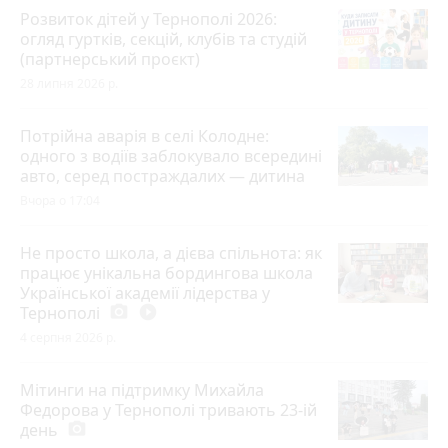
Розвиток дітей у Тернополі 2026:
огляд гуртків, секцій, клубів та студій
(партнерський проєкт)
28 липня 2026 р.
Потрійна аварія в селі Колодне:
одного з водіїв заблокувало всередині
авто, серед постраждалих — дитина
Вчора о 17:04
Не просто школа, а дієва спільнота: як
працює унікальна бордингова школа
Української академії лідерства у
Тернополі
photo_camera
play_circle_filled
4 серпня 2026 р.
Мітинги на підтримку Михайла
Федорова у Тернополі тривають 23-ій
день
photo_camera