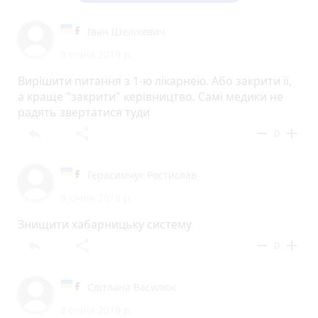
Іван Шеліхевич
9 січня 2019 р.
Вирішити питання з 1-ю лікарнею. Або закрити її,
а краще "закрити" керівництво. Самі медики не
радять звертатися туди
reply
share
remove
add
0
Герасимчук Ростислав
9 січня 2019 р.
Знищити хабарницьку систему
reply
share
remove
add
0
Світлана Василюк
8 січня 2019 р.