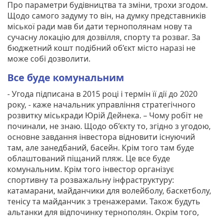
Про параметри будівництва та зміни, трохи згодом.
Щодо самого задуму то він, на думку представників
міської ради мав би дати тернополянам нову та
сучасну локацію для дозвілля, спорту та розваг. За
бюджетний кошт подібний об’єкт місто наразі не
може собі дозволити.
Все буде комунальним
- Угода підписана в 2015 році і термін її дії до 2020
року, - каже начальник управління стратегічного
розвитку міськради Юрій Дейнека. – Чому робіт не
починали, не знаю. Щодо об’єкту то, згідно з угодою,
основне завдання інвестора відновити існуючий
там, але занедбаний, басейн. Крім того там буде
облаштований піщаний пляж. Це все буде
комунальним. Крім того інвестор організує
спортивну та розважальну інфраструктуру:
катамарани, майданчики для волейболу, баскетболу,
тенісу та майданчик з тренажерами. Також будуть
альтанки для відпочинку тернополян. Окрім того,