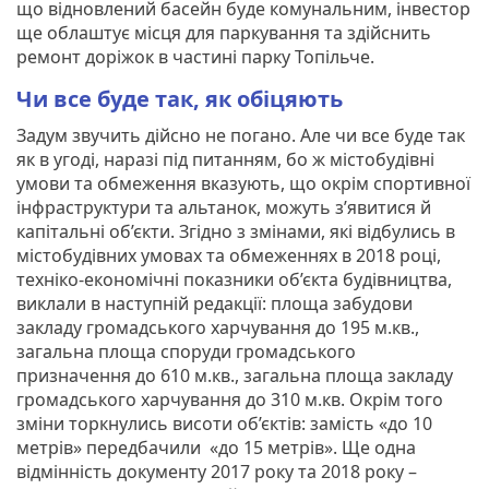
що відновлений басейн буде комунальним, інвестор
ще облаштує місця для паркування та здійснить
ремонт доріжок в частині парку Топільче.
Чи все буде так, як обіцяють
Задум звучить дійсно не погано. Але чи все буде так
як в угоді, наразі під питанням, бо ж містобудівні
умови та обмеження вказують, що окрім спортивної
інфраструктури та альтанок, можуть з’явитися й
капітальні об’єкти. Згідно з змінами, які відбулись в
містобудівних умовах та обмеженнях в 2018 році,
техніко-економічні показники об’єкта будівництва,
виклали в наступній редакції: площа забудови
закладу громадського харчування до 195 м.кв.,
загальна площа споруди громадського
призначення до 610 м.кв., загальна площа закладу
громадського харчування до 310 м.кв. Окрім того
зміни торкнулись висоти об’єктів: замість «до 10
метрів» передбачили «до 15 метрів». Ще одна
відмінність документу 2017 року та 2018 року –