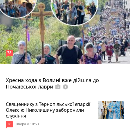
78
4 серпня 2026 р.
Хресна хода з Волині вже дійшла до
Почаївської лаври
photo_camera
play_circle_filled
Священнику з Тернопільської єпархії
Олексію Николишину заборонили
служіння
36
Вчора о 10:53