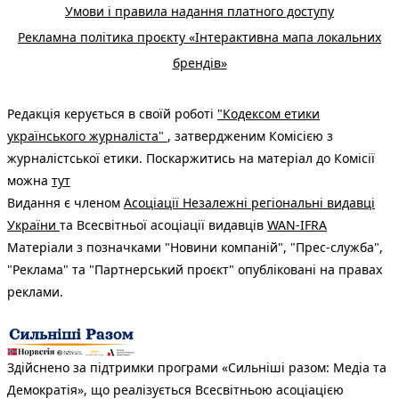
Умови і правила надання платного доступу
Рекламна політика проєкту «Інтерактивна мапа локальних
брендів»
Редакція керується в своїй роботі
"Кодексом етики
українського журналіста"
, затвердженим Комісією з
журналістської етики. Поскаржитись на матеріал до Комісії
можна
тут
Видання є членом
Асоціації Незалежні регіональні видавці
України
та Всесвітньої асоціації видавців
WAN-IFRA
Матеріали з позначками "Новини компаній", "Прес-служба",
"Реклама" та "Партнерський проєкт" опубліковані на правах
реклами.
Здійснено за підтримки програми «Сильніші разом: Медіа та
Демократія», що реалізується Всесвітньою асоціацією