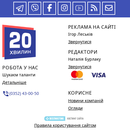
РЕКЛАМА НА САЙТІ
Ігор Леськів
Звернутися
РЕДАКТОРИ
Наталія Бурлаку
Звернутися
РОБОТА У НАС
Шукаєм таланти
Детальніше
КОРИСНЕ
phone_in_talk
(0352) 43-00-50
Новини компаній
Огляди
Правила користування сайтом