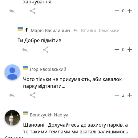
харчування.
reply
share
remove
add
0
Марія Василишин
Віталій Шумський
reply
Ти Добре підмітив
reply
share
remove
add
0
Ігор Яворівський
Чого тільки не придумають, аби кавалок
парку відтяпати...
reply
share
remove
add
2
Bondzyukh Nadiya
Шановні! Долучайтесь до захисту парків, а
то такими темпами ми взагалі залишимось