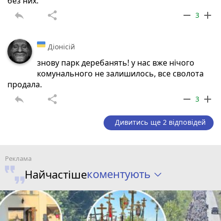
без них.
reply
share
remove
add
3
Діонісій
знову парк деребанять! у нас вже нічого
комунального не залишилось, все сволота
продала.
reply
share
remove
add
3
Дивитись ще 2 відповідей
коментують
Найчастіше