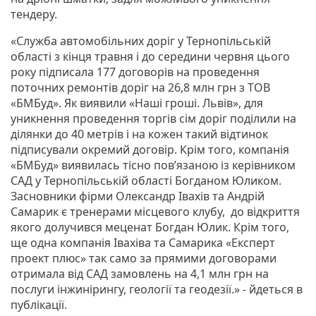
тендеру.
«Служба автомобільних доріг у Тернопільській
області з кінця травня і до середини червня цього
року підписала 177 договорів на проведення
поточних ремонтів доріг на 26,8 млн грн з ТОВ
«БМБуд». Як виявили «Наші гроші. Львів», для
уникнення проведення торгів сім доріг поділили на
ділянки до 40 метрів і на кожен такий відтинок
підписували окремий договір. Крім того, компанія
«БМБуд» виявилась тісно пов’язаною із керівником
САД у Тернопільській області Богданом Юликом.
Засновники фірми Олександр Івахів та Андрій
Самарик є тренерами місцевого клубу, до відкриття
якого долучився меценат Богдан Юлик. Крім того,
ще одна компанія Івахіва та Самарика «Експерт
проект плюс» так само за прямими договорами
отримала від САД замовлень на 4,1 млн грн на
послуги інжинірингу, геології та геодезії.» - йдеться в
публікації.