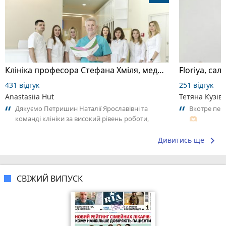
Клініка професора Стефана Хміля, медичний центр
Floriya, сало
431 відгук
251 відгук
Anastasiia Hut
Тетяна Кузів
Дякуємо Петришин Наталії Ярославівні та
Вкотре пер
команді клініки за високий рівень роботи,
🫶🏻
уважність та, найголовніше, за
результативність...
keyboard_arrow_right
Дивитись ще
СВІЖИЙ ВИПУСК