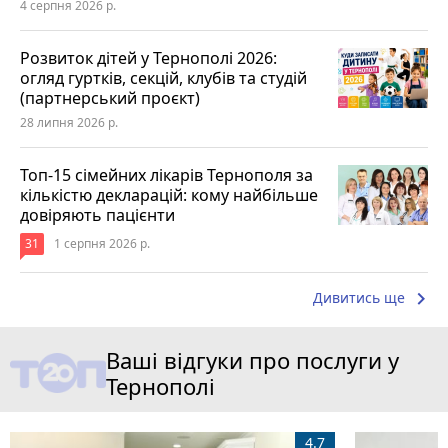
4 серпня 2026 р.
Розвиток дітей у Тернополі 2026:
огляд гуртків, секцій, клубів та студій
(партнерський проєкт)
28 липня 2026 р.
Топ-15 сімейних лікарів Тернополя за
кількістю декларацій: кому найбільше
довіряють пацієнти
31
1 серпня 2026 р.
keyboard_arrow_right
Дивитись ще
Ваші відгуки про послуги у
Тернополі
4.7