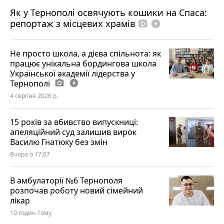
Як у Тернополі освячують кошики на Спаса:
репортаж з місцевих храмів
photo_camera
play_circle_filled
Не просто школа, а дієва спільнота: як
працює унікальна бордингова школа
Української академії лідерства у
Тернополі
photo_camera
play_circle_filled
4 серпня 2026 р.
15 років за вбивство випускниці:
апеляційний суд залишив вирок
Василю Гнатюку без змін
Вчора о 17:07
В амбулаторії №6 Тернополя
розпочав роботу новий сімейний
лікар
10 годин тому