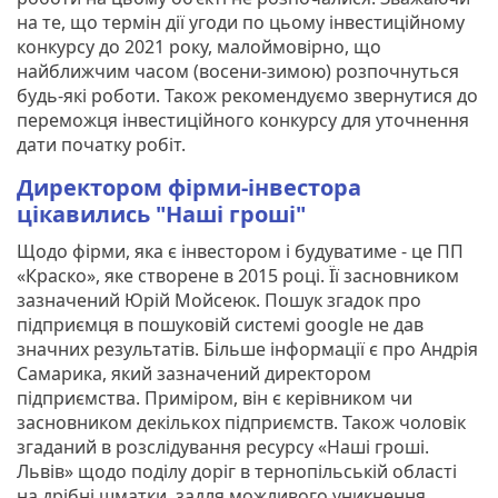
на те, що термін дії угоди по цьому інвестиційному
конкурсу до 2021 року, малоймовірно, що
найближчим часом (восени-зимою) розпочнуться
будь-які роботи. Також рекомендуємо звернутися до
переможця інвестиційного конкурсу для уточнення
дати початку робіт.
Директором фірми-інвестора
цікавились "Наші гроші"
Щодо фірми, яка є інвестором і будуватиме - це ПП
«Краско», яке створене в 2015 році. Її засновником
зазначений Юрій Мойсеюк. Пошук згадок про
підприємця в пошуковій системі google не дав
значних результатів. Більше інформації є про Андрія
Самарика, який зазначений директором
підприємства. Приміром, він є керівником чи
засновником декількох підприємств. Також чоловік
згаданий в розслідування ресурсу «Наші гроші.
Львів» щодо поділу доріг в тернопільській області
на дрібні шматки, задля можливого уникнення