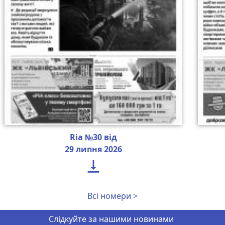
Ria №30 від
29 липня 2026

Всі номери >
Слідкуйте за нашими новинами