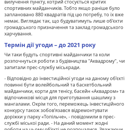
вилучення пункту, котрий стосується критих
спортивних майданчиків. Тобто якщо раніше було
заплановано 880 квадратів під цю потребу, то їх вже
немає. Виглядає так, що будуватимуть лише об’єкти
громадського призначення та заклад громадського
харчування.
Термін дії угоди – до 2021 року
Чи таки будуть спортивні майданчики та коли
розпочнуться роботи з будівництва "Аквадрому", чи
запитали прес-службу міськради.
- Відповідно до інвестиційної угоди на даному об’єкті
повинні бути волейбольний та баскетбольний
майданчики, корти для тенісу, басейн «Аквадром» та
відпочинкові місця для приготування шашлику з
мангалами. Окрім того, переможець інвестиційного
конкурсу також зобов’язався відремонтувати
доріжки у парку «Топільче», - повідомили в прес-
службі міської ради. - На даний момент жодні
роботи на цьому об’єкті не розпочалися. Зважаючи