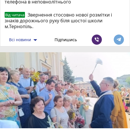
телефона в неповнолітнього
Звернення стосовно нової розмітки і
Від читача
знаків дорожнього руху біля шостої школи
м.Тернопіль.
Всі новини
Підпишись