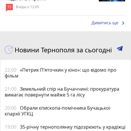
15
Вчора о 12:05
keyboard_arrow_right
Дивитись ще
Новини Тернополя за сьогодні
22:00
«Петрик П’яточкин у кіно»: що відомо про
фільм
21:00
Земельний спір на Бучаччині: прокуратура
вимагає повернути майже 5 га лісу
20:00
Обрали єпископа-помічника Бучацької
єпархії УГКЦ
19:00
35-річну тернополянку підозрюють у крадіжці