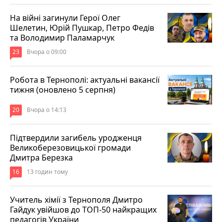
На війні загинули Герої Олег
Шелетин, Юрій Пушкар, Петро Федів
та Володимир Паламарчук
23
Вчора о 09:00
Робота в Тернополі: актуальні вакансії
тижня (оновлено 5 серпня)
20
Вчора о 14:13
Підтвердили загибель уродженця
Великоберезовицької громади
Дмитра Березка
16
13 годин тому
Учитель хімії з Тернополя Дмитро
Гайдук увійшов до ТОП-50 найкращих
педагогів України