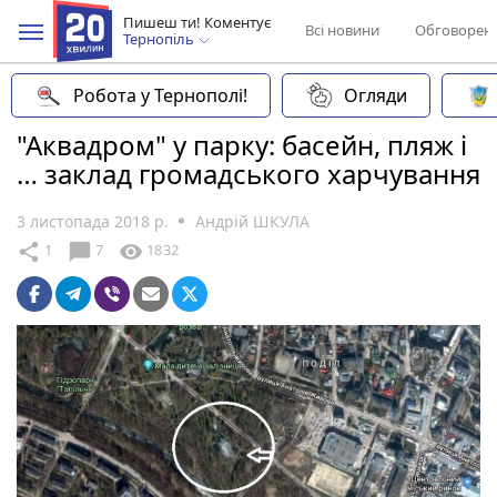
Пишеш ти! Коментує
Всі новини
Обговорен
Тернопіль
Робота у Тернополі!
Огляди
"Аквадром" у парку: басейн, пляж і
… заклад громадського харчування
3 листопада 2018 р.
Андрій ШКУЛА
chat_bubble
share
visibility
1
7
1832