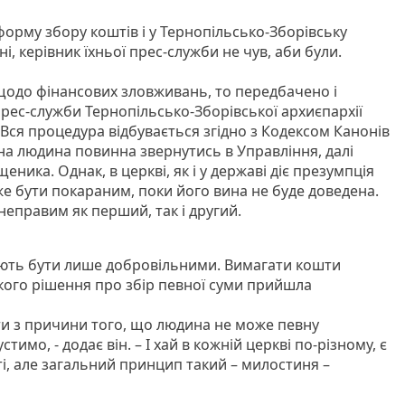
форму збору коштів і у Тернопільсько-Зборівську
, керівник їхньої прес-служби не чув, аби були.
 щодо фінансових зловживань, то передбачено і
прес-служби Тернопільсько-Зборівської архиєпархії
Вся процедура відбувається згідно з Кодексом Канонів
на людина повинна звернутись в Управління, далі
щеника. Однак, в церкві, як і у державі діє презумпція
же бути покараним, поки його вина не буде доведена.
неправим як перший, так і другий.
ають бути лише добровільними. Вимагати кошти
акого рішення про збір певної суми прийшла
ити з причини того, що людина не може певну
имо, - додає він. – І хай в кожній церкві по-різному, є
і, але загальний принцип такий – милостиня –