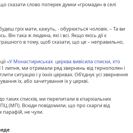
що сказати слово поперек думки «громади» в селі
удеш гріх мати, кажуть, - обурюється чоловік. – Та ви
. Він така ж людина, які і всі. Якщо якісь дії є
трашного в тому, щоб сказати, що це – неправильно,
ції
«У Монастириськах церква вивісила списки, хто
11 липня, ми отримали ряд звернень від тернополян і
тлити ситуацію і у їхніх церквах. Об’єднує усі звернення
вання їх, або зачитування їх у церкві.
до таких списків, ми перепитали в єпархіальних
УПЦ (МП). Всюди повідомили, що про скарги від
 парафій, не чули.
веде