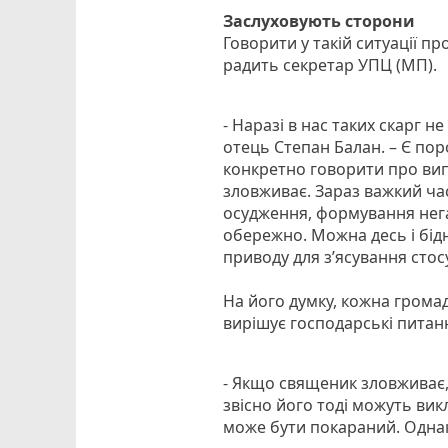
Заслуховують сторони
Говорити у такій ситуації пр
радить секретар УПЦ (МП).
- Наразі в нас таких скарг н
отець Степан Балан. – Є по
конкретно говорити про випа
зловживає. Зараз важкий ча
осудження, формування негат
обережно. Можна десь і бід
приводу для з’ясування стосу
На його думку, кожна громад
вирішує господарські питан
- Якщо священик зловживає, 
звісно його тоді можуть викл
може бути покараний. Однак,