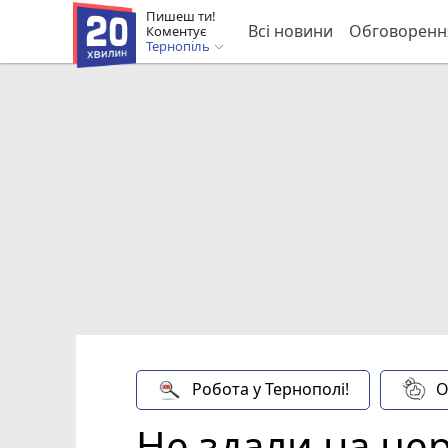
Пишеш ти!
Всі новини
Обговоренн
Коментує
Тернопіль
Робота у Тернополі!
О
Не здали на цер