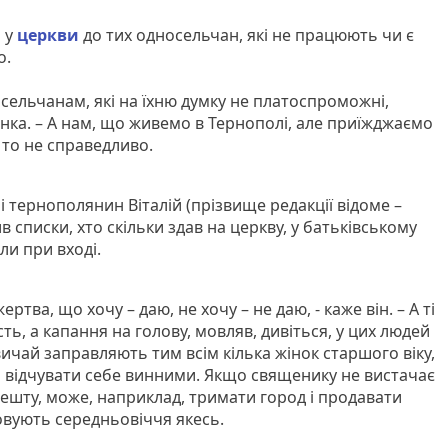
 у
церкви
до тих односельчан, які не працюють чи є
о.
сельчанам, які на їхню думку не платоспроможні,
жінка. – А нам, що живемо в Тернополі, але приїжджаємо
 то не справедливо.
 і тернополянин Віталій (прізвище редакції відоме –
 списки, хто скільки здав на церкву, у батьківському
ли при вході.
ертва, що хочу – даю, не хочу – не даю, - каже він. – А ті
сть, а капання на голову, мовляв, дивіться, у цих людей
ичай заправляють тим всім кілька жінок старшого віку,
і відчувати себе винними. Якщо священику не вистачає
і решту, може, наприклад, тримати город і продавати
овують середньовіччя якесь.