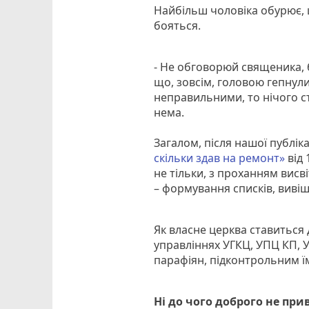
Найбільш чоловіка обурює, 
бояться.
- Не обговорюй священика, б
що, зовсім, головою гепнулись
неправильними, то нічого с
нема.
Загалом, після нашої публіка
скільки здав на ремонт»
від 
не тільки, з проханням висві
– формування списків, вивішу
Як власне церква ставиться 
управліннях УГКЦ, УПЦ КП, 
парафіян, підконтрольним їм
Ні до чого доброго не при