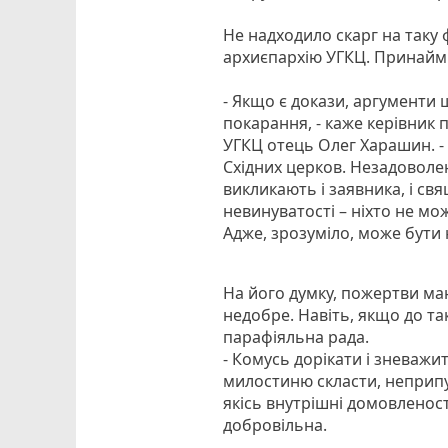
Не надходило скарг на таку 
архиєпархію УГКЦ. Принаймні
- Якщо є докази, аргументи
покарання, - каже керівник 
УГКЦ отець Олег Харашин. - 
Східних церков. Незадоволе
викликають і заявника, і свя
невинуватості – ніхто не мо
Адже, зрозуміло, може бути 
На його думку, пожертви м
недобре. Навіть, якщо до т
парафіяльна рада.
- Комусь дорікати і зневаж
милостиню скласти, неприпуст
якісь внутрішні домовленост
добровільна.