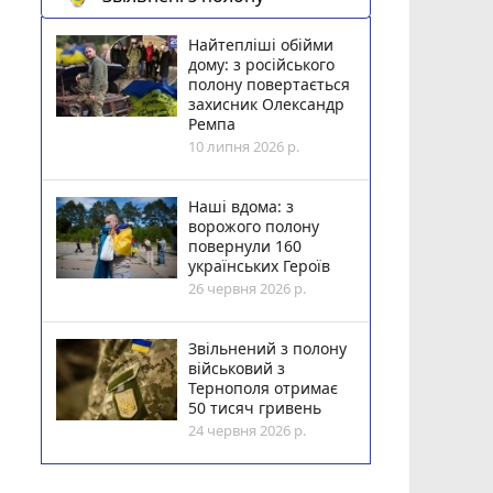
Найтепліші обійми
дому: з російського
полону повертається
захисник Олександр
Ремпа
10 липня 2026 р.
Наші вдома: з
ворожого полону
повернули 160
українських Героїв
26 червня 2026 р.
Звільнений з полону
військовий з
Тернополя отримає
50 тисяч гривень
24 червня 2026 р.