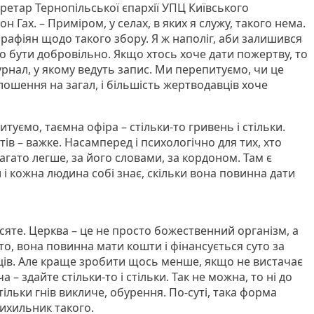
екретар Тернопільської єпархії УПЦ Київського
 Гах. – Приміром, у селах, в яких я служу, такого нема.
парафіян щодо такого збору. Я ж наполіг, аби залишився
о бути добровільно. Якщо хтось хоче дати пожертву, то
урнал, у якому ведуть запис. Ми перепитуємо, чи це
лошення на загал, і більшість жертводавців хоче
итуємо, таємна офіра – стільки-то гривень і стільки.
ів – важке. Насамперед і психологічно для тих, хто
агато легше, за його словами, за кордоном. Там є
і кожна людина собі знає, скільки вона повинна дати
есяте. Церква – це не просто божественний організм, а
о, вона повинна мати кошти і фінансується суто за
ів. Але краще зробити щось менше, якщо не вистачає
 – здайте стільки-то і стільки. Так не можна, то ні до
тільки гнів викличе, обурення. По-суті, така форма
рихильник такого.