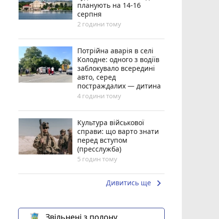
планують на 14-16
серпня
2 години тому
Потрійна аварія в селі
Колодне: одного з водіїв
заблокувало всередині
авто, серед
постраждалих — дитина
4 години тому
Культура військової
справи: що варто знати
перед вступом
(пресслужба)
5 годин тому
keyboard_arrow_right
Дивитись ще
Звільнені з полону