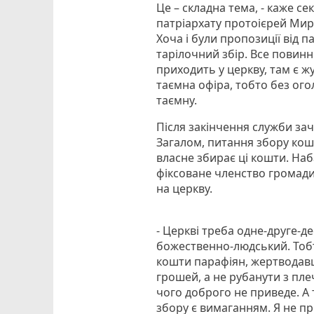
Це – складна тема, - каже с
патріархату протоієрей Мирон
Хоча і були пропозиції від 
тарілочний збір. Все повинн
приходить у церкву, там є ж
таємна офіра, тобто без ого
таємну.
Після закінчення служби зач
Загалом, питання збору кошт
власне збирає ці кошти. Наб
фіксоване членство громади 
на церкву.
- Церкві треба одне-друге-д
божественно-людський. Тобт
кошти парафіян, жертводавц
грошей, а не рубанути з плеча
чого доброго не приведе. А 
збору є вимаганням. Я не п