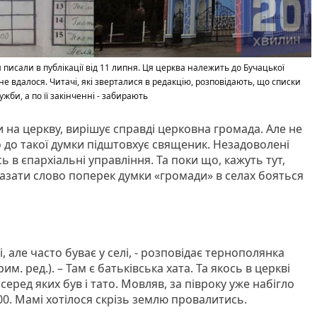
писали в публікації від 11 липня. Ця церква належить до Бучацької
не вдалося. Читачі, які зверталися в редакцію, розповідають, що списки
жби, а по її закінченні - забирають
и на церкву, вирішує справді церковна громада. Але не
то до такої думки підштовхує священик. Незадоволені
 в єпархіальні управління. Та поки що, кажуть тут,
сказати слово поперек думки «громади» в селах бояться
, але часто буває у селі, - розповідає тернополянка
рим. ред.). – Там є батьківська хата. Та якось в церкві
еред яких був і тато. Мовляв, за півроку уже набігло
0. Мамі хотілося скрізь землю провалитись.