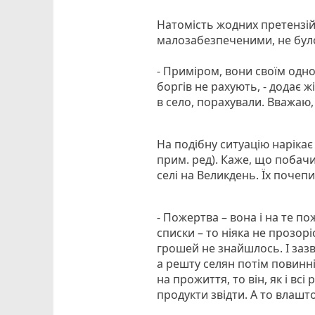
Натомість жодних претензій
малозабезпеченими, не бул
- Приміром, вони своїм одно
боргів не рахують, - додає 
в село, порахували. Вважаю,
На подібну ситуацію нарікає
прим. ред). Каже, що побачив
селі на Великдень. Їх почепи
- Пожертва – вона і на те пож
списки – то ніяка не прозорі
грошей не знайшлось. І зазв
а решту селян потім повинн
на прожиття, то він, як і вс
продукти звідти. А то влашт