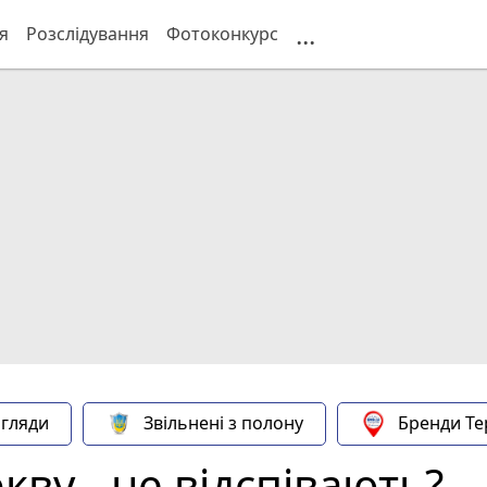
...
я
Розслідування
Фотоконкурс
гляди
Звільнені з полону
Бренди Те
кву - не відспівають?