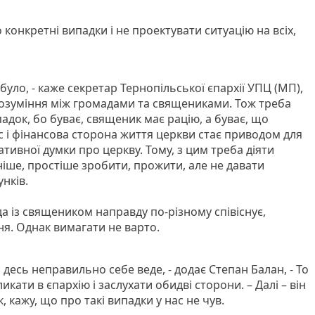
о конкретні випадки і не проектувати ситуацію на всіх,
е було, - каже секретар Тернопільської єпархії УПЦ (МП),
розуміння між громадами та священиками. Тож треба
док, бо буває, священик має рацію, а буває, що
с і фінансова сторона життя церкви стає приводом для
ивної думки про церкву. Тому, з цим треба діяти
ніше, простіше зробити, прожити, але не давати
нків.
а із священиком направду по-різному співіснує,
ня. Однак вимагати не варто.
десь неправильно себе веде, - додає Степан Балан, - То
икати в єпархію і заслухати обидві сторони. – Далі – він
 кажу, що про такі випадки у нас не чув.