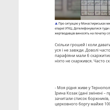
Про ситуацію у Монастириськах ми 
єпархії УГКЦ. Дотелефонуватися туди 
жертводавців виносять на початку слу
Скільки грошей і коли дават
уся і не завжди. Доволі час
парафіяни мали б скаржитись
ніхто не скаржився. Часто 
- Моя рідня живе у Тернополі
Ірина Козак (дані змінені – п
зачитали список боржників, с
церковного боргу майже 100