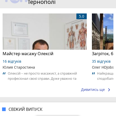
Тернополі
5.0
Майстер масажу Олексій
Загріток, б
16 відгуків
35 відгуків
Юлия Старостина
Олег HDJobs
Олексій – не просто масажист, а справжній
Найкращий 
професіонал своєї справи. Дуже уважно та
сподобало
відповідально підходить до роботи,
відчувається...
keyboard_arrow_right
Дивитись ще
СВІЖИЙ ВИПУСК