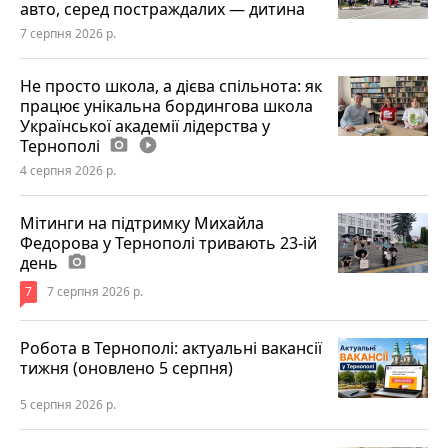
авто, серед постраждалих — дитина
7 серпня 2026 р.
Не просто школа, а дієва спільнота: як
працює унікальна бордингова школа
Української академії лідерства у
Тернополі
photo_camera
play_circle_filled
4 серпня 2026 р.
Мітинги на підтримку Михайла
Федорова у Тернополі тривають 23-ій
день
photo_camera
7
7 серпня 2026 р.
Робота в Тернополі: актуальні вакансії
тижня (оновлено 5 серпня)
5 серпня 2026 р.