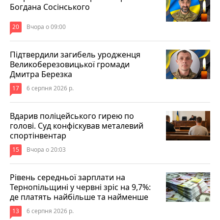
Богдана Сосінського
20
Вчора о 09:00
Підтвердили загибель уродженця
Великоберезовицької громади
Дмитра Березка
17
6 серпня 2026 р.
Вдарив поліцейського гирею по
голові. Суд конфіскував металевий
спортінвентар
15
Вчора о 20:03
Рівень середньої зарплати на
Тернопільщині у червні зріс на 9,7%:
де платять найбільше та найменше
13
6 серпня 2026 р.