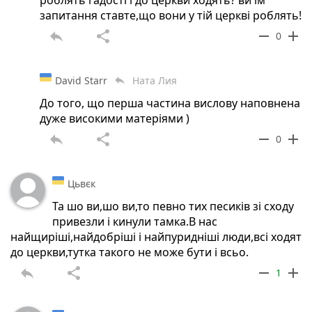
запитання ставте,що вони у тій церкві роблять!
reply
share
remove
add
0
David Starr
Ната Лия
reply
До того, що перша частина вислову наповнена
дуже високими матеріями )
reply
share
remove
add
0
Цьвєк
Та шо ви,шо ви,то певно тих песиків зі сходу
привезли і кинули тамка.В нас
найщиріші,найдобріші і найпуридніші люди,всі ходят
до церкви,тутка такого не може бути і всьо.
reply
share
remove
add
1