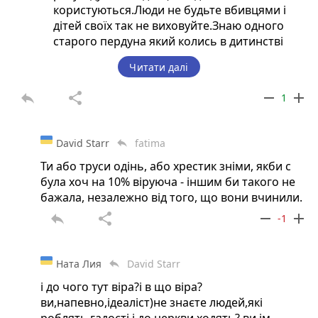
користуються.Люди не будьте вбивцями і
дітей своїх так не виховуйте.Знаю одного
старого пердуна який колись в дитинстві
кидав котиків з 6 поверху,то його життя на
Читати далі
старості так кинуло паралітика,що він
напевне сильно пожалів
reply
share
remove
add
1
David Starr
fatima
reply
Ти або труси одінь, або хрестик зніми, якби с
була хоч на 10% віруюча - іншим би такого не
бажала, незалежно від того, що вони вчинили.
reply
share
remove
add
-1
Ната Лия
David Starr
reply
і до чого тут віра?і в що віра?
ви,напевно,ідеаліст)не знаєте людей,які
роблять гадості і до церкви ходять? ви ім