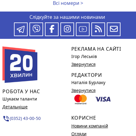
Всі номери >
Слідкуйте за нашими новинами
РЕКЛАМА НА САЙТІ
Ігор Леськів
Звернутися
РЕДАКТОРИ
Наталія Бурлаку
Звернутися
РОБОТА У НАС
Шукаєм таланти
Детальніше
КОРИСНЕ
phone_in_talk
(0352) 43-00-50
Новини компаній
Огляди