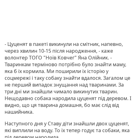
- Цуценят в пакеті викинули на смітник, напевно,
через хвилин 10-15 після народження, - каже
волонтер ТОГО "Ноїв Ковчег" Яна Олійник. -
Тваринкам терміново потрібно було знайти маму,
яка б їх кормила. Ми поширили їх історію у
соцмережі і таку собаку знайти вдалося. Загалом це
не перший випадок знущання над тваринами. За
три дні ми знайшли чимало викинутих тварин.
Нещодавно собака народила цуценят під деревом. І
видно, що ця тварина домашня, бо має слід від
нашийника.
Наступного дня у Ставу діти знайшли двох цуценят,
які виплили на воду. То їх тепер годує та собаки, яка
під деревом народила.