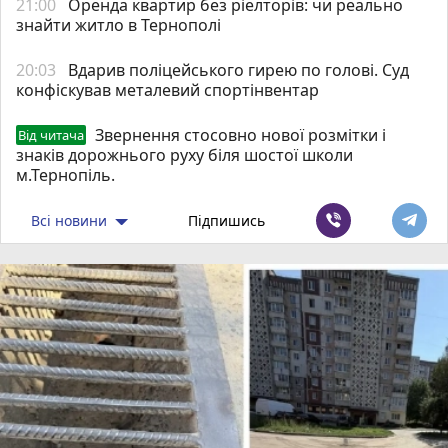
21:00
Оренда квартир без ріелторів: чи реально
знайти житло в Тернополі
20:03
Вдарив поліцейського гирею по голові. Суд
конфіскував металевий спортінвентар
Звернення стосовно нової розмітки і
Від читача
знаків дорожнього руху біля шостої школи
м.Тернопіль.
Всі новини
Підпишись