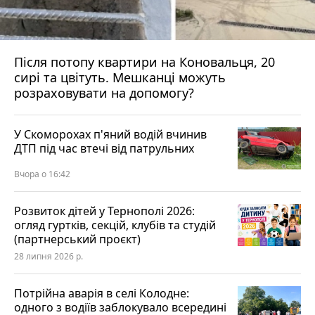
Після потопу квартири на Коновальця, 20
сирі та цвітуть. Мешканці можуть
розраховувати на допомогу?
У Скоморохах п'яний водій вчинив
ДТП під час втечі від патрульних
Вчора о 16:42
Розвиток дітей у Тернополі 2026:
огляд гуртків, секцій, клубів та студій
(партнерський проєкт)
28 липня 2026 р.
Потрійна аварія в селі Колодне:
одного з водіїв заблокувало всередині