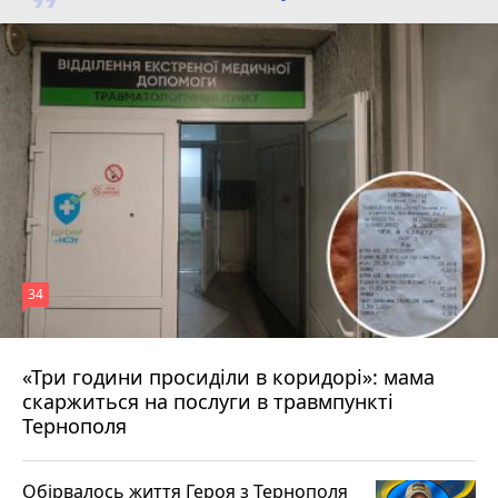
34
«Три години просиділи в коридорі»: мама
Вчора о 13:05
скаржиться на послуги в травмпункті
Тернополя
Обірвалось життя Героя з Тернополя