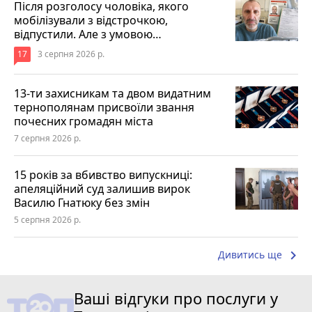
Після розголосу чоловіка, якого
мобілізували з відстрочкою,
відпустили. Але з умовою…
17
3 серпня 2026 р.
13-ти захисникам та двом видатним
тернополянам присвоїли звання
почесних громадян міста
7 серпня 2026 р.
15 років за вбивство випускниці:
апеляційний суд залишив вирок
Василю Гнатюку без змін
5 серпня 2026 р.
keyboard_arrow_right
Дивитись ще
Ваші відгуки про послуги у