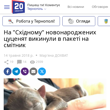
Пишеш ти! Коментує
Всі новини
Обговорен
Тернопіль
Робота у Тернополі!
Огляди
На "Східному" новонароджених
цуценят викинули в пакеті на
смітник
14 травня 2018 р.
Мар'яна ДОХВАТ
chat_bubble
share
visibility
19
14
2939