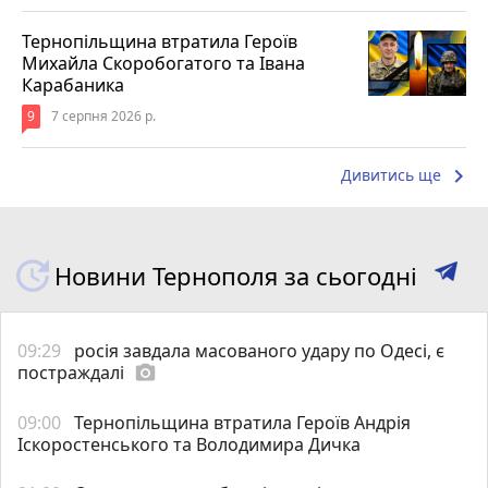
Тернопільщина втратила Героїв
Михайла Скоробогатого та Івана
Карабаника
9
7 серпня 2026 р.
keyboard_arrow_right
Дивитись ще
Новини Тернополя за сьогодні
09:29
росія завдала масованого удару по Одесі, є
постраждалі
photo_camera
09:00
Тернопільщина втратила Героїв Андрія
Іскоростенського та Володимира Дичка