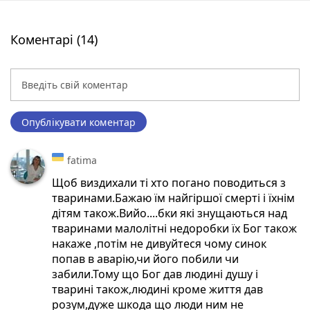
Коментарі (14)
Опублікувати коментар
fatima
Щоб виздихали ті хто погано поводиться з
тваринами.Бажаю їм найгіршої смерті і їхнім
дітям також.Вийо....бки які знущаються над
тваринами малолітні недоробки їх Бог також
накаже ,потім не дивуйтеся чому синок
попав в аварію,чи його побили чи
забили.Тому що Бог дав людині душу і
тварині також,людині кроме життя дав
розум,дуже шкода що люди ним не