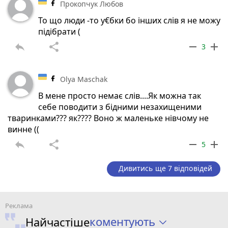
Прокопчук Любов
То що люди -то у€бки бо інших слів я не можу
підібрати (
reply
share
remove
add
3
Olya Maschak
В мене просто немає слів....Як можна так
себе поводити з бідними незахищеними
тваринками??? як???? Воно ж маленьке нівчому не
винне ((
reply
share
remove
add
5
Дивитись ще 7 відповідей
коментують
Найчастіше