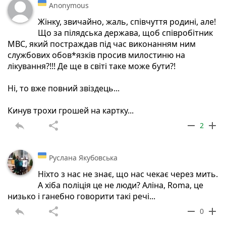
Anonymous
Жінку, звичайно, жаль, співчуття родині, але!
Що за пілядська держава, щоб співробітник
МВС, який постраждав під час виконанням ним
службових обов*язків просив милостиню на
лікування?!!! Де ще в світі таке може бути?!
Ні, то вже повний звіздець...
Кинув трохи грошей на картку...
reply
share
remove
add
2
Руслана Якубовська
Ніхто з нас не знає, що нас чекає через мить.
А хіба поліція це не люди? Аліна, Roma, це
низько і ганебно говорити такі речі...
reply
share
remove
add
0