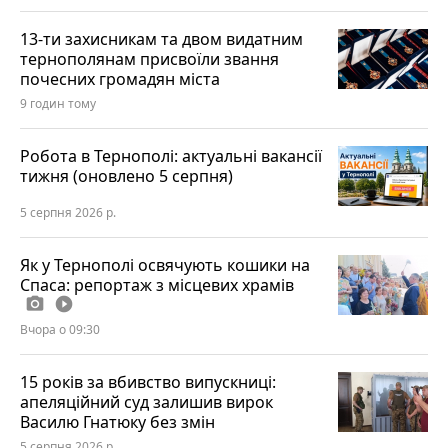
13-ти захисникам та двом видатним
тернополянам присвоїли звання
почесних громадян міста
9 годин тому
Робота в Тернополі: актуальні вакансії
тижня (оновлено 5 серпня)
5 серпня 2026 р.
Як у Тернополі освячують кошики на
Спаса: репортаж з місцевих храмів
photo_camera
play_circle_filled
Вчора о 09:30
15 років за вбивство випускниці:
апеляційний суд залишив вирок
Василю Гнатюку без змін
5 серпня 2026 р.