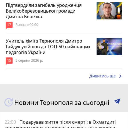
Підтвердили загибель уродженця
Великоберезовицької громади
Дмитра Березка
17
Вчора о 09:00
Учитель хімії з Тернополя Дмитро
Гайдук увійшов до ТОП-50 найкращих
педагогів України
15
5 серпня 2026 р.
keyboard_arrow_right
Дивитись ще
Новини Тернополя за сьогодні
22:00
Подарував життя після смерті: в Охматдиті
коридором пошани провели маленького донора