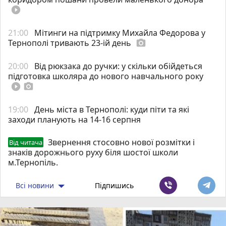
play_circle_filled
21:00
Мітинги на підтримку Михайла Федорова у
Тернополі тривають 23-ій день
photo_camera
20:00
Від рюкзака до ручки: у скільки обійдеться
підготовка школяра до нового навчального року
play_circle_filled
photo_camera
19:00
День міста в Тернополі: куди піти та які
заходи планують на 14-16 серпня
Звернення стосовно нової розмітки і
Від читача
знаків дорожнього руху біля шостої школи
м.Тернопіль.
Всі новини
Підпишись