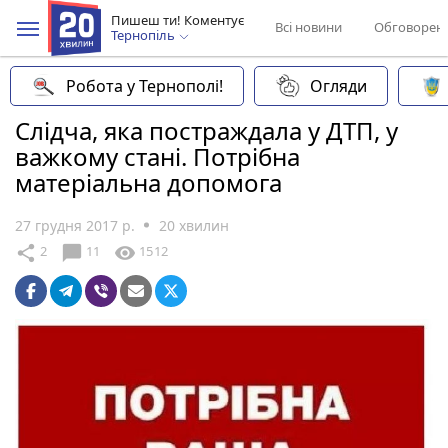
Пишеш ти! Коментує
Всі новини
Обговорен
Тернопіль
Робота у Тернополі!
Огляди
Слідча, яка постраждала у ДТП, у
важкому стані. Потрібна
матеріальна допомога
27 грудня 2017 р.
20 хвилин
chat_bubble
share
visibility
2
11
1512