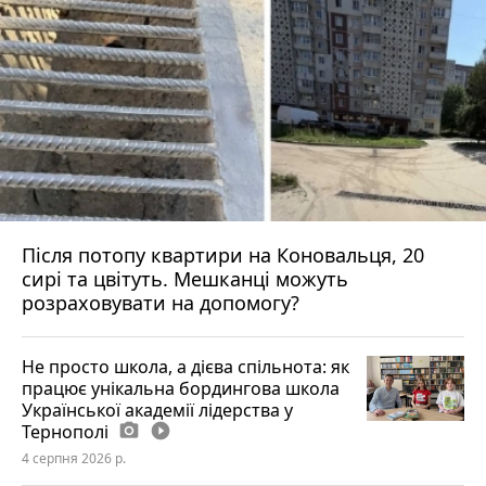
Після потопу квартири на Коновальця, 20
сирі та цвітуть. Мешканці можуть
розраховувати на допомогу?
Не просто школа, а дієва спільнота: як
працює унікальна бордингова школа
Української академії лідерства у
Тернополі
photo_camera
play_circle_filled
4 серпня 2026 р.