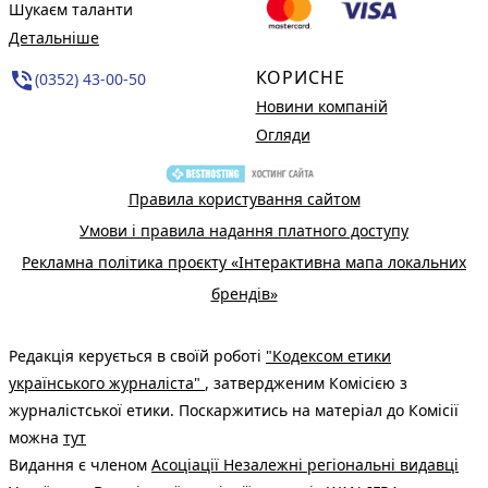
Шукаєм таланти
Детальніше
КОРИСНЕ
phone_in_talk
(0352) 43-00-50
Новини компаній
Огляди
Правила користування сайтом
Умови і правила надання платного доступу
Рекламна політика проєкту «Інтерактивна мапа локальних
брендів»
Редакція керується в своїй роботі
"Кодексом етики
українського журналіста"
, затвердженим Комісією з
журналістської етики. Поскаржитись на матеріал до Комісії
можна
тут
Видання є членом
Асоціації Незалежні регіональні видавці