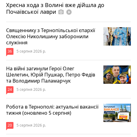
Хресна хода з Волині вже дійшла до
Почаївської лаври
photo_camera
play_circle_filled
Священнику з Тернопільської єпархії
Олексію Николишину заборонили
служіння
36
5 серпня 2026 р.
На війні загинули Герої Олег
Шелетин, Юрій Пушкар, Петро Федів
та Володимир Паламарчук
24
5 серпня 2026 р.
Робота в Тернополі: актуальні вакансії
тижня (оновлено 5 серпня)
20
5 серпня 2026 р.