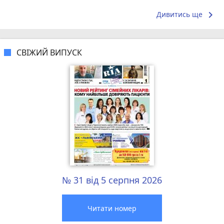
адміністратори швидко допомогли із...
👏.. я тепер
keyboard_arrow_right
Дивитись ще
СВІЖИЙ ВИПУСК
№ 31 від 5 серпня 2026
Читати номер