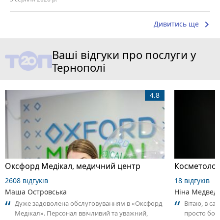
keyboard_arrow_right
Дивитись ще
Ваші відгуки про послуги у
Тернополі
4.8
Оксфорд Медікал, медичний центр
Косметолог
2608 відгуків
18 відгуків
Маша Островська
Ніна Медвед
Дуже задоволена обслуговуванням в «Оксфорд
Вітаю, в са
Медікал». Персонал ввічливий та уважний,
просто бомб