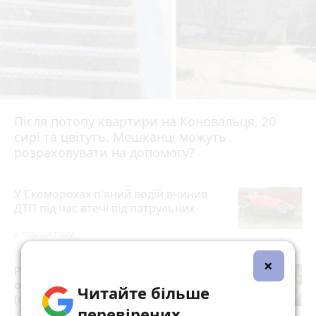
Після потопу квартири на Коновальця, 20
сирі та цвітуть. Мешканці можуть
розраховувати на допомогу?
У Скоморохах п'яний водій вчинив
ДТП під час втечі від патрульних
2 години тому
×
Розвиток дітей у Тернополі 2026:
огляд гуртків, секцій, клубів та студій
Читайте більше
(партнерський проєкт)
перевірених