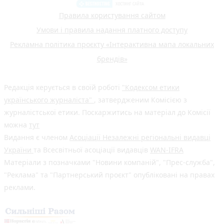
Правила користування сайтом
Умови і правила надання платного доступу
Рекламна політика проєкту «Інтерактивна мапа локальних
брендів»
Редакція керується в своїй роботі
"Кодексом етики
українського журналіста"
, затвердженим Комісією з
журналістської етики. Поскаржитись на матеріал до Комісії
можна
тут
Видання є членом
Асоціації Незалежні регіональні видавці
України
та Всесвітньої асоціації видавців
WAN-IFRA
Матеріали з позначками "Новини компаній", "Прес-служба",
"Реклама" та "Партнерський проєкт" опубліковані на правах
реклами.