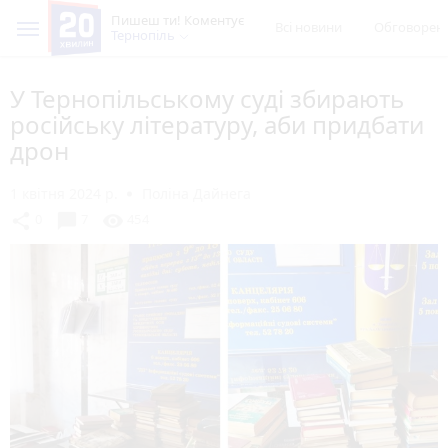
Пишеш ти! Коментує
Всі новини
Обговорен
Тернопіль
У Тернопільському суді збирають
російську літературу, аби придбати
дрон
1 квітня 2024 р.
Поліна Дайнега
chat_bubble
share
visibility
0
7
454