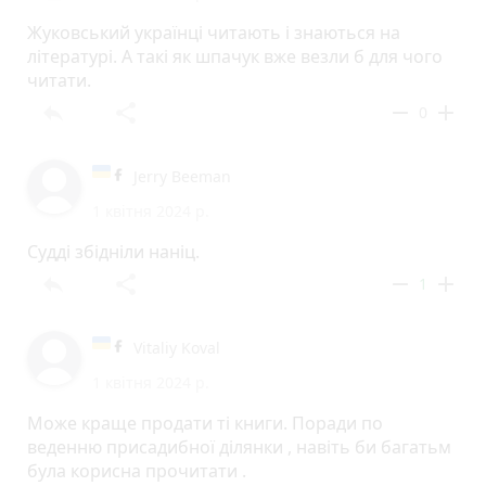
українці
Жуковський українці читають і знаються на
літературі. А такі як шпачук вже везли б для чого
читати.
reply
share
remove
add
0
Jerry Beeman
1 квітня 2024 р.
Судді збідніли наніц.
reply
share
remove
add
1
Vitaliy Koval
1 квітня 2024 р.
Може краще продати ті книги. Поради по
веденню присадибної ділянки , навіть би багатьм
була корисна прочитати .