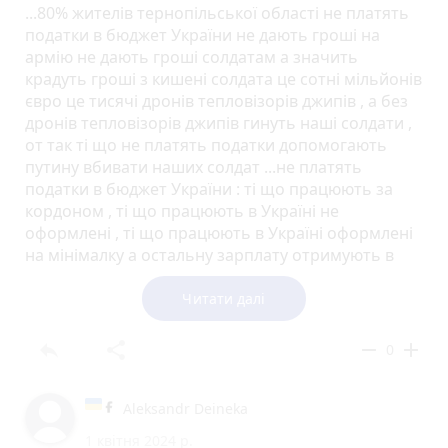
...80% жителів тернопільської області не платять
податки в бюджет України не дають гроші на
армію не дають гроші солдатам а значить
крадуть гроші з кишені солдата це сотні мільйонів
євро це тисячі дронів тепловізорів джипів , а без
дронів тепловізорів джипів гинуть наші солдати ,
от так ті що не платять податки допомогають
путину вбивати наших солдат ...не платять
податки в бюджет України : ті що працюють за
кордоном , ті що працюють в Україні не
оформлені , ті що працюють в Україні оформлені
на мінімалку а остальну зарплату отримують в
конверті , ті що взагалі не працюють ,
шабашники....в Україні мільйони заробітчан які
Читати далі
роками десятками років не платять податки в
бюджет України каждий заборгував державі
reply
share
remove
add
0
Україна від 10 000 євро до 50 000 євро це десятки
мільярдів євро це мільйони дронів тепловізорів
джипів , ВІДДАЙТЕ свої борги Україні купіть
Aleksandr Deineka
воєнним дрони тепловізори джипи якщо ви
1 квітня 2024 р.