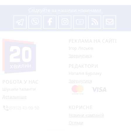
Слідкуйте за нашими новинами
РЕКЛАМА НА САЙТІ
Ігор Леськів
Звернутися
РЕДАКТОРИ
Наталія Бурлаку
Звернутися
РОБОТА У НАС
Шукаєм таланти
Детальніше
КОРИСНЕ
phone_in_talk
(0352) 43-00-50
Новини компаній
Огляди