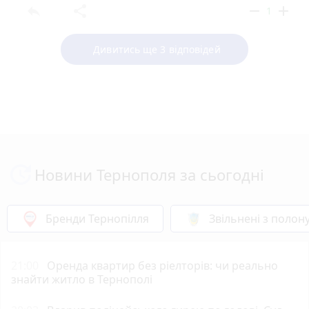
reply
share
remove
add
1
Дивитись ще 3 відповідей
Новини Тернополя за сьогодні
Бренди Тернопілля
Звільнені з полон
21:00
Оренда квартир без ріелторів: чи реально
знайти житло в Тернополі