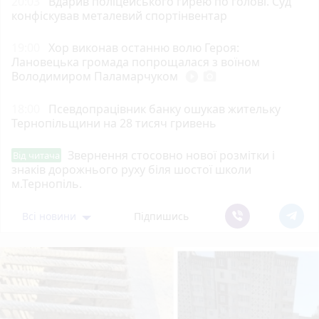
20:03
Вдарив поліцейського гирею по голові. Суд
конфіскував металевий спортінвентар
19:00
Хор виконав останню волю Героя:
Лановецька громада попрощалася з воїном
Володимиром Паламарчуком
play_circle_filled
photo_camera
18:00
Псевдопрацівник банку ошукав жительку
Тернопільщини на 28 тисяч гривень
Звернення стосовно нової розмітки і
Від читача
знаків дорожнього руху біля шостої школи
м.Тернопіль.
Всі новини
Підпишись