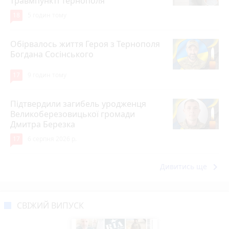
травмпункті Тернополя
18
5 годин тому
Обірвалось життя Героя з Тернополя
Богдана Сосінського
17
9 годин тому
Підтвердили загибель уродженця
Великоберезовицької громади
Дмитра Березка
17
6 серпня 2026 р.
keyboard_arrow_right
Дивитись ще
СВІЖИЙ ВИПУСК