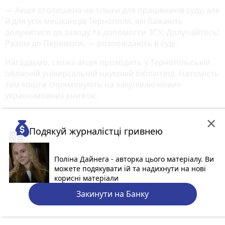
— Акція оголошена не тільки для працівників суду, але
й для усіх мешканців Тернополя, які бажають
долучитися до заходу та допомогти ЗСУ. Долучайтесь!
Разом до Перемоги, — розповідають в суді.
Нагадаємо, схожа акція проходить у Тернопільській
обласній універсальній науковій бібліотеці. Натомість
там кошти спрямовують на закупівлю нових
україномовних книжок.
×
Подякуй журналістці гривнею
Поліна Дайнега - авторка цього матеріалу. Ви
можете подякувати їй та надихнути на нові
корисні матеріали
Закинути на Банку