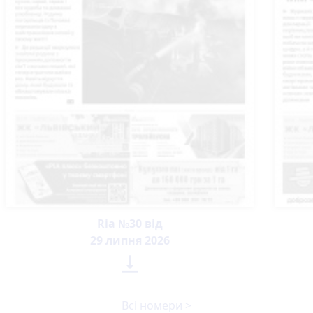
Ria №30 від
29 липня 2026

Всі номери >