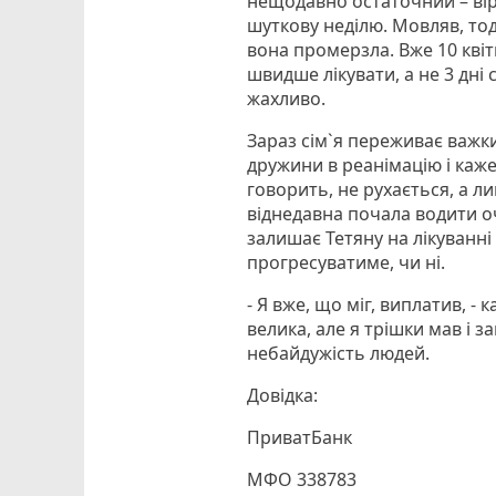
нещодавно остаточний – вір
шуткову неділю. Мовляв, тоді
вона промерзла. Вже 10 квіт
швидше лікувати, а не 3 дні 
жахливо.
Зараз сім`я переживає важки
дружини в реанімацію і каже
говорить, не рухається, а л
віднедавна почала водити о
залишає Тетяну на лікуванні
прогресуватиме, чи ні.
- Я вже, що міг, виплатив, -
велика, але я трішки мав і з
небайдужість людей.
Довідка:
ПриватБанк
МФО 338783