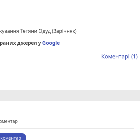
кування Тетяни Одуд (Зарічняк)
браних джерел у
Google
Коментарі (1)
 коментар