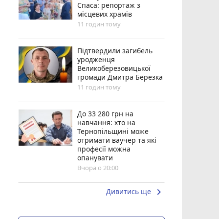
Спаса: репортаж з
місцевих храмів
11 годин тому
Підтвердили загибель
уродженця
Великоберезовицької
громади Дмитра Березка
11 годин тому
До 33 280 грн на
навчання: хто на
Тернопільщині може
отримати ваучер та які
професії можна
опанувати
Вчора о 20:00
keyboard_arrow_right
Дивитись ще