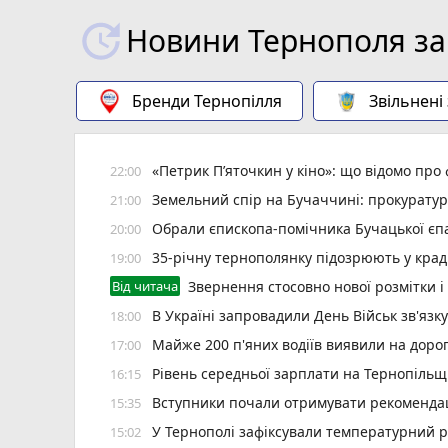
Новини Тернополя за
Бренди Тернопілля
Звільнені
«Петрик П’яточкин у кіно»: що відомо про
22:00
Земельний спір на Бучаччині: прокуратур
21:00
Обрали єпископа-помічника Бучацької єпа
20:00
35-річну тернополянку підозрюють у крад
19:00
Від читача
Звернення стосовно нової розмітки і
В Україні запровадили День Військ зв'язк
18:00
Майже 200 п'яних водіїв виявили на доро
17:00
Рівень середньої зарплати на Тернопільщ
16:15
Вступники почали отримувати рекомендаці
15:35
У Тернополі зафіксували температурний 
15:02