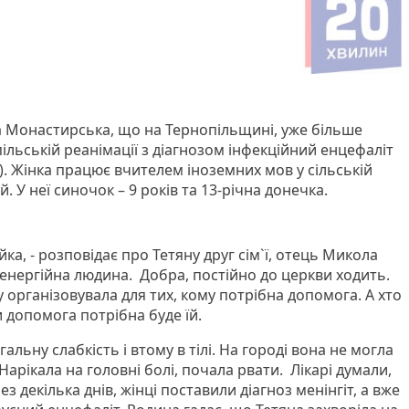
та Монастирська, що на Тернопільщині, уже більше
ільській реанімації з діагнозом інфекційний енцефаліт
. Жінка працює вчителем іноземних мов у сільській
й. У неї синочок – 9 років та 13-річна донечка.
ка, - розповідає про Тетяну друг сім`ї, отець Микола
 енергійна людина. Добра, постійно до церкви ходить.
 організовувала для тих, кому потрібна допомога. А хто
и допомога потрібна буде їй.
гальну слабкість і втому в тілі. На городі вона не могла
Нарікала на головні болі, почала рвати. Лікарі думали,
з декілька днів, жінці поставили діагноз менінгіт, а вже