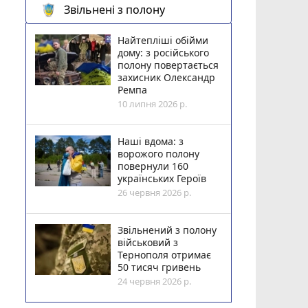
Звільнені з полону
Найтепліші обійми
дому: з російського
полону повертається
захисник Олександр
Ремпа
10 липня 2026 р.
Наші вдома: з
ворожого полону
повернули 160
українських Героїв
26 червня 2026 р.
Звільнений з полону
військовий з
Тернополя отримає
50 тисяч гривень
24 червня 2026 р.