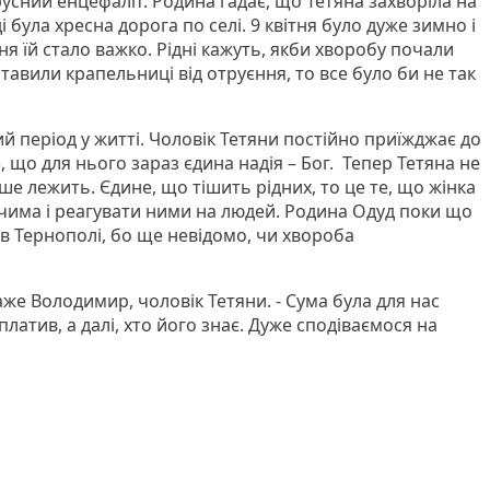
усний енцефаліт. Родина гадає, що Тетяна захворіла на
 була хресна дорога по селі. 9 квітня було дуже зимно і
ня їй стало важко. Рідні кажуть, якби хворобу почали
ставили крапельниці від отруєння, то все було би не так
й період у житті. Чоловік Тетяни постійно приїжджає до
, що для нього зараз єдина надія – Бог. Тепер Тетяна не
ише лежить. Єдине, що тішить рідних, то це те, що жінка
чима і реагувати ними на людей. Родина Одуд поки що
 в Тернополі, бо ще невідомо, чи хвороба
 каже Володимир, чоловік Тетяни. - Сума була для нас
аплатив, а далі, хто його знає. Дуже сподіваємося на