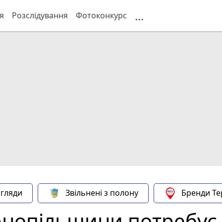
...
я
Розслідування
Фотоконкурс
гляди
Звільнені з полону
Бренди Те
рнопільщини потребує