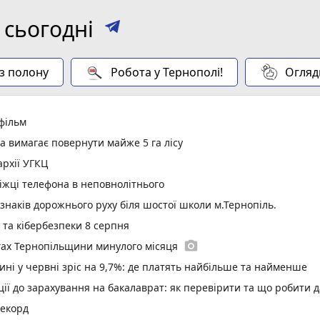
 сьогодні
 з полону
Робота у Тернополі!
Огляд
 фільм
а вимагає повернути майже 5 га лісу
рхії УГКЦ
іжці телефона в неповнолітнього
 знаків дорожнього руху біля шостої школи м.Тернопіль.
у та кібербезпеки 8 серпня
photo_camera
гах Тернопільщини минулого місяця
ині у червні зріс на 9,7%: де платять найбільше та найменше
ї до зарахування на бакалаврат: як перевірити та що робити д
рекорд