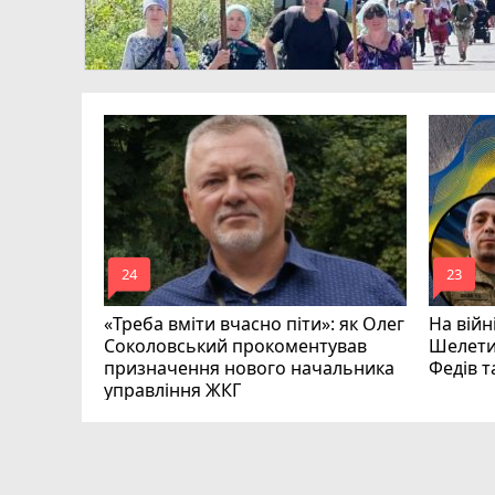
родженця
омади
mode_comment
mode_comment
24
23
«Треба вміти вчасно піти»: як Олег
На війн
Соколовський прокоментував
Шелети
призначення нового начальника
Федів 
управління ЖКГ