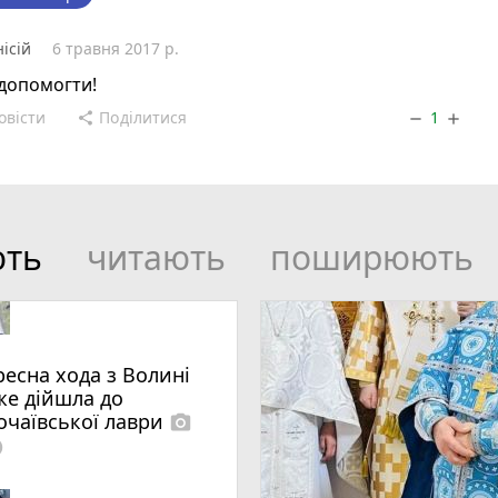
нісій
6 травня 2017 р.
допомогти!
овісти
Поділитися
1
share
remove
add
ють
читають
поширюють
ресна хода з Волині
же дійшла до
очаївської лаври
photo_camera
lled