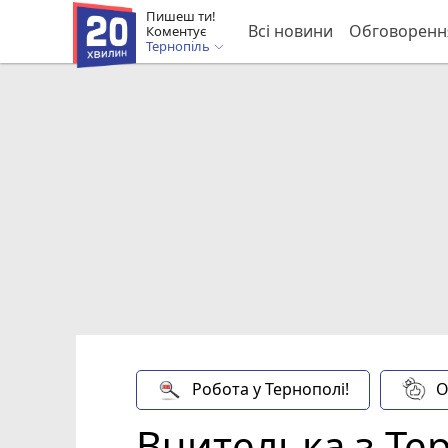
Пишеш ти!
Всі новини
Обговоренн
Коментує
Тернопіль
Робота у Тернополі!
О
Вчителька з Те