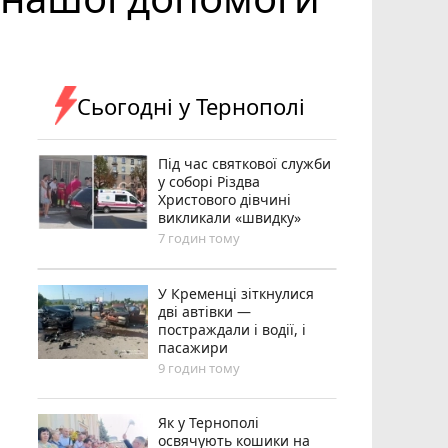
Сьогодні у Тернополі
Під час святкової служби
у соборі Різдва
Христового дівчині
викликали «швидку»
7 годин тому
У Кременці зіткнулися
дві автівки —
постраждали і водії, і
пасажири
9 годин тому
Як у Тернополі
освячують кошики на