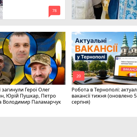
mode_comment
78
mode_comment
20
і загинули Герої Олег
Робота в Тернополі: актуал
н, Юрій Пушкар, Петро
вакансії тижня (оновлено 5
та Володимир Паламарчук
серпня)