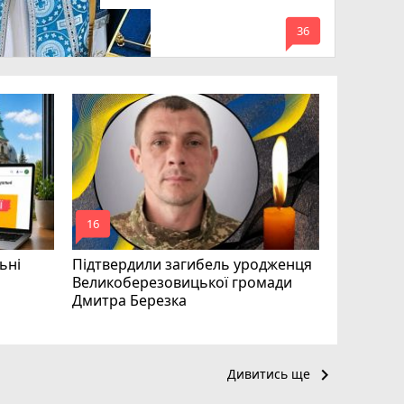
mode_comment
36
«Треба вм
Соколовс
призначе
управлін
mode_comment
mode_comment
16
24
ьні
Підтвердили загибель уродженця
Великоберезовицької громади
Дмитра Березка
keyboard_arrow_right
Дивитись ще