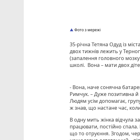
Фото з мережі
35-річна Тетяна Одуд із міс
двох тижнів лежить у Терноп
(запалення головного мозку)
школі. Вона – мати двох діте
- Вона, наче сонячна батарей
Римчук. – Дуже позитивна й
Людям усім допомагає, групу
ж знав, що настане час, кол
В одну мить жінка відчула за
працювати, постійно спала. 
що то отруєння. Згодом, чере