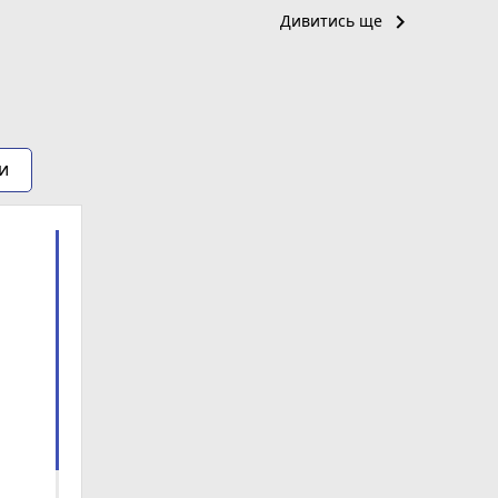
keyboard_arrow_right
Дивитись ще
и