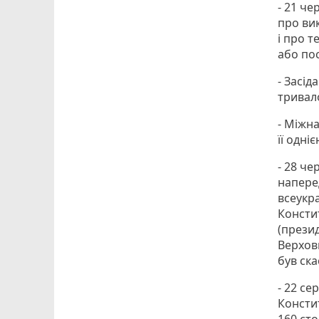
- 21 ч
про ви
і про т
або по
- Засі
тривало
- Міжн
її одні
- 28 ч
напере
всеукр
Констит
(прези
Верхов
був ск
- 22 се
Констит