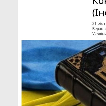
Ко
(І
21 рік 
Верховн
України