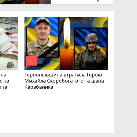
mode_comment
mode_comment
9
17
 на
Тернопільщина втратила Героїв
с на
Михайла Скоробогатого та Івана
 та
Карабаника
Підтверд
Великобе
Дмитра Б