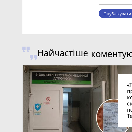
Опублікувати
Найчастіше
коменту
«
п
к
с
п
Т