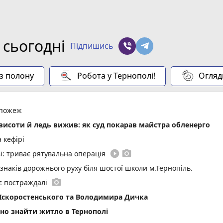
 сьогодні
Підпишись
 з полону
Робота у Тернополі!
Огляд
 пожеж
висоти й ледь вижив: як суд покарав майстра обленерго
 кефірі
play_circle_filled
photo_camera
і: триває рятувальна операція
 знаків дорожнього руху біля шостої школи м.Тернопіль.
photo_camera
 є постраждалі
 Іскоростенського та Володимира Дичка
ьно знайти житло в Тернополі