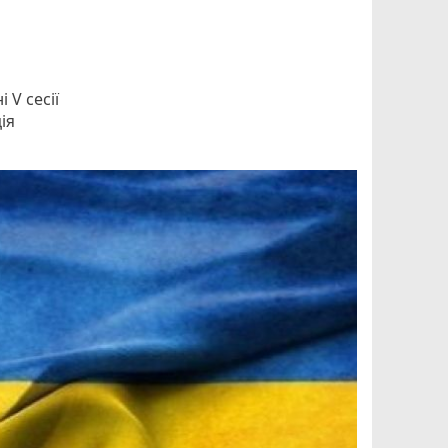
 V сесії
ія