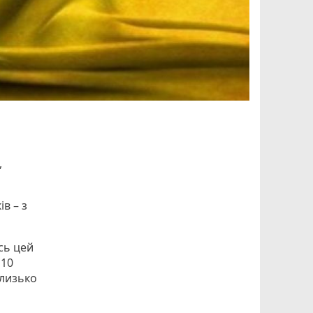
,
в – з
сь цей
 10
близько