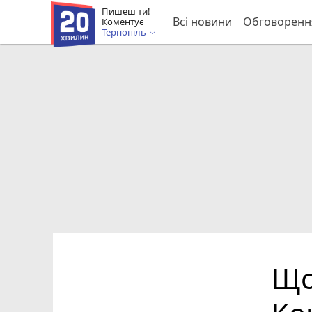
Пишеш ти!
Всі новини
Обговоренн
Коментує
Тернопіль
Що