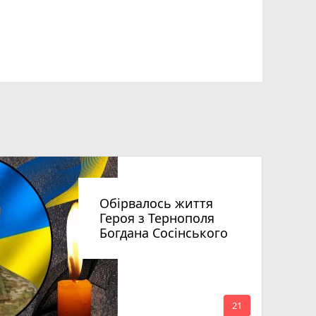
Обірвалось життя
Героя з Тернополя
Богдана Сосінського
mode_comment
21