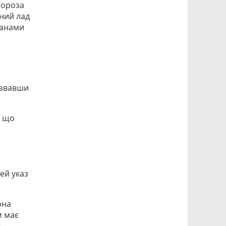
Мороза
ний лад
ганами
азвавши
у що
ей указ
рна
м має