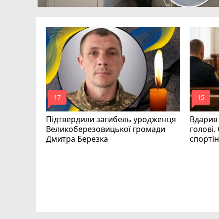
mode_comment
mode_comment
17
15
Підтвердили загибель уродженця
Вдарив
Великоберезовицької громади
голові.
Дмитра Березка
спорті
 Героїв
а Івана