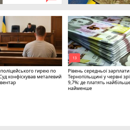
mode_comment
13
 поліцейського гирею по
Рівень середньої зарплати
 Суд конфіскував металевий
Тернопільщині у червні зрі
нвентар
9,7%: де платять найбільше
найменше