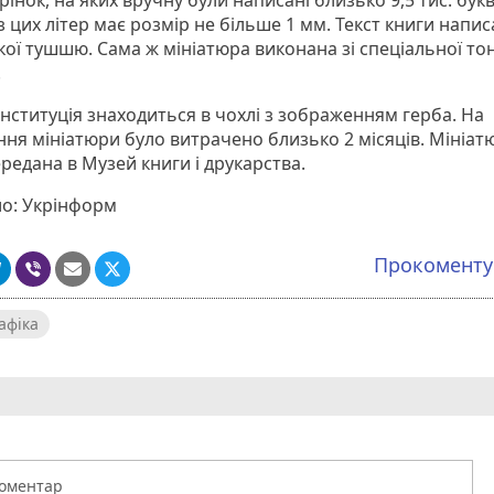
рінок, на яких вручну були написані близько 9,5 тис. букв
 цих літер має розмір не більше 1 мм. Текст книги напи
кої тушшю. Сама ж мініатюра виконана зі спеціальної то
.
нституція знаходиться в чохлі з зображенням герба. На
ння мініатюри було витрачено близько 2 місяців. Мініат
редана в Музей книги і друкарства.
о: Укрінформ
Прокомент
афіка