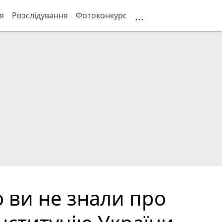
...
я
Розслідування
Фотоконкурс
 ви не знали про