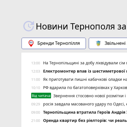
Новини Тернополя за
Бренди Тернопілля
Звільнені
На Тернопільщині за добу ліквідували сім
13:00
Електромонтер впав із шестиметрової 
12:03
Як приготувати пишні кабачкові оладки на
11:00
РФ вдарила по багатоповерхівках у Харков
10:10
Від читача
Звернення стосовно нової розмітки і
росія завдала масованого удару по Одесі,
09:29
Тернопільщина втратила Героїв Андрія
09:00
Оренда квартир без ріелторів: чи реал
21:00