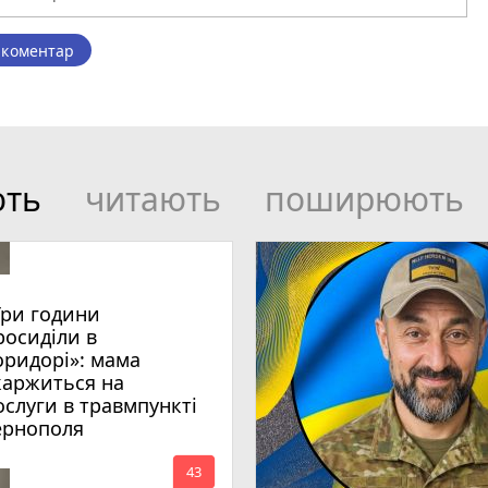
 коментар
ють
читають
поширюють
Три години
росиділи в
оридорі»: мама
каржиться на
ослуги в травмпункті
ернополя
mode_comment
43