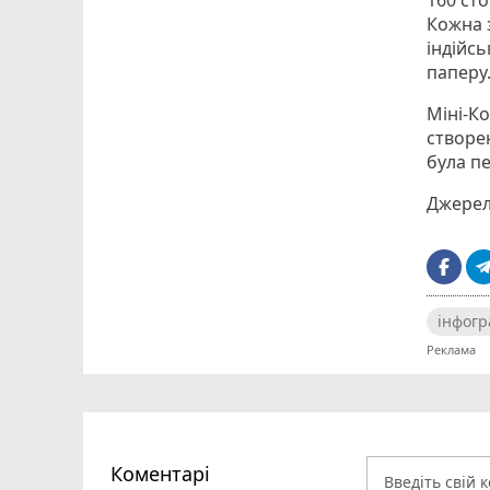
160 сто
Кожна з
індійсь
паперу
Міні-Ко
створе
була пе
Джерел
інфогр
Коментарі