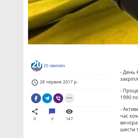
20 хвилин
- День 
закріпл
access_time
28 червня 2017 р.
- Проце
1990 по
more_horiz
- Актив
share
chat_bubble
visibility
час ком
0
0
147
вечора.
шести 