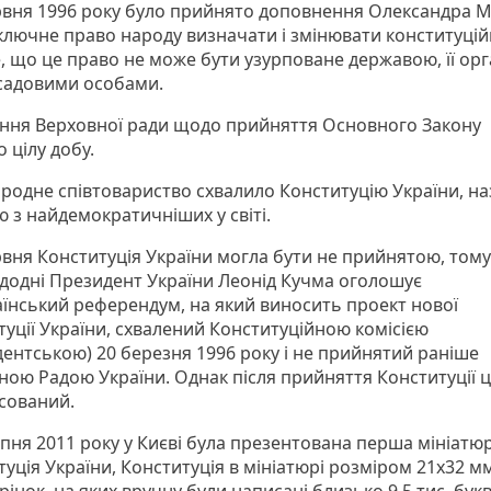
ервня 1996 року було прийнято доповнення Олександра 
ключне право народу визначати і змінювати конституцій
е, що це право не може бути узурповане державою, її ор
садовими особами.
дання Верховної ради щодо прийняття Основного Закону
 цілу добу.
ародне співтовариство схвалило Конституцію України, н
єю з найдемократичніших у світі.
ервня Конституція України могла бути не прийнятою, том
додні Президент України Леонід Кучма оголошує
аїнський референдум, на який виносить проект нової
уції України, схвалений Конституційною комісією
дентською) 20 березня 1996 року і не прийнятий раніше
ною Радою України. Однак після прийняття Конституції ц
асований.
рпня 2011 року у Києві була презентована перша мініатю
уція України, Конституція в мініатюрі розміром 21х32 м