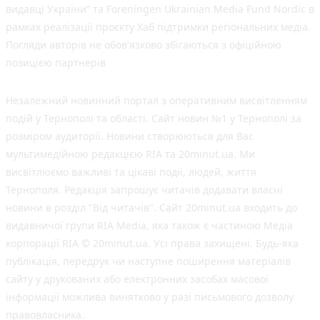
видавці України” та Foreningen Ukrainian Media Fund Nordic в
рамках реалізації проєкту Хаб підтримки регіональних медіа.
Погляди авторів не обов'язково збігаються з офіційною
позицією партнерів
Незалежний новинний портал з оперативним висвітленням
подій у Тернополі та області. Сайт новин №1 у Тернополі за
розміром аудиторії. Новини створюються для Вас
мультимедійною редакцією RIA та 20minut.ua. Ми
висвітлюємо важливі та цікаві події, людей, життя
Тернополя. Редакція запрошує читачів додавати власні
новини в розділ "Від читачів". Сайт 20minut.ua входить до
видавничої групи RIA Media, яка також є частиною Медіа
корпорації RIA © 20minut.ua. Усі права захищені. Будь-яка
публiкацiя, передрук чи наступне поширення матеріалів
сайту у друкованих або електронних засобах масової
інформації можлива винятково у разі письмового дозволу
правовласника.