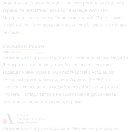
Видання є членом
Асоціації Незалежні регіональні видавці
України
та Всесвітньої асоціації видавців
WAN-IFRA
Матеріали з позначками "Новини компаній", "Прес-служба",
"Реклама" та "Партнерський проєкт" опубліковані на правах
реклами.
Здійснено за підтримки програми «Сильніші разом: Медіа та
Демократія», що реалізується Всесвітньою асоціацією
видавців новин (WAN-IFRA) у партнерстві з Асоціацією
«Незалежні регіональні видавці України» (АНРВУ) та
Норвезькою асоціацією медіабізнесу (MBL) за підтримки
Норвегії. Погляди авторів не обов’язково відображають
офіційну позицію партнерів програми.
Здійснено за підтримки Асоціації “Незалежні регіональні