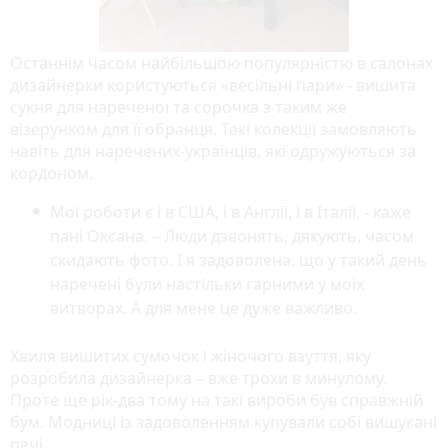
Останнім часом найбільшою популярністю в салонах
дизайнерки користуються «весільні пари» - вишита
сукня для нареченої та сорочка з таким же
візерунком для її обранця. Такі колекції замовляють
навіть для наречених-українців, які одружуються за
кордоном.
Мої роботи є і в США, і в Англії, і в Італії, - каже
пані Оксана. – Люди дзвонять, дякують, часом
скидають фото. І я задоволена, що у такий день
наречені були настільки гарними у моїх
витворах. А для мене це дуже важливо.
Хвиля вишитих сумочок і жіночого взуття, яку
розробила дизайнерка – вже трохи в минулому.
Проте ще рік-два тому на такі вироби був справжній
бум. Модниці із задоволенням купували собі вишукані
речі.