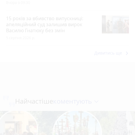
Вчора о 09:30
15 років за вбивство випускниці:
апеляційний суд залишив вирок
Василю Гнатюку без змін
5 серпня 2026 р.
keyboard_arrow_right
Дивитись ще
коментують
Найчастіше