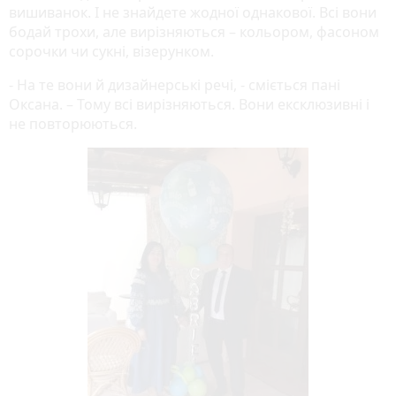
вишиванок. І не знайдете жодної однакової. Всі вони
бодай трохи, але вирізняються – кольором, фасоном
сорочки чи сукні, візерунком.
- На те вони й дизайнерські речі, - сміється пані
Оксана. – Тому всі вирізняються. Вони ексклюзивні і
не повторюються.