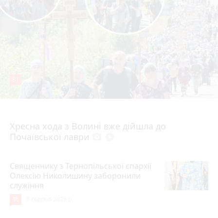
81
4 серпня 2026 р.
Хресна хода з Волині вже дійшла до
Почаївської лаври
photo_camera
play_circle_filled
Священнику з Тернопільської єпархії
Олексію Николишину заборонили
служіння
36
5 серпня 2026 р.