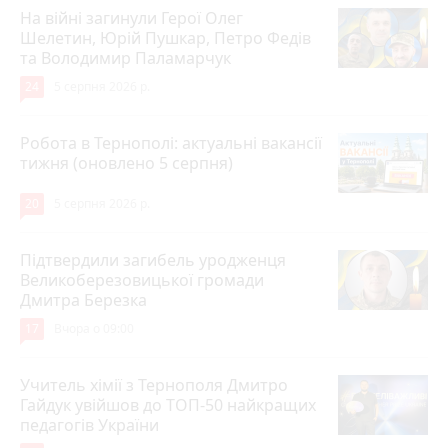
На війні загинули Герої Олег
Шелетин, Юрій Пушкар, Петро Федів
та Володимир Паламарчук
24
5 серпня 2026 р.
Робота в Тернополі: актуальні вакансії
тижня (оновлено 5 серпня)
20
5 серпня 2026 р.
Підтвердили загибель уродженця
Великоберезовицької громади
Дмитра Березка
17
Вчора о 09:00
Учитель хімії з Тернополя Дмитро
Гайдук увійшов до ТОП-50 найкращих
педагогів України