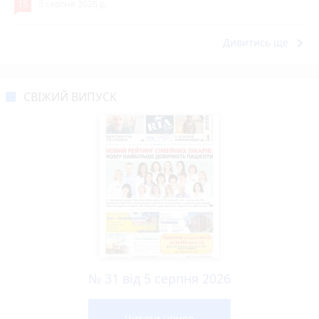
15
5 серпня 2026 р.
keyboard_arrow_right
Дивитись ще
СВІЖИЙ ВИПУСК
№ 31 від 5 серпня 2026
Читати номер