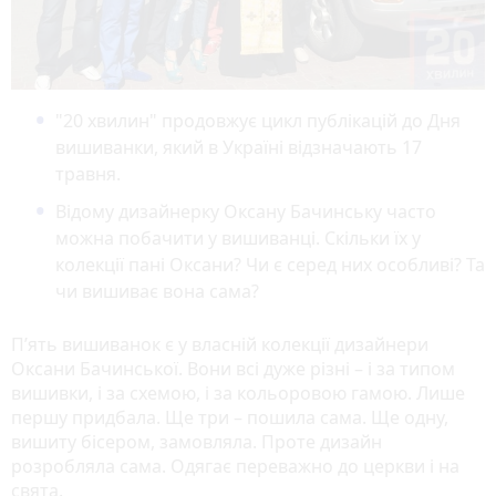
"20 хвилин" продовжує цикл публікацій до Дня
вишиванки, який в Україні відзначають 17
травня.
Відому дизайнерку Оксану Бачинську часто
можна побачити у вишиванці. Скільки їх у
колекції пані Оксани? Чи є серед них особливі? Та
чи вишиває вона сама?
П’ять вишиванок є у власній колекції дизайнери
Оксани Бачинської. Вони всі дуже різні – і за типом
вишивки, і за схемою, і за кольоровою гамою. Лише
першу придбала. Ще три – пошила сама. Ще одну,
вишиту бісером, замовляла. Проте дизайн
розробляла сама. Одягає переважно до церкви і на
свята.