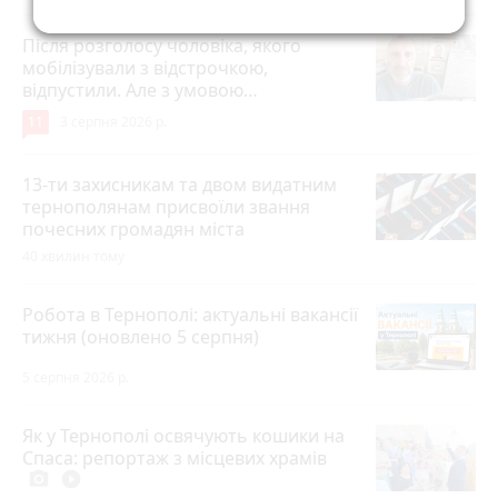
Після розголосу чоловіка, якого
мобілізували з відстрочкою,
відпустили. Але з умовою…
11
3 серпня 2026 р.
13-ти захисникам та двом видатним
тернополянам присвоїли звання
почесних громадян міста
40 хвилин тому
Робота в Тернополі: актуальні вакансії
тижня (оновлено 5 серпня)
5 серпня 2026 р.
Як у Тернополі освячують кошики на
Спаса: репортаж з місцевих храмів
photo_camera
play_circle_filled