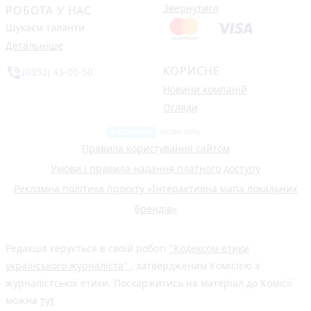
Звернутися
РОБОТА У НАС
Шукаєм таланти
Детальніше
КОРИСНЕ
phone_in_talk
(0352) 43-00-50
Новини компаній
Огляди
Правила користування сайтом
Умови і правила надання платного доступу
Рекламна політика проєкту «Інтерактивна мапа локальних
брендів»
Редакція керується в своїй роботі
"Кодексом етики
українського журналіста"
, затвердженим Комісією з
журналістської етики. Поскаржитись на матеріал до Комісії
можна
тут