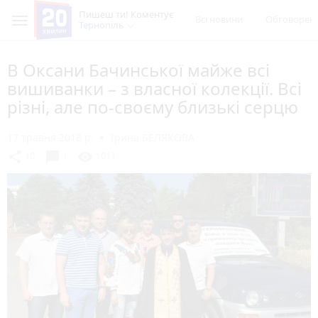
Пишеш ти! Коментує
Всі новини
Обговорен
Тернопіль
В Оксани Бачинської майже всі
вишиванки – з власної колекції. Всі
різні, але по-своєму близькі серцю
17 травня 2018 р.
Ірина БЕЛЯКОВА
chat_bubble
share
visibility
10
1
1011