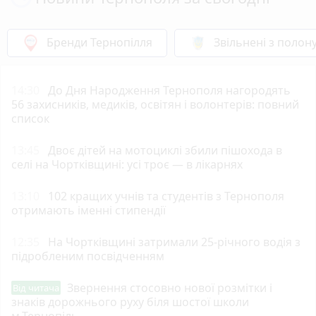
Бренди Тернопілля
Звільнені з полон
14:30
До Дня Народження Тернополя нагородять
56 захисників, медиків, освітян і волонтерів: повний
список
13:45
Двоє дітей на мотоциклі збили пішохода в
селі на Чортківщині: усі троє — в лікарнях
13:10
102 кращих учнів та студентів з Тернополя
отримають іменні стипендії
12:35
На Чортківщині затримали 25-річного водія з
підробленим посвідченням
Звернення стосовно нової розмітки і
Від читача
знаків дорожнього руху біля шостої школи