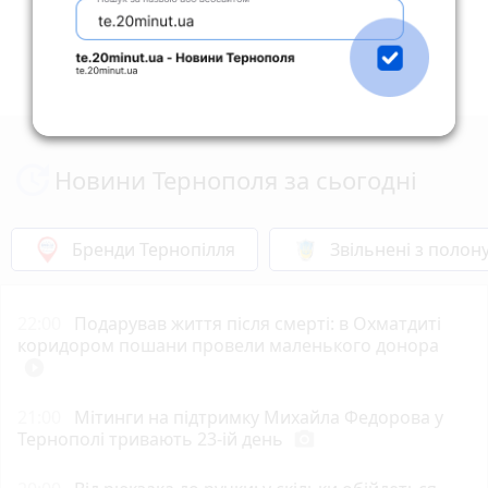
покажу довідки всіх своїх хвороб, у мене по яким
не беруть навіть у військовий час багато, але з 18
травня 2024 по новому закону побачимо що буде
далі, бо всім чоловікам треба з'явитися до
воєнкомату (18-60 р.н.). Пробачте мені за моє
прохання, але виходу іншого на жаль зараз в
мене просто немає. Благаю Вас допоможіть!!! Буду
вдячний будь-якій допомозі від Вас, хоч гривні!!!
Новини Тернополя за сьогодні
Нехай кожен з Вас вирішує сам чим мені
допомогти. Тільки є одне велике прохання для
деяких людей, прошу якщо Ви не в змозі
Бренди Тернопілля
Звільнені з полон
допомогти або просто не бажаєте, то будь ласка
пройдіть повз моє повідомлення, непотрібно
писати усяку маячню про мене або
22:00
Подарував життя після смерті: в Охматдиті
звинувачувати мене що я шахрай і т.п. Поперше
коридором пошани провели маленького донора
переконайтеся в цьому!!! Я лише прошу допомогу
play_circle_filled
на їжу собі та моїм котам а не на якісь там
"забубони". Усі докази тим хто допоможе я звісно
21:00
Мітинги на підтримку Михайла Федорова у
покажу тільки в приватнiй розмовi !!! Я сирота,
Тернополі тривають 23-ій день
photo_camera
живу зовсім один з двома кішками!!! Велике
спасибі за розуміння !!! Це номер банку для тих