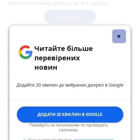
небезпечно знаходитися , ви ж я надіюсь
дивитеся новини. Роботу там знайти дуже
складно, житло орендувати менi не по кишені. Та
Читати далі
й уїхав оскільки у Харкові в мене більше нікого
немає, ні сім'ї, ні родини, нi дiтей. Жінка вмерла у
reply
share
remove
add
0
×
грудні 2020 році від Covid-19. Тому благаю Вас
люди добрi будь ласка допоможіть хоч якою
Читайте більше
небудь копійкою. Реально зараз мені нема за що
Татьяна Антонюк
перевірених
купити звичайної їжі та засобів гігієни.Також зі
4 вересня 2024 р.
мною мої два кота, їм теж щось треба купити
новин
поїсти. ВПО щомісячну виплату тепер я вже не
🫶
отримаю, бо з першого березня 2024 її
reply
share
remove
add
0
Додайте 20 хвилин до вибраних джерел в Google
відмінили!!!!! Тільки для інвалідів першої та другої
групи, пенсіонерів та у кого є діти до 14 років
залишили виплати. Роботи де я зараз знаходжусь
Edinson Cavani
- немає. Її немає навіть у сусідніх містах областi. В
4 вересня 2024 р.
ЗСУ мені не можна тому що я знятий з обліку ще з
ДОДАТИ 20 ХВИЛИН В GOOGLE
2015 року за станом здоров'я (Є довідки 2024 Нові!
Ой дурне. Третій раз не пощастить. Привезуть
Показати зможу в приватній розмові!) Усе покажу
reply
share
remove
add
0
усім,щоб не казали що я шахрай. Якщо треба я