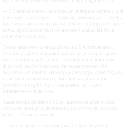
мету як спільної, так і особистої відповідальності.
— Виїхали ми якось на позицію, відпрацьовували цілі
і почався артобстріл, — пригадує командир. — Треба
було ховатися, всі полягали, а Біллі на ходу, в останню
мить, зробив постріл і ми влучили в ціль! Це була
наче сцена фільму.
Також вразило командира те, що Біллі після двох
поранень доволі швидко повертався в стрій. Друге
було значно серйозніше, потребувало віднови як
фізичної, так і моральної, та на запитання «Чи
зможеш?», відповів: «Не можу, але піду». Саме тоді, як
пояснив нам командир, виставляли додаткові
гармати і потрібні були навідники, а у нього
наведення — відмінне.
Завдяки професійності Біллі вдалося відбити сотні
штурмів, знищено десятки ворожих танків, гармат,
масу особового складу.
— Наша гармата використана по другому колу