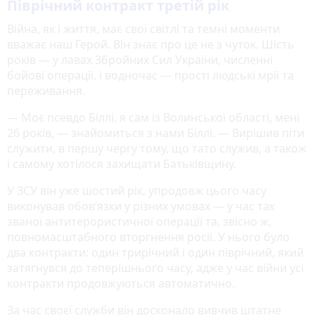
Піврічний контракт третій рік
Війна, як і життя, має свої світлі та темні моменти
вважає наш Герой. Він знає про це не з чуток. Шість
років — у лавах Збройних Сил України, численні
бойові операції, і водночас — прості людські мрії та
переживання.
— Моє псевдо Біллі, я сам із Волинської області, мені
26 років, — знайомиться з нами Біллі. — Вирішив піти
служити, в першу чергу тому, що тато служив, а також
і самому хотілося захищати Батьківщину.
У ЗСУ він уже шостий рік, упродовж цього часу
виконував обов’язки у різних умовах — у час так
званої антитерористичної операції та, звісно ж,
повномасштабного вторгнення росії. У нього було
два контракти: один трирічний і один піврічний, який
затягнувся до теперішнього часу, адже у час війни усі
контракти продовжуються автоматично.
За час своєї служби він досконало вивчив штатне