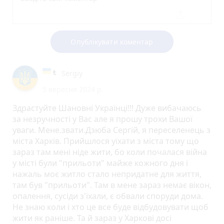
Опублікувати коментар
Sergiy
5 вересня 2024 р.
Здрастуйте Шановні Українці!!! Дуже вибачаюсь
за незручності у Вас але я прошу трохи Вашої
уваги. Мене.звати.Дзюба Сергій, я переселенець з
міста Харків. Прийшлося уїхати з міста тому що
зараз там мені ніде жити, бо коли почалася війна
у місті були "прильоти" майже кожного дня і
нажаль моє житло стало непридатне для життя,
там був "прильоти". Там в мене зараз немає вікон,
опалення, сусіди з'їхали, є обвали споруди дома.
Не знаю коли і хто це все буде відбудовувати щоб
жити як раніше. Та й зараз у Харкові досі