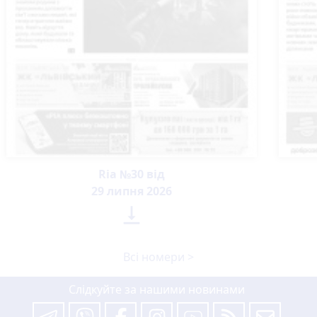
Ria №30 від
29 липня 2026

Всі номери >
Слідкуйте за нашими новинами