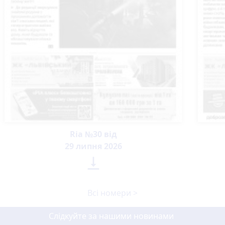
Ria №30 від
29 липня 2026

Всі номери >
Слідкуйте за нашими новинами