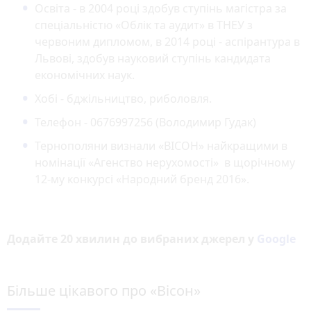
Освіта - в 2004 році здобув ступінь магістра за
спеціальністю «Облік та аудит» в ТНЕУ з
червоним дипломом, в 2014 році - аспірантура в
Львові, здобув науковий ступінь кандидата
економічних наук.
Хобі - бджільництво, риболовля.
Телефон - 0676997256 (Володимир Гудак)
Тернополяни визнали «ВІСОН» найкращими в
номінації «Агенство нерухомості» в щорічному
12-му конкурсі «Народний бренд 2016».
Додайте 20 хвилин до вибраних джерел у
Google
Більше цікавого про «Вісон»