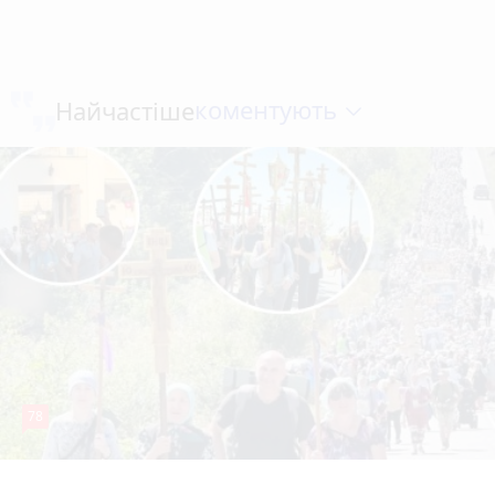
коментують
Найчастіше
78