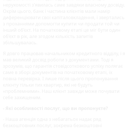
нерухомості з’явилась саме завдяки власному досвіду.
Окрім цього, банк і частина клієнтів мали намір
диференціювати свої капіталовкладення, і звертались
з проханнями допомогти купити чи продати той чи
інший об’єкт. На початковому етапі це міг бути один
об’єкт в рік, але згодом кількість запитів
збільшувалась.
Я довго працював начальником кредитного відділу, і я
мав великий досвід роботи з документами. Тоді я
зрозумів, що гарантія стовідсоткового успіху полягає
саме в зборі документів на початковому етапі, їх
повна перевірка. І лише після цього пропонування
клієнту тільки тих квартир, які не будуть
«проблемними». Наш клієнт завжди може почувати
себе захищеним.
- Які особливості послуг, що ви пропонуєте?
- Наша агенція одна з небагатьох надає ряд
безкоштовних послуг, зокрема безкоштовні