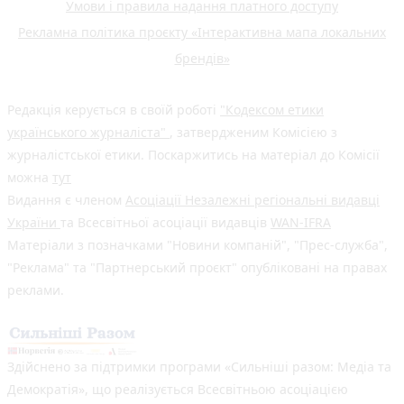
Умови і правила надання платного доступу
Рекламна політика проєкту «Інтерактивна мапа локальних
брендів»
Редакція керується в своїй роботі
"Кодексом етики
українського журналіста"
, затвердженим Комісією з
журналістської етики. Поскаржитись на матеріал до Комісії
можна
тут
Видання є членом
Асоціації Незалежні регіональні видавці
України
та Всесвітньої асоціації видавців
WAN-IFRA
Матеріали з позначками "Новини компаній", "Прес-служба",
"Реклама" та "Партнерський проєкт" опубліковані на правах
реклами.
Здійснено за підтримки програми «Сильніші разом: Медіа та
Демократія», що реалізується Всесвітньою асоціацією