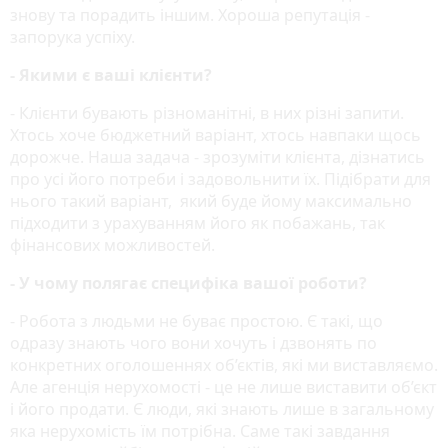
знову та порадить іншим. Хороша репутація -
запорука успіху.
- Якими є ваші клієнти?
- Клієнти бувають різноманітні, в них різні запити.
Хтось хоче бюджетний варіант, хтось навпаки щось
дорожче. Наша задача - зрозуміти клієнта, дізнатись
про усі його потреби і задовольнити їх. Підібрати для
нього такий варіант, який буде йому максимально
підходити з урахуванням його як побажань, так
фінансових можливостей.
- У чому полягає специфіка вашої роботи?
- Робота з людьми не буває простою. Є такі, що
одразу знають чого вони хочуть і дзвонять по
конкретних оголошеннях об’єктів, які ми виставляємо.
Але агенція нерухомості - це не лише виставити об’єкт
і його продати. Є люди, які знають лише в загальному
яка нерухомість їм потрібна. Саме такі завдання