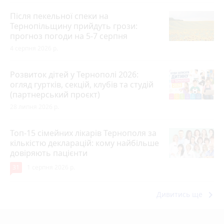
Після пекельної спеки на
Тернопільщину прийдуть грози:
прогноз погоди на 5-7 серпня
4 серпня 2026 р.
Розвиток дітей у Тернополі 2026:
огляд гуртків, секцій, клубів та студій
(партнерський проєкт)
28 липня 2026 р.
Топ-15 сімейних лікарів Тернополя за
кількістю декларацій: кому найбільше
довіряють пацієнти
31
1 серпня 2026 р.
keyboard_arrow_right
Дивитись ще