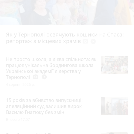
Як у Тернополі освячують кошики на Спаса:
репортаж з місцевих храмів
photo_camera
play_circle_filled
Не просто школа, а дієва спільнота: як
працює унікальна бордингова школа
Української академії лідерства у
Тернополі
photo_camera
play_circle_filled
4 серпня 2026 р.
15 років за вбивство випускниці:
апеляційний суд залишив вирок
Василю Гнатюку без змін
Вчора о 17:07