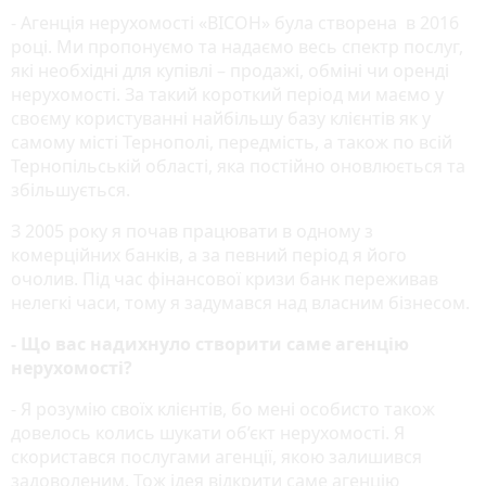
- Агенція нерухомості «ВІСОН» була створена в 2016
році. Ми пропонуємо та надаємо весь спектр послуг,
які необхідні для купівлі – продажі, обміні чи оренді
нерухомості. За такий короткий період ми маємо у
своєму користуванні найбільшу базу клієнтів як у
самому місті Тернополі, передмість, а також по всій
Тернопільській області, яка постійно оновлюється та
збільшується.
З 2005 року я почав працювати в одному з
комерційних банків, а за певний період я його
очолив. Під час фінансової кризи банк переживав
нелегкі часи, тому я задумався над власним бізнесом.
- Що вас надихнуло створити саме агенцію
нерухомості?
- Я розумію своїх клієнтів, бо мені особисто також
довелось колись шукати об’єкт нерухомості. Я
скористався послугами агенції, якою залишився
задоволеним. Тож ідея відкрити саме агенцію