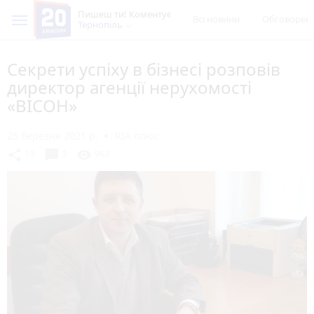
Пишеш ти! Коментує
Всі новини
Обговорен
Тернопіль
Секрети успіху в бізнесі розповів
директор агенції нерухомості
«ВІСОН»
25 березня 2021 р.
RIA плюс
chat_bubble
share
visibility
19
3
963