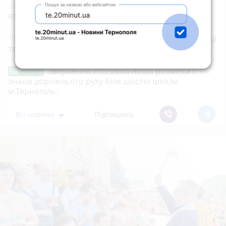
20:00
Обрали єпископа-помічника Бучацької
єпархії УГКЦ
19:00
35-річну тернополянку підозрюють у крадіжці
телефона в неповнолітнього
Звернення стосовно нової розмітки і
Від читача
знаків дорожнього руху біля шостої школи
м.Тернопіль.
Всі новини
Підпишись