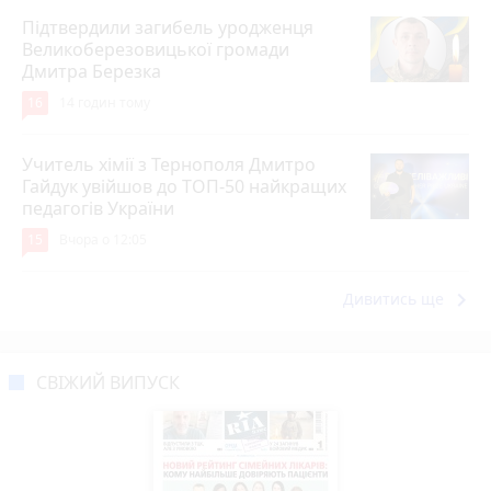
Підтвердили загибель уродженця
Великоберезовицької громади
Дмитра Березка
16
14 годин тому
Учитель хімії з Тернополя Дмитро
Гайдук увійшов до ТОП-50 найкращих
педагогів України
15
Вчора о 12:05
keyboard_arrow_right
Дивитись ще
СВІЖИЙ ВИПУСК