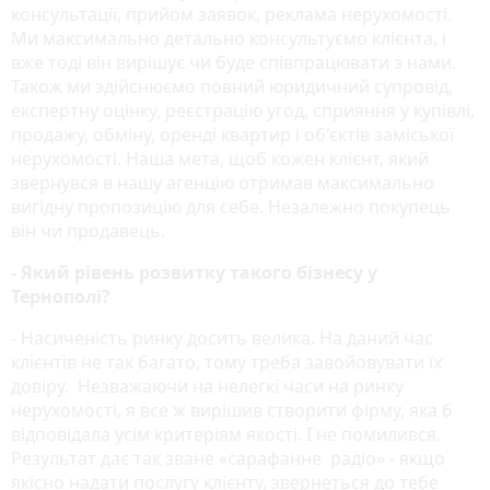
консультації, прийом заявок, реклама нерухомості.
Ми максимально детально консультуємо клієнта, і
вже тоді він вирішує чи буде співпрацювати з нами.
Також ми здійснюємо повний юридичний супровід,
експертну оцінку, реєстрацію угод, сприяння у купівлі,
продажу, обміну, оренді квартир і об'єктів заміської
нерухомості. Наша мета, щоб кожен клієнт, який
звернувся в нашу агенцію отримав максимально
вигідну пропозицію для себе. Незалежно покупець
він чи продавець.
- Який рівень розвитку такого бізнесу у
Тернополі?
- Насиченість ринку досить велика. На даний час
клієнтів не так багато, тому треба завойовувати їх
довіру. Незважаючи на нелегкі часи на ринку
нерухомості, я все ж вирішив створити фірму, яка б
відповідала усім критеріям якості. І не помилився.
Результат дає так зване «сарафанне радіо» - якщо
якісно надати послугу клієнту, звернеться до тебе