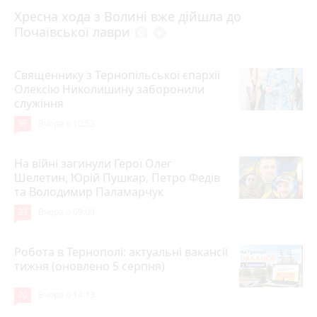
4 серпня 2026 р.
Хресна хода з Волині вже дійшла до
Почаївської лаври
photo_camera
play_circle_filled
Священнику з Тернопільської єпархії
Олексію Николишину заборонили
служіння
36
Вчора о 10:53
На війні загинули Герої Олег
Шелетин, Юрій Пушкар, Петро Федів
та Володимир Паламарчук
23
Вчора о 09:00
Робота в Тернополі: актуальні вакансії
тижня (оновлено 5 серпня)
20
Вчора о 14:13