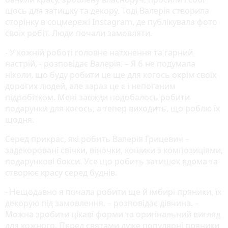
щось для затишку та декору. Тоді Валерія створила
сторінку в соцмережі Instagram, де публікувала фото
своїх робіт. Люди почали замовляти.
- У кожній роботі головне натхнення та гарний
настрій, - розповідає Валерія. – Я б не подумала
ніколи, що буду робити це ще для когось окрім своїх
дорогих людей, але зараз це є і непоганим
підробітком. Мені завжди подобалось робити
подарунки для когось, а тепер виходить, що роблю їх
щодня.
Серед прикрас, які робить Валерія Грицевич –
задекоровані свічки, віночки, кошики з композиціями,
подарункові бокси. Усе що робить затишок вдома та
створює красу серед буднів.
- Нещодавно я почала робити ще й імбирі пряники, їх
декорую під замовлення. – розповідає дівчина. –
Можна зробити цікаві форми та оригінальний вигляд
для кожного. Перед святами дуже популярні пряники