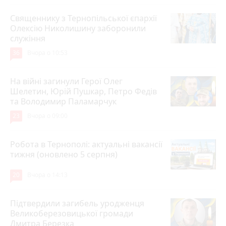
Священнику з Тернопільської єпархії
Олексію Николишину заборонили
служіння
36
Вчора о 10:53
На війні загинули Герої Олег
Шелетин, Юрій Пушкар, Петро Федів
та Володимир Паламарчук
23
Вчора о 09:00
Робота в Тернополі: актуальні вакансії
тижня (оновлено 5 серпня)
20
Вчора о 14:13
Підтвердили загибель уродженця
Великоберезовицької громади
Дмитра Березка