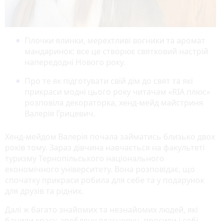
Гілочки ялинки, мерехтливі вогники та аромат
мандаринок: все це створює святковий настрій
напередодні Нового року.
Про те як підготувати свій дім до свят та які
прикраси модні цього року читачам «RIA плюс»
розповіла декораторка, хенд-мейд майстриня
Валерія Грицевич.
Хенд-мейдом Валерія почала займатись близько двох
років тому. Зараз дівчина навчається на факультеті
туризму Тернопільського національного
економічного університету. Вона розповідає, що
спочатку прикраси робила для себе та у подарунок
для друзів та рідних.
Далі ж багато знайомих та незнайомих людей, які
бачили красу, зроблену власноруч, просили і собі