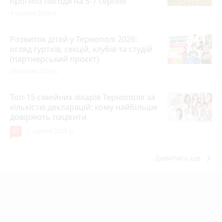
прогноз погоди на 5-7 серпня
4 серпня 2026 р.
Розвиток дітей у Тернополі 2026:
огляд гуртків, секцій, клубів та студій
(партнерський проєкт)
28 липня 2026 р.
Топ-15 сімейних лікарів Тернополя за
кількістю декларацій: кому найбільше
довіряють пацієнти
31
1 серпня 2026 р.
keyboard_arrow_right
Дивитись ще