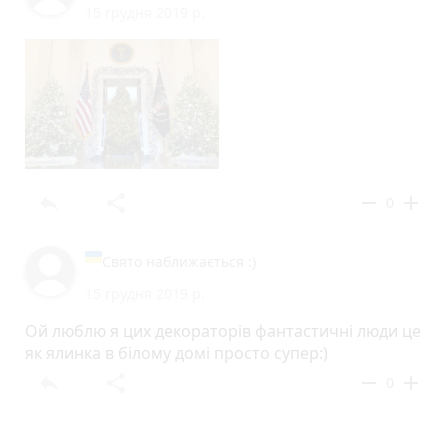
15 грудня 2019 р.
reply
share
remove
add
0
Свято наближається :)
15 грудня 2019 р.
Ой люблю я цих декораторів фантастичні люди це
як ялинка в білому домі просто супер:)
reply
share
remove
add
0