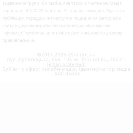
видавничої групи RIA Media, яка також є частиною Медіа
корпорації RIA © 20minut.ua. Усі права захищені. Будь-яка
публiкацiя, передрук чи наступне поширення матеріалів
сайту у друкованих або електронних засобах масової
інформації можлива винятково у разі письмового дозволу
правовласника.
©2017-2025 20minut.ua
вул. Дубовецька, буд. 1-б, м. Тернопіль, 46001;
[email protected]
Cуб'єкт у сфері онлайн-медіа; ідентифікатор медіа
- R40-05634.