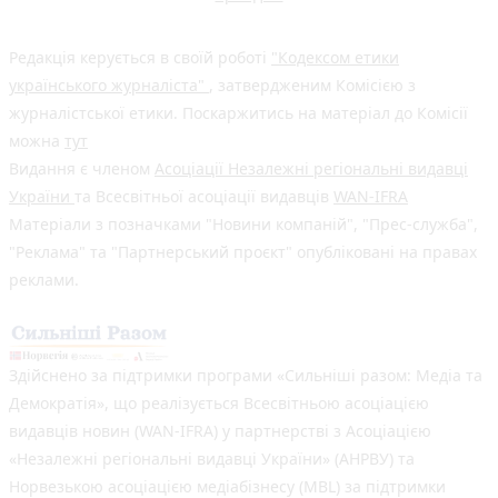
Редакція керується в своїй роботі
"Кодексом етики
українського журналіста"
, затвердженим Комісією з
журналістської етики. Поскаржитись на матеріал до Комісії
можна
тут
Видання є членом
Асоціації Незалежні регіональні видавці
України
та Всесвітньої асоціації видавців
WAN-IFRA
Матеріали з позначками "Новини компаній", "Прес-служба",
"Реклама" та "Партнерський проєкт" опубліковані на правах
реклами.
Здійснено за підтримки програми «Сильніші разом: Медіа та
Демократія», що реалізується Всесвітньою асоціацією
видавців новин (WAN-IFRA) у партнерстві з Асоціацією
«Незалежні регіональні видавці України» (АНРВУ) та
Норвезькою асоціацією медіабізнесу (MBL) за підтримки