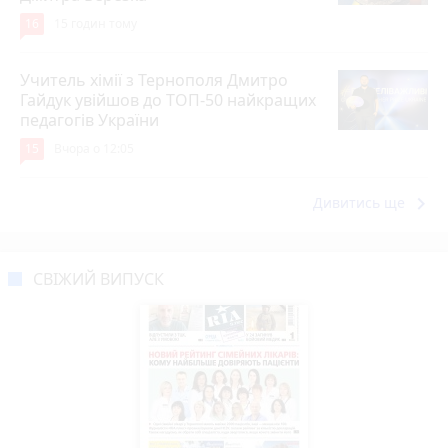
16
15 годин тому
Учитель хімії з Тернополя Дмитро
Гайдук увійшов до ТОП-50 найкращих
педагогів України
15
Вчора о 12:05
keyboard_arrow_right
Дивитись ще
СВІЖИЙ ВИПУСК