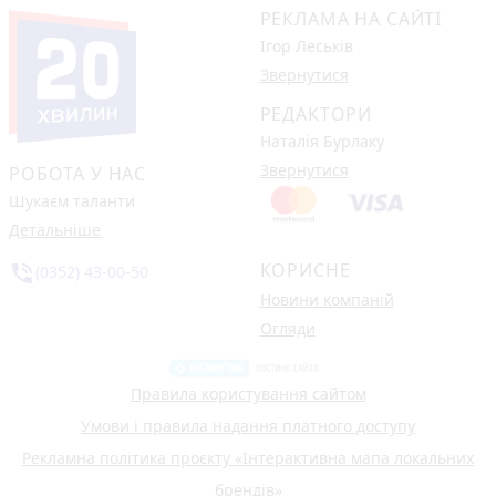
РЕКЛАМА НА САЙТІ
Ігор Леськів
Звернутися
РЕДАКТОРИ
Наталія Бурлаку
Звернутися
РОБОТА У НАС
Шукаєм таланти
Детальніше
КОРИСНЕ
phone_in_talk
(0352) 43-00-50
Новини компаній
Огляди
Правила користування сайтом
Умови і правила надання платного доступу
Рекламна політика проєкту «Інтерактивна мапа локальних
брендів»