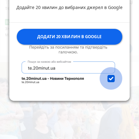
19:00
35-річну тернополянку підозрюють у крадіжці
Додайте 20 хвилин до вибраних джерел в Google
телефона в неповнолітнього
Звернення стосовно нової розмітки і
Від читача
знаків дорожнього руху біля шостої школи
м.Тернопіль.
ДОДАТИ 20 ХВИЛИН В GOOGLE
Всі новини
Підпишись