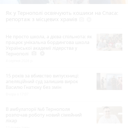
Як у Тернополі освячують кошики на Спаса:
репортаж з місцевих храмів
photo_camera
play_circle_filled
Не просто школа, а дієва спільнота: як
працює унікальна бордингова школа
Української академії лідерства у
Тернополі
photo_camera
play_circle_filled
4 серпня 2026 р.
15 років за вбивство випускниці:
апеляційний суд залишив вирок
Василю Гнатюку без змін
Вчора о 17:07
В амбулаторії №6 Тернополя
розпочав роботу новий сімейний
лікар
12 годин тому