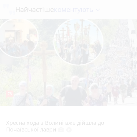
коментують
Найчастіше
78
4 серпня 2026 р.
Хресна хода з Волині вже дійшла до
Почаївської лаври
photo_camera
play_circle_filled