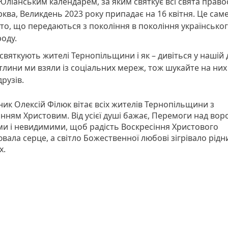
Юліанським календарем, за яким святкує всі свята прав
ква, Великдень 2023 року припадає на 16 квітня. Це саме
то, що передаються з покоління в покоління українсько
оду.
святкують жителі Тернопільщини і як – дивіться у нашій 
тлини ми взяли із соціальних мереж, тож шукайте на них
друзів.
ик Олексій Філюк вітає всіх жителів Тернопільщини з
інням Христовим. Від усієї душі бажає, Перемоги над во
и і невидимими, щоб радість Воскресіння Христового
ала серце, а світло Божественної любові зігрівало рідни
х.