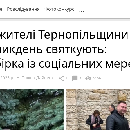
...
я
Розслідування
Фотоконкурс
 жителі Тернопільщини
икдень святкують:
ірка із соціальних ме
 2023 р.
Поліна Дайнега
chat_bubble
share
visibility
1
3
5864