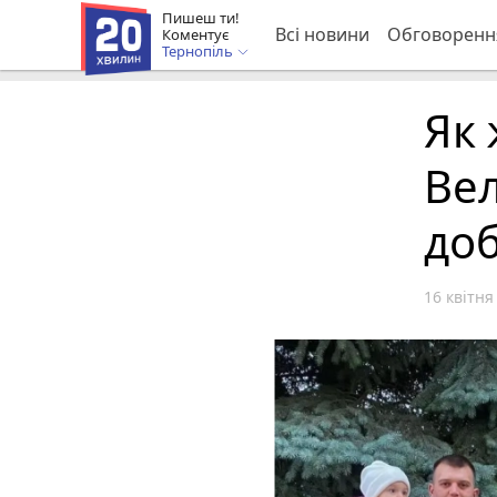
Пишеш ти!
Всі новини
Обговоренн
Коментує
Тернопіль
Як
Вел
доб
16 квітня