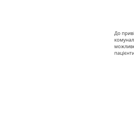
До приві
комуналь
можливе
пацієнт