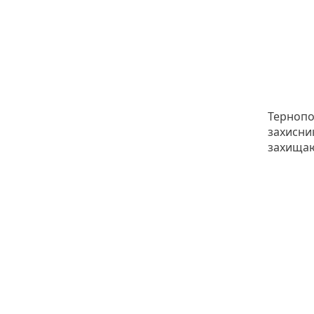
Тернопо
захисник
захищаю