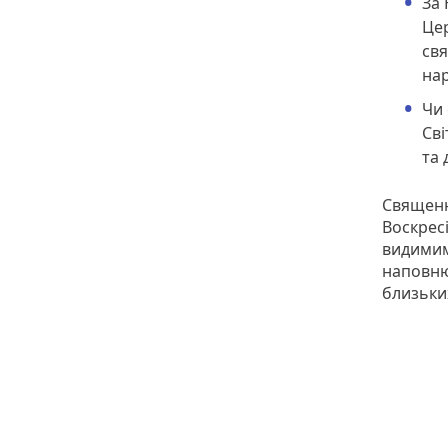
За 
Цер
свя
нар
Чи 
Сві
та 
Священн
Воскрес
видимим
наповнюв
близьки