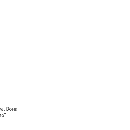
ка. Вона
тої