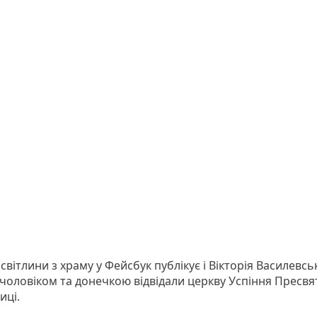
світлини з храму у Фейсбук публікує і Вікторія Василевсь
 чоловіком та донечкою відвідали церкву Успіння Пресвя
иці.