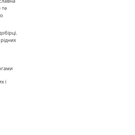
ославна
 те
го
добірці.
 рідних
рогами
х і