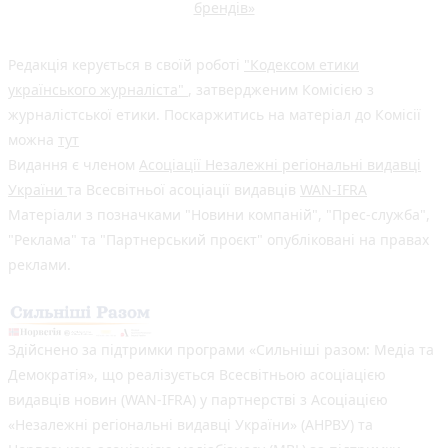
брендів»
Редакція керується в своїй роботі
"Кодексом етики
українського журналіста"
, затвердженим Комісією з
журналістської етики. Поскаржитись на матеріал до Комісії
можна
тут
Видання є членом
Асоціації Незалежні регіональні видавці
України
та Всесвітньої асоціації видавців
WAN-IFRA
Матеріали з позначками "Новини компаній", "Прес-служба",
"Реклама" та "Партнерський проєкт" опубліковані на правах
реклами.
Здійснено за підтримки програми «Сильніші разом: Медіа та
Демократія», що реалізується Всесвітньою асоціацією
видавців новин (WAN-IFRA) у партнерстві з Асоціацією
«Незалежні регіональні видавці України» (АНРВУ) та