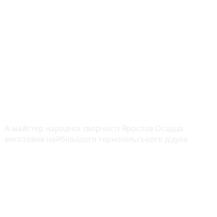
А майстер народної творчості Ярослав Осадца
виготовив найбільшого тернопільського дідуха