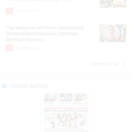
20
Вчора о 14:13
Підтвердили загибель уродженця
Великоберезовицької громади
Дмитра Березка
14
4 години тому
keyboard_arrow_right
Дивитись ще
СВІЖИЙ ВИПУСК