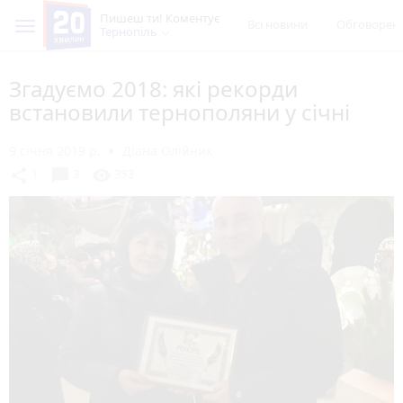
Пишеш ти! Коментує
Всі новини
Обговорен
Тернопіль
Згадуємо 2018: які рекорди
встановили тернополяни у січні
9 січня 2019 р.
Діана Олійник
chat_bubble
share
visibility
1
3
353