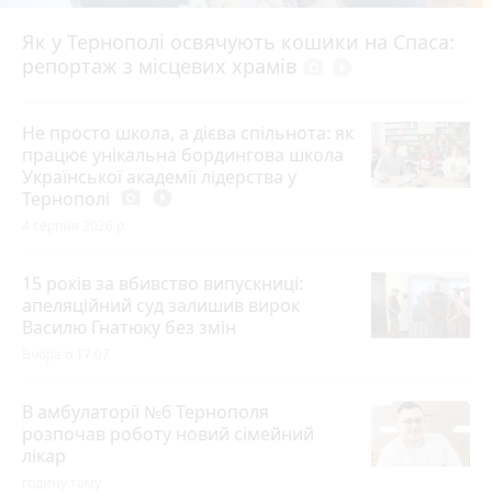
Як у Тернополі освячують кошики на Спаса:
репортаж з місцевих храмів
photo_camera
play_circle_filled
Не просто школа, а дієва спільнота: як
працює унікальна бордингова школа
Української академії лідерства у
Тернополі
photo_camera
play_circle_filled
4 серпня 2026 р.
15 років за вбивство випускниці:
апеляційний суд залишив вирок
Василю Гнатюку без змін
Вчора о 17:07
В амбулаторії №6 Тернополя
розпочав роботу новий сімейний
лікар
годину тому