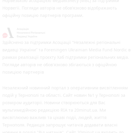
Норвезькою асоціацією медіабізнесу (MBL) за підтримки
Норвегії. Погляди авторів не обов’язково відображають
офіційну позицію партнерів програми.
Здійснено за підтримки Асоціації “Незалежні регіональні
видавці України” та Foreningen Ukrainian Media Fund Nordic в
рамках реалізації проєкту Хаб підтримки регіональних медіа.
Погляди авторів не обов'язково збігаються з офіційною
позицією партнерів
Незалежний новинний портал з оперативним висвітленням
подій у Тернополі та області. Сайт новин №1 у Тернополі за
розміром аудиторії. Новини створюються для Вас
мультимедійною редакцією RIA та 20minut.ua. Ми
висвітлюємо важливі та цікаві події, людей, життя
Тернополя. Редакція запрошує читачів додавати власні
новини в розділ "Від читачів". Сайт 20minut.ua входить до