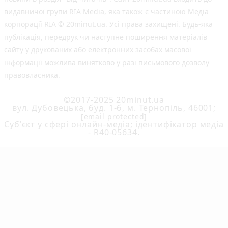
видавничої групи RIA Media, яка також є частиною Медіа
корпорації RIA © 20minut.ua. Усі права захищені. Будь-яка
публiкацiя, передрук чи наступне поширення матеріалів
сайту у друкованих або електронних засобах масової
інформації можлива винятково у разі письмового дозволу
правовласника.
©2017-2025 20minut.ua
вул. Дубовецька, буд. 1-б, м. Тернопіль, 46001;
[email protected]
Cуб'єкт у сфері онлайн-медіа; ідентифікатор медіа
- R40-05634.