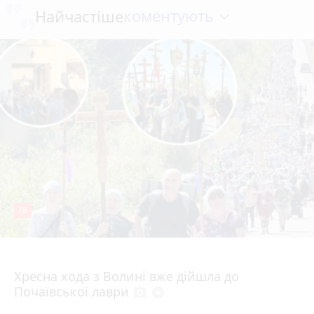
коментують
Найчастіше
78
4 серпня 2026 р.
Хресна хода з Волині вже дійшла до
Почаївської лаври
photo_camera
play_circle_filled