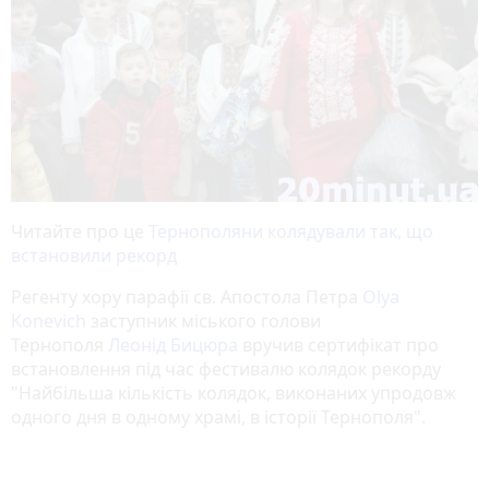
Читайте про це
Тернополяни колядували так, що
встановили рекорд
Регенту хору парафії св. Апостола Петра
Olya
Konevich
заступник міського голови
Тернополя
Леонід Бицюра
вручив сертифікат про
встановлення під час фестивалю колядок рекорду
"Найбільша кількість колядок, виконаних упродовж
одного дня в одному храмі, в історії Тернополя".