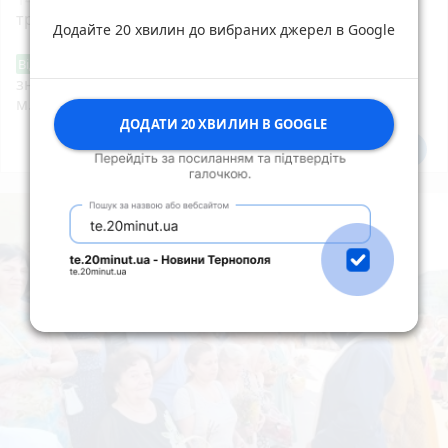
трьома авто поблизу Кам'янок
Додайте 20 хвилин до вибраних джерел в Google
Звернення стосовно нової розмітки і
Від читача
знаків дорожнього руху біля шостої школи
м.Тернопіль.
ДОДАТИ 20 ХВИЛИН В GOOGLE
Всі новини
Підпишись