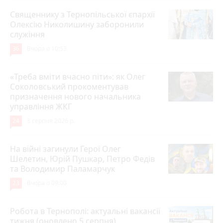
Священнику з Тернопільської єпархії
Олексію Николишину заборонили
служіння
36
Вчора о 10:53
«Треба вміти вчасно піти»: як Олег
Соколовський прокоментував
призначення нового начальника
управління ЖКГ
24
3 серпня 2026 р.
На війні загинули Герої Олег
Шелетин, Юрій Пушкар, Петро Федів
та Володимир Паламарчук
23
Вчора о 09:00
Робота в Тернополі: актуальні вакансії
тижня (оновлено 5 серпня)