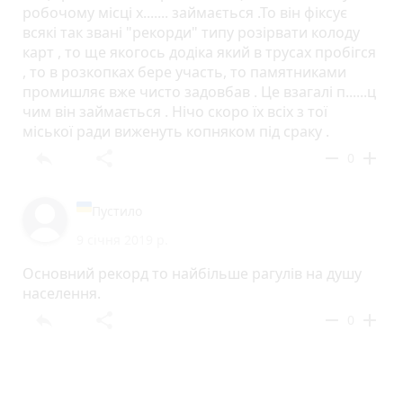
робочому місці х....... займається .То він фіксує
всякі так звані "рекорди" типу розірвати колоду
карт , то ще якогось додіка який в трусах пробігся
, то в розкопках бере участь, то памятниками
промишляє вже чисто задовбав . Це взагалі п......ц
чим він займається . Нічо скоро їх всіх з тої
міської ради виженуть копняком під сраку .
reply
share
remove
add
0
Пустило
9 січня 2019 р.
Основний рекорд то найбільше рагулів на душу
населення.
reply
share
remove
add
0