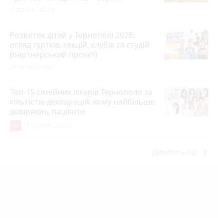
4 серпня 2026 р.
Розвиток дітей у Тернополі 2026:
огляд гуртків, секцій, клубів та студій
(партнерський проєкт)
28 липня 2026 р.
Топ-15 сімейних лікарів Тернополя за
кількістю декларацій: кому найбільше
довіряють пацієнти
30
1 серпня 2026 р.
keyboard_arrow_right
Дивитись ще