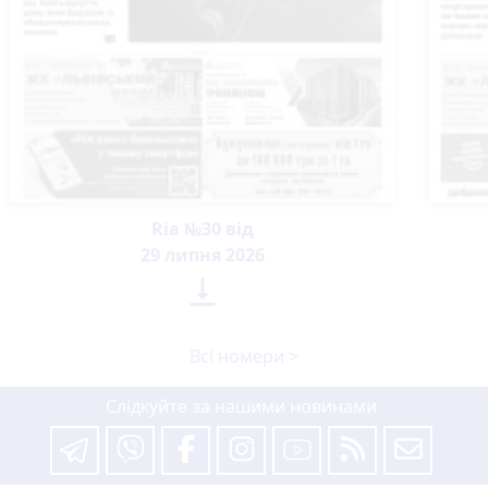
Ria №30 від
29 липня 2026

Всі номери >
Слідкуйте за нашими новинами