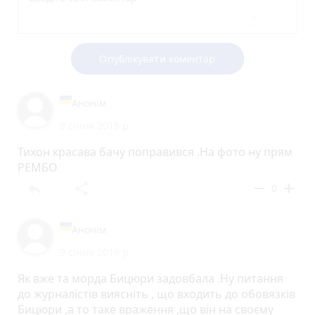
Опублікувати коментар
Анонім
9 січня 2019 р.
Тихон красава бачу поправився .На фото ну прям
РЕМБО
reply
share
remove
add
0
Анонім
9 січня 2019 р.
Як вже та морда Бицюри задовбала .Ну питання
до журналістів виясніть , що входить до обовязків
Бицюри ,а то таке враження ,що він на своєму