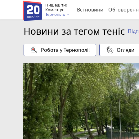
Пишеш ти!
Всі новини
Обговоренн
Коментує
Тернопіль
Новини за тегом теніс
Під
Робота у Тернополі!
Огляди