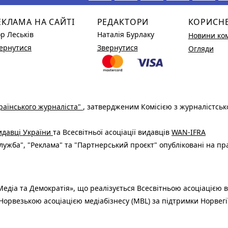
ЕКЛАМА НА САЙТІ
РЕДАКТОРИ
КОРИСН
ор Леськів
Наталія Бурлаку
Новини ко
ернутися
Звернутися
Огляди
раїнського журналіста"
, затвердженим Комісією з журналістськ
видавці України
та Всесвітньої асоціації видавців
WAN-IFRA
ужба", "Реклама" та "Партнерський проєкт" опубліковані на пр
едіа та Демократія», що реалізується Всесвітньою асоціацією в
Норвезькою асоціацією медіабізнесу (MBL) за підтримки Норвегі