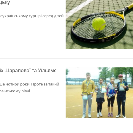
уцьку
еукраїнському турнірі серед дітей
іх Шарапової та Уїльямс
ише чотири роки. Проте за такий
аїнському рівні.