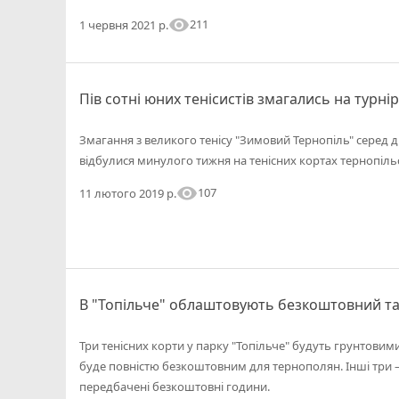
visibility
211
1 червня 2021 р.
Пів сотні юних тенісистів змагались на турні
Змагання з великого тенісу "Зимовий Тернопіль" серед ді
відбулися минулого тижня на тенісних кортах тернопіль
visibility
107
11 лютого 2019 р.
В "Топільче" облаштовують безкоштовний та 
Три тенісних корти у парку "Топільче" будуть грунтовими
буде повністю безкоштовним для тернополян. Інші три –
передбачені безкоштовні години.