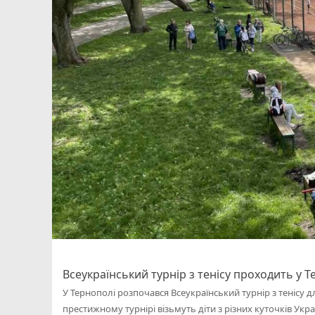
Всеукраїнський турнір з тенісу проходить у
У Тернополі розпочався Всеукраїнський турнір з тенісу д
престижному турнірі візьмуть діти з різних куточків Укра