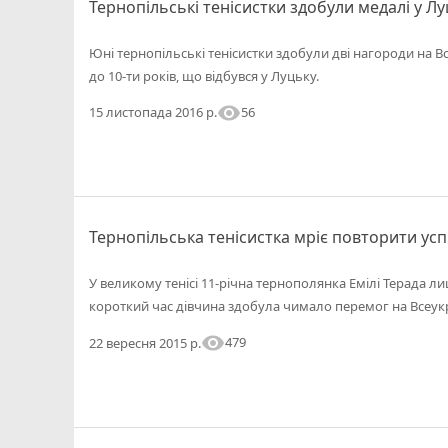
Тернопільські тенісистки здобули медалі у Л
Юні тернопільські тенісистки здобули дві нагороди на Вс
до 10-ти років, що відбувся у Луцьку.
visibility
56
15 листопада 2016 р.
Тернопільська тенісистка мріє повторити усп
У великому тенісі 11-річна тернополянка Емілі Терада л
короткий час дівчина здобула чимало перемог на Всеукр
visibility
479
22 вересня 2015 р.