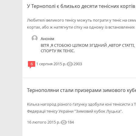
У Тернополі є близько десяти тенісних кортів
Любителі великого тенісу можуть пограти у теніс на сем
кортах, або ж натягнути сітку на одному із встановлених
Анонім
ВІТЯ ,Я СТОБОЮ ЦІЛКОМ ЗГІДНИЙ ,АВТОР СТАТТІ
СПОРТУ ЯК ТЕНІС.
visibility
2903
6
1 серпня 2015 р.
Тернополяни стали призерами зимового кубка
Кілька нагород різного ґатунку здобули юні тенісисти з 
Федерації тенісу України "Зимовий кубок Луцька".
visibility
184
16 лютого 2015 р.