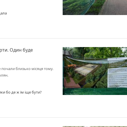
дала
рти. Один буде
е почали близько місяця тому.
олян.
ки бо де ж їм іще бути?