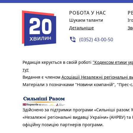
РОБОТА У НАС
Р
Шукаєм таланти
Іг
Детальніше
Зв
phone_in_talk
(0352) 43-00-50
Редакція керується в своїй роботі
"Кодексом етики ук
тут
Видання є членом
Асоціації Незалежні регіональні 
Матеріали з позначками "Новини компаній", "Прес-сл
Здійснено за підтримки програми «Сильніші разом: М
«Незалежні регіональні видавці України» (АНРВУ) та 
офіційну позицію партнерів програми.