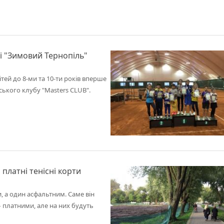
рі "Зимовий Тернопіль"
тей до 8-ми та 10-ти років вперше
ського клубу "Masters CLUB".
платні тенісні корти
, а один асфальтним. Саме він
 платними, але на них будуть