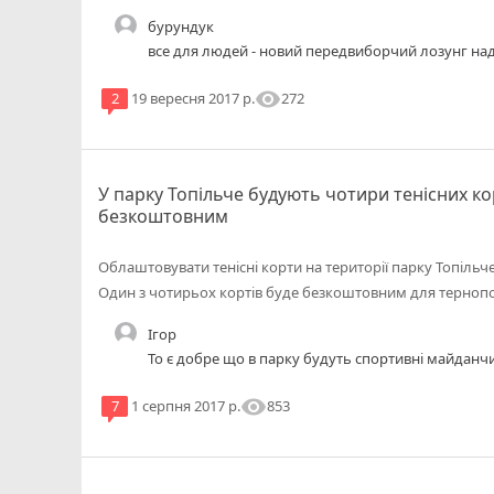
бурундук
все для людей - новий передвиборчий лозунг на
visibility
272
2
19 вересня 2017 р.
У парку Топільче будують чотири тенісних ко
безкоштовним
Облаштовувати тенісні корти на території парку Топільч
Один з чотирьох кортів буде безкоштовним для терноп
Ігор
То є добре що в парку будуть спортивні майданчи
visibility
853
7
1 серпня 2017 р.