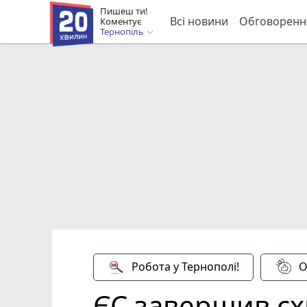
Пишеш ти!
Всі новини
Обговоренн
Коментує
Тернопіль
Робота у Тернополі!
О
ЄС завершив сх