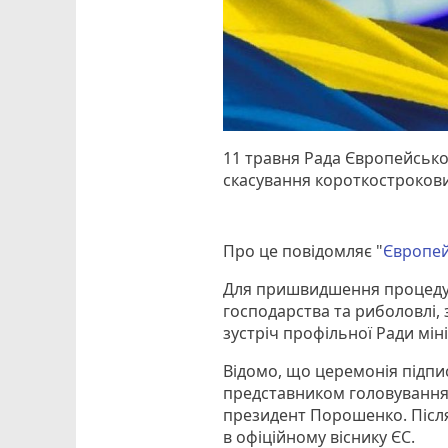
11 травня Рада Європейськ
скасування короткострокови
Про це повідомляє "
Європей
Для пришвидшення процедур
господарства та риболовлі, 
зустріч профільної Ради міні
Відомо, що церемонія підпи
представником головування у 
президент Порошенко. Після
в офіційному віснику ЄС.