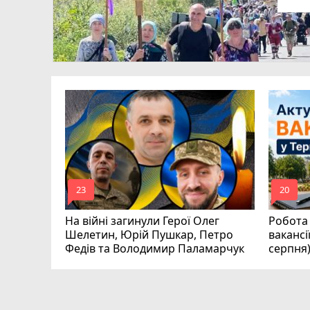
ля Дмитро
0
аїни
mode_comment
mode_comment
23
20
На війні загинули Герої Олег
Робота 
Шелетин, Юрій Пушкар, Петро
вакансі
Федів та Володимир Паламарчук
серпня