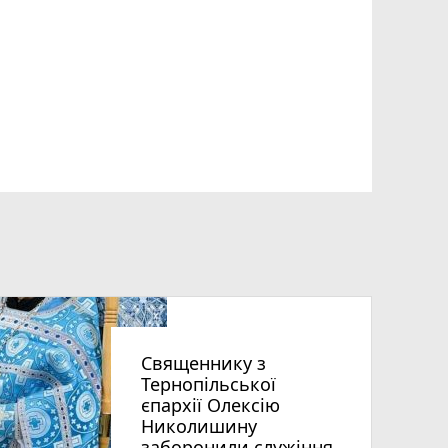
Священнику з
Тернопільської
єпархії Олексію
Николишину
заборонили служіння