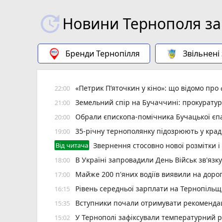
Новини Тернополя за
Бренди Тернопілля
Звільнені
«Петрик П’яточкин у кіно»: що відомо про
22:00
Земельний спір на Бучаччині: прокуратур
21:00
Обрали єпископа-помічника Бучацької єпа
20:00
35-річну тернополянку підозрюють у крад
19:00
Від читача
Звернення стосовно нової розмітки і
В Україні запровадили День Військ зв'язк
18:00
Майже 200 п'яних водіїв виявили на доро
17:00
Рівень середньої зарплати на Тернопільщ
16:15
Вступники почали отримувати рекомендаці
15:35
У Тернополі зафіксували температурний 
15:02