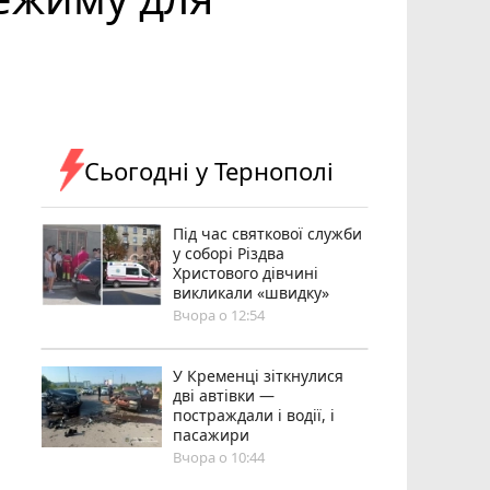
Сьогодні у Тернополі
Під час святкової служби
у соборі Різдва
Христового дівчині
викликали «швидку»
Вчора о 12:54
У Кременці зіткнулися
дві автівки —
постраждали і водії, і
пасажири
Вчора о 10:44