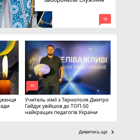
mode_comment
36
На війні 
Шелетин,
Федів та
mode_comment
mode_comment
15
23
дженця
Учитель хімії з Тернополя Дмитро
мади
Гайдук увійшов до ТОП-50
найкращих педагогів України
keyboard_arrow_right
Дивитись ще