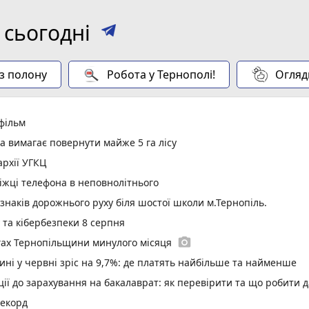
 сьогодні
 з полону
Робота у Тернополі!
Огляд
 фільм
а вимагає повернути майже 5 га лісу
рхії УГКЦ
іжці телефона в неповнолітнього
 знаків дорожнього руху біля шостої школи м.Тернопіль.
у та кібербезпеки 8 серпня
photo_camera
гах Тернопільщини минулого місяця
ині у червні зріс на 9,7%: де платять найбільше та найменше
ї до зарахування на бакалаврат: як перевірити та що робити д
рекорд