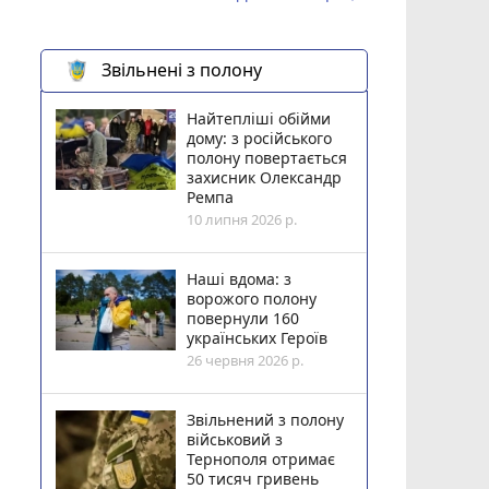
Звільнені з полону
Найтепліші обійми
дому: з російського
полону повертається
захисник Олександр
Ремпа
10 липня 2026 р.
Наші вдома: з
ворожого полону
повернули 160
українських Героїв
26 червня 2026 р.
Звільнений з полону
військовий з
Тернополя отримає
50 тисяч гривень