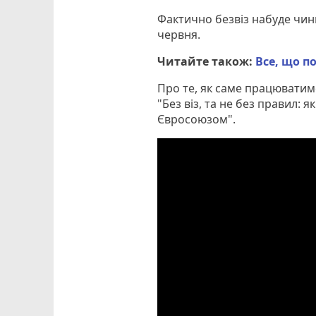
Фактично безвіз набуде чинно
червня.
Читайте також:
Все, що п
Про те, як саме працюватим
"Без віз, та не без правил:
Євросоюзом".