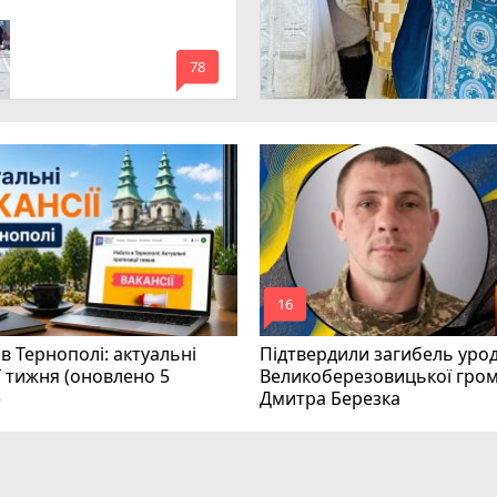
mode_comment
78
mode_comment
16
в Тернополі: актуальні
Підтвердили загибель уро
ї тижня (оновлено 5
Великоберезовицької гро
)
Дмитра Березка