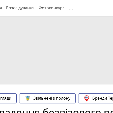
...
я
Розслідування
Фотоконкурс
гляди
Звільнені з полону
Бренди Те
валення безвізового р