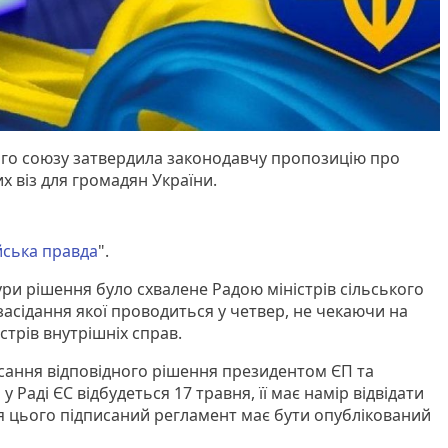
ого союзу затвердила законодавчу пропозицію про
х віз для громадян України.
ська правда
".
и рішення було схвалене Радою міністрів сільського
засідання якої проводиться у четвер, не чекаючи на
стрів внутрішніх справ.
сання відповідного рішення президентом ЄП та
Раді ЄС відбудеться 17 травня, її має намір відвідати
 цього підписаний регламент має бути опублікований