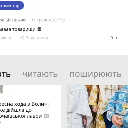
 коментар
ро Білецький
11 травня 2017 р.
аааа товарищи !!!!
овісти
Поділитися
0
share
remove
add
ють
читають
поширюють
ресна хода з Волині
же дійшла до
очаївської лаври
photo_camera
lled