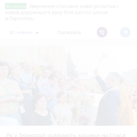
Звернення стосовно нової розмітки і
Від читача
знаків дорожнього руху біля шостої школи
м.Тернопіль.
Всі новини
Підпишись
Як у Тернополі освячують кошики на Спаса: