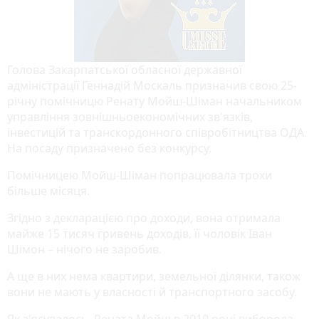
Голова Закарпатської обласної державної
адміністрації Геннадій Москаль призначив свою 25-
річну помічницю Ренату Мойш-Шіман начальником
управління зовнішньоекономічних зв'язків,
інвестицій та транскордонного співробітництва ОДА.
На посаду призначено без конкурсу.
Помічницею Мойш-Шіман попрацювала трохи
більше місяця.
Згідно з декларацією про доходи, вона отримала
майже 15 тисяч гривень доходів, її чоловік Іван
Шімон – нічого не заробив.
А ще в них нема квартири, земельної ділянки, також
вони не мають у власності й транспортного засобу.
Як з'ясувалось, Рената Мойш в 2010 році виборола