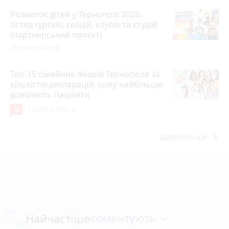
Розвиток дітей у Тернополі 2026:
огляд гуртків, секцій, клубів та студій
(партнерський проєкт)
28 липня 2026 р.
Топ-15 сімейних лікарів Тернополя за
кількістю декларацій: кому найбільше
довіряють пацієнти
30
1 серпня 2026 р.
keyboard_arrow_right
Дивитись ще
коментують
Найчастіше