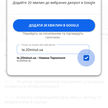
Додайте 20 хвилин до вибраних джерел в Google
Новини Тернополя за сьогодні
ДОДАТИ 20 ХВИЛИН В GOOGLE
Бренди Тернопілля
Звільнені з полон
21:00
Земельний спір на Бучаччині: прокуратура
вимагає повернути майже 5 га лісу
20:00
Обрали єпископа-помічника Бучацької
єпархії УГКЦ
19:00
35-річну тернополянку підозрюють у крадіжці
телефона в неповнолітнього
18:00
В Україні запровадили День Військ зв'язку та
кібербезпеки 8 серпня