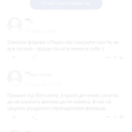
Опублікувати коментар
Ф
19 жовтня 2015 р.
Сексизм форева :) Перш ніж говорити про те, як
все погано - краще почати зміни із себе :)
reply
share
remove
add
0
просто так
17 жовтня 2015 р.
Працює під Москалем, в країні де немає законів,
де не карають винних це не новина. В нас не
цінують розумних і принципових фахівців.
reply
share
remove
add
0