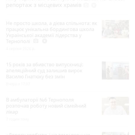
репортаж з місцевих храмів
photo_camera
play_circle_filled
Не просто школа, а дієва спільнота: як
працює унікальна бордингова школа
Української академії лідерства у
Тернополі
photo_camera
play_circle_filled
4 серпня 2026 р.
15 років за вбивство випускниці:
апеляційний суд залишив вирок
Василю Гнатюку без змін
Вчора о 17:07
В амбулаторії №6 Тернополя
розпочав роботу новий сімейний
лікар
7 годин тому
«Дорогу зробили, і на тому все»: чи