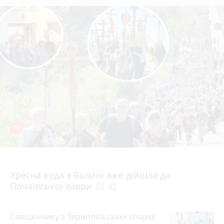
78
4 серпня 2026 р.
Хресна хода з Волині вже дійшла до
Почаївської лаври
photo_camera
play_circle_filled
Священнику з Тернопільської єпархії