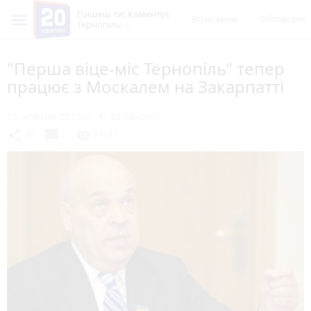
Пишеш ти! Коментує
Всі новини
Обговорен
Тернопіль
"Перша віце-міс Тернопіль" тепер
працює з Москалем на Закарпатті
16 жовтня 2015 р.
20 хвилин
chat_bubble
share
visibility
39
7
11111