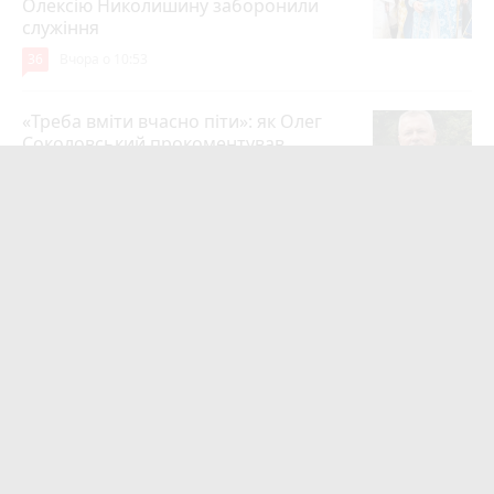
Олексію Николишину заборонили
служіння
36
Вчора о 10:53
«Треба вміти вчасно піти»: як Олег
Соколовський прокоментував
призначення нового начальника
управління ЖКГ
24
3 серпня 2026 р.
На війні загинули Герої Олег
Шелетин, Юрій Пушкар, Петро Федів
та Володимир Паламарчук
23
Вчора о 09:00
Робота в Тернополі: актуальні вакансії
тижня (оновлено 5 серпня)
20
Вчора о 14:13