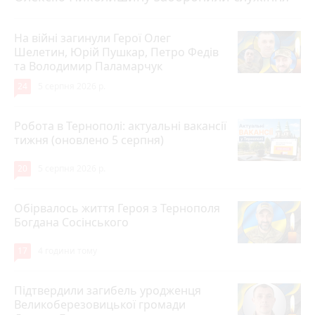
На війні загинули Герої Олег
Шелетин, Юрій Пушкар, Петро Федів
та Володимир Паламарчук
24
5 серпня 2026 р.
Робота в Тернополі: актуальні вакансії
тижня (оновлено 5 серпня)
20
5 серпня 2026 р.
Обірвалось життя Героя з Тернополя
Богдана Сосінського
17
4 години тому
Підтвердили загибель уродженця
Великоберезовицької громади