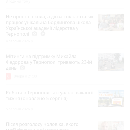
3 години тому
Не просто школа, а дієва спільнота: як
працює унікальна бордингова школа
Української академії лідерства у
Тернополі
photo_camera
play_circle_filled
4 серпня 2026 р.
Мітинги на підтримку Михайла
Федорова у Тернополі тривають 23-ій
день
photo_camera
6
Вчора о 21:00
Робота в Тернополі: актуальні вакансії
тижня (оновлено 5 серпня)
5 серпня 2026 р.
Після розголосу чоловіка, якого