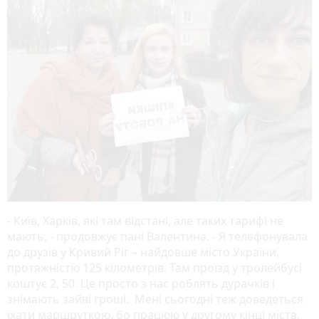
- Київ, Харків, які там відстані, але таких тарифі не
мають, - продовжує пані Валентина. - Я телефонувала
до друзів у Кривий Ріг – найдовше місто України,
протяжністю 125 кілометрів. Там проїзд у тролейбусі
коштує 2, 50. Це просто з нас роблять дурачків і
знімають зайві гроші. Мені сьогодні теж доведеться
їхати маршруткою, бо працюю у другому кінці міста.