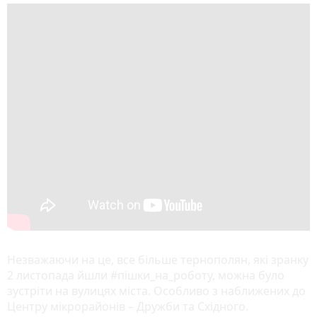
Незважаючи на це, все більше тернополян, які зранку
2 листопада йшли #пішки_на_роботу, можна було
зустріти на вулицях міста. Особливо з наближених до
Центру мікрорайонів – Дружби та Східного.