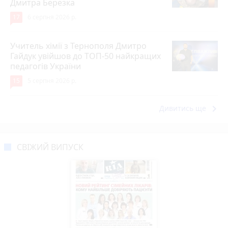
Дмитра Березка
17
6 серпня 2026 р.
Учитель хімії з Тернополя Дмитро
Гайдук увійшов до ТОП-50 найкращих
педагогів України
15
5 серпня 2026 р.
keyboard_arrow_right
Дивитись ще
СВІЖИЙ ВИПУСК