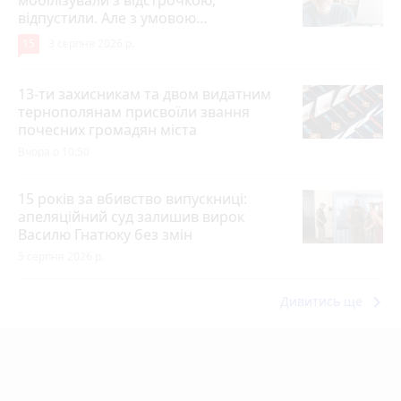
мобілізували з відстрочкою,
відпустили. Але з умовою…
15
3 серпня 2026 р.
13-ти захисникам та двом видатним
тернополянам присвоїли звання
почесних громадян міста
Вчора о 10:50
15 років за вбивство випускниці:
апеляційний суд залишив вирок
Василю Гнатюку без змін
5 серпня 2026 р.
keyboard_arrow_right
Дивитись ще