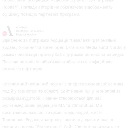
Норвегії. Погляди авторів не обов’язково відображають
офіційну позицію партнерів програми.
Здійснено за підтримки Асоціації “Незалежні регіональні
видавці України” та Foreningen Ukrainian Media Fund Nordic в
рамках реалізації проєкту Хаб підтримки регіональних медіа.
Погляди авторів не обов'язково збігаються з офіційною
позицією партнерів
Незалежний новинний портал з оперативним висвітленням
подій у Тернополі та області. Сайт новин №1 у Тернополі за
розміром аудиторії. Новини створюються для Вас
мультимедійною редакцією RIA та 20minut.ua. Ми
висвітлюємо важливі та цікаві події, людей, життя
Тернополя. Редакція запрошує читачів додавати власні
новини в розділ "Від читачів". Сайт 20minut.ua входить до