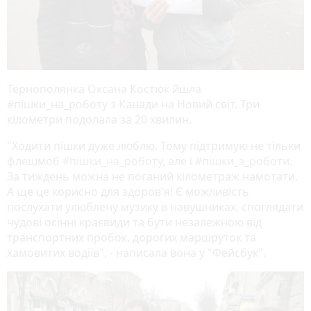
Тернополянка Оксана Костюк йшла
#пішки_на_роботу з Канади на Новий світ. Три
кілометри подолала за 20 хвилин.
"Ходити пішки дуже люблю. Тому підтримую не тільки
флешмоб
#пішки_на_роботу
, але і
#пішки_з_роботи
.
За тиждень можна не поганий кілометраж намотати.
А ще це корисно для здоров'я! Є можливість
послухати улюблену музику в навушниках, споглядати
чудові осінні краєвиди та бути незалежною від
транспортних пробок, дорогих маршруток та
хамовитих водіїв", - написала вона у "Фейсбук".