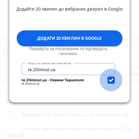
Додайте 20 хвилин до вибраних джерел в Google
ДОДАТИ 20 ХВИЛИН В GOOGLE
Новини Тернополя за сьогодні
Бренди Тернопілля
Звільнені з полон
15:29
Поблизу Тернополя чорний дим: площа
пожежі — близько 80 кв. м
15:00
Відновили роботу котельні на Тролейбусній
14:00
Готуємо дієтичний кабачковий брауні на 120
калорій