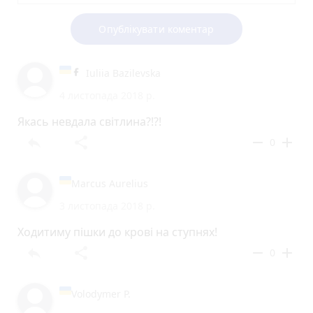
Опублікувати коментар
Iuliia Bazilevska
4 листопада 2018 р.
Якась невдала світлина?!?!
reply
share
remove
add
0
Marcus Aurelius
3 листопада 2018 р.
Ходитиму пішки до крові на ступнях!
reply
share
remove
add
0
Volodymer P.