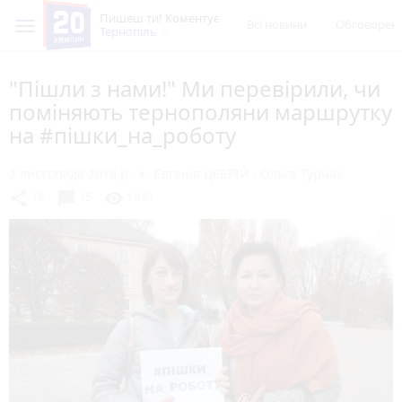
Пишеш ти! Коментує
Всі новини
Обговорен
Тернопіль
"Пішли з нами!" Ми перевірили, чи
поміняють тернополяни маршрутку
на #пішки_на_роботу
2 листопада 2018 р.
Євгенія ЦЕБРІЙ
,
Ольга Турчак
chat_bubble
share
visibility
18
15
1949