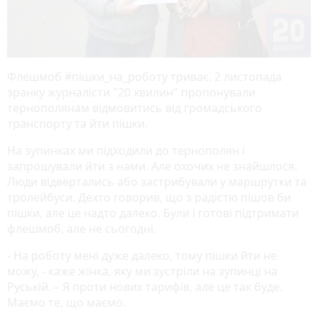
Флешмоб #пішки_на_роботу триває. 2 листопада
зранку журналісти "20 хвилин" пропонували
тернополянам відмовитись від громадського
транспорту та йти пішки.
На зупинках ми підходили до тернополян і
запрошували йти з нами. Але охочих не знайшлося.
Люди відвертались або застрибували у маршрутки та
тролейбуси. Дехто говорив, що з радістю пішов би
пішки, але це надто далеко. Були і готові підтримати
флешмоб, але не сьогодні.
- На роботу мені дуже далеко, тому пішки йти не
можу, - каже жінка, яку ми зустріли на зупинці на
Руській. – Я проти нових тарифів, але це так буде.
Маємо те, що маємо.