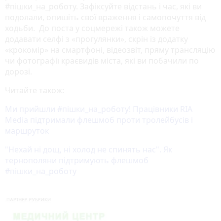
#пішки_на_роботу. Зафіксуйте відстань і час, які ви
подолали, опишіть свої враження і самопочуття від
ходьби. До поста у соцмережі також можете
додавати селфі з «прогулянки», скрін із додатку
«крокомір» на смартфоні, відеозвіт, пряму трансляцію
чи фотографії краєвидів міста, які ви побачили по
дорозі.
Читайте також:
Ми прийшли #пішки_на_роботу! Працівники RIA
Media підтримали флешмоб проти тролейбусів і
маршруток
"Нехай ні дощ, ні холод не спинять нас". Як
тернополяни підтримують флешмоб
#пішки_на_роботу