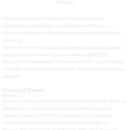
брендів»
Редакція керується в своїй роботі
"Кодексом етики
українського журналіста"
, затвердженим Комісією з
журналістської етики. Поскаржитись на матеріал до Комісії
можна
тут
Видання є членом
Асоціації Незалежні регіональні видавці
України
та Всесвітньої асоціації видавців
WAN-IFRA
Матеріали з позначками "Новини компаній", "Прес-служба",
"Реклама" та "Партнерський проєкт" опубліковані на правах
реклами.
Здійснено за підтримки програми «Сильніші разом: Медіа та
Демократія», що реалізується Всесвітньою асоціацією
видавців новин (WAN-IFRA) у партнерстві з Асоціацією
«Незалежні регіональні видавці України» (АНРВУ) та
Норвезькою асоціацією медіабізнесу (MBL) за підтримки