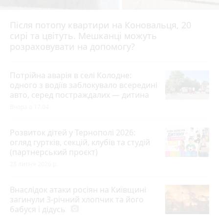
Після потопу квартири на Коновальця, 20
сирі та цвітуть. Мешканці можуть
розраховувати на допомогу?
Потрійна аварія в селі Колодне:
одного з водіїв заблокувало всередині
авто, серед постраждалих — дитина
Вчора о 17:04
Розвиток дітей у Тернополі 2026:
огляд гуртків, секцій, клубів та студій
(партнерський проєкт)
28 липня 2026 р.
Внаслідок атаки росіян на Київщині
загинули 3-річний хлопчик та його
бабуся і дідусь
photo_camera