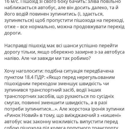
16 м/с. Пішохід зі свого боку бачить: зліва повільно
наближається автобус, але він досить далеко, та й
його водій повинен зупинитись (і, здається,
зупиняється) щоб пропустити пішохода на переході,
отже – все нормально, можна продовжувати перехід
дороги.
Насправді пішохід має всі шанси успішно перейти
дорогу тільки, якщо обережно зазирне з-за автобуса
наліво. Але чи завжди ми так робимо?
Хочу наголосити: подібна ситуація передбачена
пунктом 18.4 ПДР: «Якщо перед нерегульованим
пішохідним переходом зменшує швидкість чи
зупинився транспортний засіб, водії інших
транспортних засобів, що рухаються по сусідніх
смугах, повинні зменшити швидкість, а в разі
потреби зупинитися…». Але жорстока іронія зупинки
«Ринок Новий» в тому, що виїжджаючий з «кишені»
автобус має законну можливість випустити перед
собою пішохода під колеса попутного транспорту