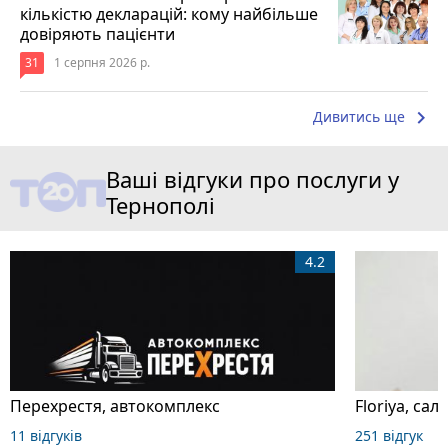
кількістю декларацій: кому найбільше
довіряють пацієнти
31
1 серпня 2026 р.
keyboard_arrow_right
Дивитись ще
Ваші відгуки про послуги у
Тернополі
4.2
Перехрестя, автокомплекс
Floriya, сало
11 відгуків
251 відгук