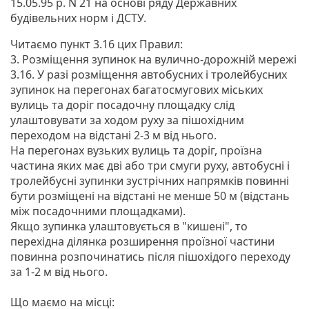
15.05.95 р. N 21 на основі ряду Державних
будівельних норм і ДСТУ.
Читаємо пункт 3.16 цих Правил:
3. Розміщення зупинок на вулично-дорожній мережі
3.16. У разі розміщення автобусних і тролейбусних
зупинок на перегонах багатосмугових міських
вулиць та доріг посадочну площадку слід
улаштовувати за ходом руху за пішохідним
переходом на відстані 2-3 м від нього.
На перегонах вузьких вулиць та доріг, проїзна
частина яких має дві або три смуги руху, автобусні і
тролейбусні зупинки зустрічних напрямків повинні
бути розміщені на відстані не менше 50 м (відстань
між посадочними площадками).
Якщо зупинка улаштовується в "кишені", то
перехідна ділянка розширення проїзної частини
повинна розпочинатись після пішохідого переходу
за 1-2 м від нього.
Що маємо на місці: