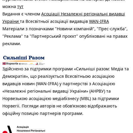
можна
тут
Видання є членом
Асоціації Незалежні регіональні видавці
України
та Всесвітньої асоціації видавців
WAN-IFRA
Матеріали з позначками "Новини компаній", "Прес-служба",
"Реклама" та "Партнерський проєкт" опубліковані на правах
реклами.
Здійснено за підтримки програми «Сильніші разом: Медіа та
Демократія», що реалізується Всесвітньою асоціацією
видавців новин (WAN-IFRA) у партнерстві з Асоціацією
«Незалежні регіональні видавці України» (АНРВУ) та
Норвезькою асоціацією медіабізнесу (MBL) за підтримки
Норвегії. Погляди авторів не обов’язково відображають
офіційну позицію партнерів програми.