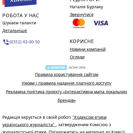
Наталія Бурлаку
Звернутися
РОБОТА У НАС
Шукаєм таланти
Детальніше
КОРИСНЕ
phone_in_talk
(0352) 43-00-50
Новини компаній
Огляди
Правила користування сайтом
Умови і правила надання платного доступу
Рекламна політика проєкту «Інтерактивна мапа локальних
брендів»
Редакція керується в своїй роботі
"Кодексом етики
українського журналіста"
, затвердженим Комісією з
журналістської етики. Поскаржитись на матеріал до Комісії