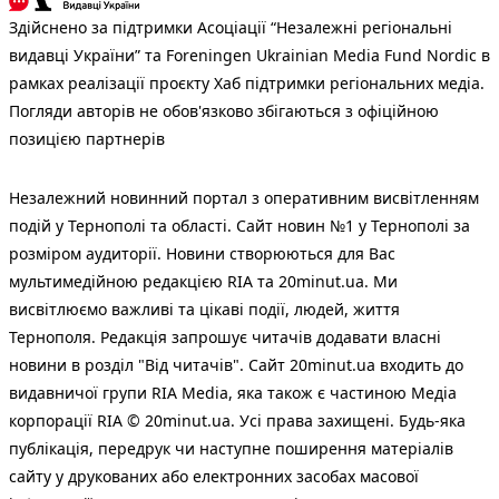
Здійснено за підтримки Асоціації “Незалежні регіональні
видавці України” та Foreningen Ukrainian Media Fund Nordic в
рамках реалізації проєкту Хаб підтримки регіональних медіа.
Погляди авторів не обов'язково збігаються з офіційною
позицією партнерів
Незалежний новинний портал з оперативним висвітленням
подій у Тернополі та області. Сайт новин №1 у Тернополі за
розміром аудиторії. Новини створюються для Вас
мультимедійною редакцією RIA та 20minut.ua. Ми
висвітлюємо важливі та цікаві події, людей, життя
Тернополя. Редакція запрошує читачів додавати власні
новини в розділ "Від читачів". Сайт 20minut.ua входить до
видавничої групи RIA Media, яка також є частиною Медіа
корпорації RIA © 20minut.ua. Усі права захищені. Будь-яка
публiкацiя, передрук чи наступне поширення матеріалів
сайту у друкованих або електронних засобах масової