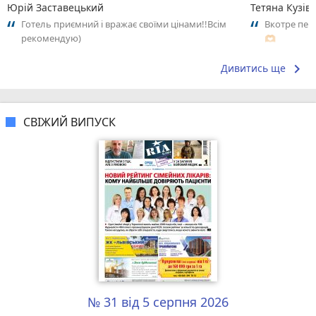
Юрій Заставецький
Тетяна Кузів
Готель приємний і вражає своїми цінами!!Всім
Вкотре пер
рекомендую)
🫶🏻
keyboard_arrow_right
Дивитись ще
СВІЖИЙ ВИПУСК
№ 31 від 5 серпня 2026