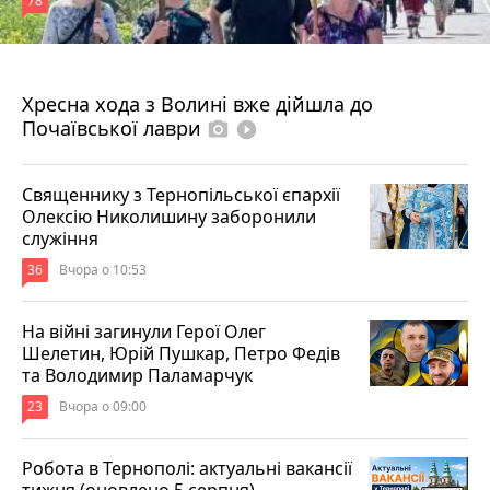
78
4 серпня 2026 р.
Хресна хода з Волині вже дійшла до
Почаївської лаври
photo_camera
play_circle_filled
Священнику з Тернопільської єпархії
Олексію Николишину заборонили
служіння
36
Вчора о 10:53
На війні загинули Герої Олег
Шелетин, Юрій Пушкар, Петро Федів
та Володимир Паламарчук
23
Вчора о 09:00
Робота в Тернополі: актуальні вакансії
тижня (оновлено 5 серпня)