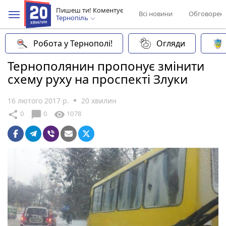
Пишеш ти! Коментує
Всі новини
Обговорен
Тернопіль
Робота у Тернополі!
Огляди
Тернополянин пропонує змінити
схему руху на проспекті Злуки
16 лютого 2017 р.
20 хвилин
chat_bubble
share
visibility
0
0
1078