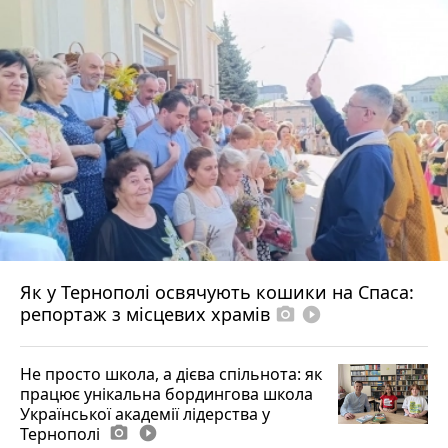
Як у Тернополі освячують кошики на Спаса:
репортаж з місцевих храмів
photo_camera
play_circle_filled
Не просто школа, а дієва спільнота: як
працює унікальна бордингова школа
Української академії лідерства у
Тернополі
photo_camera
play_circle_filled