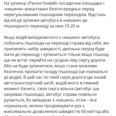
На зупинці «Ринок Новий» посадочна площадка і
«кишеня» влаштовані безпосередньо перед
нерегульованим пішохідним переходом. Відстань
від місця зупинки автобуса в «кишені» до
пішохідного переходу за нею 10-20 м.
Якщо водій виїжджаючого з «кишені» автобуса
побачить пішохода на переході справа від себе, він
припинить набір швидкості, декілька секунд буде
їхати до переходу і зупиниться тільки якщо пішохід
ще не встиг перейти на сусідню ліву смугу дороги.
Або не буде зупинятися, якщо стане можливо
безпечно проїхати позаду пішохода (це нормальні
дії водія). В цей час по лівій смузі дороги їде інший
автотранспортний засіб, водій якого в певний
момент бачить: своя смуга вільна (автобус ще
закриває пішохода), автобус справа повільно
рухається, бо виїжджає з «кишені», отже – все
нормально, можна продовжувати рух з
максимально дозволеною швидкістю 60 км/год або