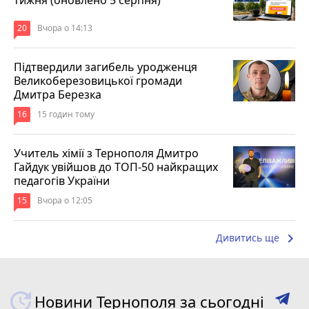
20
Вчора о 14:13
Підтвердили загибель уродженця
Великоберезовицької громади
Дмитра Березка
16
15 годин тому
Учитель хімії з Тернополя Дмитро
Гайдук увійшов до ТОП-50 найкращих
педагогів України
15
Вчора о 12:05
keyboard_arrow_right
Дивитись ще
Новини Тернополя за сьогодні