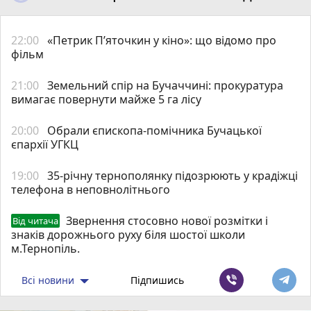
22:00
«Петрик П’яточкин у кіно»: що відомо про
фільм
21:00
Земельний спір на Бучаччині: прокуратура
вимагає повернути майже 5 га лісу
20:00
Обрали єпископа-помічника Бучацької
єпархії УГКЦ
19:00
35-річну тернополянку підозрюють у крадіжці
телефона в неповнолітнього
Звернення стосовно нової розмітки і
Від читача
знаків дорожнього руху біля шостої школи
м.Тернопіль.
Всі новини
Підпишись