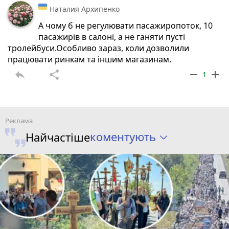
Наталия Архипенко
А чому б не регулювати пасажиропоток, 10
пасажирів в салоні, а не ганяти пусті
тролейбуси.Особливо зараз, коли дозволили
працювати ринкам та іншим магазинам.
reply
share
remove
add
1
коментують
Найчастіше