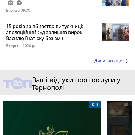
photo_camera
play_circle_filled
Вчора о 09:30
15 років за вбивство випускниці:
апеляційний суд залишив вирок
Василю Гнатюку без змін
5 серпня 2026 р.
keyboard_arrow_right
Дивитись ще
Ваші відгуки про послуги у
Тернополі
0.0