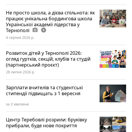
Не просто школа, а дієва спільнота: як
працює унікальна бордингова школа
Української академії лідерства у
Тернополі
photo_camera
play_circle_filled
4 серпня 2026 р.
Розвиток дітей у Тернополі 2026:
огляд гуртків, секцій, клубів та студій
(партнерський проєкт)
28 липня 2026 р.
Зарплати вчителів та студентські
стипендії підвищать з 1 вересня
за 3 хвилини
Центр Теребовлі розрили: бруківку
прибрали, буде нове покриття