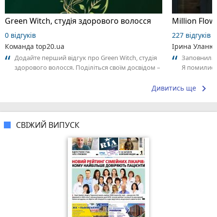
Green Witch, студія здорового волосся
Million Flow
0 відгуків
227 відгуків
Команда top20.ua
Ірина Уланю
Додайте перший відгук про Green Witch, студія
Заповнила б
здорового волосся. Поділіться своїм досвідом –
Я помились
що Вам сподобалось, а що ні!...
трохи затри
keyboard_arrow_right
Дивитись ще
СВІЖИЙ ВИПУСК