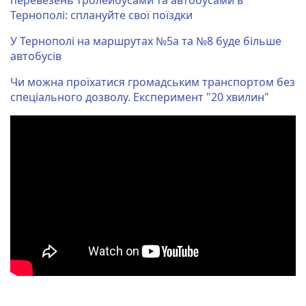
Тернополі: сплануйте свої поїздки
У Тернополі на маршрутах №5а та №8 буде більше
автобусів
Чи можна проїхатися громадським транспортом без
спеціального дозволу. Експеримент "20 хвилин"