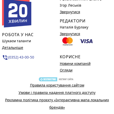
Ігор Леськів
Звернутися
РЕДАКТОРИ
Наталія Бурлаку
Звернутися
РОБОТА У НАС
Шукаєм таланти
Детальніше
КОРИСНЕ
phone_in_talk
(0352) 43-00-50
Новини компаній
Огляди
Правила користування сайтом
Умови і правила надання платного доступу
Рекламна політика проєкту «Інтерактивна мапа локальних
брендів»