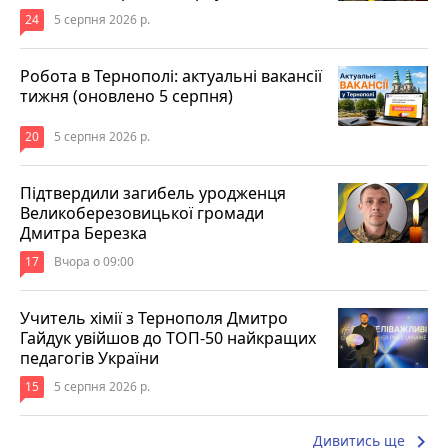
24
5 серпня 2026 р.
Робота в Тернополі: актуальні вакансії
тижня (оновлено 5 серпня)
20
5 серпня 2026 р.
Підтвердили загибель уродженця
Великоберезовицької громади
Дмитра Березка
17
Вчора о 09:00
Учитель хімії з Тернополя Дмитро
Гайдук увійшов до ТОП-50 найкращих
педагогів України
15
5 серпня 2026 р.
keyboard_arrow_right
Дивитись ще