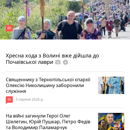
80
4 серпня 2026 р.
Хресна хода з Волині вже дійшла до
Почаївської лаври
photo_camera
play_circle_filled
Священнику з Тернопільської єпархії
Олексію Николишину заборонили
служіння
36
5 серпня 2026 р.
На війні загинули Герої Олег
Шелетин, Юрій Пушкар, Петро Федів
та Володимир Паламарчук