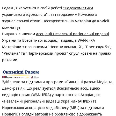
Редакція керується в своїй роботі
"Кодексом етики
українського журналіста"
, затвердженим Комісією з
журналістської етики. Поскаржитись на матеріал до Комісії
можна
тут
Видання є членом
Асоціації Незалежні регіональні видавці
України
та Всесвітньої асоціації видавців
WAN-IFRA
Матеріали з позначками "Новини компаній", "Прес-служба",
"Реклама" та "Партнерський проєкт" опубліковані на правах
реклами.
Здійснено за підтримки програми «Сильніші разом: Медіа та
Демократія», що реалізується Всесвітньою асоціацією
видавців новин (WAN-IFRA) у партнерстві з Асоціацією
«Незалежні регіональні видавці України» (АНРВУ) та
Норвезькою асоціацією медіабізнесу (MBL) за підтримки
Норвегії. Погляди авторів не обов’язково відображають