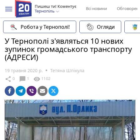
Пишеш ти! Коментує
Всі новини
Обговорен
Тернопіль
Робота у Тернополі!
Огляди
У Тернополі з'являться 10 нових
зупинок громадського транспорту
(АДРЕСИ)
19 травня 2020 р.
Тетяна Шпікула
chat_bubble
share
visibility
0
1
1102