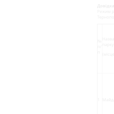
Довідк
Режим р
Тернопо
Назва
№
парку
п/
п
(місц
1
Майда