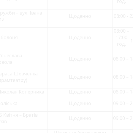
год.
Дружби – вул. Івана
Щоденно
08:00 - 2
пи
08:00 –
Оболоня
Щоденно
17:00
1
год.
В'ячеслава
Щоденно
08:00 – 1
овола
Тараса Шевченка
Щоденно
08:00 – 1
 драмтеатру)
Миколая Коперника
Щоденно
08:00 – 1
Поліська
Щоденно
09:00 – 2
5 Квітня – Братів
Щоденно
09:00 – 2
ків