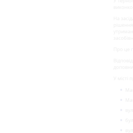
У Терно
виконко
На засід
рішення
утриман
засобів»
Про це
Відпові
доповни
У місті
Ма
Май
вул
бул
вул