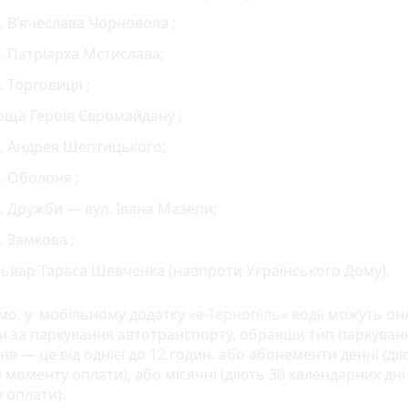
. В’ячеслава Чорновола ;
. Патріарха Мстислава;
. Торговиця ;
оща Героїв Євромайдану ;
. Андрея Шептицького;
. Оболоня ;
. Дружби — вул. Івана Мазепи;
. Замкова ;
ьвар Тараса Шевченка (навпроти Українського Дому).
мо, у мобільному додатку «
е-Тернопіль
» водії можуть о
и за паркування автотранспорту, обравши тип паркуван
е — це від однієї до 12 годин, або абонементи денні (ді
 моменту оплати), або місячні (діють 30 календарних дні
 оплати).