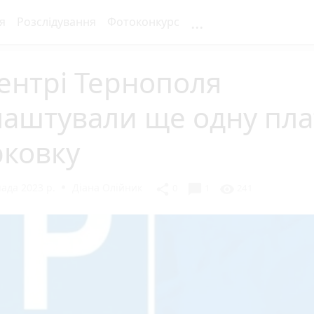
...
я
Розслідування
Фотоконкурс
ентрі Тернополя
лаштували ще одну пла
рковку
ада 2023 р.
Діана Олійник
chat_bubble
share
visibility
0
1
241