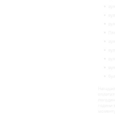
вул
вул
вул
Пл
вул
вул
вул
вул
бул
Нагадає
оплатит
погодинн
години з
моменту