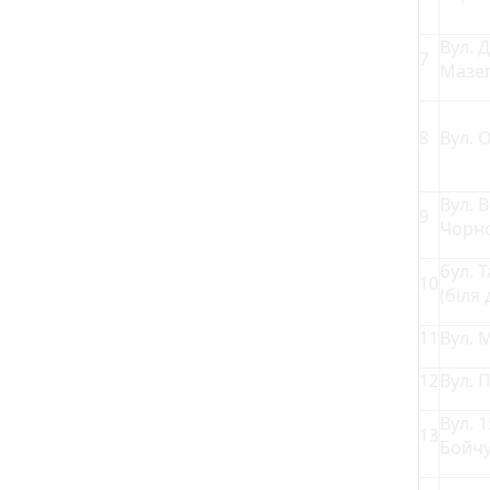
Вул. 
7
Мазе
8
Вул. 
Вул. 
9
Чорн
бул. 
10
(біля
11
Вул. 
12
Вул. 
Вул. 1
13
Бойчу