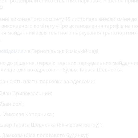
полі розширили список платних парковок. Рішення прий
м.
анні виконавчого комітету 15 листопада внесли зміни до
 виконавчого комітету «Про встановлення тарифів на по
ня майданчиків для платного паркування транспортних
.
повідомили
в Тернопільській міській раді
дно до рішення, перелік платних паркувальних майданчи
ли ще однією адресою — бульв. Тараса Шевченка.
 працюють платні парковки за адресами:
йдан Привокзальний;
дан Волі;
. Миколая Коперника ;
ьвар Тараса Шевченка (біля драмтеатру) ;
. Замкова (біля пологового будинку);