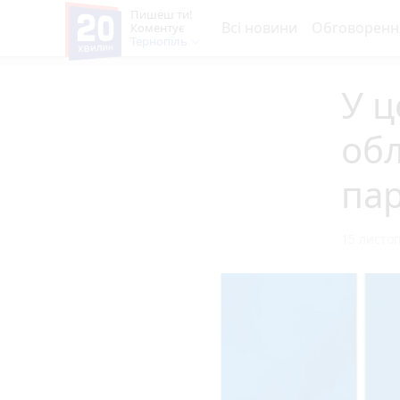
Пишеш ти!
Всі новини
Обговоренн
Коментує
Тернопіль
У ц
об
па
15 листоп