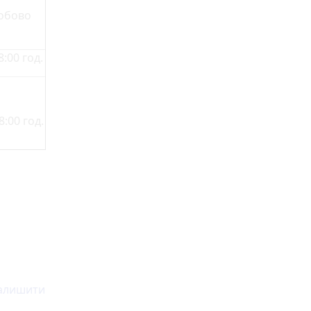
обово
8:00 год.
8:00 год.
залишити