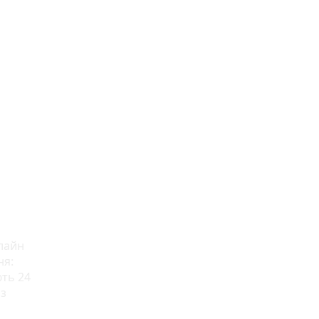
нлайн
ня:
ють 24
 з