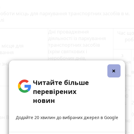
а
оботи місць для паркування транспортних засобів в м.
лі
Дні провадження
Час що
діяльності із паркування
роб
транспортних засобів
 місця для
(крім святкових і
вання
з
неробочих днів,
жовтня
е знаходження)
визначених статтею 73
по
×
Кодексу законів про працю
квітень
України)
Читайте більше
08:00 –
перевірених
20:00
новин
год.
2
(в
(
н Волі
Щоденно
Додайте 20 хвилин до вибраних джерел в Google
неділю
12:00 –