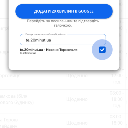
20:00
год.)
ДОДАТИ 20 ХВИЛИН В GOOGLE
08:00 –
Патріарха Мстислава
Щоденно
18:00
1
год.
08:00 –
Андрея Шептицького
Щоденно
17:00
1
год.
08:00 –
Торговиця
Щоденно
17:00
1
год.
08:00 -
Замкова (біля
Щоденно
18:00
ового будинку)
1
год.
08:00 -
 Героїв
Щоденно
18:00
майдану
1