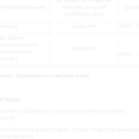
Щоденно (включаючи
ан Привокзальний
святкові дні та дні
Цілод
релігійних свят)
Замкова
Щоденно
08:00 - 1
ар Тараса
енка (навпроти
Щоденно
нського дому
08:00 – 1
мога» )
ними
Тернопільської міської ради
е також:
ополяни з УБД можуть скористатись безкоштовним
аннням
 у Тернополі: для кого діють пільги і коли та де можна 
 безкоштовно