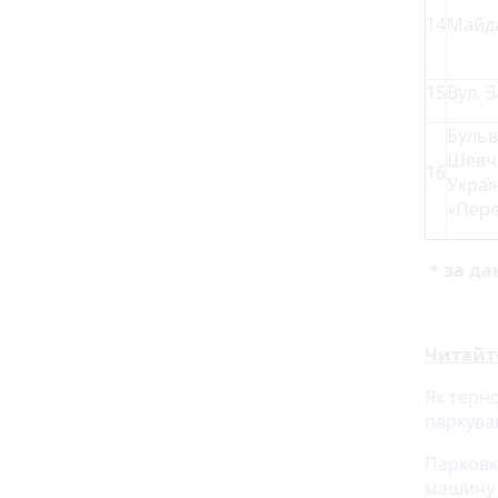
14
Майд
15
Вул. 
Бульв
Шевч
16
Украї
«Пере
* за
да
Читайт
Як терн
паркув
Парковки
машину