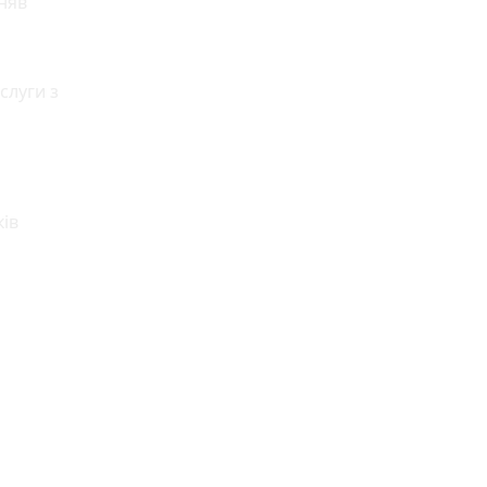
няв
слуги з
ків