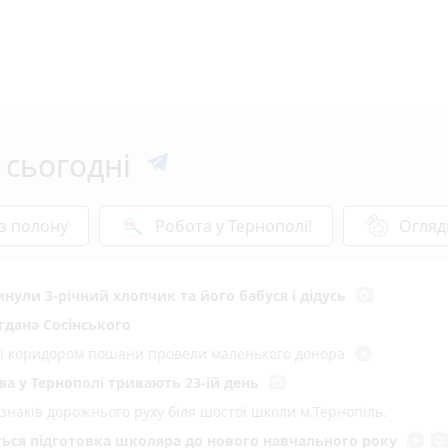
 сьогодні
 з полону
Робота у Тернополі!
Огляд
photo_camera
инули 3-річний хлопчик та його бабуся і дідусь
гдана Сосінського
play_circle_filled
иті коридором пошани провели маленького донора
photo_camera
а у Тернополі тривають 23-ій день
 знаків дорожнього руху біля шостої школи м.Тернопіль.
play_circle_filled
photo_came
еться підготовка школяра до нового навчального року