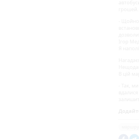
автобуси
грошей.
- Щойно 
встанов
дозволит
Ігор Мед
Я напол
Нагадаєм
Нещода
В цій ма
- Так, м
вдалися 
залишит
Додайт
маршру