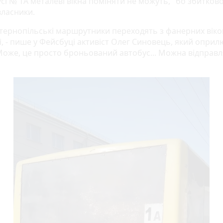
сі № 1А металеві вікна поміняти не можуть, "бо збитково
власники.
і тернопільські маршрутники переходять з фанерних віко
і, - пише у Фейсбуці активіст Олег Синовець, який опри
 Може, це просто броньований автобус... Можна відправл