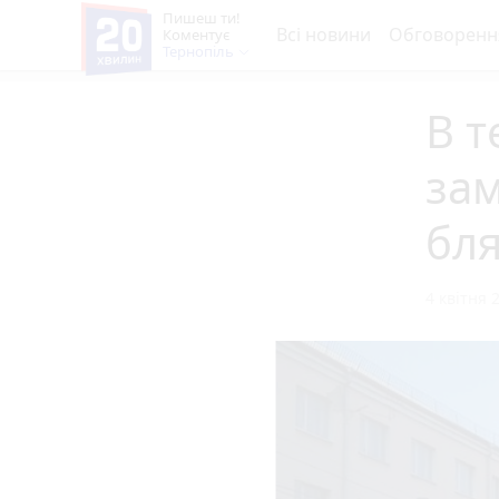
Пишеш ти!
Всі новини
Обговоренн
Коментує
Тернопіль
В т
зам
бл
4 квітня 