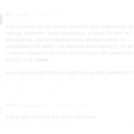
Діонісій
4 квітня 2017 р.
я не розумію, як так немає грошей, ціни підвищили на
проїзд, а ремонт і нині там де був - в сраці. То вже не
маршрутки , на скотовозки схожі. розбиті вікна, не
відкриваються двері ? не випускати на маршрут, бо ав
справне. здавайте його на металобрухт або дрова на 
возіть, а не людей.
якщо резина протреться будуте як на фірі дерев'яні с
?
Відповісти
Поділитися
reply
share
rem
Петро Білецький
4 квітня 2017 р.
З маршруток почали робити автозаки.
Відповісти
Поділитися
reply
share
rem