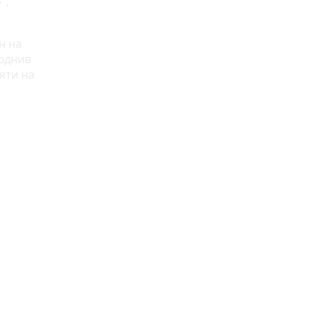
",
н на
люднив
яти на