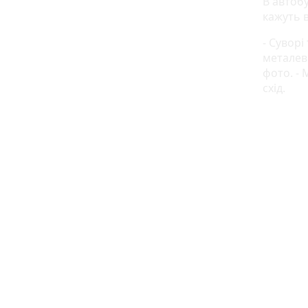
В автобу
кажуть 
- Сувор
металев
фото. -
схід.