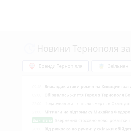
Новини Тернополя за
Бренди Тернопілля
Звільнені
Внаслідок атаки росіян на Київщині заг
09:48
Обірвалось життя Героя з Тернополя Бо
09:00
Подарував життя після смерті: в Охматд
22:00
Мітинги на підтримку Михайла Федоров
21:00
Від читача
Звернення стосовно нової розмітки і
Від рюкзака до ручки: у скільки обійд
20:00