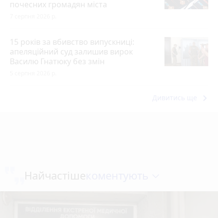
почесних громадян міста
7 серпня 2026 р.
15 років за вбивство випускниці:
апеляційний суд залишив вирок
Василю Гнатюку без змін
5 серпня 2026 р.
keyboard_arrow_right
Дивитись ще
коментують
Найчастіше