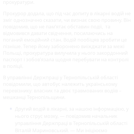
прокуратури.
Прокурор додала, що під час допиту в лікарні водій не
зміг однозначно сказати, чи визнає свою провину. Він
повідомив, що не пам’ятає обставин події, та
відмовився давати свідчення, посилаючись на
поганий емоційний стан. Водій пообіцяв зробити це
пізніше. Тепер йому заборонено виїжджати за межі
Польщі, прокуратура вилучила у нього закордонний
паспорт і зобов’язала щодня перебувати на контролі
в поліції.
В управлінні Держпраці у Тернопільській області
повідомили, що автобус належить українському
перевізнику: власник та двоє травмованих водіїв –
мешканці Тернопільщини.
Другий водій в лікарні, за нашою інформацією, у
нього струс мозку, — повідомив начальник
управління Держпраці в Тернопільській області
Віталій Мариновський. — Ми ініціюємо