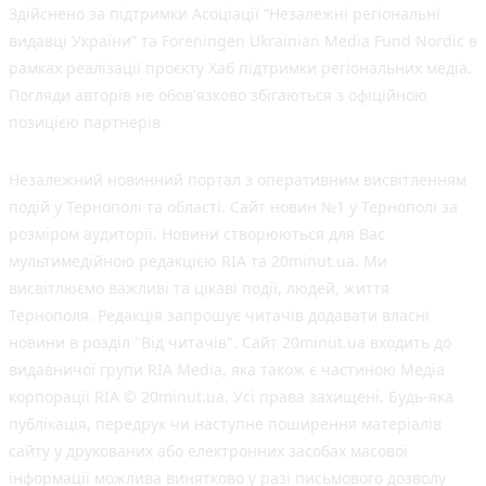
Здійснено за підтримки Асоціації “Незалежні регіональні
видавці України” та Foreningen Ukrainian Media Fund Nordic в
рамках реалізації проєкту Хаб підтримки регіональних медіа.
Погляди авторів не обов'язково збігаються з офіційною
позицією партнерів
Незалежний новинний портал з оперативним висвітленням
подій у Тернополі та області. Сайт новин №1 у Тернополі за
розміром аудиторії. Новини створюються для Вас
мультимедійною редакцією RIA та 20minut.ua. Ми
висвітлюємо важливі та цікаві події, людей, життя
Тернополя. Редакція запрошує читачів додавати власні
новини в розділ "Від читачів". Сайт 20minut.ua входить до
видавничої групи RIA Media, яка також є частиною Медіа
корпорації RIA © 20minut.ua. Усі права захищені. Будь-яка
публiкацiя, передрук чи наступне поширення матеріалів
сайту у друкованих або електронних засобах масової
інформації можлива винятково у разі письмового дозволу