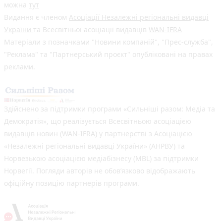
можна
тут
Видання є членом
Асоціації Незалежні регіональні видавці
України
та Всесвітньої асоціації видавців
WAN-IFRA
Матеріали з позначками "Новини компаній", "Прес-служба",
"Реклама" та "Партнерський проєкт" опубліковані на правах
реклами.
Здійснено за підтримки програми «Сильніші разом: Медіа та
Демократія», що реалізується Всесвітньою асоціацією
видавців новин (WAN-IFRA) у партнерстві з Асоціацією
«Незалежні регіональні видавці України» (АНРВУ) та
Норвезькою асоціацією медіабізнесу (MBL) за підтримки
Норвегії. Погляди авторів не обов’язково відображають
офіційну позицію партнерів програми.