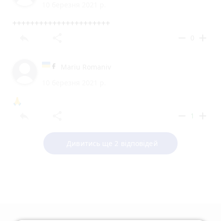
10 березня 2021 р.
++++++++++++++++++++++
reply
share
remove
add
0
Mariu Romaniv
10 березня 2021 р.
🙏
reply
share
remove
add
1
Дивитись ще 2 відповідей