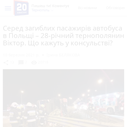
Пишеш ти! Коментує
Всі новини
Обговорен
Тернопіль
Серед загиблих пасажирів автобуса
в Польщі – 28-річний тернополянин
Віктор. Що кажуть у консульстві?
10 березня 2021 р.
Ірина БЕЛЯКОВА
chat_bubble
share
visibility
13
7
20718