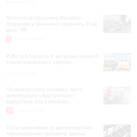
4 серпня 2026 р.
Мітинги на підтримку Михайла
Федорова у Тернополі тривають 23-ій
день
photo_camera
7
7 серпня 2026 р.
Робота в Тернополі: актуальні вакансії
тижня (оновлено 5 серпня)
5 серпня 2026 р.
Після розголосу чоловіка, якого
мобілізували з відстрочкою,
відпустили. Але з умовою…
17
3 серпня 2026 р.
13-ти захисникам та двом видатним
тернополянам присвоїли звання