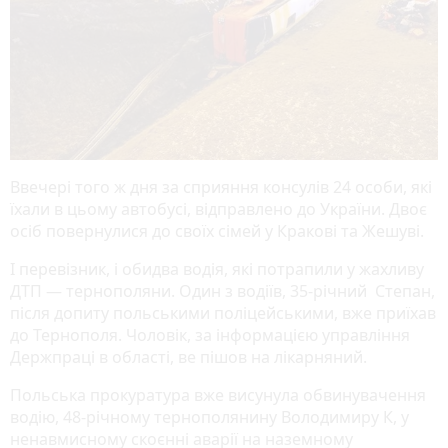
Ввечері того ж дня за сприяння консулів 24 особи, які
їхали в цьому автобусі, відправлено до України. Двоє
осіб повернулися до своїх сімей у Кракові та Жешуві.
І перевізник, і обидва водія, які потрапили у жахливу
ДТП — тернополяни. Один з водіїв, 35-річний Степан,
після допиту польськими поліцейськими, вже приїхав
до Тернополя. Чоловік, за інформацією управління
Держпраці в області, ве пішов на лікарняний.
Польська прокуратура вже висунула обвинувачення
водію, 48-річному тернополянину Володимиру К, у
ненавмисному скоєнні аварії на наземному