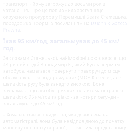
транспорті - йому загрожує до восьми років
ув’язнення. Про це повідомила заступниця
окружного прокурора у Перемишлі Беата Стажецька,
передає Укрінформ із посиланням на
Dziennik Gazeta
Prawna
.
Їхав 95 км/год, загальмував до 45 км/
год
.
За словами Стажецької, найімовірнішою є версія, що
48-річний водій Володимир К., який був за кермом
автобуса, намагався повернути праворуч до місця
обслуговування подорожуючих (MOP Kaszyce), але
швидкість руху була занадто високою. Вона
зауважила, що автобус рухався по автомагістралі зі
швидкістю 95 км/год та різко - за чотири секунди -
загальмував до 45 км/год.
– Хоча він їхав зі швидкістю, яка дозволена на
автомагістралі, вона була невідповідною до початку
маневру повороту вправо”, – пояснила представниця