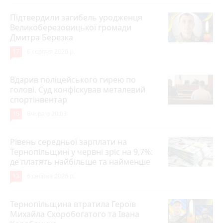
Підтвердили загибель уродженця
Великоберезовицької громади
Дмитра Березка
17
6 серпня 2026 р.
Вдарив поліцейського гирею по
голові. Суд конфіскував металевий
спортінвентар
15
Вчора о 20:03
Рівень середньої зарплати на
Тернопільщині у червні зріс на 9,7%:
де платять найбільше та найменше
13
6 серпня 2026 р.
Тернопільщина втратила Героїв
Михайла Скоробогатого та Івана