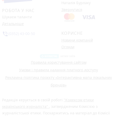
Наталія Бурлаку
Звернутися
РОБОТА У НАС
Шукаєм таланти
Детальніше
КОРИСНЕ
phone_in_talk
(0352) 43-00-50
Новини компаній
Огляди
Правила користування сайтом
Умови і правила надання платного доступу
Рекламна політика проєкту «Інтерактивна мапа локальних
брендів»
Редакція керується в своїй роботі
"Кодексом етики
українського журналіста"
, затвердженим Комісією з
журналістської етики. Поскаржитись на матеріал до Комісії