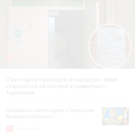
34
«Три години просиділи в коридорі»: мама
Вчора о 13:05
скаржиться на послуги в травмпункті
Тернополя
Обірвалось життя Героя з Тернополя
Богдана Сосінського
20
Вчора о 09:00