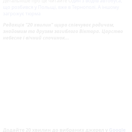
Детальніше про це читайте О
дин з водіїв автобуса,
що розбився у Польщі, вже в Тернополі. А іншому
загрожує тюрма
Редакція "20 хвилин" щиро співчуває родичам,
знайомим та друзям загиблого Віктора. Царство
небесне і вічний спочинок...
Додайте 20 хвилин до вибраних джерел у
Google