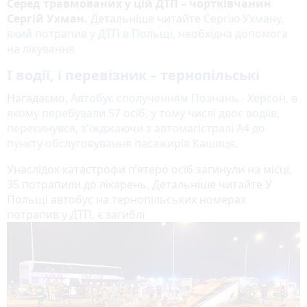
Серед травмованих у цій ДТП – чортківчанин
Сергій Ухман.
Детальніше читайте
Сергію Ухману,
який потрапив у ДТП в Польщі, необхідна допомога
на лікування
І водії, і перевізник
–
тернопільські
Нагадаємо,
Автобус сполученням Познань - Херсон, в
якому перебували 57 осіб, у тому числі двоє водіїв,
перекинувся, з'їжджаючи з автомагістралі A4 до
пункту обслуговування пасажирів Кашице
.
Унаслідок катастрофи п’ятеро осіб загинули на місці,
35 потрапили до лікарень. Детальніше читайте У
Польщі автобус на тернопільських номерах
потрапив у ДТП, є загиблі