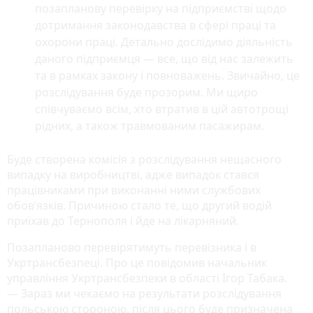
позапланову перевірку на підприємстві щодо
дотримання законодавства в сфері праці та
охорони праці. Детально дослідимо діяльність
даного підприємця — все, що від нас залежить
та в рамках закону і повноважень. Звичайно, це
розслідування буде прозорим. Ми щиро
співчуваємо всім, хто втратив в цій автотрощі
рідних, а також травмованим пасажирам.
Буде створена комісія з розслідування нещасного
випадку на виробництві, адже випадок стався
працівниками при виконанні ними службових
обов’язків. Причиною стало те, що другий водій
приїхав до Тернополя і йде на лікарняний.
Позапланово перевірятимуть перевізника і в
Укртрансбезпеці. Про це повідомив начальник
управління Укртрансбезпеки в області Ігор Табака.
— Зараз ми чекаємо на результати розслідування
польською стороною, після цього буде призначена