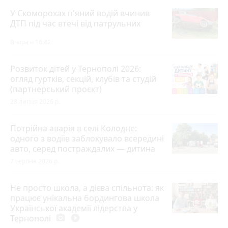
У Скоморохах п'яний водій вчинив
ДТП під час втечі від патрульних
Вчора о 16:42
Розвиток дітей у Тернополі 2026:
огляд гуртків, секцій, клубів та студій
(партнерський проєкт)
28 липня 2026 р.
Потрійна аварія в селі Колодне:
одного з водіїв заблокувало всередині
авто, серед постраждалих — дитина
7 серпня 2026 р.
Не просто школа, а дієва спільнота: як
працює унікальна бордингова школа
Української академії лідерства у
Тернополі
photo_camera
play_circle_filled