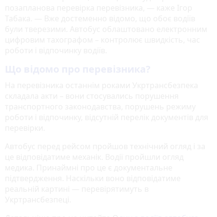
позапланова перевірка перевізника, — каже Ігор
Табака. — Вже достеменно відомо, що обоє водіїв
були тверезими. Автобус облаштовано електронним
цифровим тахографом – контролює швидкість, час
роботи і відпочинку водіїв.
Що відомо про перевізника?
На перевізника останнім роками Укртрансбезпека
складала акти – вони стосувались порушення
транспортного законодавства, порушень режиму
роботи і відпочинку, відсутній перелік документів для
перевірки.
Автобус перед рейсом пройшов технічний огляд і за
це відповідатиме механік. Водії пройшли огляд
медика. Принаймні про це є документальне
підтвердження. Наскільки воно відповідатиме
реальній картині — перевірятимуть в
Укртрансбезпеці.