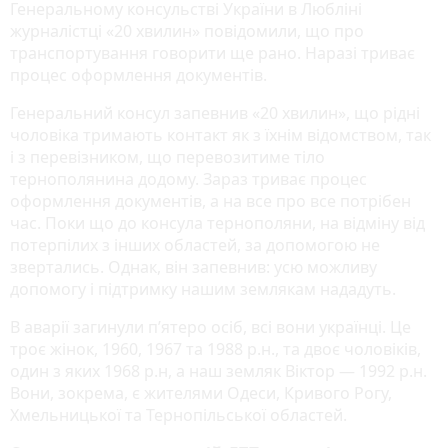
Генеральному консульстві України в Любліні
журналістці «20 хвилин» повідомили, що про
транспортування говорити ще рано. Наразі триває
процес оформлення документів.
Генеральний консул запевнив «20 хвилин», що рідні
чоловіка тримають контакт як з їхнім відомством, так
і з перевізником, що перевозитиме тіло
тернополянина додому. Зараз триває процес
оформлення документів, а на все про все потрібен
час. Поки що до консула тернополяни, на відміну від
потерпілих з інших областей, за допомогою не
звертались. Однак, він запевнив: усю можливу
допомогу і підтримку нашим землякам нададуть.
В аварії загинули п’ятеро осіб, всі вони українці. Це
троє жінок, 1960, 1967 та 1988 р.н., та двоє чоловіків,
один з яких 1968 р.н, а наш земляк Віктор — 1992 р.н.
Вони, зокрема, є жителями Одеси, Кривого Рогу,
Хмельницької та Тернопільської областей.