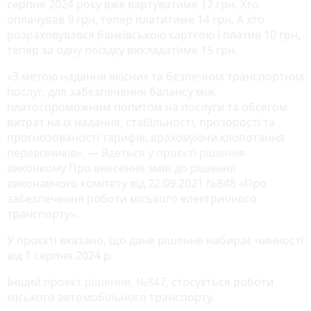
серпня 2024 року вже вартуватиме 12 грн. Хто
оплачував 9 грн, тепер платитиме 14 грн. А хто
розраховувався банківською карткою і платив 10 грн,
тепер за одну поїздку викладатиме 15 грн.
«З метою надання якісних та безпечних транспортних
послуг, для забезпечення балансу між
платоспроможним попитом на послуги та обсягом
витрат на їх надання, стабільності, прозорості та
прогнозованості тарифів, враховуючи клопотання
перевізників», —
йдеться у проєкті рішення
виконкому Про внесення змін до рішення
виконавчого комітету від 22.09.2021 №848 «Про
забезпечення роботи міського електричного
транспорту».
У проєкті вказано, що дане рішення набирає чинності
від 1 серпня 2024 р.
Інший
проект рішення, №847
, стосується роботи
міського автомобільного транспорту.