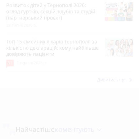
Розвиток дітей у Тернополі 2026:
огляд гуртків, секцій, клубів та студій
(партнерський проєкт)
28 липня 2026 р.
Топ-15 сімейних лікарів Тернополя за
кількістю декларацій: кому найбільше
довіряють пацієнти
31
1 серпня 2026 р.
keyboard_arrow_right
Дивитись ще
коментують
Найчастіше