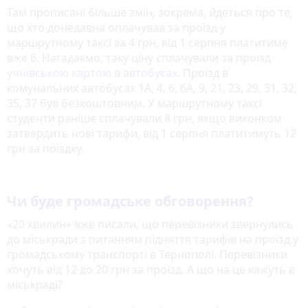
Там прописані більше змін, зокрема, йдеться про те,
що хто донедавна оплачував за проїзд у
маршрутному таксі за 4 грн, від 1 серпня платитиме
вже 6. Нагадаємо, таку ціну сплачували за проїзд
учнівською картою в автобусах
. Проїзд в
комунальних автобусах 1А, 4, 6, 6А, 9, 21, 23, 29, 31, 32,
35, 37 був безкоштовним. У маршрутному таксі
студенти раніше сплачували 8 грн, якщо виконком
затвердить нові тарифи, від 1 серпня платитимуть 12
грн за поїздку.
Чи буде громадське обговорення?
«20 хвилин» вже писали, що перевізники звернулись
до міськради з питанням підняття тарифів на проїзд у
громадському транспорті в Тернополі. Перевізники
хочуть від 12 до 20 грн за проїзд. А що на це кажуть в
міськраді?