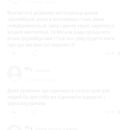
11 липня 2024 р.
Взагалі хто дозволяє експлуатації даних
трулейбусів, вони в жахливому стані, вікна
невідкриваються, їдеш і думає зараз задихнуся,
жодної вентиляції, та Міська рада проїдьтеся
всіма трулейбусами і тоді хоч уяву будете мати
про що ми вам тут пишемо !!!
reply
share
remove
add
0
Галина
11 липня 2024 р.
Дуже приємно що піднімаєте на все ціни для
людей бо для себе ви піднімаєте відносно і
зарплату,премію
reply
share
remove
add
3
Надія Мороз-Дубельт