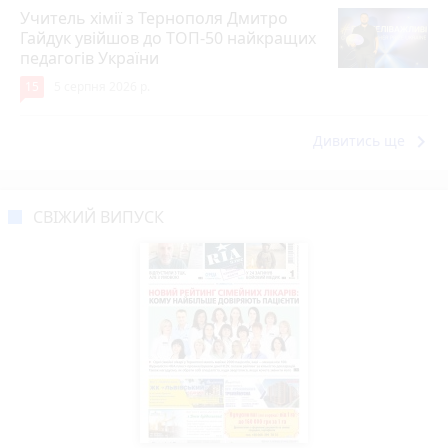
Учитель хімії з Тернополя Дмитро
Гайдук увійшов до ТОП-50 найкращих
педагогів України
15
5 серпня 2026 р.
keyboard_arrow_right
Дивитись ще
СВІЖИЙ ВИПУСК