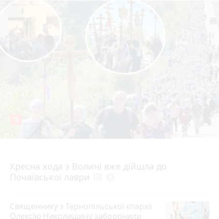
78
4 серпня 2026 р.
Хресна хода з Волині вже дійшла до
Почаївської лаври
photo_camera
play_circle_filled
Священнику з Тернопільської єпархії
Олексію Николишину заборонили