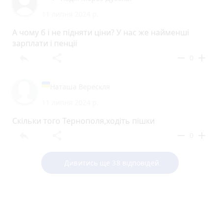
11 липня 2024 р.
А чому б і не підняти ціни? У нас же найменші
зарплати і пенціі
reply
share
remove
add
0
Наташа Верескля
11 липня 2024 р.
Скільки того Тернополя,ходіть пішки
reply
share
remove
add
0
Дивитись ще 38 відповідей