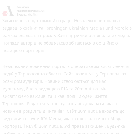
Здійснено за підтримки Асоціації “Незалежні регіональні
видавці України” та Foreningen Ukrainian Media Fund Nordic в
рамках реалізації проєкту Хаб підтримки регіональних медіа.
Погляди авторів не обов'язково збігаються з офіційною
позицією партнерів
Незалежний новинний портал з оперативним висвітленням
подій у Тернополі та області. Сайт новин №1 у Тернополі за
розміром аудиторії. Новини створюються для Вас
мультимедійною редакцією RIA та 20minut.ua. Ми
висвітлюємо важливі та цікаві події, людей, життя
Тернополя. Редакція запрошує читачів додавати власні
новини в розділ "Від читачів". Сайт 20minut.ua входить до
видавничої групи RIA Media, яка також є частиною Медіа
корпорації RIA © 20minut.ua. Усі права захищені. Будь-яка
публiкацiя, передрук чи наступне поширення матеріалів