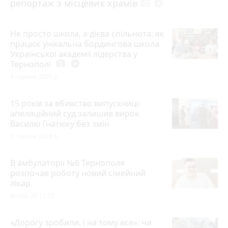
репортаж з місцевих храмів
photo_camera
play_circle_filled
Не просто школа, а дієва спільнота: як
працює унікальна бордингова школа
Української академії лідерства у
Тернополі
photo_camera
play_circle_filled
4 серпня 2026 р.
15 років за вбивство випускниці:
апеляційний суд залишив вирок
Василю Гнатюку без змін
5 серпня 2026 р.
В амбулаторії №6 Тернополя
розпочав роботу новий сімейний
лікар
Вчора об 11:29
«Дорогу зробили, і на тому все»: чи