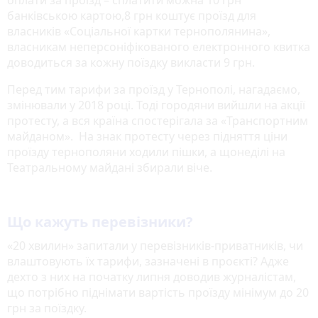
банківською картою,8 грн коштує проїзд для
власників «Соціальної картки тернополянина»,
власникам неперсоніфікованого електронного квитка
доводиться за кожну поїздку викласти 9 грн.
Перед тим тарифи за проїзд у Тернополі, нагадаємо,
змінювали у 2018 році. Тоді городяни вийшли на акції
протесту, а вся країна спостерігала за «Транспортним
майданом». На знак протесту через підняття ціни
проїзду тернополяни ходили пішки, а щонеділі на
Театральному майдані збирали віче.
Що кажуть перевізники?
«20 хвилин» запитали у перевізників-приватників, чи
влаштовують їх тарифи, зазначені в проєкті? Адже
дехто з них на початку липня доводив журналістам,
що потрібно піднімати вартість проїзду мінімум до 20
грн за поїздку.