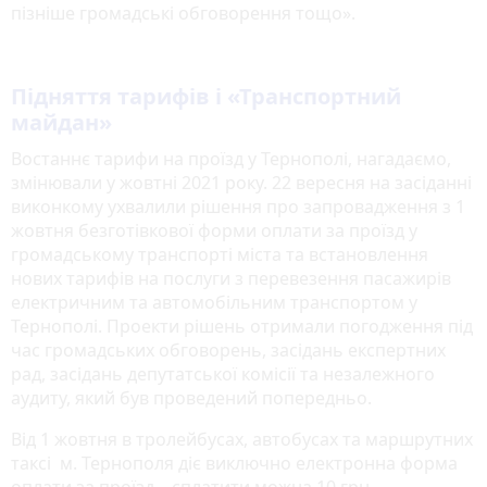
пізніше громадські обговорення тощо».
Підняття тарифів і «Транспортний
майдан»
Востаннє тарифи на проїзд у Тернополі, нагадаємо,
змінювали у жовтні 2021 року. 22 вересня на засіданні
виконкому ухвалили рішення про запровадження з 1
жовтня безготівкової форми оплати за проїзд у
громадському транспорті міста та встановлення
нових тарифів на послуги з перевезення пасажирів
електричним та автомобільним транспортом у
Тернополі. Проекти рішень отримали погодження під
час громадських обговорень, засідань експертних
рад, засідань депутатської комісії та незалежного
аудиту, який був проведений попередньо.
Від 1 жовтня в тролейбусах, автобусах та маршрутних
таксі м. Тернополя діє виключно електронна форма
оплати за проїзд – сплатити можна 10 грн