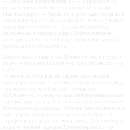
— Звернення від перевізників є, — повідомила на
початку липня «20 хвилин» речниця міськради
Мар’яна Зварич. — Наразі його розглядає профільне
управління транспортних мереж та зв'язку спільно з
управлінням економіки, та у подальшому буде
передано на експертну оцінку. За результатами
розгляду проект рішення буде оприлюднений для
громадського обговорення.
Цей матеріал
з’явився на «20 хвилин», коли проєкти
рішення про зміну тарифів вже були опубліковані на
сайті.
10 липня, за 20 днів до ймовірних змін тарифів,
журналісти вкотре поцікавились у міськраді, коли, де
та у якому форматі буде оце громадське
обговорення. І коли виконком затверджуватиме нові
тарифи, адже часу до 1 серпня залишається небагато.
Проте речниця міськради Мар’яна Зварич запевнила
журналістів, що на виконкомі 10 липня питання
тарифів на проїзд не розглядатимуть. І зазначила, що
в цьому питанні «ще має бути експертна оцінка,