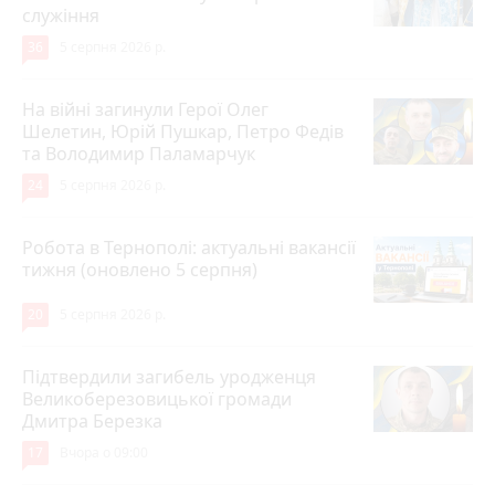
служіння
36
5 серпня 2026 р.
На війні загинули Герої Олег
Шелетин, Юрій Пушкар, Петро Федів
та Володимир Паламарчук
24
5 серпня 2026 р.
Робота в Тернополі: актуальні вакансії
тижня (оновлено 5 серпня)
20
5 серпня 2026 р.
Підтвердили загибель уродженця
Великоберезовицької громади
Дмитра Березка
17
Вчора о 09:00