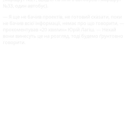
№33, один автобус).
— Я ще не бачив проектів, не готовий сказати, поки
не бачив всієї інформації, немає про що говорити, —
прокоментував «20 хвилин» Юрій Лагіш. — Нехай
вони винесуть це на розгляд, тоді будемо ґрунтовно
говорити.