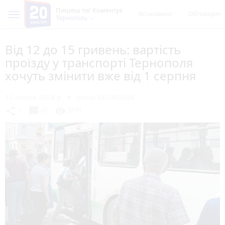
Пишеш ти! Коментує
Всі новини
Обговорен
Тернопіль
Від 12 до 15 гривень: вартість
проїзду у транспорті Тернополя
хочуть змінити вже від 1 серпня
10 липня 2024 р.
Ірина БЕЛЯКОВА
chat_bubble
share
visibility
1
42
2871