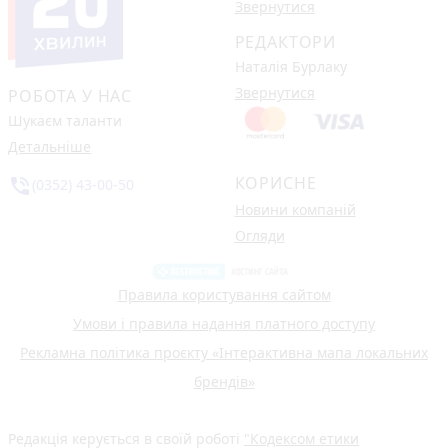
Звернутися
РЕДАКТОРИ
Наталія Бурлаку
Звернутися
РОБОТА У НАС
Шукаєм таланти
Детальніше
КОРИСНЕ
phone_in_talk
(0352) 43-00-50
Новини компаній
Огляди
Правила користування сайтом
Умови і правила надання платного доступу
Рекламна політика проєкту «Інтерактивна мапа локальних
брендів»
Редакція керується в своїй роботі
"Кодексом етики