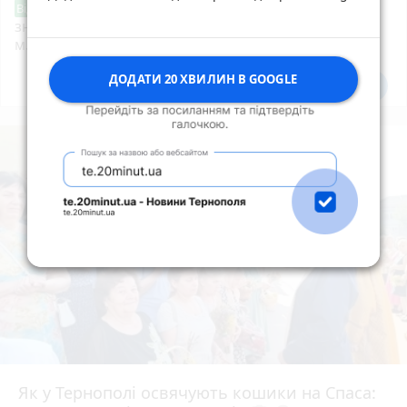
Звернення стосовно нової розмітки і
Від читача
знаків дорожнього руху біля шостої школи
м.Тернопіль.
ДОДАТИ 20 ХВИЛИН В GOOGLE
Всі новини
Підпишись
Як у Тернополі освячують кошики на Спаса: