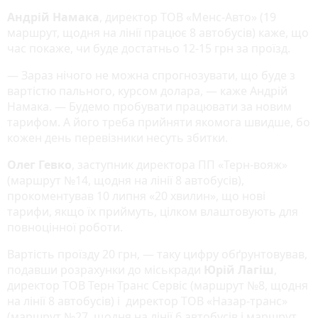
Андрій Намака
, директор ТОВ «Менс-Авто» (19
маршрут, щодня на лінії працює 8 автобусів) каже, що
час покаже, чи буде достатньо 12-15 грн за проїзд.
— Зараз нічого не можна спрогнозувати, що буде з
вартістю пального, курсом долара, — каже Андрій
Намака. — Будемо пробувати працювати за новим
тарифом. А його треба прийняти якомога швидше, бо
кожен день перевізники несуть збитки.
Олег Гевко
, заступник директора ПП «Терн-вояж»
(маршрут №14, щодня на лінії 8 автобусів),
прокоментував 10 липня «20 хвилин», що нові
тарифи, якщо їх приймуть, цілком влаштовують для
повноцінної роботи.
Вартість проїзду 20 грн, — таку цифру обґрунтовував,
подавши розрахунки до міськради
Юрій Лагіш
,
директор ТОВ Терн Транс Сервіс (маршрут №8, щодня
на лінії 8 автобусів) і директор ТОВ «Назар-транс»
(маршрут №27, щодня на лінії 6 автобусів і маршрут