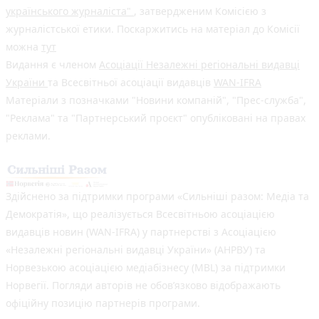
українського журналіста"
, затвердженим Комісією з
журналістської етики. Поскаржитись на матеріал до Комісії
можна
тут
Видання є членом
Асоціації Незалежні регіональні видавці
України
та Всесвітньої асоціації видавців
WAN-IFRA
Матеріали з позначками "Новини компаній", "Прес-служба",
"Реклама" та "Партнерський проєкт" опубліковані на правах
реклами.
Здійснено за підтримки програми «Сильніші разом: Медіа та
Демократія», що реалізується Всесвітньою асоціацією
видавців новин (WAN-IFRA) у партнерстві з Асоціацією
«Незалежні регіональні видавці України» (АНРВУ) та
Норвезькою асоціацією медіабізнесу (MBL) за підтримки
Норвегії. Погляди авторів не обов’язково відображають
офіційну позицію партнерів програми.