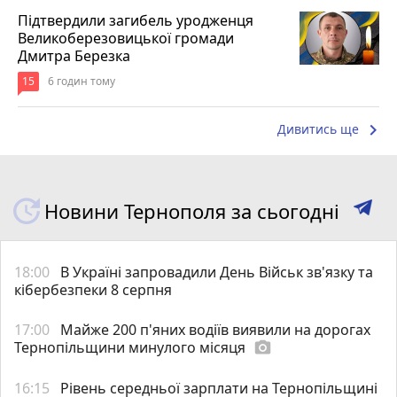
Підтвердили загибель уродженця
Великоберезовицької громади
Дмитра Березка
15
6 годин тому
keyboard_arrow_right
Дивитись ще
Новини Тернополя за сьогодні
18:00
В Україні запровадили День Військ зв'язку та
кібербезпеки 8 серпня
17:00
Майже 200 п'яних водіїв виявили на дорогах
Тернопільщини минулого місяця
photo_camera
16:15
Рівень середньої зарплати на Тернопільщині