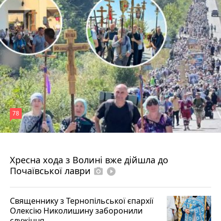
78
4 серпня 2026 р.
Хресна хода з Волині вже дійшла до
Почаївської лаври
photo_camera
play_circle_filled
Священнику з Тернопільської єпархії
Олексію Николишину заборонили
служіння