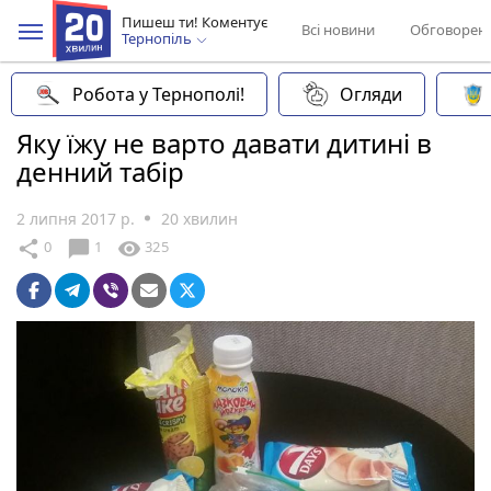
Пишеш ти! Коментує
Всі новини
Обговорен
Тернопіль
Робота у Тернополі!
Огляди
Яку їжу не варто давати дитині в
денний табір
2 липня 2017 р.
20 хвилин
chat_bubble
share
visibility
0
1
325