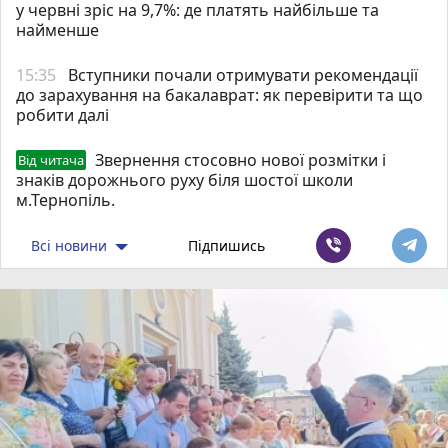
у червні зріс на 9,7%: де платять найбільше та
найменше
15:35
Вступники почали отримувати рекомендації
до зарахування на бакалаврат: як перевірити та що
робити далі
Звернення стосовно нової розмітки і
Від читача
знаків дорожнього руху біля шостої школи
м.Тернопіль.
Всі новини
Підпишись