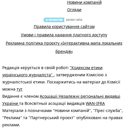
Новини компаній
Огляди
Правила користування сайтом
Умови і правила надання платного доступу
Рекламна політика проєкту «Інтерактивна мапа локальних
брендів»
Редакція керується в своїй роботі
"Кодексом етики
українського журналіста"
, затвердженим Комісією з
журналістської етики. Поскаржитись на матеріал до Комісії
можна
тут
Видання є членом
Асоціації Незалежні регіональні видавці
України
та Всесвітньої асоціації видавців
WAN-IFRA
Матеріали з позначками "Новини компаній", "Прес-служба",
"Реклама" та "Партнерський проєкт" опубліковані на правах
реклами.