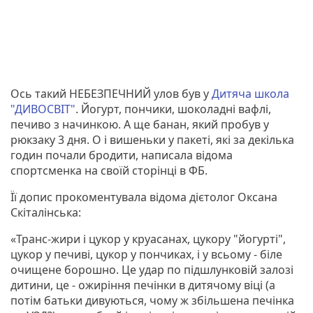
Ось такий НЕБЕЗПЕЧНИЙ улов був у
Дитяча школа
"ДИВОСВІТ"
. Йогурт, пончики, шоколадні вафлі,
печиво з начинкою. А ще банан, який пробув у
рюкзаку 3 дня. О і вишеньки у пакеті, які за декілька
годин почали бродити, написала відома
спортсменка на своїй сторінці в ФБ.
Її допис прокоментувала відома дієтолог Оксана
Скіталінська:
«Транс-жири і цукор у круасанах, цукору "йогурті",
цукор у печиві, цукор у пончиках, і у всьому - біле
очищене борошно. Це удар по підшлунковій залозі
дитини, це - ожиріння печінки в дитячому віці (а
потім батьки дивуються, чому ж збільшена печінка