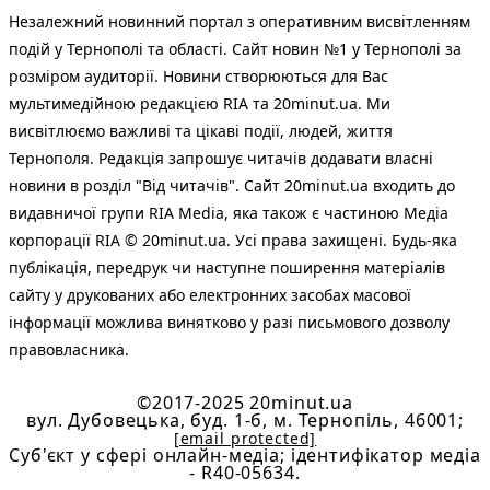
Незалежний новинний портал з оперативним висвітленням
подій у Тернополі та області. Сайт новин №1 у Тернополі за
розміром аудиторії. Новини створюються для Вас
мультимедійною редакцією RIA та 20minut.ua. Ми
висвітлюємо важливі та цікаві події, людей, життя
Тернополя. Редакція запрошує читачів додавати власні
новини в розділ "Від читачів". Сайт 20minut.ua входить до
видавничої групи RIA Media, яка також є частиною Медіа
корпорації RIA © 20minut.ua. Усі права захищені. Будь-яка
публiкацiя, передрук чи наступне поширення матеріалів
сайту у друкованих або електронних засобах масової
інформації можлива винятково у разі письмового дозволу
правовласника.
©2017-2025 20minut.ua
вул. Дубовецька, буд. 1-б, м. Тернопіль, 46001;
[email protected]
Cуб'єкт у сфері онлайн-медіа; ідентифікатор медіа
- R40-05634.