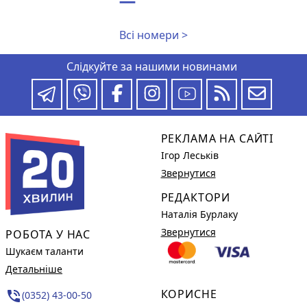
Всі номери >
Слідкуйте за нашими новинами
РЕКЛАМА НА САЙТІ
Ігор Леськів
Звернутися
РЕДАКТОРИ
Наталія Бурлаку
Звернутися
РОБОТА У НАС
Шукаєм таланти
Детальніше
КОРИСНЕ
phone_in_talk
(0352) 43-00-50