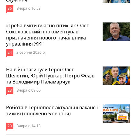
36
Вчора о 10:53
«Треба вміти вчасно піти»: як Олег
Соколовський прокоментував
призначення нового начальника
управління ЖКГ
24
3 серпня 2026 р.
На війні загинули Герої Олег
Шелетин, Юрій Пушкар, Петро Федів
та Володимир Паламарчук
23
Вчора о 09:00
Робота в Тернополі: актуальні вакансії
тижня (оновлено 5 серпня)
20
Вчора о 14:13