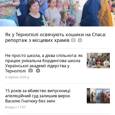
Як у Тернополі освячують кошики на Спаса:
репортаж з місцевих храмів
photo_camera
play_circle_filled
Не просто школа, а дієва спільнота: як
працює унікальна бордингова школа
Української академії лідерства у
Тернополі
photo_camera
play_circle_filled
4 серпня 2026 р.
15 років за вбивство випускниці:
апеляційний суд залишив вирок
Василю Гнатюку без змін
Вчора о 17:07