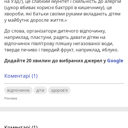
на УЗД?), це слабкий імунітет і схильність до алергій
(цукор вбиває корисні бактррії в кишечнику), це
хвороби, які батьки своїми руками вкладають дітям
у майбутнє доросле життя.»
До слова, організатори дитячого відпочинку,
наприклад, пластуни, радять давати дітям на
відпочинок півлітрову пляшку негазованої води,
тверде печиво і твердий фрукт, наприклад, яблуко.
Додайте 20 хвилин до вибраних джерел у
Google
Коментарі (1)
відпочинок
діти
здоров'я
Коментарі (1)