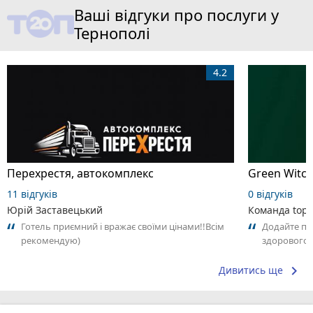
Ваші відгуки про послуги у
Тернополі
4.2
Перехрестя, автокомплекс
Green Witch
11 відгуків
0 відгуків
Юрій Заставецький
Команда top2
Готель приємний і вражає своїми цінами!!Всім
Додайте пер
рекомендую)
здорового в
що Вам спод
keyboard_arrow_right
Дивитись ще