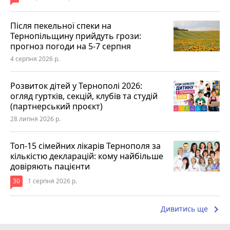
Після пекельної спеки на
Тернопільщину прийдуть грози:
прогноз погоди на 5-7 серпня
4 серпня 2026 р.
Розвиток дітей у Тернополі 2026:
огляд гуртків, секцій, клубів та студій
(партнерський проєкт)
28 липня 2026 р.
Топ-15 сімейних лікарів Тернополя за
кількістю декларацій: кому найбільше
довіряють пацієнти
30
1 серпня 2026 р.
keyboard_arrow_right
Дивитись ще