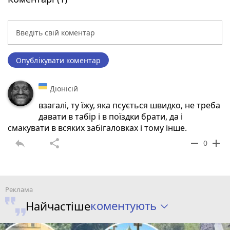
Опублікувати коментар
Діонісій
взагалі, ту їжу, яка псується швидко, не треба
давати в табір і в поїздки брати, да і
смакувати в всяких забігаловках і тому інше.
reply
share
remove
add
0
коментують
Найчастіше