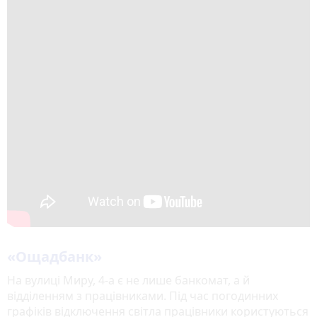
«Ощадбанк»
На вулиці Миру, 4-а є не лише банкомат, а й
відділенням з працівниками. Під час погодинних
графіків відключення світла працівники користуються