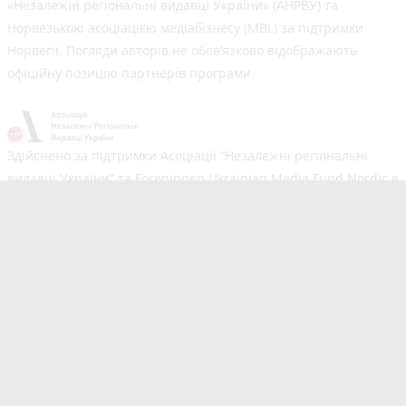
«Незалежні регіональні видавці України» (АНРВУ) та
Норвезькою асоціацією медіабізнесу (MBL) за підтримки
Норвегії. Погляди авторів не обов’язково відображають
офіційну позицію партнерів програми.
Здійснено за підтримки Асоціації “Незалежні регіональні
видавці України” та Foreningen Ukrainian Media Fund Nordic в
рамках реалізації проєкту Хаб підтримки регіональних медіа.
Погляди авторів не обов'язково збігаються з офіційною
позицією партнерів
Незалежний новинний портал з оперативним висвітленням
подій у Тернополі та області. Сайт новин №1 у Тернополі за
розміром аудиторії. Новини створюються для Вас
мультимедійною редакцією RIA та 20minut.ua. Ми
висвітлюємо важливі та цікаві події, людей, життя