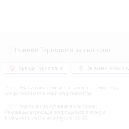
Новини Тернополя за сьогодні
Бренди Тернопілля
Звільнені з полон
20:03
Вдарив поліцейського гирею по голові. Суд
конфіскував металевий спортінвентар
19:00
Хор виконав останню волю Героя:
Лановецька громада попрощалася з воїном
Володимиром Паламарчуком
play_circle_filled
photo_camera