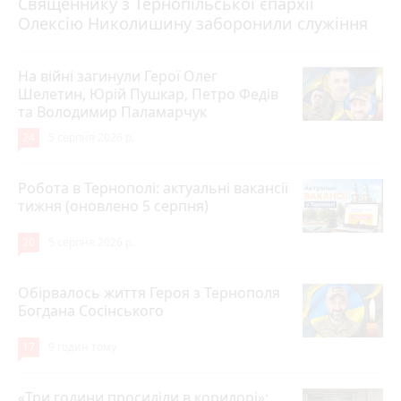
Священнику з Тернопільської єпархії
Олексію Николишину заборонили служіння
На війні загинули Герої Олег
Шелетин, Юрій Пушкар, Петро Федів
та Володимир Паламарчук
24
5 серпня 2026 р.
Робота в Тернополі: актуальні вакансії
тижня (оновлено 5 серпня)
20
5 серпня 2026 р.
Обірвалось життя Героя з Тернополя
Богдана Сосінського
17
9 годин тому
«Три години просиділи в коридорі»: