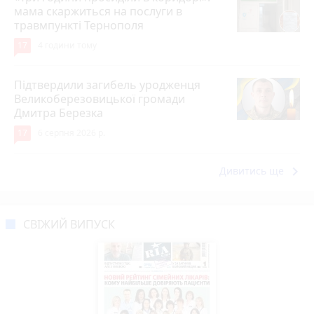
мама скаржиться на послуги в
травмпункті Тернополя
17
4 години тому
Підтвердили загибель уродженця
Великоберезовицької громади
Дмитра Березка
17
6 серпня 2026 р.
keyboard_arrow_right
Дивитись ще
СВІЖИЙ ВИПУСК