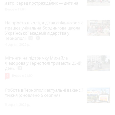
авто, серед постраждалих — дитина
Вчора о 17:04
Не просто школа, а дієва спільнота: як
працює унікальна бордингова школа
Української академії лідерства у
Тернополі
photo_camera
play_circle_filled
4 серпня 2026 р.
Мітинги на підтримку Михайла
Федорова у Тернополі тривають 23-ій
день
photo_camera
6
Вчора о 21:00
Робота в Тернополі: актуальні вакансії
тижня (оновлено 5 серпня)
5 серпня 2026 р.