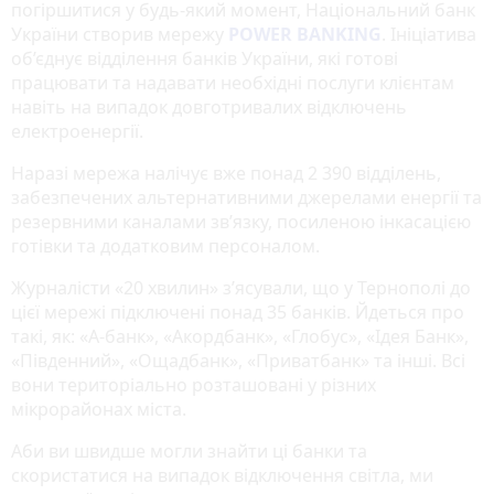
погіршитися у будь-який момент, Національний банк
України створив мережу
POWER BANKING
. Ініціатива
об’єднує відділення банків України, які готові
працювати та надавати необхідні послуги клієнтам
навіть на випадок довготривалих відключень
електроенергії.
Наразі мережа налічує вже понад 2 390 відділень,
забезпечених альтернативними джерелами енергії та
резервними каналами зв’язку, посиленою інкасацією
готівки та додатковим персоналом.
Журналісти «20 хвилин» з’ясували, що у Тернополі до
цієї мережі підключені понад 35 банків. Йдеться про
такі, як: «А-банк», «Акордбанк», «Глобус», «Ідея Банк»,
«Південний», «Ощадбанк», «Приватбанк» та інші. Всі
вони територіально розташовані у різних
мікрорайонах міста.
Аби ви швидше могли знайти ці банки та
скористатися на випадок відключення світла, ми