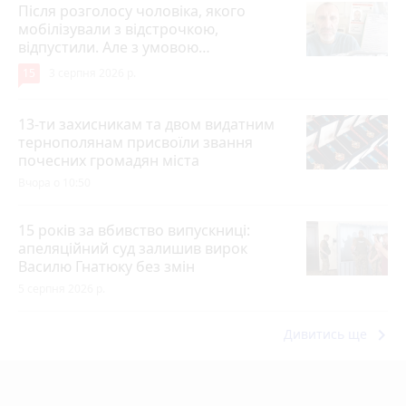
Після розголосу чоловіка, якого
мобілізували з відстрочкою,
відпустили. Але з умовою…
15
3 серпня 2026 р.
13-ти захисникам та двом видатним
тернополянам присвоїли звання
почесних громадян міста
Вчора о 10:50
15 років за вбивство випускниці:
апеляційний суд залишив вирок
Василю Гнатюку без змін
5 серпня 2026 р.
keyboard_arrow_right
Дивитись ще