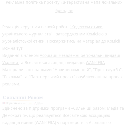
Рекламна політика проєкту «Інтерактивна мапа локальних
брендів»
Редакція керується в своїй роботі
"Кодексом етики
українського журналіста"
, затвердженим Комісією з
журналістської етики. Поскаржитись на матеріал до Комісії
можна
тут
Видання є членом
Асоціації Незалежні регіональні видавці
України
та Всесвітньої асоціації видавців
WAN-IFRA
Матеріали з позначками "Новини компаній", "Прес-служба",
"Реклама" та "Партнерський проєкт" опубліковані на правах
реклами.
Здійснено за підтримки програми «Сильніші разом: Медіа та
Демократія», що реалізується Всесвітньою асоціацією
видавців новин (WAN-IFRA) у партнерстві з Асоціацією