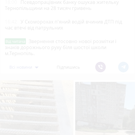
18:00
Псевдопрацівник банку ошукав жительку
Тернопільщини на 28 тисяч гривень
16:42
У Скоморохах п'яний водій вчинив ДТП під
час втечі від патрульних
Звернення стосовно нової розмітки і
Від читача
знаків дорожнього руху біля шостої школи
м.Тернопіль.
Всі новини
Підпишись