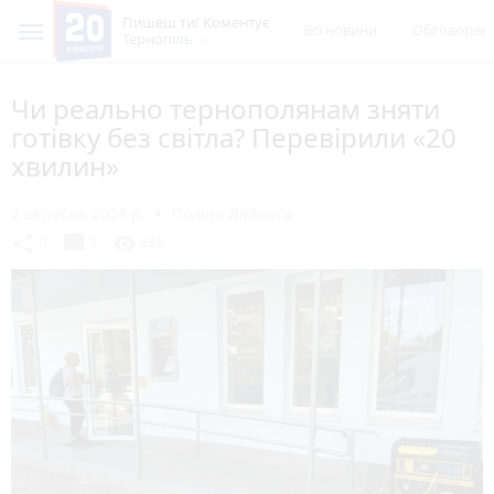
Пишеш ти! Коментує
Всі новини
Обговорен
Тернопіль
Чи реально тернополянам зняти
готівку без світла? Перевірили «20
хвилин»
2 вересня 2024 р.
Поліна Дайнега
chat_bubble
share
visibility
0
2
838