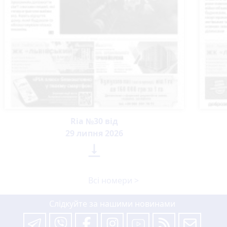
Ria №30 від
29 липня 2026

Всі номери >
Слідкуйте за нашими новинами