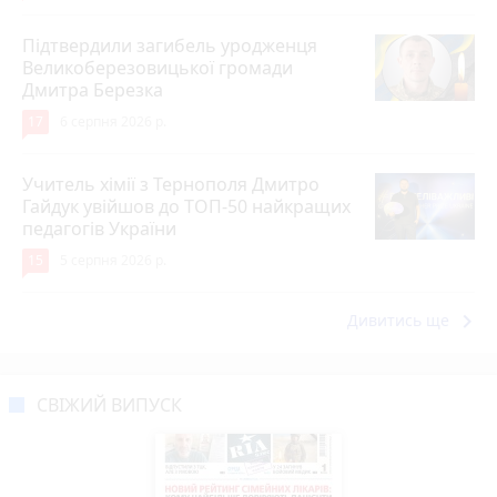
Підтвердили загибель уродженця
Великоберезовицької громади
Дмитра Березка
17
6 серпня 2026 р.
Учитель хімії з Тернополя Дмитро
Гайдук увійшов до ТОП-50 найкращих
педагогів України
15
5 серпня 2026 р.
keyboard_arrow_right
Дивитись ще
СВІЖИЙ ВИПУСК