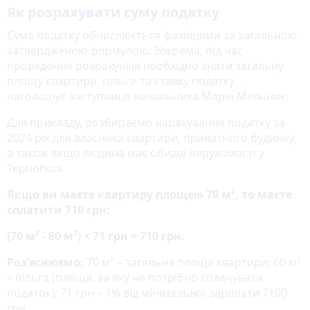
Як розрахувати суму податку
Сума податку обчислюється фахівцями за загальною
затвердженою формулою. Зокрема, під час
проведення розрахунків необхідно знати загальну
площу квартири, пільги та ставку податку, –
наголошує заступниця начальника Марія Мельник.
Для прикладу, розбираємо нарахування податку за
2024 рік для власника квартири, приватного будинку,
а також якщо людина має обидві нерухомості у
Тернополі.
Якщо ви маєте квартиру площею 70 м², то маєте
сплатити 710 грн:
(70 м² - 60 м²) × 71 грн = 710 грн.
Роз’яснюємо:
70 м² – загальна площа квартири; 60 м²
– пільга (площа, за яку не потрібно сплачувати
податок); 71 грн – 1% від мінімальної зарплати 7100
грн.