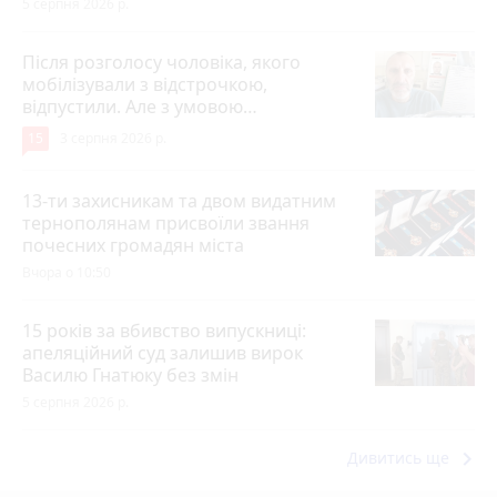
5 серпня 2026 р.
Після розголосу чоловіка, якого
мобілізували з відстрочкою,
відпустили. Але з умовою…
15
3 серпня 2026 р.
13-ти захисникам та двом видатним
тернополянам присвоїли звання
почесних громадян міста
Вчора о 10:50
15 років за вбивство випускниці:
апеляційний суд залишив вирок
Василю Гнатюку без змін
5 серпня 2026 р.
keyboard_arrow_right
Дивитись ще