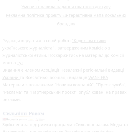
Умови і правила надання платного доступу
Рекламна політика проєкту «Інтерактивна мапа локальних
брендів»
Редакція керується в своїй роботі
"Кодексом етики
українського журналіста"
, затвердженим Комісією з
журналістської етики. Поскаржитись на матеріал до Комісії
можна
тут
Видання є членом
Асоціації Незалежні регіональні видавці
України
та Всесвітньої асоціації видавців
WAN-IFRA
Матеріали з позначками "Новини компаній", "Прес-служба",
"Реклама" та "Партнерський проєкт" опубліковані на правах
реклами.
Здійснено за підтримки програми «Сильніші разом: Медіа та
Демократія», що реалізується Всесвітньою асоціацією