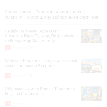
5 серпня 2026 р.
Священнику з Тернопільської єпархії
Олексію Николишину заборонили служіння
На війні загинули Герої Олег
Шелетин, Юрій Пушкар, Петро Федів
та Володимир Паламарчук
24
5 серпня 2026 р.
Робота в Тернополі: актуальні вакансії
тижня (оновлено 5 серпня)
20
5 серпня 2026 р.
Обірвалось життя Героя з Тернополя
Богдана Сосінського
17
5 годин тому