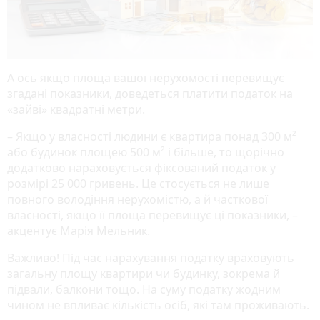
А ось якщо площа вашої нерухомості перевищує
згадані показники, доведеться платити податок на
«зайві» квадратні метри.
– Якщо у власності людини є квартира понад 300 м²
або будинок площею 500 м² і більше, то щорічно
додатково нараховується фіксований податок у
розмірі 25 000 гривень. Це стосується не лише
повного володіння нерухомістю, а й часткової
власності, якщо її площа перевищує ці показники, –
акцентує Марія Мельник.
Важливо! Під час нарахування податку враховують
загальну площу квартири чи будинку, зокрема й
підвали, балкони тощо. На суму податку жодним
чином не впливає кількість осіб, які там проживають.