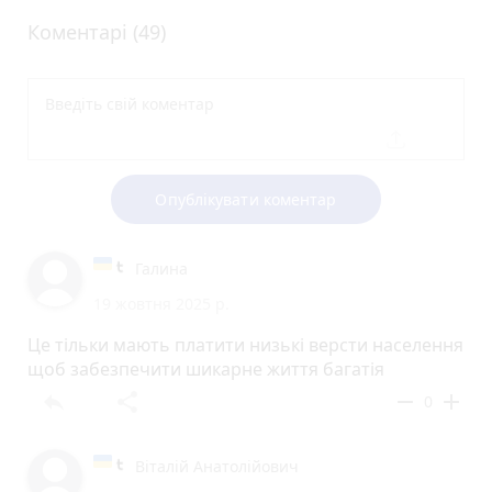
Коментарі (49)
Опублікувати коментар
Галина
19 жовтня 2025 р.
Це тільки мають платити низькі версти населення
щоб забезпечити шикарне життя багатія
reply
share
remove
add
0
Віталій Анатолійович