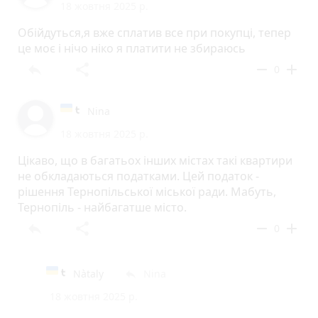
18 жовтня 2025 р.
Обійдуться,я вже сплатив все при покупці, тепер
це моє і нічо ніко я платити не збираюсь
reply
share
remove
add
0
Nina
18 жовтня 2025 р.
Цікаво, що в багатьох інших містах такі квартири
не обкладаються податками. Цей податок -
рішення Тернопільської міської ради. Мабуть,
Тернопіль - найбагатше місто.
reply
share
remove
add
0
Nàtaly
Nina
reply
18 жовтня 2025 р.