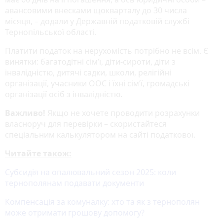
авансовими внесками щокварталу до 30 числа
місяця, – додали у Державній податковій службі
Тернопільської області.
Платити податок на нерухомість потрібно не всім. Є
винятки: багатодітні сім’ї, діти-сироти, діти з
інвалідністю, дитячі садки, школи, релігійні
організації, учасники ООС і їхні сім’ї, громадські
організації осіб з інвалідністю.
Важливо!
Якщо не хочете проводити розрахунки
власноруч для перевірки – скористайтеся
спеціальним калькулятором на сайті податкової.
Читайте також:
Субсидія на опалювальний сезон 2025: коли
тернополянам подавати документи
Компенсація за комуналку: хто та як з тернополян
може отримати грошову допомогу?