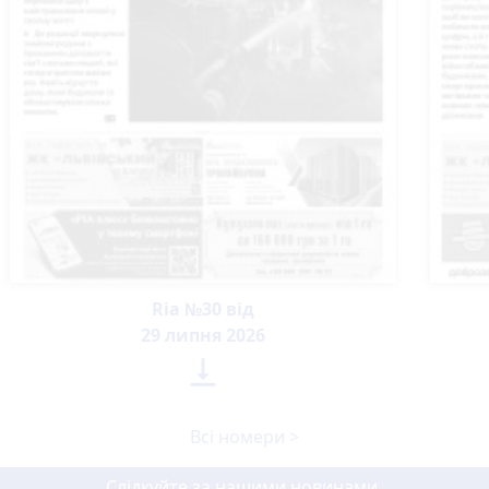
Ria №30 від
29 липня 2026

Всі номери >
Слідкуйте за нашими новинами