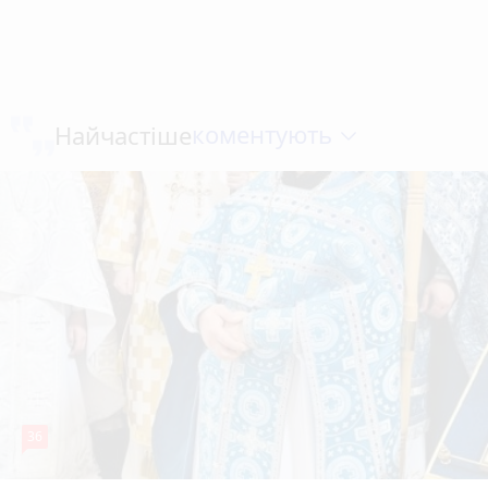
коментують
Найчастіше
36