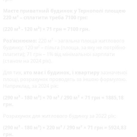
Маєте приватний будинок у Тернополі площею
220 м² – сплатити треба 7100 грн:
(220 м² - 120 м²) × 71 грн = 7100 грн.
Роз’яснюємо:
220 м² – загальна площа житлового
будинку; 120 м² – пільга (площа, за яку не потрібно
платити); 71 грн – 1% від мінімальної зарплати
(станом на 2024 рік).
Для тих,
хто має і будинок, і квартиру
зазначеної
площі, розрахунок проводять за іншою формулою.
Наприклад, за 2024 рік:
(290 м² - 180 м²) × 70 м² / 290 м² × 71 грн = 1885,18
грн.
Розрахунок для житлового будинку за 2022 рік:
(290 м² - 180 м²) × 220 м² / 290 м² × 71 грн = 5924,83
грн.