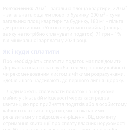
Роз’яснення:
70 м² – загальна площа квартири, 220 м²
– загальна площа житлового будинку, 290 м² – сума
загальних площ квартири та будинку, 180 м² – пільга
для різнотипних об’єктів нерухомого майна (площа,
за яку не потрібно сплачувати податок), 71 грн – 1%
від мінімальної зарплати у 2024 році.
Як і куди сплатити
Про необхідність сплатити податок має повідомити
Державна податкова служба в електронному кабінеті
чи рекомендованим листом з чіткими розрахунками.
Здебільшого надсилають до першого липня щороку.
– Люди можуть сплачувати податок на нерухоме
майно у сільській місцевості через каси рад за
квитанцією про прийняття податків або в особистому
кабінеті платника податків, чи за вказаними
реквізитами у повідомленні-рішенні. Від моменту
отримання квитанції про сплату власник нерухомості
має 60 днів на її погашення, а ось юридичні особи –