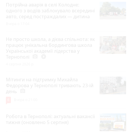
Потрійна аварія в селі Колодне:
одного з водіїв заблокувало всередині
авто, серед постраждалих — дитина
Вчора о 17:04
Не просто школа, а дієва спільнота: як
працює унікальна бордингова школа
Української академії лідерства у
Тернополі
photo_camera
play_circle_filled
4 серпня 2026 р.
Мітинги на підтримку Михайла
Федорова у Тернополі тривають 23-ій
день
photo_camera
6
Вчора о 21:00
Робота в Тернополі: актуальні вакансії
тижня (оновлено 5 серпня)