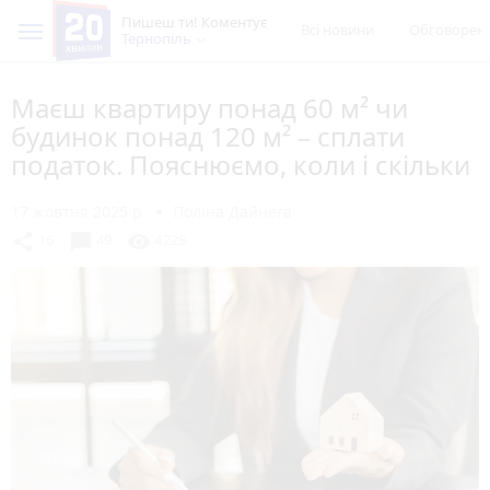
Пишеш ти! Коментує
Всі новини
Обговорен
Тернопіль
Маєш квартиру понад 60 м² чи
будинок понад 120 м² – сплати
податок. Пояснюємо, коли і скільки
17 жовтня 2025 р.
Поліна Дайнега
chat_bubble
share
visibility
16
49
4228