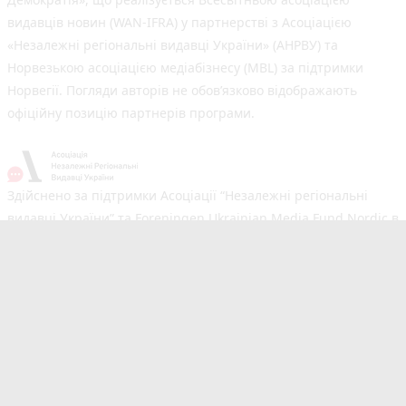
видавців новин (WAN-IFRA) у партнерстві з Асоціацією
«Незалежні регіональні видавці України» (АНРВУ) та
Норвезькою асоціацією медіабізнесу (MBL) за підтримки
Норвегії. Погляди авторів не обов’язково відображають
офіційну позицію партнерів програми.
Здійснено за підтримки Асоціації “Незалежні регіональні
видавці України” та Foreningen Ukrainian Media Fund Nordic в
рамках реалізації проєкту Хаб підтримки регіональних медіа.
Погляди авторів не обов'язково збігаються з офіційною
позицією партнерів
Незалежний новинний портал з оперативним висвітленням
подій у Тернополі та області. Сайт новин №1 у Тернополі за
розміром аудиторії. Новини створюються для Вас
мультимедійною редакцією RIA та 20minut.ua. Ми