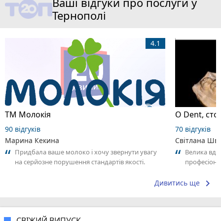
Ваші відгуки про послуги у
Тернополі
4.1
ТМ Молокія
O Dent, сто
90 відгуків
70 відгуків
Марина Кекина
Світлана Шв
Придбала ваше молоко і хочу звернути увагу
Велика вдяч
на серйозне порушення стандартів якості.
професіона
Продукт має стійкий неприємний запах...
дуууже зад
keyboard_arrow_right
Дивитись ще
СВІЖИЙ ВИПУСК