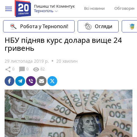
Пишеш ти! Коментує
Всі новини
Обговорен
Тернопіль
Робота у Тернополі!
Огляди
НБУ підняв курс долара вище 24
гривень
29 листопада 2019 р.
20 хвилин
chat_bubble
share
visibility
0
0
82