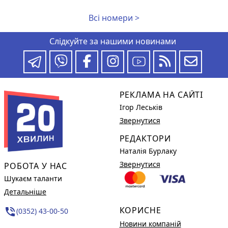
Всі номери >
Слідкуйте за нашими новинами
РЕКЛАМА НА САЙТІ
Ігор Леськів
Звернутися
РЕДАКТОРИ
Наталія Бурлаку
Звернутися
РОБОТА У НАС
Шукаєм таланти
Детальніше
КОРИСНЕ
phone_in_talk
(0352) 43-00-50
Новини компаній