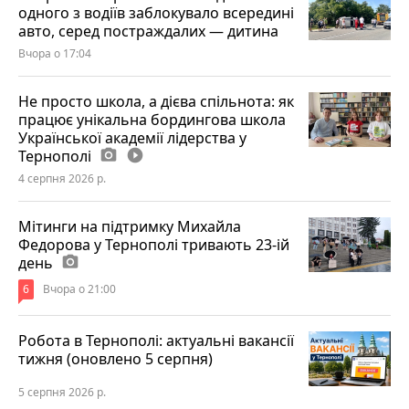
одного з водіїв заблокувало всередині
авто, серед постраждалих — дитина
Вчора о 17:04
Не просто школа, а дієва спільнота: як
працює унікальна бордингова школа
Української академії лідерства у
Тернополі
photo_camera
play_circle_filled
4 серпня 2026 р.
Мітинги на підтримку Михайла
Федорова у Тернополі тривають 23-ій
день
photo_camera
6
Вчора о 21:00
Робота в Тернополі: актуальні вакансії
тижня (оновлено 5 серпня)
5 серпня 2026 р.