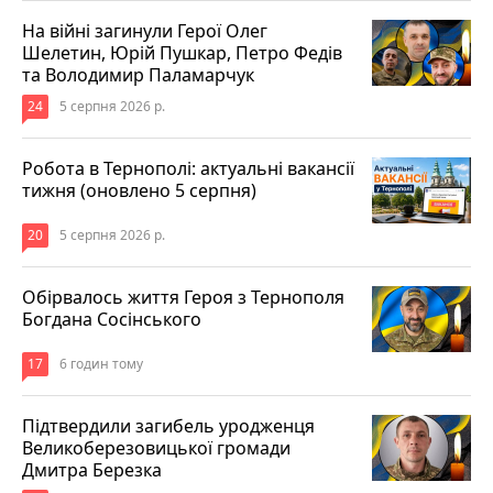
На війні загинули Герої Олег
Шелетин, Юрій Пушкар, Петро Федів
та Володимир Паламарчук
24
5 серпня 2026 р.
Робота в Тернополі: актуальні вакансії
тижня (оновлено 5 серпня)
20
5 серпня 2026 р.
Обірвалось життя Героя з Тернополя
Богдана Сосінського
17
6 годин тому
Підтвердили загибель уродженця
Великоберезовицької громади
Дмитра Березка