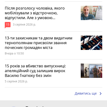
Після розголосу чоловіка, якого
мобілізували з відстрочкою,
відпустили. Але з умовою…
15
3 серпня 2026 р.
13-ти захисникам та двом видатним
тернополянам присвоїли звання
почесних громадян міста
Вчора о 10:50
15 років за вбивство випускниці:
апеляційний суд залишив вирок
Василю Гнатюку без змін
5 серпня 2026 р.
keyboard_arrow_right
Дивитись ще