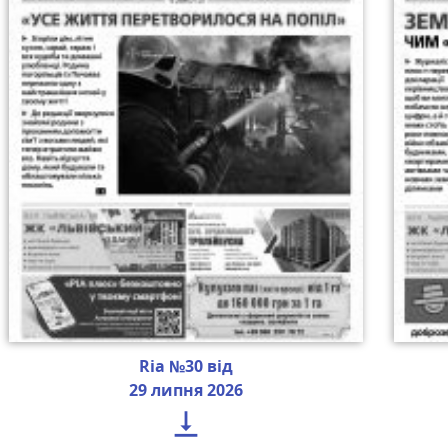
Ria №30 від
29 липня 2026
