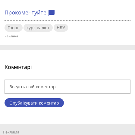
Прокоментуйте
chat_bubble
Гроші
курс валют
НБУ
Коментарі
Опублікувати коментар