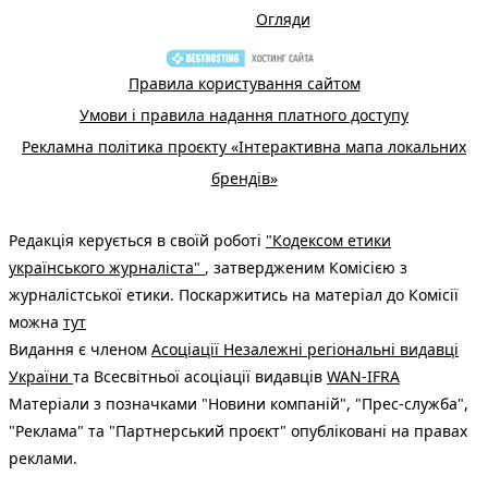
Огляди
Правила користування сайтом
Умови і правила надання платного доступу
Рекламна політика проєкту «Інтерактивна мапа локальних
брендів»
Редакція керується в своїй роботі
"Кодексом етики
українського журналіста"
, затвердженим Комісією з
журналістської етики. Поскаржитись на матеріал до Комісії
можна
тут
Видання є членом
Асоціації Незалежні регіональні видавці
України
та Всесвітньої асоціації видавців
WAN-IFRA
Матеріали з позначками "Новини компаній", "Прес-служба",
"Реклама" та "Партнерський проєкт" опубліковані на правах
реклами.