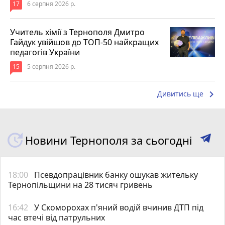
17
6 серпня 2026 р.
Учитель хімії з Тернополя Дмитро
Гайдук увійшов до ТОП-50 найкращих
педагогів України
15
5 серпня 2026 р.
keyboard_arrow_right
Дивитись ще
Новини Тернополя за сьогодні
18:00
Псевдопрацівник банку ошукав жительку
Тернопільщини на 28 тисяч гривень
16:42
У Скоморохах п'яний водій вчинив ДТП під
час втечі від патрульних