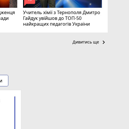
mode_comment
mode_comment
дженця
Учитель хімії з Тернополя Дмитро
мади
Гайдук увійшов до ТОП-50
найкращих педагогів України
keyboard_arrow_right
Дивитись ще
и
ra