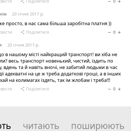
овісти
Поділитися
0
share
remove
add
нім
20 січня 2017 р.
же просто, в нас сама більша заробітна платня ))
овісти
Поділитися
0
share
remove
add
я
20 січня 2017 р.
о в нашому місті найкращий транспорт! ви хіба не
ли? весь транспорт новенький, чистий, їздить по
у, вдень та й навіть вночі, не забитий людьми в час
одії адекватні на це ж треба додаткові гроші, а в інших
 хай на колимагах їздять, так їм жлобам і треба!!!
овісти
Поділитися
0
share
remove
add
ють
читають
поширюють