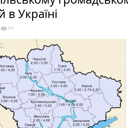
 в Україні
visibility
535