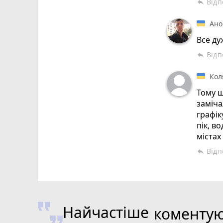
Відп
reply
Ано
Все ду
Відп
reply
Кол
Тому щ
заміча
графік
пік, в
містах
Відп
reply
Найчастіше
коменту