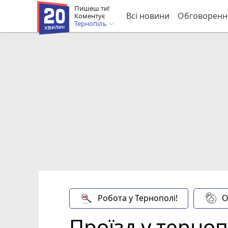
Пишеш ти!
Всі новини
Обговоренн
Коментує
Тернопіль
Робота у Тернополі!
О
Проїзд у терно