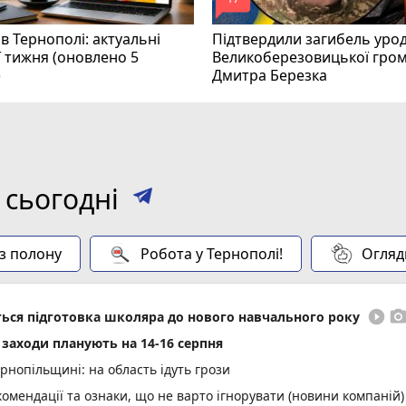
mode_comment
в Тернополі: актуальні
Підтвердили загибель уро
ї тижня (оновлено 5
Великоберезовицької гро
)
Дмитра Березка
 сьогодні
 з полону
Робота у Тернополі!
Огляд
play_circle_filled
photo_came
еться підготовка школяра до нового навчального року
і заходи планують на 14-16 серпня
нопільщині: на область ідуть грози
омендації та ознаки, що не варто ігнорувати (новини компаній)