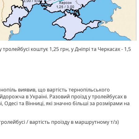
 тролейбусі коштує 1,25 грн, у Дніпрі та Черкасах - 1,5
нопіль виявив, що вартість тернопільського
дорожча в Україні. Разовий проїзд у тролейбусах в
і, Одесі та Вінниці, які значно більші за розмірами на
тролейбусі / вартість проїзду в маршрутному т/з)