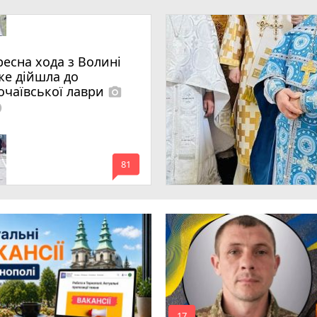
ресна хода з Волині
же дійшла до
очаївської лаври
photo_camera
lled
mode_comment
81
17