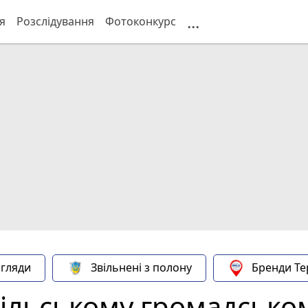
...
я
Розслідування
Фотоконкурс
гляди
Звільнені з полону
Бренди Те
пільському громадсько