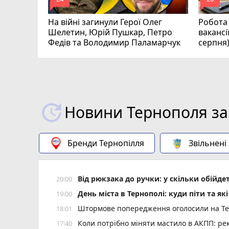
mode_comment
mode_comment
На війні загинули Герої Олег
Робота 
Шелетин, Юрій Пушкар, Петро
вакансі
Федів та Володимир Паламарчук
серпня
Новини Тернополя за
Бренди Тернопілля
Звільнені
Від рюкзака до ручки: у скільки обійд
20:00
День міста в Тернополі: куди піти та як
19:00
Штормове попередження оголосили на Тер
18:01
Коли потрібно міняти мастило в АКПП: рек
17:40