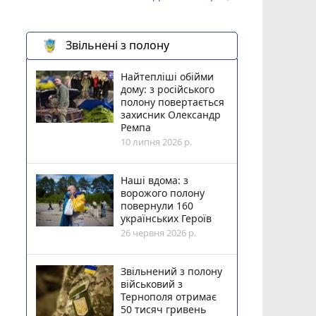
Звільнені з полону
Найтепліші обійми
дому: з російського
полону повертається
захисник Олександр
Ремпа
10 липня 2026 р.
Наші вдома: з
ворожого полону
повернули 160
українських Героїв
26 червня 2026 р.
Звільнений з полону
військовий з
Тернополя отримає
50 тисяч гривень