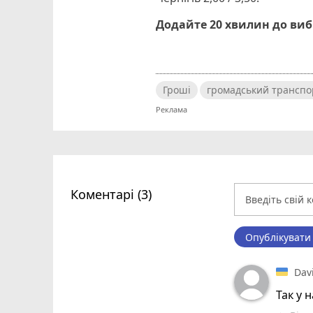
Додайте 20 хвилин до ви
Гроші
громадський транспо
Коментарі (3)
Опублікувати
Dav
Так у н