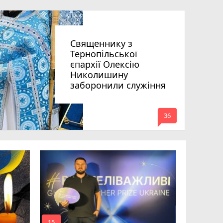
Священнику з
Тернопільської
єпархії Олексію
Николишину
заборонили служіння
mode_comment
36
На війні 
Шелетин,
Федів та
15
24