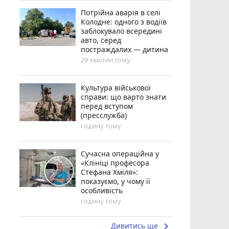
Потрійна аварія в селі
Колодне: одного з водіїв
заблокувало всередині
авто, серед
постраждалих — дитина
29 хвилин тому
Культура військової
справи: що варто знати
перед вступом
(пресслужба)
годину тому
Сучасна операційна у
«Клініці професора
Стефана Хміля»:
показуємо, у чому її
особливість
годину тому
keyboard_arrow_right
Дивитись ще