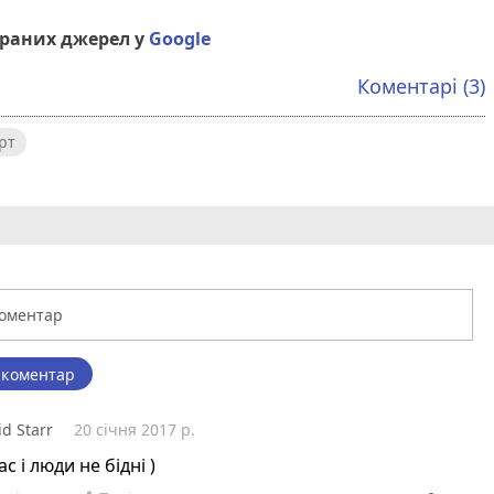
браних джерел у
Google
Коментарі (3)
рт
 коментар
id Starr
20 січня 2017 р.
ас і люди не бідні )