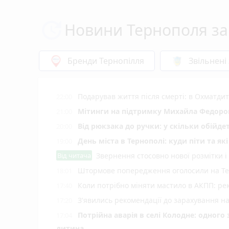
Новини Тернополя за
Бренди Тернопілля
Звільнені
Подарував життя після смерті: в Охматд
22:00
Мітинги на підтримку Михайла Федоров
21:00
Від рюкзака до ручки: у скільки обійд
20:00
День міста в Тернополі: куди піти та як
19:00
Від читача
Звернення стосовно нової розмітки і
Штормове попередження оголосили на Тер
18:01
Коли потрібно міняти мастило в АКПП: рек
17:40
З'явились рекомендації до зарахування н
17:20
Потрійна аварія в селі Колодне: одного
17:04
дитина