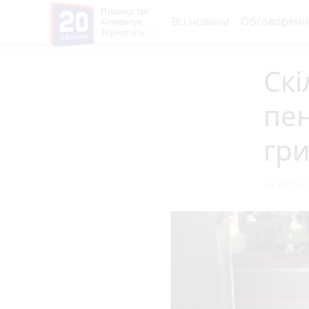
Пишеш ти!
Всі новини
Обговоренн
Коментує
Тернопіль
Скі
пен
гр
14 квітня