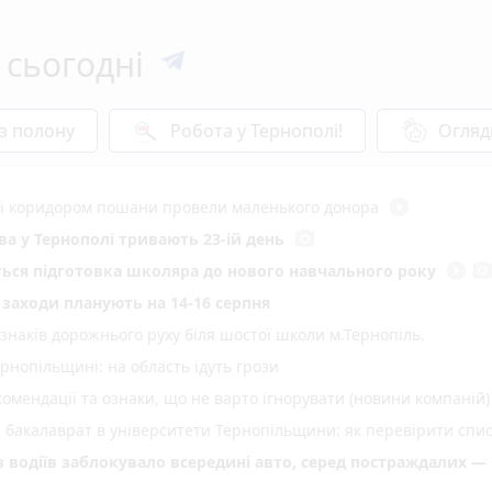
 сьогодні
 з полону
Робота у Тернополі!
Огляд
play_circle_filled
иті коридором пошани провели маленького донора
photo_camera
а у Тернополі тривають 23-ій день
play_circle_filled
photo_came
еться підготовка школяра до нового навчального року
і заходи планують на 14-16 серпня
 знаків дорожнього руху біля шостої школи м.Тернопіль.
нопільщині: на область ідуть грози
омендації та ознаки, що не варто ігнорувати (новини компаній)
а бакалаврат в університети Тернопільщини: як перевірити спи
 з водіїв заблокувало всередині авто, серед постраждалих —