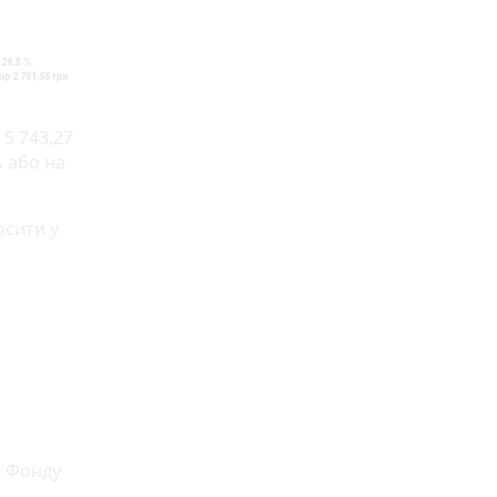
 5 743,27
ь або на
осити у
о Фонду