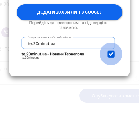
е 20 хвилин до вибраних джерел у
Google
ДОДАТИ 20 ХВИЛИН В GOOGLE
нтарі
Опублікувати комент