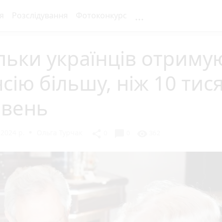
...
я
Розслідування
Фотоконкурс
льки українців отриму
сію більшу, ніж 10 тис
ивень
 2024 р.
Ольга Турчак
chat_bubble
share
visibility
0
0
362