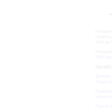
Нагадає
гривень.
9,6% до 
Нагадає
ПФУ пер
Читайт
Деяким п
пощаст
Підвище
змінитьс
Пенсія з