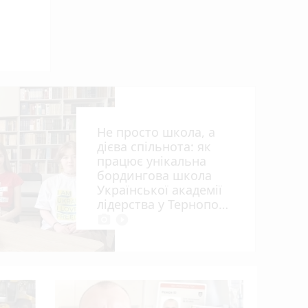
ьна
Не просто школа, а
дієва спільнота: як
працює унікальна
бордингова школа
Української академії
лідерства у Тернополі
photo_camera
play_circle_filled
Розвиток 
огляд гурт