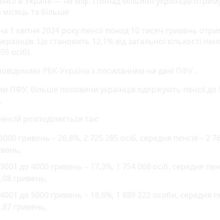
енсії в Україні — не міф. І понад мільйон українців отри
 місяць та більше
а 1 квітня 2024 року пенсії понад 10 тисяч гривень отр
українців. Це становить 12,1% від загальної кількості пен
05 осіб).
повідомляє
РБК-Україна
з посиланням на дані
ПФУ
.
ми ПФУ, більше половини українців одержують пенсії до 
.
енсій розподіляється так:
3000 гривень – 26,8%, 2 725 285 осіб, середня пенсія – 2 7
вень,
 3001 до 4000 гривень – 17,3%, 1 754 068 осіб, середня пен
,08 гривень,
 4001 до 5000 гривень – 18,6%, 1 889 222 особи, середня пе
,87 гривень,