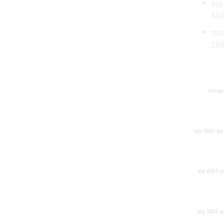
від
843
пон
268