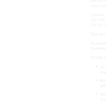
Високі п
тисяч на
Станом н
224 710 
(10 154 7
Про це 
За дани
гривень
Розмір п
до 
гри
від
548
від
415