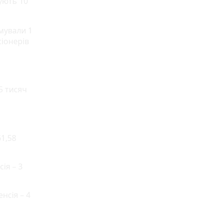
мують 10
имували 1
сіонерів
5 тисяч
61,58
сія – 3
нсія – 4