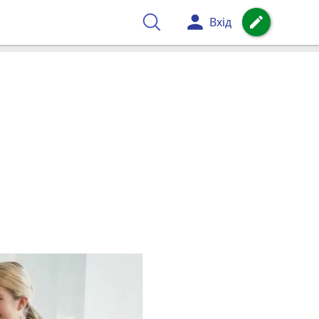
person
create
Вхід