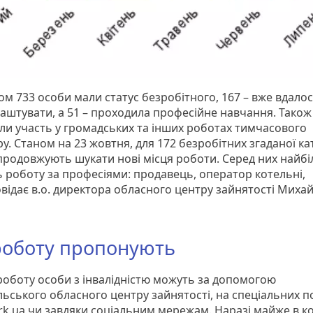
ом 733 особи мали статус безробітного, 167 – вже вдало
аштувати, а 51 – проходила професійне навчання. Також
али участь у громадських та інших роботах тимчасового
у. Станом на 23 жовтня, для 172 безробітних згаданої кат
 продовжують шукати нові місця роботи. Серед них найб
 роботу за професіями: продавець, оператор котельні,
відає в.о. директора обласного центру зайнятості Миха
роботу пропонують
роботу особи з інвалідністю можуть за допомогою
льського обласного центру зайнятості, на спеціальних п
rk.ua чи завдяки соціальним мережам. Наразі майже в 