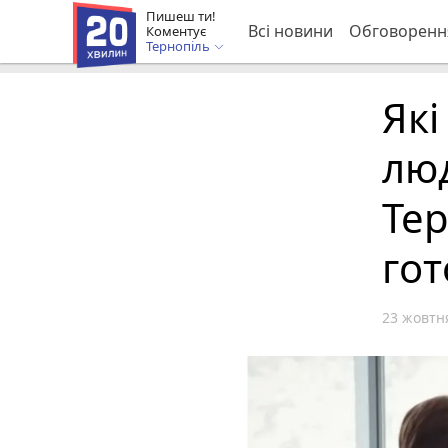
Пишеш ти!
Всі новини
Обговоренн
Коментує
Тернопіль
Які
люд
Тер
гот
23 жовтня