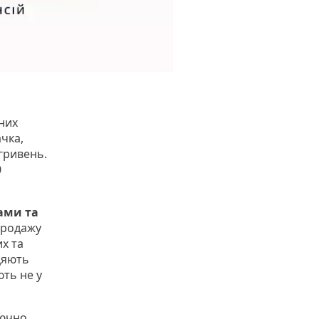
сних
чка,
 гривень.
0
ами та
продажу
их та
цяють
ють не у
лючно