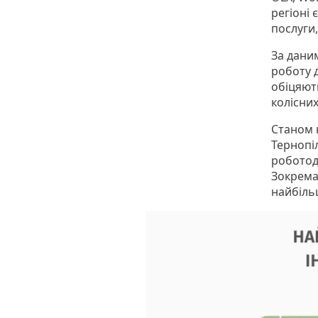
регіоні
послуги,
За дани
роботу д
обіцяют
колісних
Станом 
Тернопіл
роботод
Зокрема,
найбільш