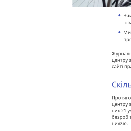
Вчи
інв
Ми 
про
Журналі
центру з
сайті п
Скіл
Протяго
центру 
них 21 у
безробіт
нижче.