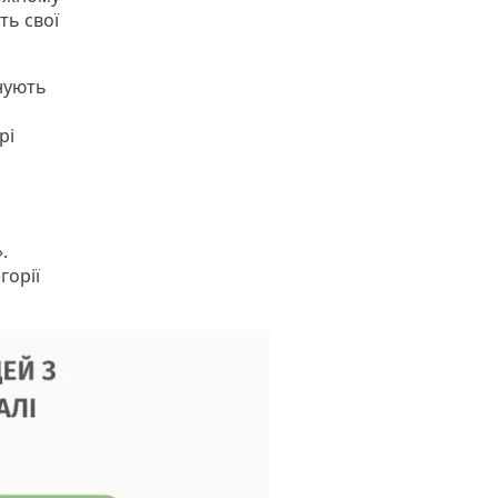
ть свої
нують
рі
.
горії