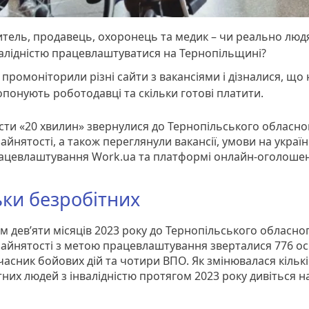
тель, продавець, охоронець та медик – чи реально люд
алідністю працевлаштуватися на Тернопільщині?
промоніторили різні сайти з вакансіями і дізналися, що 
понують роботодавці та скільки готові платити.
сти «20 хвилин» звернулися до Тернопільського обласно
айнятості, а також переглянули вакансії, умови на украї
рацевлаштування Work.ua та платформі онлайн-оголошен
ьки безробітних
м дев’яти місяців 2023 року до Тернопільського обласно
зайнятості з метою працевлаштування зверталися 776 осі
часник бойових дій та чотири ВПО. Як змінювалася кільк
них людей з інвалідністю протягом 2023 року дивіться н