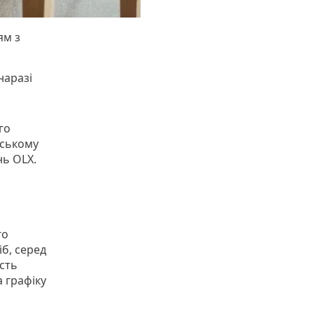
ям з
наразі
го
нському
ь OLX.
го
б, серед
ість
а графіку