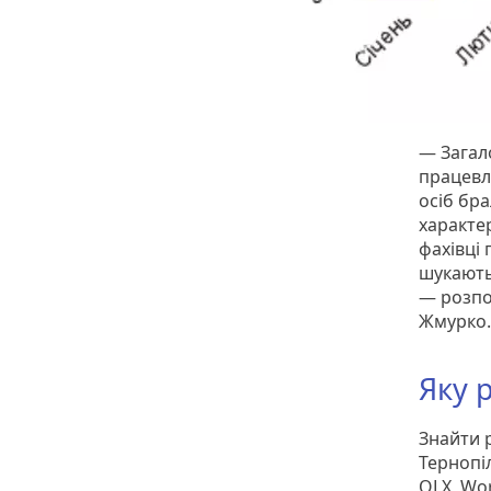
— Загал
працевл
осіб бр
характер
фахівці
шукають
— розпо
Жмурко.
Яку 
Знайти 
Тернопі
OLX, Wo