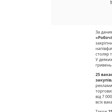
За даним
«Робочі
закріпн
напівфа
столяр т
У деяких
гривень.
25 вака
закупі
реклами 
торгови
від 7 00
всіх вак
Також
2