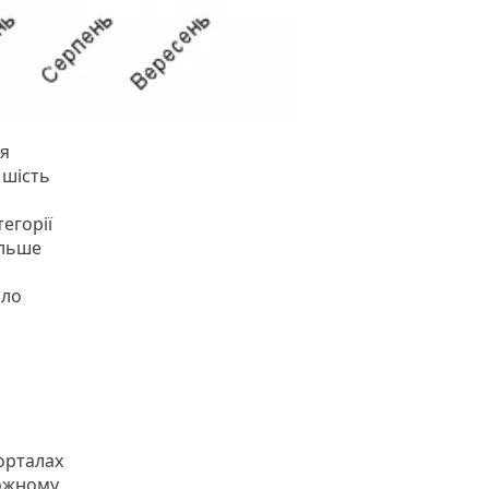
ся
 шість
егорії
ільше
йло
орталах
кожному