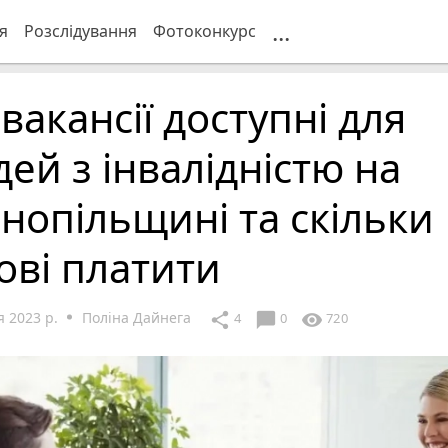
...
я
Розслідування
Фотоконкурс
 вакансії доступні для
ей з інвалідністю на
нопільщині та скільки
ові платити
 2023 р.
Поліна Дайнега
chat_bubble
share
visibility
4
0
720