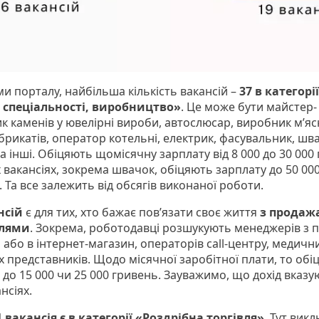
и порталу, найбільша кількість вакансій –
37 в категорії
 спеціальності, виробництво»
. Це може бути майстер-
ик каменів у ювелірні вироби, автослюсар, виробник м’я
брикатів, оператор котельні, електрик, фасувальник, шва
а інші. Обіцяють щомісячну зарплату від 8 000 до 30 000
 вакансіях, зокрема швачок, обіцяють зарплату до 50 00
 Та все залежить від обсягів виконаної роботи.
нсій
є для тих, хто бажає пов’язати своє життя
з продаж
влями
. Зокрема, роботодавці розшукують менеджерів з 
або в інтернет-магазин, операторів call-центру, медичн
х представників. Щодо місячної заробітної плати, то обі
0 до 15 000 чи 25 000 гривень. Зауважимо, що дохід вказу
ансіях.
1 вакансія є в категорії «Роздрібна торгівля»
. Тут вик