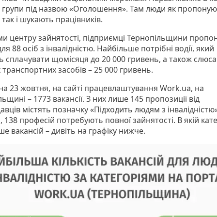
 є групи під назвою «Оголошення». Там люди як пропоную
 так і шукають працівників.
ми центру зайнятості, підприємці Тернопільщини пропо
ля 88 осіб з інвалідністю. Найбільше потрібні водії, який
ь сплачувати щомісяця до 20 000 гривень, а також слюса
 транспортних засобів – 25 000 гривень.
на 23 жовтня, на сайті працевлаштування Work.ua, на
ьщині – 1773 вакансії. З них лише 145 пропозиції від
авців містять позначку «Підходить людям з інвалідністю»
 138 професій потребують повної зайнятості. В якій кате
е вакансій – дивіть на графіку нижче.