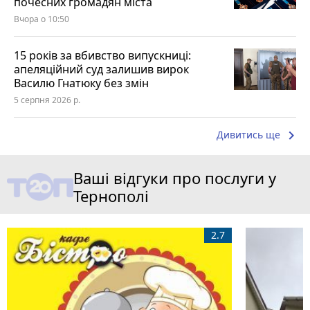
почесних громадян міста
Вчора о 10:50
15 років за вбивство випускниці:
апеляційний суд залишив вирок
Василю Гнатюку без змін
5 серпня 2026 р.
keyboard_arrow_right
Дивитись ще
Ваші відгуки про послуги у
Тернополі
2.7