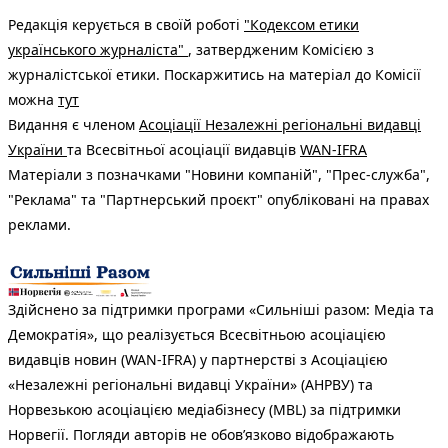
Редакція керується в своїй роботі
"Кодексом етики
українського журналіста"
, затвердженим Комісією з
журналістської етики. Поскаржитись на матеріал до Комісії
можна
тут
Видання є членом
Асоціації Незалежні регіональні видавці
України
та Всесвітньої асоціації видавців
WAN-IFRA
Матеріали з позначками "Новини компаній", "Прес-служба",
"Реклама" та "Партнерський проєкт" опубліковані на правах
реклами.
Здійснено за підтримки програми «Сильніші разом: Медіа та
Демократія», що реалізується Всесвітньою асоціацією
видавців новин (WAN-IFRA) у партнерстві з Асоціацією
«Незалежні регіональні видавці України» (АНРВУ) та
Норвезькою асоціацією медіабізнесу (MBL) за підтримки
Норвегії. Погляди авторів не обов’язково відображають