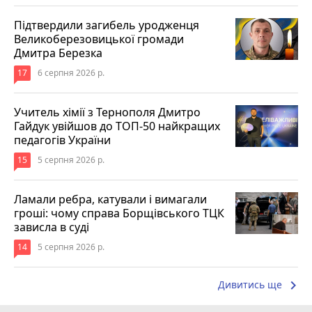
Підтвердили загибель уродженця
Великоберезовицької громади
Дмитра Березка
17
6 серпня 2026 р.
Учитель хімії з Тернополя Дмитро
Гайдук увійшов до ТОП-50 найкращих
педагогів України
15
5 серпня 2026 р.
Ламали ребра, катували і вимагали
гроші: чому справа Борщівського ТЦК
зависла в суді
14
5 серпня 2026 р.
keyboard_arrow_right
Дивитись ще