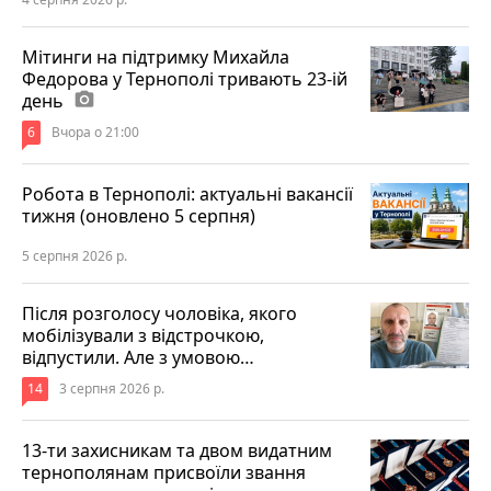
Мітинги на підтримку Михайла
Федорова у Тернополі тривають 23-ій
день
photo_camera
6
Вчора о 21:00
Робота в Тернополі: актуальні вакансії
тижня (оновлено 5 серпня)
5 серпня 2026 р.
Після розголосу чоловіка, якого
мобілізували з відстрочкою,
відпустили. Але з умовою…
14
3 серпня 2026 р.
13-ти захисникам та двом видатним
тернополянам присвоїли звання