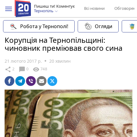
Пишеш ти! Коментує
Всі новини
Обговорен
Тернопіль
Робота у Тернополі!
Огляди
Корупція на Тернопільщині:
чиновник преміював свого сина
21 лютого 2017 р.
20 хвилин
chat_bubble
share
visibility
2
0
748