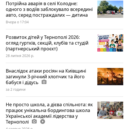
Потрійна аварія в селі Колодне:
одного з водіїв заблокувало всередині
авто, серед постраждалих — дитина
Вчора о 17:04
Розвиток дітей у Тернополі 2026:
огляд гуртків, секцій, клубів та студій
(партнерський проєкт)
28 липня 2026 р.
Внаслідок атаки росіян на Київщині
загинули 3-річний хлопчик та його
бабуся і дідусь
photo_camera
за 2 години
Не просто школа, а дієва спільнота: як
працює унікальна бордингова школа
Української академії лідерства у
Тернополі
photo_camera
play_circle_filled
4 серпня 2026 р.