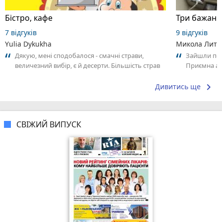
Бістро, кафе
7 відгуків
9 відгуків
Yulia Dykukha
Микола Литв
Дякую, мені сподобалося - смачні страви,
Зайшли поо
величезний вибір, є й десерти. Більшість страв
Приємна ат
на вагу, тому можна прикинути рахунок....
Замовлення
keyboard_arrow_right
Дивитись ще
СВІЖИЙ ВИПУСК