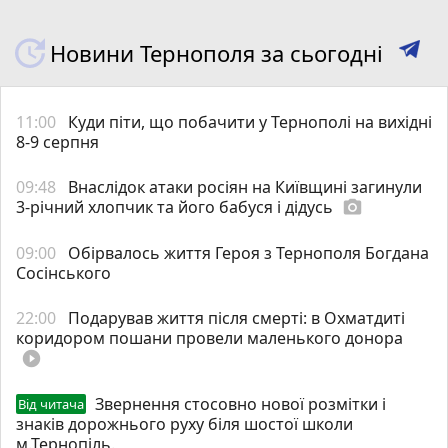
Новини Тернополя за сьогодні
11:00
Куди піти, що побачити у Тернополі на вихідні
8-9 серпня
09:48
Внаслідок атаки росіян на Київщині загинули
3-річний хлопчик та його бабуся і дідусь
photo_camera
09:00
Обірвалось життя Героя з Тернополя Богдана
Сосінського
22:00
Подарував життя після смерті: в Охматдиті
коридором пошани провели маленького донора
play_circle_filled
Звернення стосовно нової розмітки і
Від читача
знаків дорожнього руху біля шостої школи
м.Тернопіль.