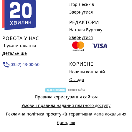
Ігор Леськів
Звернутися
РЕДАКТОРИ
Наталія Бурлаку
Звернутися
РОБОТА У НАС
Шукаєм таланти
Детальніше
КОРИСНЕ
phone_in_talk
(0352) 43-00-50
Новини компаній
Огляди
Правила користування сайтом
Умови і правила надання платного доступу
Рекламна політика проєкту «Інтерактивна мапа локальних
брендів»