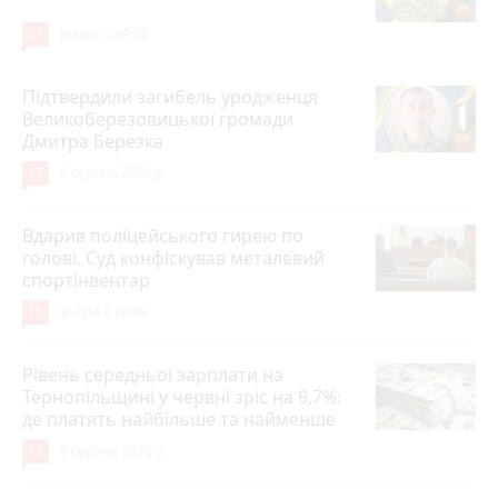
21
Вчора о 09:00
Підтвердили загибель уродженця
Великоберезовицької громади
Дмитра Березка
17
6 серпня 2026 р.
Вдарив поліцейського гирею по
голові. Суд конфіскував металевий
спортінвентар
15
Вчора о 20:03
Рівень середньої зарплати на
Тернопільщині у червні зріс на 9,7%:
де платять найбільше та найменше
13
6 серпня 2026 р.