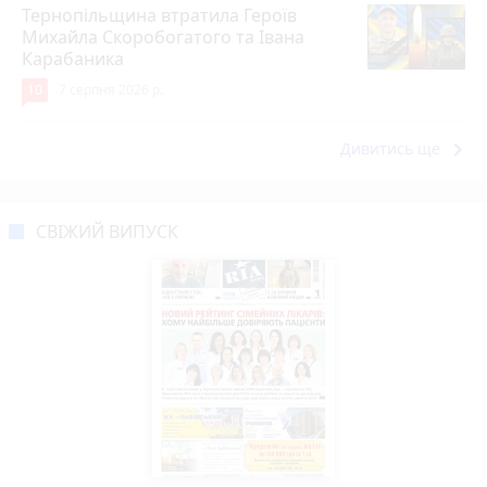
Тернопільщина втратила Героїв
Михайла Скоробогатого та Івана
Карабаника
10
7 серпня 2026 р.
keyboard_arrow_right
Дивитись ще
СВІЖИЙ ВИПУСК