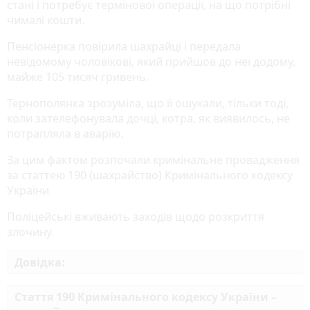
стані і потребує термінової операції, на що потрібні
чималі кошти.
Пенсіонерка повірила шахрайці і передала
невідомому чоловікові, який прийшов до неї додому,
майже 105 тисяч гривень.
Тернополянка зрозуміла, що її ошукали, тільки тоді,
коли зателефонувала дочці, котра, як виявилось, не
потрапляла в аварію.
За цим фактом розпочали кримінальне провадження
за статтею 190 (шахрайство) Кримінального кодексу
України
Поліцейські вживають заходів щодо розкриття
злочину.
Довідка:
Стаття 190 Кримінального кодексу України –