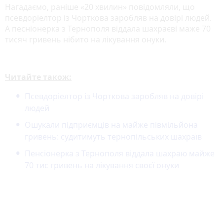
Нагадаємо, раніше «20 хвилин» повідомляли, що
псевдоріелтор із Чорткова заробляв на довірі людей.
А песніонерка з Тернополя віддала шахраєві маже 70
тисяч гривень нібито на лікування онуки.
Читайте також:
Псевдоріелтор із Чорткова заробляв на довірі
людей
Ошукали підприємців на майже півмільйона
гривень: судитимуть тернопільських шахраїв
Пенсіонерка з Тернополя віддала шахраю майже
70 тис гривень на лікування своєї онуки