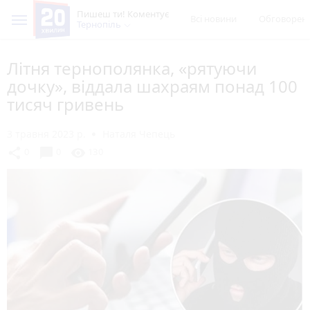
Пишеш ти! Коментує
Всі новини
Обговорен
Тернопіль
Літня тернополянка, «рятуючи
дочку», віддала шахраям понад 100
тисяч гривень
3 травня 2023 р.
Наталя Чепець
chat_bubble
share
visibility
0
0
130