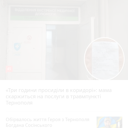
45
«Три години просиділи в коридорі»: мама
Вчора о 13:05
скаржиться на послуги в травмпункті
Тернополя
Обірвалось життя Героя з Тернополя
Богдана Сосінського