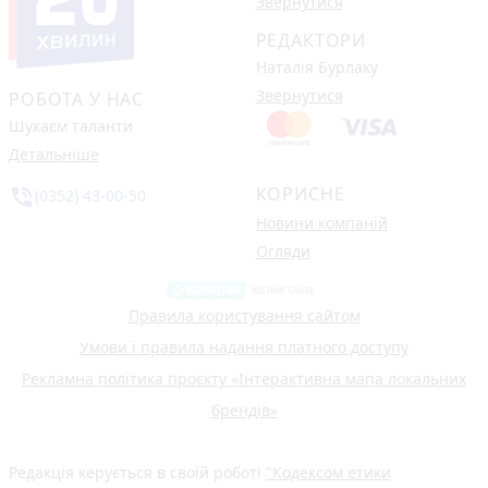
Звернутися
РЕДАКТОРИ
Наталія Бурлаку
Звернутися
РОБОТА У НАС
Шукаєм таланти
Детальніше
КОРИСНЕ
phone_in_talk
(0352) 43-00-50
Новини компаній
Огляди
Правила користування сайтом
Умови і правила надання платного доступу
Рекламна політика проєкту «Інтерактивна мапа локальних
брендів»
Редакція керується в своїй роботі
"Кодексом етики