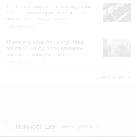
13-ти захисникам та двом видатним
тернополянам присвоїли звання
почесних громадян міста
7 серпня 2026 р.
15 років за вбивство випускниці:
апеляційний суд залишив вирок
Василю Гнатюку без змін
5 серпня 2026 р.
keyboard_arrow_right
Дивитись ще
коментують
Найчастіше