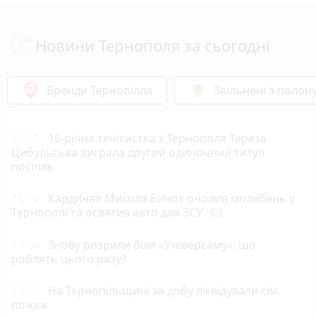
Новини Тернополя за сьогодні
Бренди Тернопілля
Звільнені з полон
16:00
16-річна тенісистка з Тернополя Тереза
Цибульська виграла другий одиночний титул
поспіль
15:10
Кардинал Микола Бичок очолив молебень у
Тернополі та освятив авто для ЗСУ
photo_camera
14:04
Знову розрили біля «Універсаму»: що
роблять цього разу?
13:00
На Тернопільщині за добу ліквідували сім
пожеж