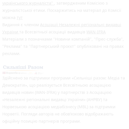
українського журналіста"
, затвердженим Комісією з
журналістської етики. Поскаржитись на матеріал до Комісії
можна
тут
Видання є членом
Асоціації Незалежні регіональні видавці
України
та Всесвітньої асоціації видавців
WAN-IFRA
Матеріали з позначками "Новини компаній", "Прес-служба",
"Реклама" та "Партнерський проєкт" опубліковані на правах
реклами.
Здійснено за підтримки програми «Сильніші разом: Медіа та
Демократія», що реалізується Всесвітньою асоціацією
видавців новин (WAN-IFRA) у партнерстві з Асоціацією
«Незалежні регіональні видавці України» (АНРВУ) та
Норвезькою асоціацією медіабізнесу (MBL) за підтримки
Норвегії. Погляди авторів не обов’язково відображають
офіційну позицію партнерів програми.