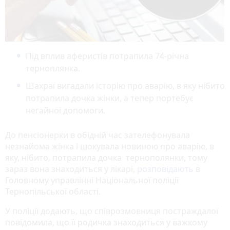
Під вплив аферистів потрапила 74-річна
терноплянка.
Шахраї вигадали історію про аварію, в яку нібито
потрапила дочка жінки, а тепер портебує
негайної допомоги.
До пенсіонерки в обідній час зателефонувала
незнайома жінка і шокувала новиною про аварію, в
яку, нібито, потрапила дочка тернополянки, тому
зараз вона знаходиться у лікарі,
розповідають
в
Головному управлінні Національної поліції
Тернопільської області.
У поліції додають, що співрозмовниця постраждалої
повідомила, що її родичка знаходиться у важкому