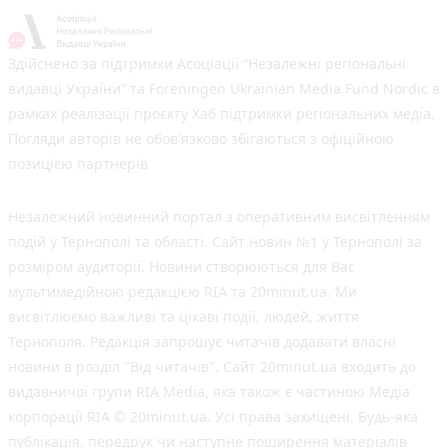
Здійснено за підтримки Асоціації “Незалежні регіональні
видавці України” та Foreningen Ukrainian Media Fund Nordic в
рамках реалізації проєкту Хаб підтримки регіональних медіа.
Погляди авторів не обов'язково збігаються з офіційною
позицією партнерів
Незалежний новинний портал з оперативним висвітленням
подій у Тернополі та області. Сайт новин №1 у Тернополі за
розміром аудиторії. Новини створюються для Вас
мультимедійною редакцією RIA та 20minut.ua. Ми
висвітлюємо важливі та цікаві події, людей, життя
Тернополя. Редакція запрошує читачів додавати власні
новини в розділ "Від читачів". Сайт 20minut.ua входить до
видавничої групи RIA Media, яка також є частиною Медіа
корпорації RIA © 20minut.ua. Усі права захищені. Будь-яка
публiкацiя, передрук чи наступне поширення матеріалів