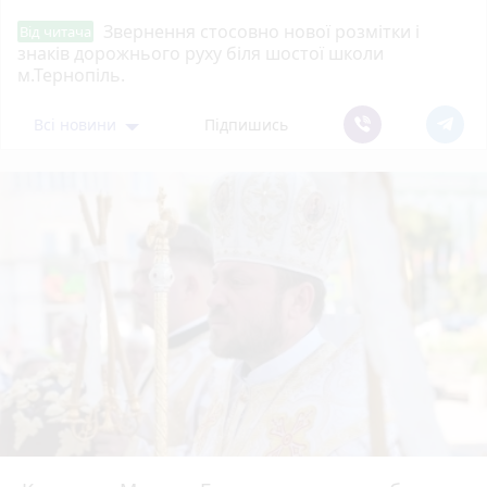
Звернення стосовно нової розмітки і
Від читача
знаків дорожнього руху біля шостої школи
м.Тернопіль.
Всі новини
Підпишись