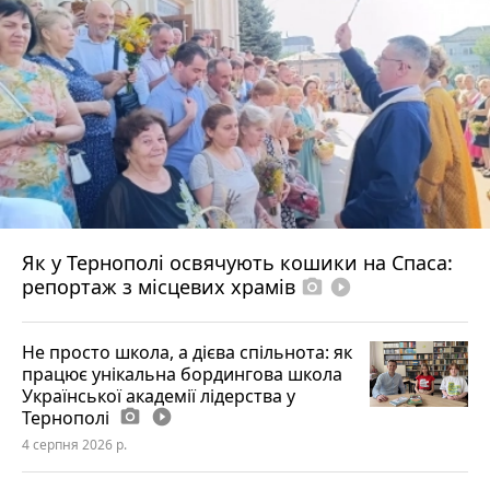
Як у Тернополі освячують кошики на Спаса:
репортаж з місцевих храмів
photo_camera
play_circle_filled
Не просто школа, а дієва спільнота: як
працює унікальна бордингова школа
Української академії лідерства у
Тернополі
photo_camera
play_circle_filled
4 серпня 2026 р.