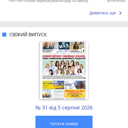
<br><br>Робив перепакування фар та заміну
естетичної 
скла на BMW X5 E70. Результатом дуже...
найтепліші
справжнє...
keyboard_arrow_right
Дивитись ще
СВІЖИЙ ВИПУСК
№ 31 від 5 серпня 2026
Читати номер