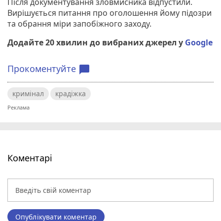
Після документування зловмисника відпустили.
Вирішується питання про оголошення йому підозри
та обрання міри запобіжного заходу.
Додайте 20 хвилин до вибраних джерел у
Google
Прокоментуйте
chat_bubble
кримінал
крадіжка
Коментарі
Опублікувати коментар