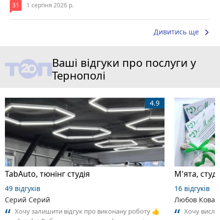
31
1 серпня 2026 р.
keyboard_arrow_right
Дивитись ще
Ваші відгуки про послуги у
Тернополі
4.9
TabAuto, тюнінг студія
М'ята, студ
49 відгуків
16 відгуків
Серий Серий
Любов Ковал
Хочу залишити відгук про виконану роботу 👍
Хочу вислов