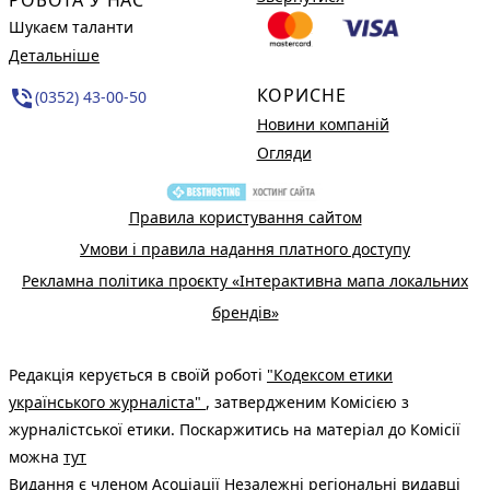
Шукаєм таланти
Детальніше
КОРИСНЕ
phone_in_talk
(0352) 43-00-50
Новини компаній
Огляди
Правила користування сайтом
Умови і правила надання платного доступу
Рекламна політика проєкту «Інтерактивна мапа локальних
брендів»
Редакція керується в своїй роботі
"Кодексом етики
українського журналіста"
, затвердженим Комісією з
журналістської етики. Поскаржитись на матеріал до Комісії
можна
тут
Видання є членом
Асоціації Незалежні регіональні видавці