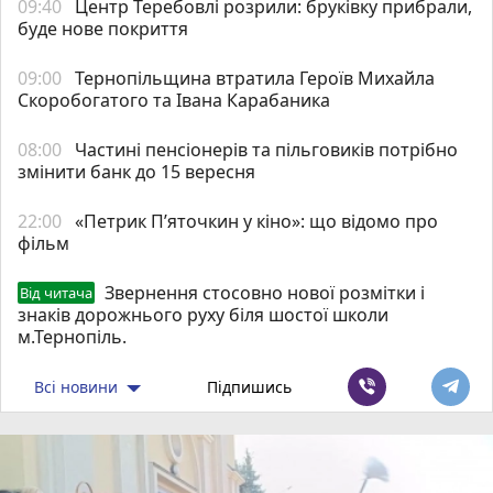
09:40
Центр Теребовлі розрили: бруківку прибрали,
буде нове покриття
09:00
Тернопільщина втратила Героїв Михайла
Скоробогатого та Івана Карабаника
08:00
Частині пенсіонерів та пільговиків потрібно
змінити банк до 15 вересня
22:00
«Петрик П’яточкин у кіно»: що відомо про
фільм
Звернення стосовно нової розмітки і
Від читача
знаків дорожнього руху біля шостої школи
м.Тернопіль.
Всі новини
Підпишись