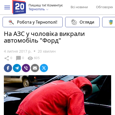
Пишеш ти! Коментує
Всі новини
Обговорен
Тернопіль
Робота у Тернополі!
Огляди
На АЗС у чоловіка викрали
автомобіль "Форд"
4 липня 2017 р.
20 хвилин
chat_bubble
share
visibility
0
0
605