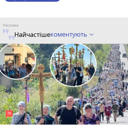
коментують
Найчастіше
78