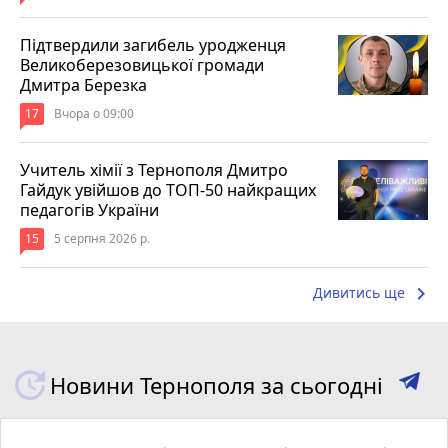
Підтвердили загибель уродженця
Великоберезовицької громади
Дмитра Березка
17
Вчора о 09:00
Учитель хімії з Тернополя Дмитро
Гайдук увійшов до ТОП-50 найкращих
педагогів України
15
5 серпня 2026 р.
keyboard_arrow_right
Дивитись ще
Новини Тернополя за сьогодні