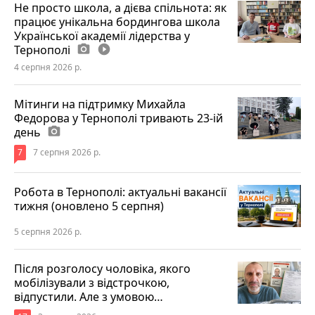
Не просто школа, а дієва спільнота: як
працює унікальна бордингова школа
Української академії лідерства у
Тернополі
photo_camera
play_circle_filled
4 серпня 2026 р.
Мітинги на підтримку Михайла
Федорова у Тернополі тривають 23-ій
день
photo_camera
7
7 серпня 2026 р.
Робота в Тернополі: актуальні вакансії
тижня (оновлено 5 серпня)
5 серпня 2026 р.
Після розголосу чоловіка, якого
мобілізували з відстрочкою,
відпустили. Але з умовою…