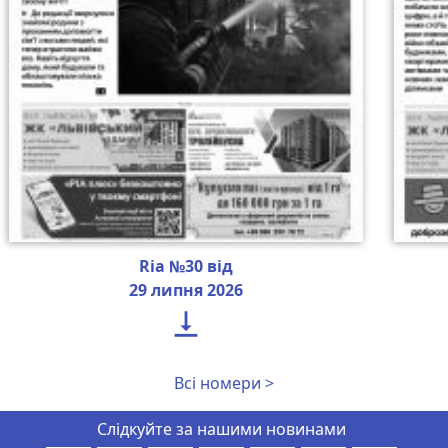
Ria №30 від
29 липня 2026

Всі номери >
Слідкуйте за нашими новинами