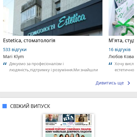
Estetica, стоматологія
М'ята, студ
533 відгуки
16 відгуків
Mari Klym
Любов Ковал
Дякуємо за професіоналізм і
Хочу вислов
людяність,підтримку і розуміння.Ми знайшли
естетичної 
свою клініку.Я просто готова приходити до вас
найтепліші
і...
справжнє...
keyboard_arrow_right
Дивитись ще
СВІЖИЙ ВИПУСК