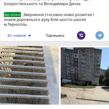
Іскоростенського та Володимира Дичка
Звернення стосовно нової розмітки і
Від читача
знаків дорожнього руху біля шостої школи
м.Тернопіль.
Всі новини
Підпишись