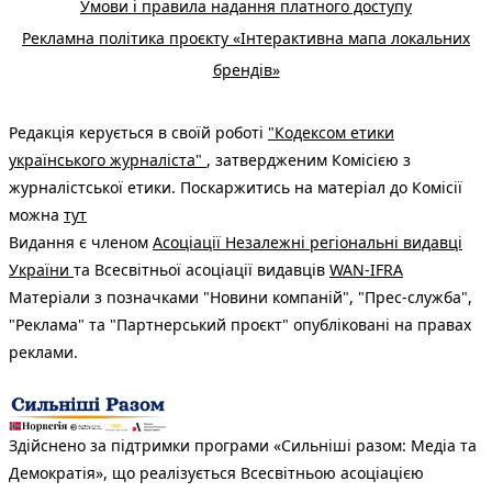
Умови і правила надання платного доступу
Рекламна політика проєкту «Інтерактивна мапа локальних
брендів»
Редакція керується в своїй роботі
"Кодексом етики
українського журналіста"
, затвердженим Комісією з
журналістської етики. Поскаржитись на матеріал до Комісії
можна
тут
Видання є членом
Асоціації Незалежні регіональні видавці
України
та Всесвітньої асоціації видавців
WAN-IFRA
Матеріали з позначками "Новини компаній", "Прес-служба",
"Реклама" та "Партнерський проєкт" опубліковані на правах
реклами.
Здійснено за підтримки програми «Сильніші разом: Медіа та
Демократія», що реалізується Всесвітньою асоціацією