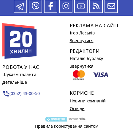
РЕКЛАМА НА САЙТІ
Ігор Леськів
Звернутися
РЕДАКТОРИ
Наталія Бурлаку
Звернутися
РОБОТА У НАС
Шукаєм таланти
Детальніше
КОРИСНЕ
phone_in_talk
(0352) 43-00-50
Новини компаній
Огляди
Правила користування сайтом