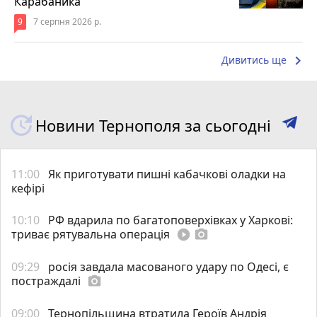
Карабаника
9
7 серпня 2026 р.
keyboard_arrow_right
Дивитись ще
Новини Тернополя за сьогодні
11:00
Як приготувати пишні кабачкові оладки на
кефірі
10:10
РФ вдарила по багатоповерхівках у Харкові:
триває рятувальна операція
play_circle_filled
photo_camera
09:29
росія завдала масованого удару по Одесі, є
постраждалі
photo_camera
09:00
Тернопільщина втратила Героїв Андрія