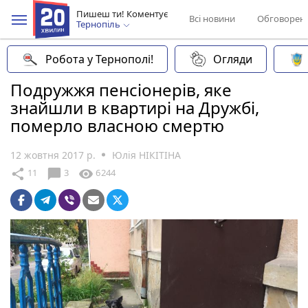
Пишеш ти! Коментує
Всі новини
Обговорен
Тернопіль
Робота у Тернополі!
Огляди
Подружжя пенсіонерів, яке
знайшли в квартирі на Дружбі,
померло власною смертю
12 жовтня 2017 р.
Юлія НІКІТІНА
chat_bubble
share
visibility
11
3
6244