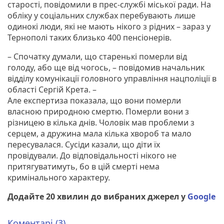
старості, повідомили в прес-службі міської ради. На
обліку у соціальних службах перебувають лише
одинокі люди, які не мають нікого з рідних – зараз у
Тернополі таких близько 400 пенсіонерів.
– Спочатку думали, що старенькі померли від
голоду, або ще від чогось, – повідомив начальник
відділу комунікації головного управління нацполіції в
області Сергій Крета. –
Але експертиза показала, що вони померли
власною природною смертю. Померли вони з
різницею в кілька днів. Чоловік мав проблеми з
серцем, а дружина мала кілька хвороб та мало
пересувалася. Сусіди казали, що діти їх
провідували. До відповідальності нікого не
притягуватимуть, бо в цій смерті нема
кримінального характеру.
Додайте 20 хвилин до вибраних джерел у
Google
Коментарі (3)