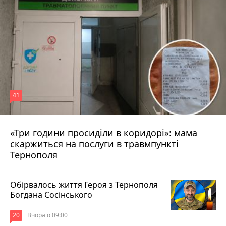
41
«Три години просиділи в коридорі»: мама
Вчора о 13:05
скаржиться на послуги в травмпункті
Тернополя
Обірвалось життя Героя з Тернополя
Богдана Сосінського
20
Вчора о 09:00