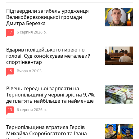
Підтвердили загибель уродженця
Великоберезовицької громади
Дмитра Березка
17
6 серпня 2026 р.
Вдарив поліцейського гирею по
голові. Суд конфіскував металевий
спортінвентар
15
Вчора о 20:03
Рівень середньої зарплати на
Тернопільщині у червні зріс на 9,7%:
де платять найбільше та найменше
13
6 серпня 2026 р.
Тернопільщина втратила Героїв
Михайла Скоробогатого та Івана