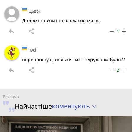
Цьвєк
Добре що хоч щось власне мали.
reply
share
remove
add
1
Юсі
перепрошую, скільки тих подруж там було??
reply
share
remove
add
2
коментують
Найчастіше