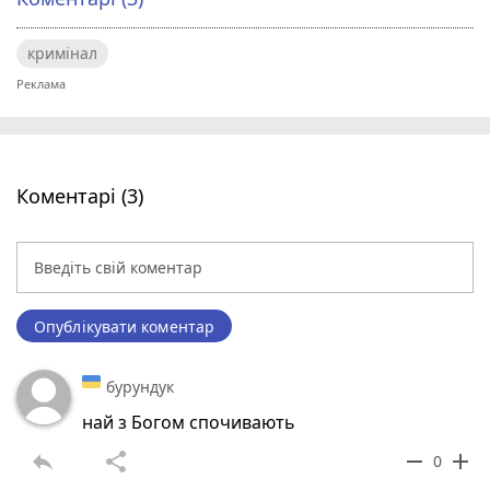
кримінал
Коментарі (3)
Опублікувати коментар
бурундук
най з Богом спочивають
reply
share
remove
add
0