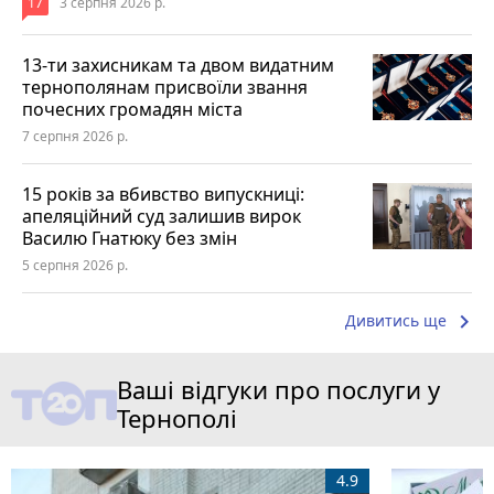
17
3 серпня 2026 р.
13-ти захисникам та двом видатним
тернополянам присвоїли звання
почесних громадян міста
7 серпня 2026 р.
15 років за вбивство випускниці:
апеляційний суд залишив вирок
Василю Гнатюку без змін
5 серпня 2026 р.
keyboard_arrow_right
Дивитись ще
Ваші відгуки про послуги у
Тернополі
4.9