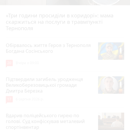
«Три години просиділи в коридорі»: мама
Вчора о 13:05
скаржиться на послуги в травмпункті
Тернополя
Обірвалось життя Героя з Тернополя
Богдана Сосінського
20
Вчора о 09:00
Підтвердили загибель уродженця
Великоберезовицької громади
Дмитра Березка
17
6 серпня 2026 р.
Вдарив поліцейського гирею по
голові. Суд конфіскував металевий
спортінвентар