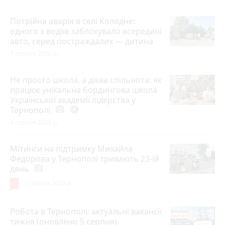
Потрійна аварія в селі Колодне:
одного з водіїв заблокувало всередині
авто, серед постраждалих — дитина
7 серпня 2026 р.
Не просто школа, а дієва спільнота: як
працює унікальна бордингова школа
Української академії лідерства у
Тернополі
photo_camera
play_circle_filled
4 серпня 2026 р.
Мітинги на підтримку Михайла
Федорова у Тернополі тривають 23-ій
день
photo_camera
7
7 серпня 2026 р.
Робота в Тернополі: актуальні вакансії
тижня (оновлено 5 серпня)