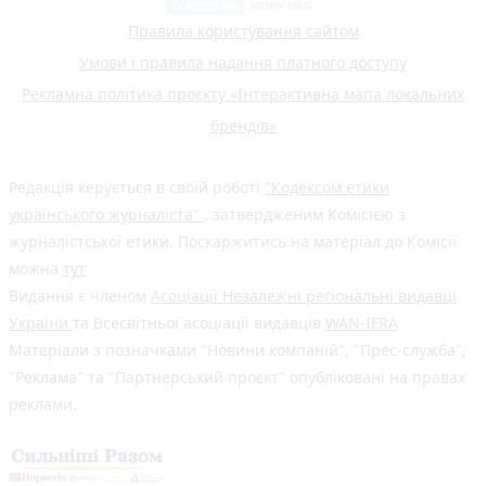
Правила користування сайтом
Умови і правила надання платного доступу
Рекламна політика проєкту «Інтерактивна мапа локальних
брендів»
Редакція керується в своїй роботі
"Кодексом етики
українського журналіста"
, затвердженим Комісією з
журналістської етики. Поскаржитись на матеріал до Комісії
можна
тут
Видання є членом
Асоціації Незалежні регіональні видавці
України
та Всесвітньої асоціації видавців
WAN-IFRA
Матеріали з позначками "Новини компаній", "Прес-служба",
"Реклама" та "Партнерський проєкт" опубліковані на правах
реклами.