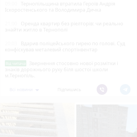
09:00
Тернопільщина втратила Героїв Андрія
Іскоростенського та Володимира Дичка
21:00
Оренда квартир без ріелторів: чи реально
знайти житло в Тернополі
20:03
Вдарив поліцейського гирею по голові. Суд
конфіскував металевий спортінвентар
Звернення стосовно нової розмітки і
Від читача
знаків дорожнього руху біля шостої школи
м.Тернопіль.
Всі новини
Підпишись