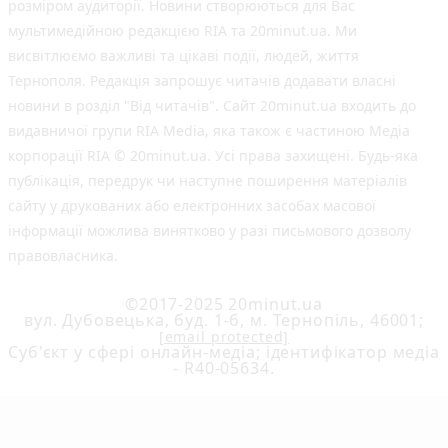
розміром аудиторії. Новини створюються для Вас
мультимедійною редакцією RIA та 20minut.ua. Ми
висвітлюємо важливі та цікаві події, людей, життя
Тернополя. Редакція запрошує читачів додавати власні
новини в розділ "Від читачів". Сайт 20minut.ua входить до
видавничої групи RIA Media, яка також є частиною Медіа
корпорації RIA © 20minut.ua. Усі права захищені. Будь-яка
публiкацiя, передрук чи наступне поширення матеріалів
сайту у друкованих або електронних засобах масової
інформації можлива винятково у разі письмового дозволу
правовласника.
©2017-2025 20minut.ua
вул. Дубовецька, буд. 1-б, м. Тернопіль, 46001;
[email protected]
Cуб'єкт у сфері онлайн-медіа; ідентифікатор медіа
- R40-05634.