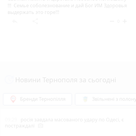
!!! Семье соболезнование и дай Бог ИМ Здоровья
выдержать это горе!!!
reply
share
remove
add
0
Новини Тернополя за сьогодні
Бренди Тернопілля
Звільнені з полон
09:29
росія завдала масованого удару по Одесі, є
постраждалі
photo_camera