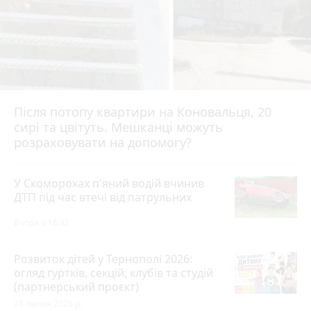
Після потопу квартири на Коновальця, 20
сирі та цвітуть. Мешканці можуть
розраховувати на допомогу?
У Скоморохах п'яний водій вчинив
ДТП під час втечі від патрульних
Вчора о 16:42
Розвиток дітей у Тернополі 2026:
огляд гуртків, секцій, клубів та студій
(партнерський проєкт)
28 липня 2026 р.