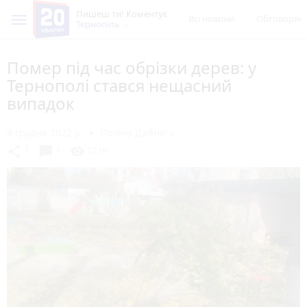
Пишеш ти! Коментує
Всі новини
Обговорен
Тернопіль
Помер під час обрізки дерев: у
Тернополі стався нещасний
випадок
9 грудня 2022 р.
Поліна Дайнега
chat_bubble
share
visibility
1
1
2216