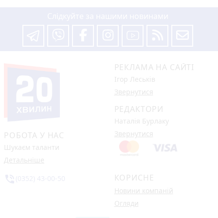
Слідкуйте за нашими новинами
РЕКЛАМА НА САЙТІ
Ігор Леськів
Звернутися
РЕДАКТОРИ
Наталія Бурлаку
Звернутися
РОБОТА У НАС
Шукаєм таланти
Детальніше
КОРИСНЕ
phone_in_talk
(0352) 43-00-50
Новини компаній
Огляди