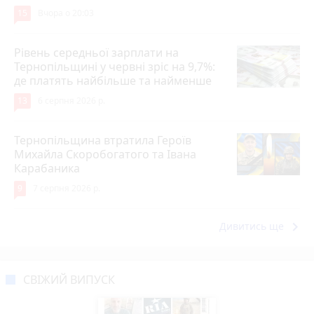
15
Вчора о 20:03
Рівень середньої зарплати на
Тернопільщині у червні зріс на 9,7%:
де платять найбільше та найменше
13
6 серпня 2026 р.
Тернопільщина втратила Героїв
Михайла Скоробогатого та Івана
Карабаника
9
7 серпня 2026 р.
keyboard_arrow_right
Дивитись ще
СВІЖИЙ ВИПУСК