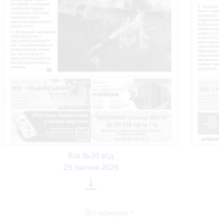
Ria №30 від
29 липня 2026

Всі номери >