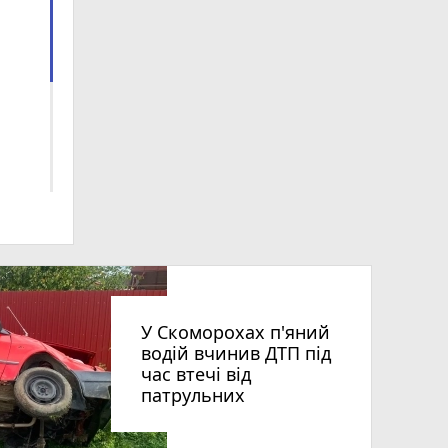
У Скоморохах п'яний
ra
водій вчинив ДТП під
час втечі від
патрульних