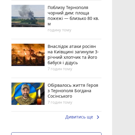
Поблизу Тернополя
чорний дим: площа
пожежі — близько 80 кв.
м
годину тому
Внаслідок атаки росіян
на Київщині загинули 3-
річний хлопчик та його
бабуся і дідусь
7 годин тому
Обірвалось життя Героя
з Тернополя Богдана
Сосінського
7 годин тому
keyboard_arrow_right
Дивитись ще