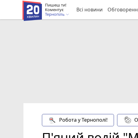
Пишеш ти!
Всі новини
Обговоренн
Коментує
Тернопіль
Робота у Тернополі!
О
П'яний водій "М