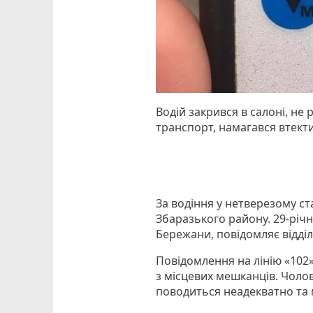
Водій закрився в салоні, не
транспорт, намагався втекти
За водіння у нетверезому с
Збаразького району. 29-річ
Бережани, повідомляє відділ 
Повідомлення на лінію «102
з місцевих мешканців. Чолов
поводиться неадекватно та 