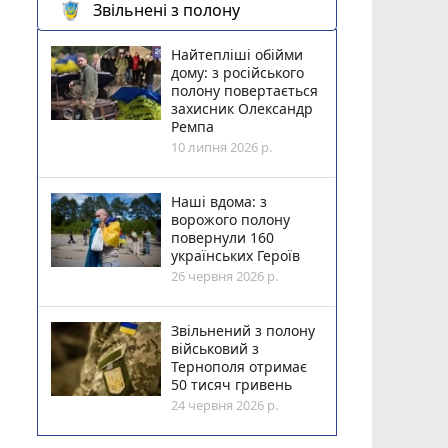
Звільнені з полону
Найтепліші обійми
дому: з російського
полону повертається
захисник Олександр
Ремпа
10 липня 2026 р.
Наші вдома: з
ворожого полону
повернули 160
українських Героїв
26 червня 2026 р.
Звільнений з полону
військовий з
Тернополя отримає
50 тисяч гривень
24 червня 2026 р.