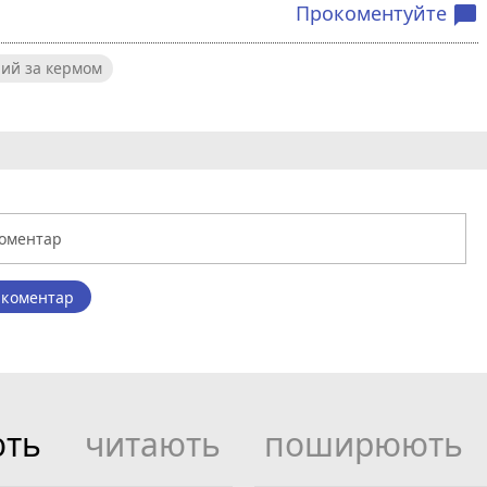
Прокоментуйте
chat_bubble
ний за кермом
 коментар
ють
читають
поширюють