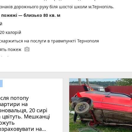
 знаків дорожнього руху біля шостої школи м.Тернопіль.
пожежі — близько 80 кв. м
ій
20 калорій
 скаржиться на послуги в травмпункті Тернополя
photo_camera
'ять пожеж
ідні 8-9 серпня
photo_camera
инули 3-річний хлопчик та його бабуся і дідусь
гдана Сосінського
play_circle_filled
иті коридором пошани провели маленького донора
photo_camera
а у Тернополі тривають 23-ій день
ісля потопу
play_circle_filled
photo_came
еться підготовка школяра до нового навчального року
вартири на
оновальця, 20 сирі
а цвітуть. Мешканці
ожуть
озраховувати на