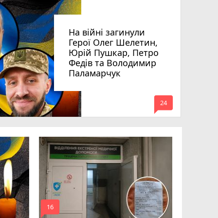
На війні загинули
Герої Олег Шелетин,
Юрій Пушкар, Петро
Федів та Володимир
Паламарчук
mode_comment
24
Робота в 
вакансії 
серпня)
mode_comment
mode_comment
16
20