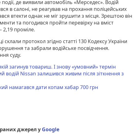
е події, де виявили автомобіль «Мерседес». Водій
ся в салоні, не реагував на прохання поліцейських
вся втекти однак не міг зрушити з місця. Зрештою він
менти та погодився пройти перевірку на вміст
– 2,19 проміле.
 склали протокол згідно статті 130 Кодексу України
орушення та забрали водійське посвідчення.
ня суду.
 якій загинув товариш. І знову «умовний» термін
ий водій Nissan залишився живим після зіткнення з
який намагався дати копам хабар 700 грн
браних джерел у
Google