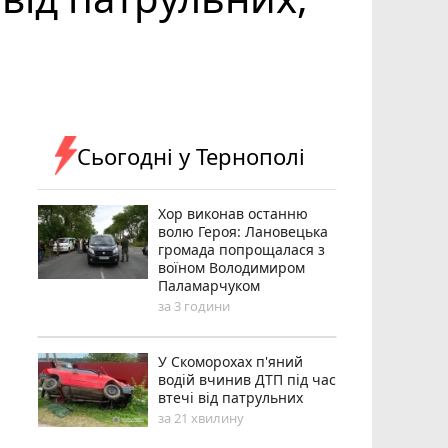
Сьогодні у Тернополі
Хор виконав останню
волю Героя: Лановецька
громада попрощалася з
воїном Володимиром
Паламарчуком
за 3 години
У Скоморохах п'яний
водій вчинив ДТП під час
втечі від патрульних
за 21 хвилину