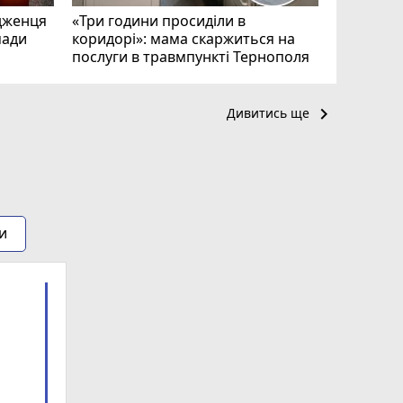
дженця
«Три години просиділи в
мади
коридорі»: мама скаржиться на
послуги в травмпункті Тернополя
keyboard_arrow_right
Дивитись ще
и