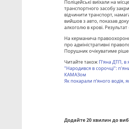
Поліцейські виїхали на місц
транспортного засобу закрив
відчинити транспорт, намага
вийшов з авто, показав доку
алкоголю в крові. Результат 
На керманича правоохоронці
про адміністративні правоп
Порушник очікуватиме рішен
Читайте також
П’яна ДТП, в
"Народився в сорочці": п'ян
КАМАЗом
Як покарали п’яного водія, 
Додайте 20 хвилин до ви