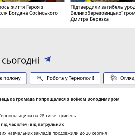
ось життя Героя з
Підтвердили загибель уро
оля Богдана Сосінського
Великоберезовицької гро
Дмитра Березка
 сьогодні
 з полону
Робота у Тернополі!
Огляд
овецька громада попрощалася з воїном Володимиром
Тернопільщини на 28 тисяч гривень
під час втечі від патрульних
ових навчальних закладів продовжили до 20 серпня