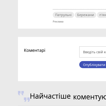
Патрульні
Бережани
п'я
Коментарі
Опублікувати
Найчастіше
коменту