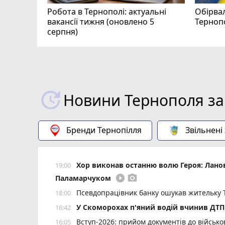
Робота в Тернополі: актуальні
Обірвал
вакансії тижня (оновлено 5
Терноп
серпня)
Новини Тернополя за
Бренди Тернопілля
Звільнені
Хор виконав останню волю Героя: Лан
19:00
play_circle_filled
photo_camera
Паламарчуком
Псевдопрацівник банку ошукав жительку 
18:00
У Скоморохах п'яний водій вчинив ДТП 
16:42
Вступ-2026: прийом документів до військ
16:05