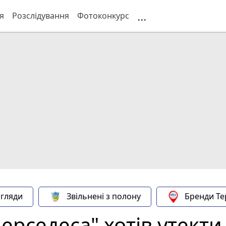
...
я
Розслідування
Фотоконкурс
гляди
Звільнені з полону
Бренди Те
ерседеса" хотів утекти