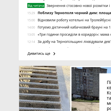
Від читача
Звернення стосовно нової розмітки і
Поблизу Тернополя чорний дим: площа 
15:29
Відновили роботу котельні на Тролейбусн
15:00
Готуємо дієтичний кабачковий брауні на 1
14:00
«Три години просиділи в коридорі»: мама
13:05
За добу на Тернопільщині ліквідували дев
12:14
Куди піти, що побачити у Тернополі на вих
11:00
keyboard_arrow_right
Дивитись ще
Внаслідок атаки росіян на Київщині заг
09:48
Обірвалось життя Героя з Тернополя Бо
09:00
Подарував життя після смерті: в Охматд
22:00
Мітинги на підтримку Михайла Федоров
21:00
П
Від рюкзака до ручки: у скільки обійд
20:00
к
К
т
м
р