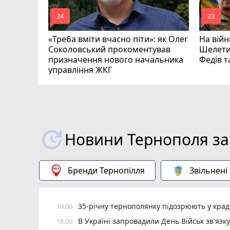
mode_comment
mode_comment
24
23
«Треба вміти вчасно піти»: як Олег
На війн
Соколовський прокоментував
Шелети
призначення нового начальника
Федів 
управління ЖКГ
Новини Тернополя за
Бренди Тернопілля
Звільнені
35-річну тернополянку підозрюють у крад
19:00
В Україні запровадили День Військ зв'язк
18:00