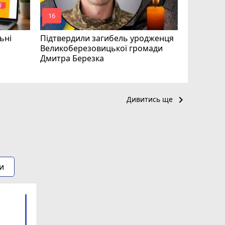
mode_comment
mode_comment
16
24
ьні
Підтвердили загибель уродженця
Великоберезовицької громади
Дмитра Березка
keyboard_arrow_right
Дивитись ще
и