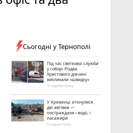
Сьогодні у Тернополі
Під час святкової служби
у соборі Різдва
Христового дівчині
викликали «швидку»
3 години тому
У Кременці зіткнулися
дві автівки —
постраждали і водії, і
пасажири
5 годин тому