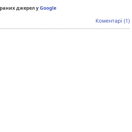
браних джерел у
Google
Коментарі (1)