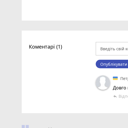
Коментарі (1)
Опублікувати
Пет
Довго 
Відп
reply