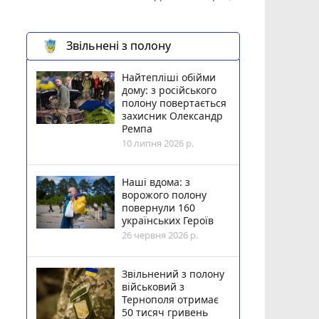
Звільнені з полону
Найтепліші обійми
дому: з російського
полону повертається
захисник Олександр
Ремпа
10 липня 2026 р.
Наші вдома: з
ворожого полону
повернули 160
українських Героїв
26 червня 2026 р.
Звільнений з полону
військовий з
Тернополя отримає
50 тисяч гривень