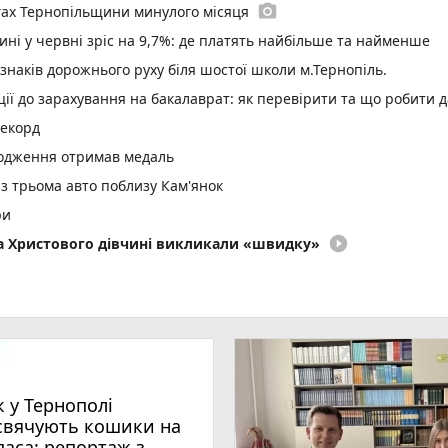
photo_camera
гах Тернопільщини минулого місяця
ині у червні зріс на 9,7%: де платять найбільше та найменше
 знаків дорожнього руху біля шостої школи м.Тернопіль.
ї до зарахування на бакалаврат: як перевірити та що робити д
рекорд
родження отримав медаль
 з трьома авто поблизу Кам'янок
ри
play_circle_filled
два Христового дівчині викликали «швидку»
ар’єрності в Тернопільській громаді
них станцій у школах і садках
оту новий сімейний лікар
страждали і водії, і пасажири
 онлайн взуття і втратила понад 63 тисячі гривень
к у Тернополі
000 000 гривень на масштабування в межах програми «Траєктор
свячують кошики на
паса: репортаж з
play_circle_filled
photo_camera
аса: репортаж з місцевих храмів