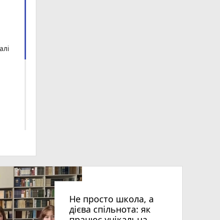
алі
Не просто школа, а
ія»
дієва спільнота: як
працює унікальна