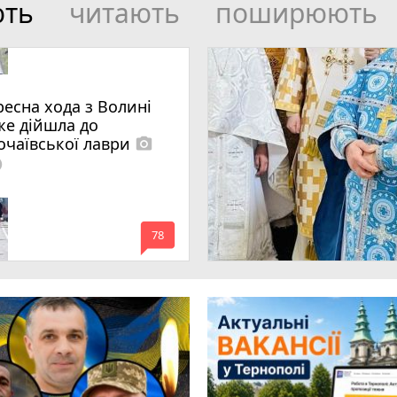
ють
читають
поширюють
ресна хода з Волині
же дійшла до
очаївської лаври
photo_camera
lled
mode_comment
78