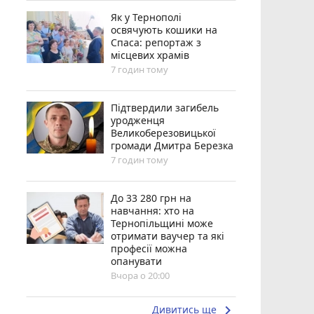
Як у Тернополі
освячують кошики на
Спаса: репортаж з
місцевих храмів
7 годин тому
Підтвердили загибель
уродженця
Великоберезовицької
громади Дмитра Березка
7 годин тому
До 33 280 грн на
навчання: хто на
Тернопільщині може
отримати ваучер та які
професії можна
опанувати
Вчора о 20:00
keyboard_arrow_right
Дивитись ще