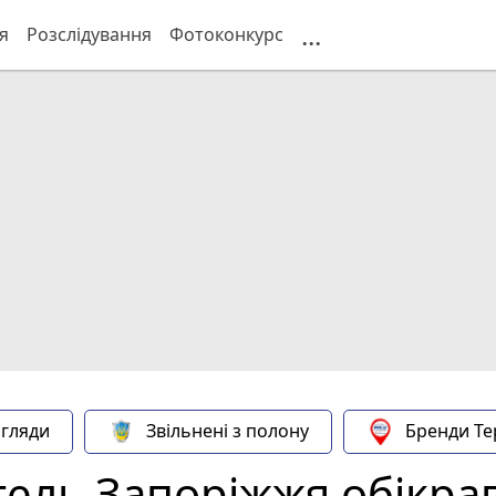
...
я
Розслідування
Фотоконкурс
гляди
Звільнені з полону
Бренди Те
ель Запоріжжя обікрав