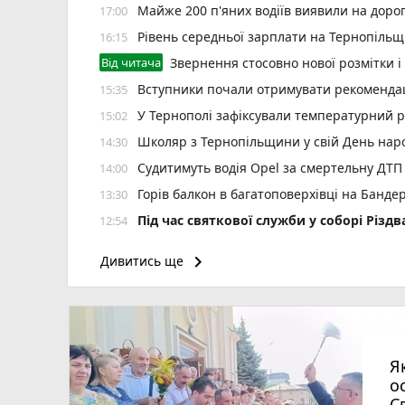
Майже 200 п'яних водіїв виявили на доро
17:00
Рівень середньої зарплати на Тернопільщ
16:15
Від читача
Звернення стосовно нової розмітки і
Вступники почали отримувати рекомендаці
15:35
У Тернополі зафіксували температурний 
15:02
Школяр з Тернопільщини у свій День на
14:30
Судитимуть водія Opel за смертельну ДТП
14:00
Горів балкон в багатоповерхівці на Банде
13:30
Під час святкової служби у соборі Різ
12:54
Призначили уповноваженого з питань безб
12:30
keyboard_arrow_right
Дивитись ще
У Тернополі планують встановити 12 соняч
12:00
В амбулаторії №6 Тернополя розпочав роб
11:29
У Кременці зіткнулися дві автівки — по
10:44
Жінка з Тернопільського району продавала
10:30
Я
Ветеранський бізнес може отримати по 1 
10:00
о
С
Як у Тернополі освячують кошики на Сп
09:30