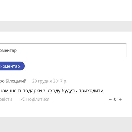
 коментар
ро Білецький
20 грудня 2017 р.
нам ше ті подарки зі сходу будуть приходити
овісти
Поділитися
0
share
remove
add