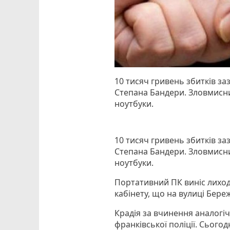
10 тисяч гривень збитків з
Степана Бандери. Зловмисни
ноутбуки.
10 тисяч гривень збитків з
Степана Бандери. Зловмисни
ноутбуки.
Портативний ПК виніс лиході
кабінету, що на вулиці Бер
Крадія за вчинення аналогі
франківської поліції. Сьогод