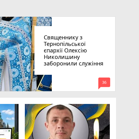
Священнику з
Тернопільської
єпархії Олексію
Николишину
заборонили служіння
mode_comment
36
«Треба вм
Соколовс
призначе
управлін