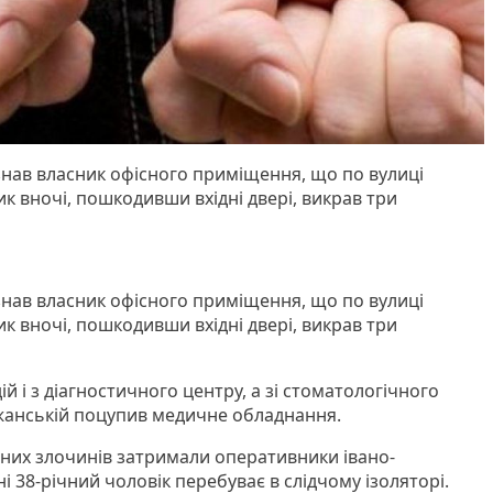
азнав власник офісного приміщення, що по вулиці
к вночі, пошкодивши вхідні двері, викрав три
азнав власник офісного приміщення, що по вулиці
к вночі, пошкодивши вхідні двері, викрав три
й і з діагностичного центру, а зі стоматологічного
ежанській поцупив медичне обладнання.
чних злочинів затримали оперативники івано-
ні 38-річний чоловік перебуває в слідчому ізоляторі.