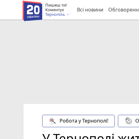
Пишеш ти!
Всі новини
Обговоренн
Коментує
Тернопіль
Робота у Тернополі!
О
У Тернополі жит