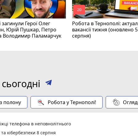
mode_comment
20
і загинули Герої Олег
Робота в Тернополі: актуал
н, Юрій Пушкар, Петро
вакансії тижня (оновлено 5
та Володимир Паламарчук
серпня)
 сьогодні
 з полону
Робота у Тернополі!
Огляд
іжці телефона в неповнолітнього
у та кібербезпеки 8 серпня