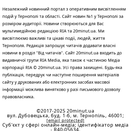
Незалежний новинний портал з оперативним висвітленням
подій у Тернополі та області. Сайт новин №1 у Тернополі за
розміром аудиторії. Новини створюються для Вас
мультимедійною редакцією RIA та 20minut.ua. Ми
висвітлюємо важливі та цікаві події, людей, життя
Тернополя. Редакція запрошує читачів додавати власні
новини в розділ "Від читачів". Сайт 20minut.ua входить до
видавничої групи RIA Media, яка також є частиною Медіа
корпорації RIA © 20minut.ua. Усі права захищені. Будь-яка
публiкацiя, передрук чи наступне поширення матеріалів
сайту у друкованих або електронних засобах масової
інформації можлива винятково у разі письмового дозволу
правовласника.
©2017-2025 20minut.ua
вул. Дубовецька, буд. 1-б, м. Тернопіль, 46001;
[email protected]
Cуб'єкт у сфері онлайн-медіа; ідентифікатор медіа
- R40-05634.