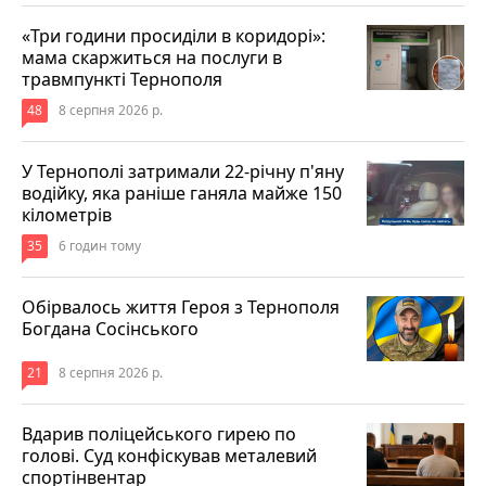
«Три години просиділи в коридорі»:
мама скаржиться на послуги в
травмпункті Тернополя
48
8 серпня 2026 р.
У Тернополі затримали 22-річну п'яну
водійку, яка раніше ганяла майже 150
кілометрів
35
6 годин тому
Обірвалось життя Героя з Тернополя
Богдана Сосінського
21
8 серпня 2026 р.
Вдарив поліцейського гирею по
голові. Суд конфіскував металевий
спортінвентар