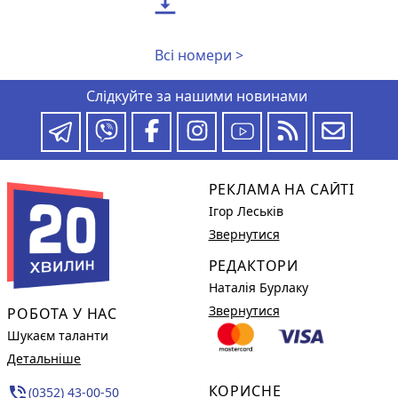

Всі номери >
Слідкуйте за нашими новинами
РЕКЛАМА НА САЙТІ
Ігор Леськів
Звернутися
РЕДАКТОРИ
Наталія Бурлаку
Звернутися
РОБОТА У НАС
Шукаєм таланти
Детальніше
КОРИСНЕ
phone_in_talk
(0352) 43-00-50