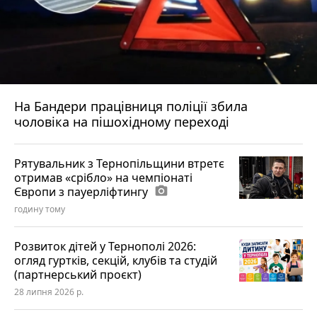
На Бандери працівниця поліції збила
чоловіка на пішохідному переході
Рятувальник з Тернопільщини втретє
отримав «срібло» на чемпіонаті
Європи з пауерліфтингу
photo_camera
годину тому
Розвиток дітей у Тернополі 2026:
огляд гуртків, секцій, клубів та студій
(партнерський проєкт)
28 липня 2026 р.