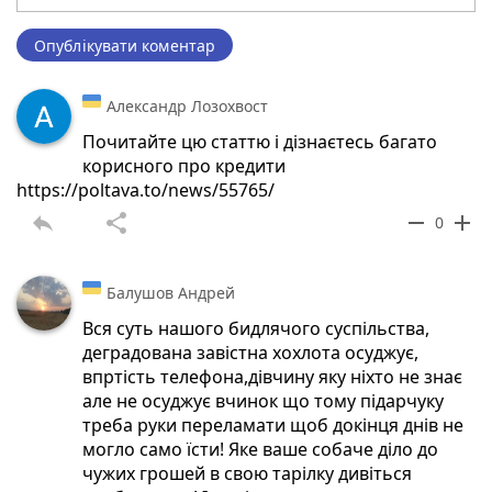
Опублікувати коментар
Александр Лозохвост
Почитайте цю статтю і дізнаєтесь багато
корисного про кредити
https://poltava.to/news/55765/
reply
share
remove
add
0
Балушов Андрей
Вся суть нашого бидлячого суспільства,
деградована завістна хохлота осуджує,
впртість телефона,дівчину яку ніхто не знає
але не осуджує вчинок що тому підарчуку
треба руки переламати щоб докінця днів не
могло само їсти! Яке ваше собаче діло до
чужих грошей в свою тарілку дивіться