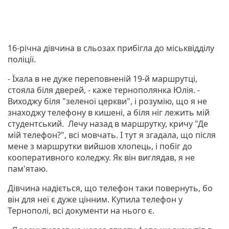
16-річна дівчина в сльозах прибігла до міськвідділу
поліції.
- Їхала в не дуже переповненій 19-й маршрутці,
стояла біля дверей, - каже тернополянка Юлія. -
Виходжу біля "зеленої церкви", і розумію, що я не
знаходжу телефону в кишені, а біля ніг лежить мій
студентський. Лечу назад в маршрутку, кричу "Де
мій телефон?", всі мовчать. І тут я згадала, що після
мене з маршрутки вийшов хлопець, і побіг до
кооперативного коледжу. Як він виглядав, я не
пам'ятаю.
Дівчина надіється, що телефон таки повернуть, бо
він для неї є дуже цінним. Купила телефон у
Тернополі, всі документи на нього є.