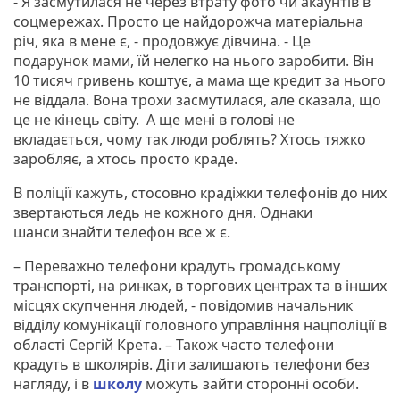
- Я засмутилася не через втрату фото чи акаунтів в
соцмережах. Просто це найдорожча матеріальна
річ, яка в мене є, - продовжує дівчина. - Це
подарунок мами, їй нелегко на нього заробити. Він
10 тисяч гривень коштує, а мама ще кредит за нього
не віддала. Вона трохи засмутилася, але сказала, що
це не кінець світу. А ще мені в голові не
вкладається, чому так люди роблять? Хтось тяжко
заробляє, а хтось просто краде.
В поліції кажуть, стосовно крадіжки телефонів до них
звертаються ледь не кожного дня. Однаки
шанси знайти телефон все ж є.
– Переважно телефони крадуть громадському
транспорті, на ринках, в торгових центрах та в інших
місцях скупчення людей, - повідомив начальник
відділу комунікації головного управління нацполіції в
області Сергій Крета. – Також часто телефони
крадуть в школярів. Діти залишають телефони без
нагляду, і в
школу
можуть зайти сторонні особи.