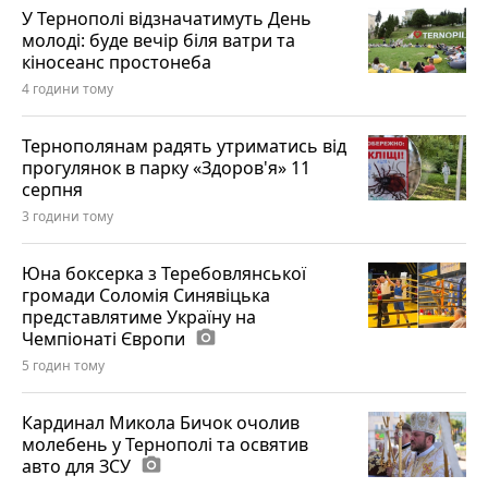
У Тернополі відзначатимуть День
молоді: буде вечір біля ватри та
кіносеанс простонеба
4 години тому
Тернополянам радять утриматись від
прогулянок в парку «Здоров'я» 11
серпня
3 години тому
Юна боксерка з Теребовлянської
громади Соломія Синявіцька
представлятиме Україну на
Чемпіонаті Європи
photo_camera
5 годин тому
Кардинал Микола Бичок очолив
молебень у Тернополі та освятив
авто для ЗСУ
photo_camera