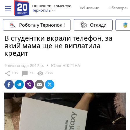
Пишеш ти! Коментує
Всі новини
Обговорен
Тернопіль
Робота у Тернополі!
Огляди
В студентки вкрали телефон, за
який мама ще не виплатила
кредит
9 листопада 2017 р.
Юлія НІКІТІНА
chat_bubble
share
visibility
106
73
7366