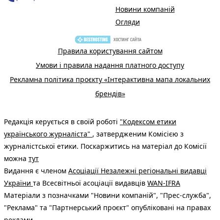
Новини компаній
Огляди
Правила користування сайтом
Умови і правила надання платного доступу
Рекламна політика проєкту «Інтерактивна мапа локальних
брендів»
Редакція керується в своїй роботі
"Кодексом етики
українського журналіста"
, затвердженим Комісією з
журналістської етики. Поскаржитись на матеріал до Комісії
можна
тут
Видання є членом
Асоціації Незалежні регіональні видавці
України
та Всесвітньої асоціації видавців
WAN-IFRA
Матеріали з позначками "Новини компаній", "Прес-служба",
"Реклама" та "Партнерський проєкт" опубліковані на правах
реклами.