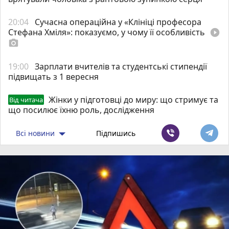
20:04
Сучасна операційна у «Клініці професора
Стефана Хміля»: показуємо, у чому її особливість
play_circle_filled
photo_camera
19:00
Зарплати вчителів та студентські стипендії
підвищать з 1 вересня
Жінки у підготовці до миру: що стримує та
Від читача
що посилює їхню роль, дослідження
Всі новини
Підпишись