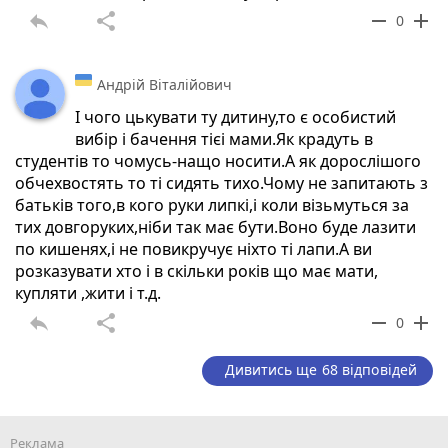
reply
share
remove
add
0
Андрій Віталійович
І чого цькувати ту дитину,то є особистий
вибір і бачення тієі мами.Як крадуть в
студентів то чомусь-нащо носити.А як дорослішого
обчехвостять то ті сидять тихо.Чому не запитають з
батьків того,в кого руки липкі,і коли візьмуться за
тих довгоруких,ніби так має бути.Воно буде лазити
по кишенях,і не повикручує ніхто ті лапи.А ви
розказувати хто і в скільки років що має мати,
купляти ,жити і т.д.
reply
share
remove
add
0
Дивитись ще 68 відповідей