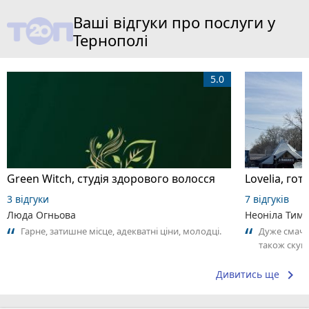
Ваші відгуки про послуги у
Тернополі
5.0
Green Witch, студія здорового волосся
Lovelia, го
3 відгуки
7 відгуків
Люда Огньова
Неоніла Тимч
Гарне, затишне місце, адекватні ціни, молодці.
Дуже смачна
також скумб
приємним а
keyboard_arrow_right
Дивитись ще