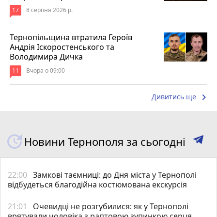
17
8 серпня 2026 р.
Тернопільщина втратила Героїв
Андрія Іскоростенського та
Володимира Дичка
11
Вчора о 09:00
keyboard_arrow_right
Дивитись ще
Новини Тернополя за сьогодні
22:00
Замкові таємниці: до Дня міста у Тернополі
відбудеться благодійна костюмована екскурсія
21:01
Очевидці не розгубилися: як у Тернополі
врятували чоловіка з раптовою зупинкою серця