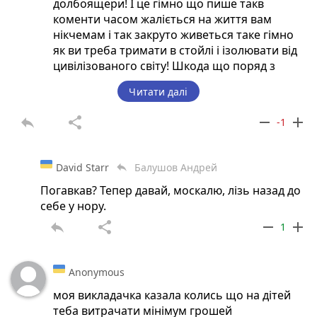
долбоящери! І це гімно що пише такв
коменти часом жаліється на життя вам
нікчемам і так закруто живеться таке гімно
як ви треба тримати в стойлі і ізолювати від
цивілізованого світу! Шкода що поряд з
нормальними українцями отака підла
Читати далі
лицемірна хохломасса живе!
reply
share
remove
add
-1
David Starr
Балушов Андрей
reply
Погавкав? Тепер давай, москалю, лізь назад до
себе у нору.
reply
share
remove
add
1
Anonymous
моя викладачка казала колись що на дітей
теба витрачати мінімум грошей