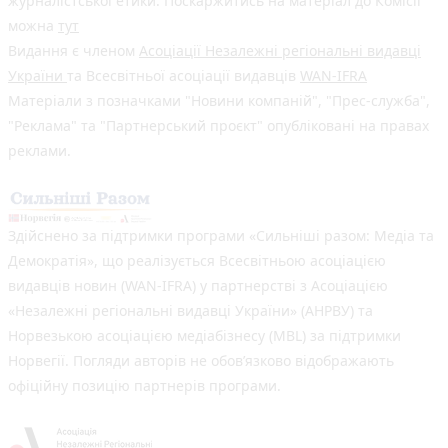
журналістської етики. Поскаржитись на матеріал до Комісії
можна
тут
Видання є членом
Асоціації Незалежні регіональні видавці
України
та Всесвітньої асоціації видавців
WAN-IFRA
Матеріали з позначками "Новини компаній", "Прес-служба",
"Реклама" та "Партнерський проєкт" опубліковані на правах
реклами.
Здійснено за підтримки програми «Сильніші разом: Медіа та
Демократія», що реалізується Всесвітньою асоціацією
видавців новин (WAN-IFRA) у партнерстві з Асоціацією
«Незалежні регіональні видавці України» (АНРВУ) та
Норвезькою асоціацією медіабізнесу (MBL) за підтримки
Норвегії. Погляди авторів не обов’язково відображають
офіційну позицію партнерів програми.