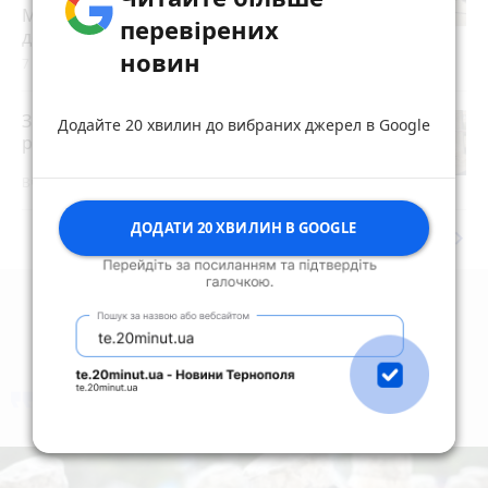
Мешканці можуть розраховувати на
перевірених
допомогу?
новин
7 серпня 2026 р.
Знову розрили біля «Універсаму»: що
Додайте 20 хвилин до вибраних джерел в Google
роблять цього разу?
Вчора о 14:04
ДОДАТИ 20 ХВИЛИН В GOOGLE
keyboard_arrow_right
Дивитись ще
коментують
Найчастіше