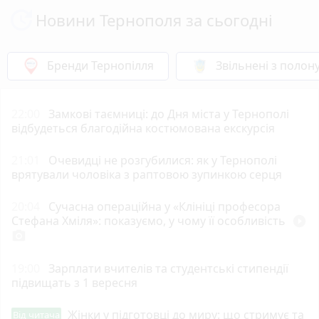
Новини Тернополя за сьогодні
Бренди Тернопілля
Звільнені з полон
22:00
Замкові таємниці: до Дня міста у Тернополі
відбудеться благодійна костюмована екскурсія
21:01
Очевидці не розгубилися: як у Тернополі
врятували чоловіка з раптовою зупинкою серця
20:04
Сучасна операційна у «Клініці професора
Стефана Хміля»: показуємо, у чому її особливість
play_circle_filled
photo_camera
19:00
Зарплати вчителів та студентські стипендії
підвищать з 1 вересня
Жінки у підготовці до миру: що стримує та
Від читача