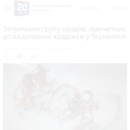
Пишеш ти! Коментує
Всі новини
Обговорен
Тернопіль
Затримали групу крадіїв, причетних
до квартирної крадіжки у Тернополі
25 листопада 2019 р.
20 хвилин
chat_bubble
share
visibility
0
0
218