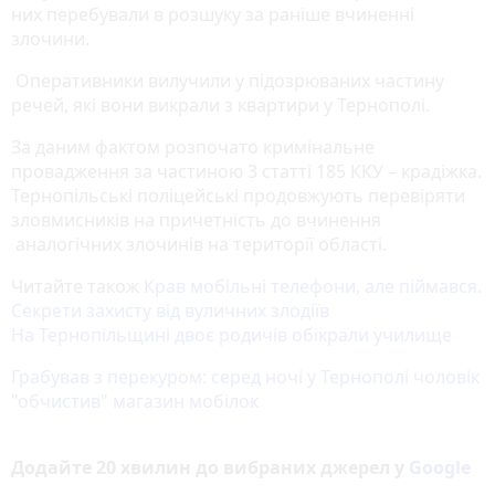
них перебували в розшуку за раніше вчиненні
злочини.
Оперативники вилучили у підозрюваних частину
речей, які вони викрали з квартири у Тернополі.
За даним фактом розпочато кримінальне
провадження за частиною 3 статті 185 ККУ – крадіжка.
Тернопільські поліцейські продовжують перевіряти
зловмисників на причетність до вчинення
аналогічних злочинів на території області.
Читайте також
Крав мобільні телефони, але піймався.
Секрети захисту від вуличних злодіїв
На Тернопільщині двоє родичів обікрали училище
Грабував з перекуром: серед ночі у Тернополі чоловік
"обчистив" магазин мобілок
Додайте 20 хвилин до вибраних джерел у
Google