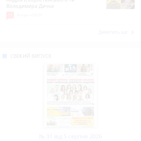
Володимира Дичка
11
Вчора о 09:00
keyboard_arrow_right
Дивитись ще
СВІЖИЙ ВИПУСК
№ 31 від 5 серпня 2026