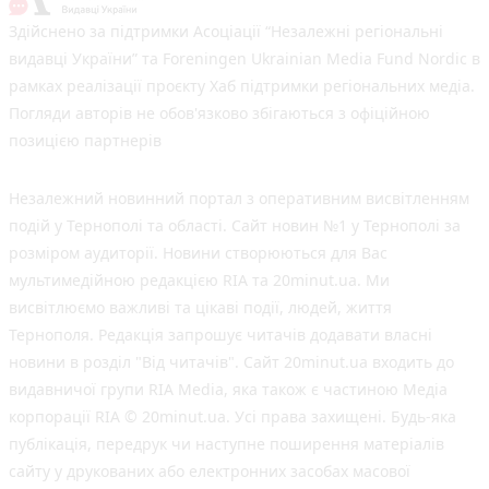
Здійснено за підтримки Асоціації “Незалежні регіональні
видавці України” та Foreningen Ukrainian Media Fund Nordic в
рамках реалізації проєкту Хаб підтримки регіональних медіа.
Погляди авторів не обов'язково збігаються з офіційною
позицією партнерів
Незалежний новинний портал з оперативним висвітленням
подій у Тернополі та області. Сайт новин №1 у Тернополі за
розміром аудиторії. Новини створюються для Вас
мультимедійною редакцією RIA та 20minut.ua. Ми
висвітлюємо важливі та цікаві події, людей, життя
Тернополя. Редакція запрошує читачів додавати власні
новини в розділ "Від читачів". Сайт 20minut.ua входить до
видавничої групи RIA Media, яка також є частиною Медіа
корпорації RIA © 20minut.ua. Усі права захищені. Будь-яка
публiкацiя, передрук чи наступне поширення матеріалів
сайту у друкованих або електронних засобах масової