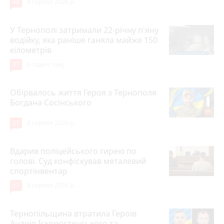
48
8 серпня 2026 р.
У Тернополі затримали 22-річну п'яну
водійку, яка раніше ганяла майже 150
кілометрів
37
6 годин тому
Обірвалось життя Героя з Тернополя
Богдана Сосінського
21
8 серпня 2026 р.
Вдарив поліцейського гирею по
голові. Суд конфіскував металевий
спортінвентар
17
8 серпня 2026 р.
Тернопільщина втратила Героїв
Андрія Іскоростенського та