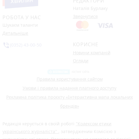
РЕДАКТОРИ
Наталія Бурлаку
Звернутися
РОБОТА У НАС
Шукаєм таланти
Детальніше
КОРИСНЕ
phone_in_talk
(0352) 43-00-50
Новини компаній
Огляди
Правила користування сайтом
Умови і правила надання платного доступу
Рекламна політика проєкту «Інтерактивна мапа локальних
брендів»
Редакція керується в своїй роботі
"Кодексом етики
українського журналіста"
, затвердженим Комісією з