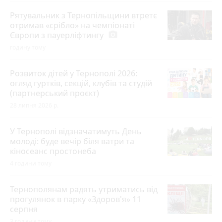
Рятувальник з Тернопільщини втретє
отримав «срібло» на чемпіонаті
Європи з пауерліфтингу
photo_camera
годину тому
Розвиток дітей у Тернополі 2026:
огляд гуртків, секцій, клубів та студій
(партнерський проєкт)
28 липня 2026 р.
У Тернополі відзначатимуть День
молоді: буде вечір біля ватри та
кіносеанс простонеба
4 години тому
Тернополянам радять утриматись від
прогулянок в парку «Здоров'я» 11
серпня
3 години тому