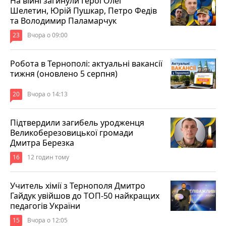
На війні загинули Герої Олег
Шелетин, Юрій Пушкар, Петро Федів
та Володимир Паламарчук
23
Вчора о 09:00
Робота в Тернополі: актуальні вакансії
тижня (оновлено 5 серпня)
20
Вчора о 14:13
Підтвердили загибель уродженця
Великоберезовицької громади
Дмитра Березка
16
12 годин тому
Учитель хімії з Тернополя Дмитро
Гайдук увійшов до ТОП-50 найкращих
педагогів України
15
Вчора о 12:05