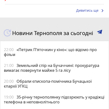
keyboard_arrow_right
Дивитись ще
Новини Тернополя за сьогодні
22:00
«Петрик П’яточкин у кіно»: що відомо про
фільм
21:00
Земельний спір на Бучаччині: прокуратура
вимагає повернути майже 5 га лісу
20:00
Обрали єпископа-помічника Бучацької
єпархії УГКЦ
19:00
35-річну тернополянку підозрюють у крадіжці
телефона в неповнолітнього