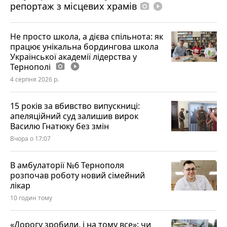
репортаж з місцевих храмів
photo_camera
play_circle_filled
Не просто школа, а дієва спільнота: як
працює унікальна бордингова школа
Української академії лідерства у
Тернополі
photo_camera
play_circle_filled
4 серпня 2026 р.
15 років за вбивство випускниці:
апеляційний суд залишив вирок
Василю Гнатюку без змін
Вчора о 17:07
В амбулаторії №6 Тернополя
розпочав роботу новий сімейний
лікар
10 годин тому
«Дорогу зробили, і на тому все»: чи