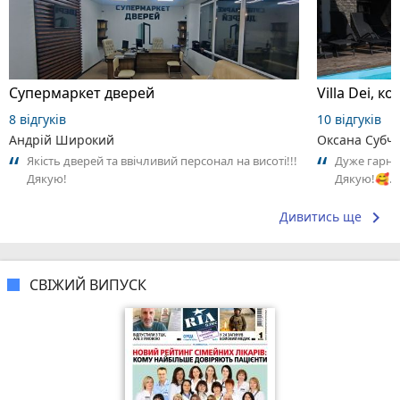
Супермаркет дверей
Villa Dei, 
8 відгуків
10 відгуків
Андрій Широкий
Оксана Субч
Якість дверей та ввічливий персонал на висоті!!!
Дуже гарне 
Дякую!
Дякую!🥰…
keyboard_arrow_right
Дивитись ще
СВІЖИЙ ВИПУСК