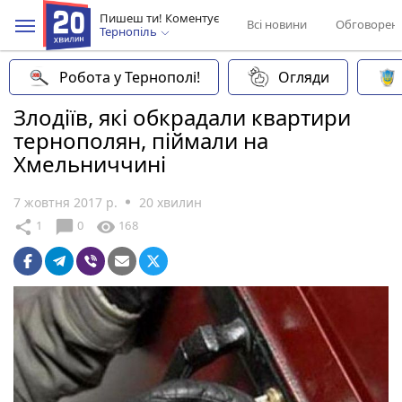
Пишеш ти! Коментує
Всі новини
Обговорен
Тернопіль
Робота у Тернополі!
Огляди
Злодіїв, які обкрадали квартири
тернополян, піймали на
Хмельниччині
7 жовтня 2017 р.
20 хвилин
chat_bubble
share
visibility
1
0
168