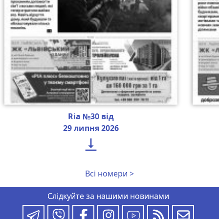
Ria №30 від
29 липня 2026

Всі номери >
Слідкуйте за нашими новинами