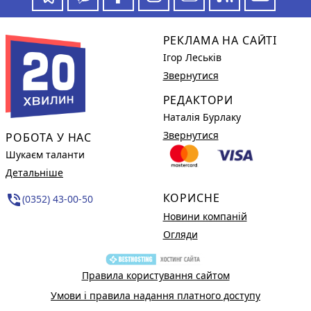
РЕКЛАМА НА САЙТІ
Ігор Леськів
Звернутися
РЕДАКТОРИ
Наталія Бурлаку
Звернутися
РОБОТА У НАС
Шукаєм таланти
Детальніше
КОРИСНЕ
phone_in_talk
(0352) 43-00-50
Новини компаній
Огляди
Правила користування сайтом
Умови і правила надання платного доступу