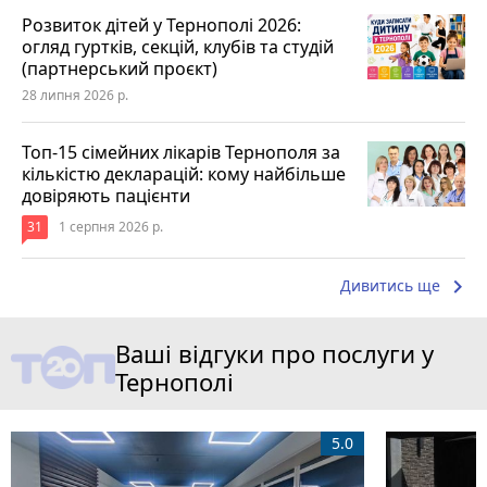
Розвиток дітей у Тернополі 2026:
огляд гуртків, секцій, клубів та студій
(партнерський проєкт)
28 липня 2026 р.
Топ-15 сімейних лікарів Тернополя за
кількістю декларацій: кому найбільше
довіряють пацієнти
31
1 серпня 2026 р.
keyboard_arrow_right
Дивитись ще
Ваші відгуки про послуги у
Тернополі
5.0