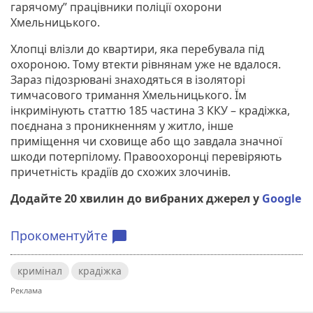
гарячому” працівники поліції охорони
Хмельницького.
Хлопці влізли до квартири, яка перебувала під
охороною. Тому втекти рівнянам уже не вдалося.
Зараз підозрювані знаходяться в ізоляторі
тимчасового тримання Хмельницького. Їм
інкримінують статтю 185 частина 3 ККУ – крадіжка,
поєднана з проникненням у житло, інше
приміщення чи сховище або що завдала значної
шкоди потерпілому. Правоохоронці перевіряють
причетність крадіїв до схожих злочинів.
Додайте 20 хвилин до вибраних джерел у
Google
Прокоментуйте
chat_bubble
кримінал
крадіжка