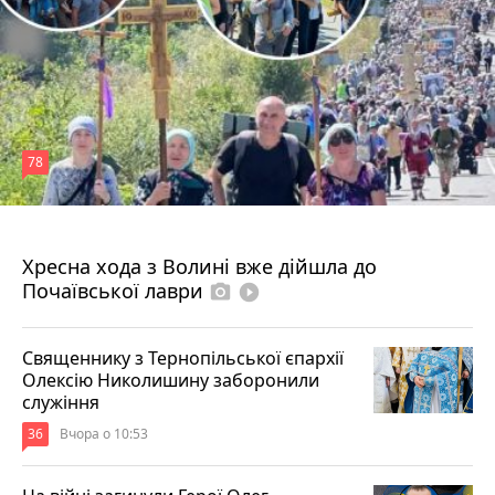
78
4 серпня 2026 р.
Хресна хода з Волині вже дійшла до
Почаївської лаври
photo_camera
play_circle_filled
Священнику з Тернопільської єпархії
Олексію Николишину заборонили
служіння
36
Вчора о 10:53