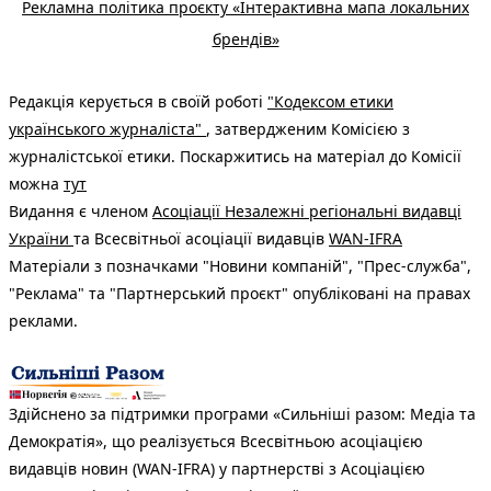
Рекламна політика проєкту «Інтерактивна мапа локальних
брендів»
Редакція керується в своїй роботі
"Кодексом етики
українського журналіста"
, затвердженим Комісією з
журналістської етики. Поскаржитись на матеріал до Комісії
можна
тут
Видання є членом
Асоціації Незалежні регіональні видавці
України
та Всесвітньої асоціації видавців
WAN-IFRA
Матеріали з позначками "Новини компаній", "Прес-служба",
"Реклама" та "Партнерський проєкт" опубліковані на правах
реклами.
Здійснено за підтримки програми «Сильніші разом: Медіа та
Демократія», що реалізується Всесвітньою асоціацією
видавців новин (WAN-IFRA) у партнерстві з Асоціацією