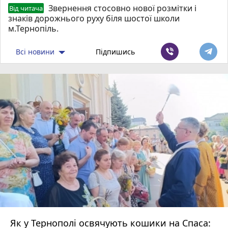
Звернення стосовно нової розмітки і
Від читача
знаків дорожнього руху біля шостої школи
м.Тернопіль.
Всі новини
Підпишись
Як у Тернополі освячують кошики на Спаса: