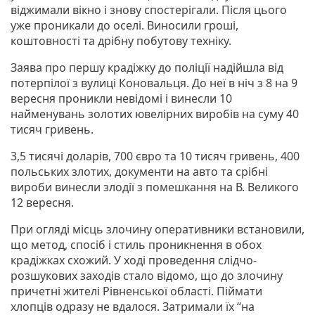
віджимали вікно і знову спостерігали. Після цього
уже проникали до оселі. Виносили гроші,
коштовності та дрібну побутову техніку.
Заява про першу крадіжку до поліції надійшла від
потерпілої з вулиці Коновальця. До неї в ніч з 8 на 9
вересня проникли невідомі і винесли 10
найменувань золотих ювелірних виробів на суму 40
тисяч гривень.
3,5 тисячі доларів, 700 євро та 10 тисяч гривень, 400
польських злотих, документи на авто та срібні
вироби винесли злодії з помешкання на В. Великого
12 вересня.
При огляді місць злочину оперативники встановили,
що метод, спосіб і стиль проникнення в обох
крадіжках схожий. У ході проведення слідчо-
розшукових заходів стало відомо, що до злочину
причетні жителі Рівненської області. Піймати
хлопців одразу не вдалося. Затримали їх “на