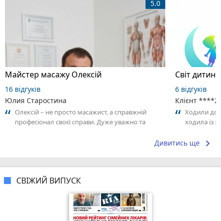
5.0
Майстер масажу Олексій
16 відгуків
6 відгуків
Юлия Старостина
Клієнт ****2
Олексій – не просто масажист, а справжній
Ходили до С
професіонал своєї справи. Дуже уважно та
ходила із 
відповідально підходить до роботи,
контакт, за
відчувається...
keyboard_arrow_right
Дивитись ще
СВІЖИЙ ВИПУСК