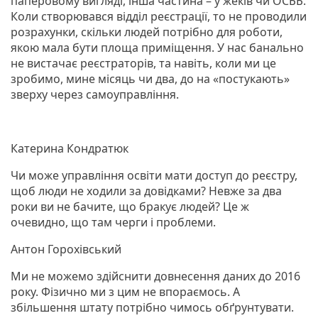
паперовому вигляді, інша частина – у жеків чи ОСББ.
Коли створювався відділ реєстрації, то не проводили
розрахунки, скільки людей потрібно для роботи,
якою мала бути площа приміщення. У нас банально
не вистачає реєстраторів, та навіть, коли ми це
зробимо, мине місяць чи два, до на «постукають»
зверху через самоуправління.
Катерина Кондратюк
Чи може управління освіти мати доступ до реєстру,
щоб люди не ходили за довідками? Невже за два
роки ви не бачите, що бракує людей? Це ж
очевидно, що там черги і проблеми.
Антон Горохівський
Ми не можемо здійснити довнесення даних до 2016
року. Фізично ми з цим не впораємось. А
збільшення штату потрібно чимось обґрунтувати.