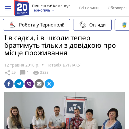
Пишеш ти! Коментує
Всі новини
Обговорен
Тернопіль
Робота у Тернополі!
Огляди
І в садки, і в школи тепер
братимуть тільки з довідкою про
місце проживання
12 травня 2018 р.
Наталія БУРЛАКУ
chat_bubble
share
visibility
29
1
3338