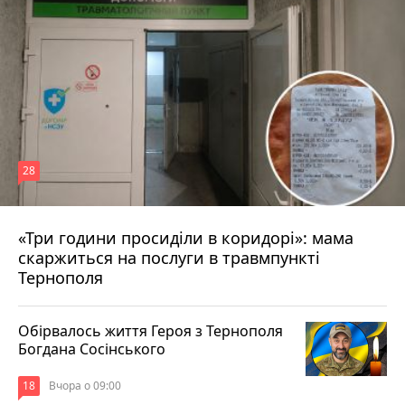
28
«Три години просиділи в коридорі»: мама
Вчора о 13:05
скаржиться на послуги в травмпункті
Тернополя
Обірвалось життя Героя з Тернополя
Богдана Сосінського
18
Вчора о 09:00