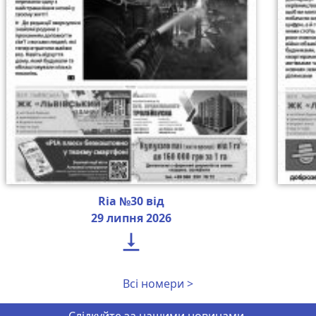
Ria №30 від
29 липня 2026

Всі номери >
Слідкуйте за нашими новинами