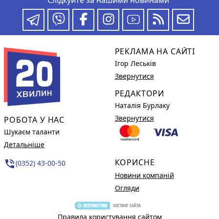
РЕКЛАМА НА САЙТІ
Ігор Леськів
Звернутися
РЕДАКТОРИ
Наталія Бурлаку
Звернутися
РОБОТА У НАС
Шукаєм таланти
Детальніше
КОРИСНЕ
phone_in_talk
(0352) 43-00-50
Новини компаній
Огляди
Правила користування сайтом