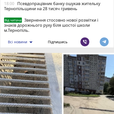
18:00
Псевдопрацівник банку ошукав жительку
Тернопільщини на 28 тисяч гривень
Звернення стосовно нової розмітки і
Від читача
знаків дорожнього руху біля шостої школи
м.Тернопіль.
Всі новини
Підпишись