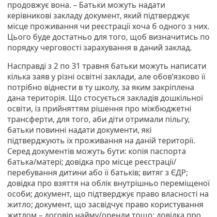
продовжує вона. – Батьки можуть надати
керівникові закладу документ, який підтверджує
місце проживання чи реєстрації хоча б одного з них.
Цього буде достатньо для того, щоб визначитись по
порядку черговості зарахування в даний заклад.
Насправді з 2 по 31 травня батьки можуть написати
кілька заяв у різні освітні заклади, але обов’язково її
потрібно віднести в ту школу, за яким закріплена
дана територія. Що стосується закладів дошкільної
освіти, із прийняттям рішення про міжбюджетні
трансферти, для того, аби діти отримали пільгу,
батьки повинні надати документи, які
підтверджують їх проживання на даній території.
Серед документів можуть бути: копія паспорта
батька/матері; довідка про місце реєстрації/
перебування дитини або її батьків; витяг з ЄДР;
довідка про взяття на облік внутрішньо переміщеної
особи; документ, що підтверджує право власності на
житло; документ, що засвідчує право користування
житлом – договір найму/оренди тощо; довідка про