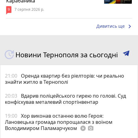
Карабаника
9
7 серпня 2026 р.
keyboard_arrow_right
Дивитись ще
Новини Тернополя за сьогодні
21:00
Оренда квартир без ріелторів: чи реально
знайти житло в Тернополі
20:03
Вдарив поліцейського гирею по голові. Суд
конфіскував металевий спортінвентар
19:00
Хор виконав останню волю Героя:
Лановецька громада попрощалася з воїном
Володимиром Паламарчуком
play_circle_filled
photo_camera