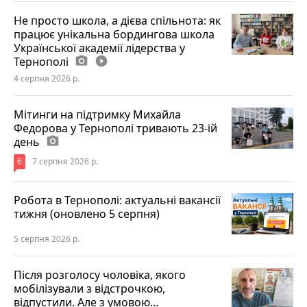
Не просто школа, а дієва спільнота: як
працює унікальна бордингова школа
Української академії лідерства у
Тернополі
photo_camera
play_circle_filled
4 серпня 2026 р.
Мітинги на підтримку Михайла
Федорова у Тернополі тривають 23-ій
день
photo_camera
6
7 серпня 2026 р.
Робота в Тернополі: актуальні вакансії
тижня (оновлено 5 серпня)
5 серпня 2026 р.
Після розголосу чоловіка, якого
мобілізували з відстрочкою,
відпустили. Але з умовою…