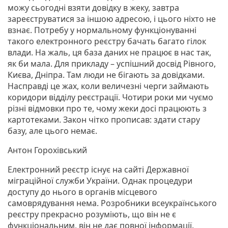
можу сьогодні взяти довідку в жеку, завтра
зареєструватися за іншою адресою, і цього ніхто не
взнає. Потребу у нормальному функціонуванні
такого електронного реєстру бачать багато гілок
влади. На жаль, ця база даних не працює в нас так,
як би мала. Для прикладу – успішний досвід Рівного,
Києва, Дніпра. Там люди не бігають за довідками.
Насправді це жах, коли величезні черги займають
коридори відділу реєстрації. Чотири роки ми чуємо
різні відмовки про те, чому жеки досі працюють з
картотеками. Закон чітко прописав: здати стару
базу, але цього немає.
Антон Горохівський
Електронний реєстр існує на сайті Державної
міграційної служби України. Однак процедури
доступу до нього в органів місцевого
самоврядування нема. Розробники всеукраїнського
реєстру прекрасно розуміють, що він не є
функціональним, він не дає повної інформації.