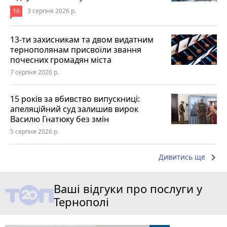
16
3 серпня 2026 р.
13-ти захисникам та двом видатним
тернополянам присвоїли звання
почесних громадян міста
7 серпня 2026 р.
15 років за вбивство випускниці:
апеляційний суд залишив вирок
Василю Гнатюку без змін
5 серпня 2026 р.
keyboard_arrow_right
Дивитись ще
Ваші відгуки про послуги у
Тернополі