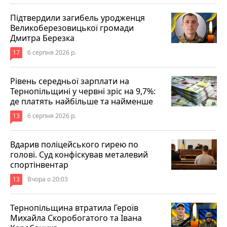
Підтвердили загибель уродженця
Великоберезовицької громади
Дмитра Березка
17
6 серпня 2026 р.
Рівень середньої зарплати на
Тернопільщині у червні зріс на 9,7%:
де платять найбільше та найменше
13
6 серпня 2026 р.
Вдарив поліцейського гирею по
голові. Суд конфіскував металевий
спортінвентар
13
Вчора о 20:03
Тернопільщина втратила Героїв
Михайла Скоробогатого та Івана