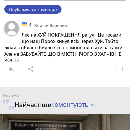
Опублікувати коментар
Віталій Варениця
Яке на ХУЙ ПОКРАЩЕННЯ рагулі. Це тесами
що наш Порох кинув всіх через Хуй. Тобто
люди з області бидло яке повинно платити за садки.
Але не ЗАБУВАЙТЕ ЩО В МІСТІ НІЧОГО З ХАРЧІВ НЕ
РОСТЕ.
reply
share
remove
add
-1
коментують
Найчастіше