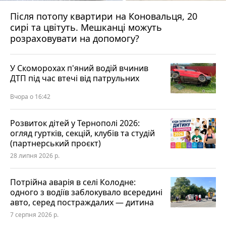
Після потопу квартири на Коновальця, 20
сирі та цвітуть. Мешканці можуть
розраховувати на допомогу?
У Скоморохах п'яний водій вчинив
ДТП під час втечі від патрульних
Вчора о 16:42
Розвиток дітей у Тернополі 2026:
огляд гуртків, секцій, клубів та студій
(партнерський проєкт)
28 липня 2026 р.
Потрійна аварія в селі Колодне:
одного з водіїв заблокувало всередині
авто, серед постраждалих — дитина
7 серпня 2026 р.