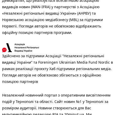
Демократія», що реалізується Всесвітньою асоціацією
видавців новин (WAN-IFRA) у партнерстві з Асоціацією
«Незалежні регіональні видавці України» (АНРВУ) та
Норвезькою асоціацією медіабізнесу (MBL) за підтримки
Норвегії. Погляди авторів не обов’язково відображають
офіційну позицію партнерів програми.
Здійснено за підтримки Асоціації “Незалежні регіональні
видавці України” та Foreningen Ukrainian Media Fund Nordic в
рамках реалізації проєкту Хаб підтримки регіональних медіа.
Погляди авторів не обов'язково збігаються з офіційною
позицією партнерів
Незалежний новинний портал з оперативним висвітленням
подій у Тернополі та області. Сайт новин №1 у Тернополі за
розміром аудиторії. Новини створюються для Вас
мультимедійною редакцією RIA та 20minut.ua. Ми