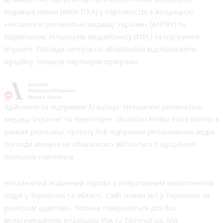
видавців новин (WAN-IFRA) у партнерстві з Асоціацією
«Незалежні регіональні видавці України» (АНРВУ) та
Норвезькою асоціацією медіабізнесу (MBL) за підтримки
Норвегії. Погляди авторів не обов’язково відображають
офіційну позицію партнерів програми.
Здійснено за підтримки Асоціації “Незалежні регіональні
видавці України” та Foreningen Ukrainian Media Fund Nordic в
рамках реалізації проєкту Хаб підтримки регіональних медіа.
Погляди авторів не обов'язково збігаються з офіційною
позицією партнерів
Незалежний новинний портал з оперативним висвітленням
подій у Тернополі та області. Сайт новин №1 у Тернополі за
розміром аудиторії. Новини створюються для Вас
мультимедійною редакцією RIA та 20minut.ua. Ми