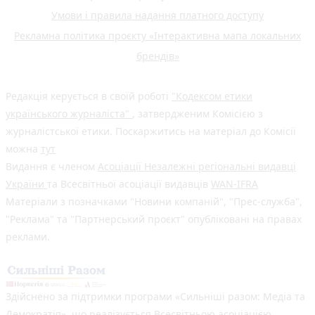
Умови і правила надання платного доступу
Рекламна політика проєкту «Інтерактивна мапа локальних
брендів»
Редакція керується в своїй роботі
"Кодексом етики
українського журналіста"
, затвердженим Комісією з
журналістської етики. Поскаржитись на матеріал до Комісії
можна
тут
Видання є членом
Асоціації Незалежні регіональні видавці
України
та Всесвітньої асоціації видавців
WAN-IFRA
Матеріали з позначками "Новини компаній", "Прес-служба",
"Реклама" та "Партнерський проєкт" опубліковані на правах
реклами.
Здійснено за підтримки програми «Сильніші разом: Медіа та
Демократія», що реалізується Всесвітньою асоціацією