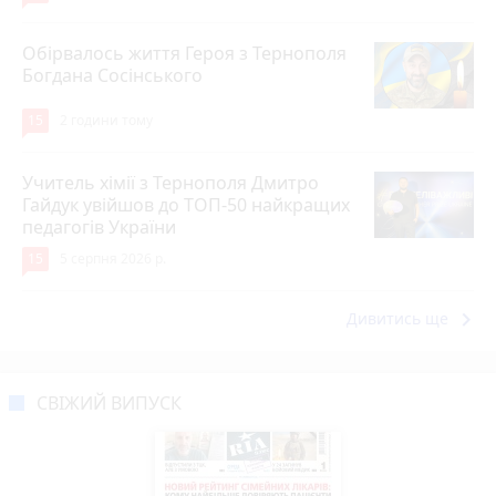
Обірвалось життя Героя з Тернополя
Богдана Сосінського
15
2 години тому
Учитель хімії з Тернополя Дмитро
Гайдук увійшов до ТОП-50 найкращих
педагогів України
15
5 серпня 2026 р.
keyboard_arrow_right
Дивитись ще
СВІЖИЙ ВИПУСК