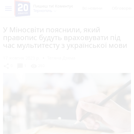
Пишеш ти! Коментує
Всі новини
Обговорен
Тернопіль
У Міносвіти пояснили, який
правопис будуть враховувати під
час мультитесту з української мови
17 жовтня 2023 р.
Тетяна Дзяма
chat_bubble
share
visibility
0
1
280