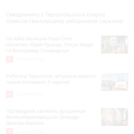
5 серпня 2026 р.
Священнику з Тернопільської єпархії
Олексію Николишину заборонили служіння
На війні загинули Герої Олег
Шелетин, Юрій Пушкар, Петро Федів
та Володимир Паламарчук
24
5 серпня 2026 р.
Робота в Тернополі: актуальні вакансії
тижня (оновлено 5 серпня)
20
5 серпня 2026 р.
Підтвердили загибель уродженця
Великоберезовицької громади
Дмитра Березка
17
6 серпня 2026 р.