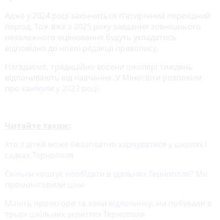
Адже у 2024 році закінчиться п’ятирічний перехідний
період. Тож вже з 2025 року завдання зовнішнього
незалежного оцінювання будуть укладатись
відповідно до нової редакції правопису.
Нагадаємо, традиційно восени школярі тиждень
відпочивають від навчання. У Міносвіти розповіли
про
канікули у 2023 році
.
Читайте також:
Хто з дітей може безоплатно харчуватися у школах і
садках Тернополя
Скільки коштує пообідати в їдальнях Тернополя? Ми
промоніторили ціни
Мають проектори та зони відпочинку: ми побували в
трьох шкільних укриттях Тернополя