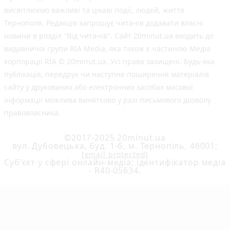
висвітлюємо важливі та цікаві події, людей, життя
Тернополя. Редакція запрошує читачів додавати власні
новини в розділ "Від читачів". Сайт 20minut.ua входить до
видавничої групи RIA Media, яка також є частиною Медіа
корпорації RIA © 20minut.ua. Усі права захищені. Будь-яка
публiкацiя, передрук чи наступне поширення матеріалів
сайту у друкованих або електронних засобах масової
інформації можлива винятково у разі письмового дозволу
правовласника.
©2017-2025 20minut.ua
вул. Дубовецька, буд. 1-б, м. Тернопіль, 46001;
[email protected]
Cуб'єкт у сфері онлайн-медіа; ідентифікатор медіа
- R40-05634.