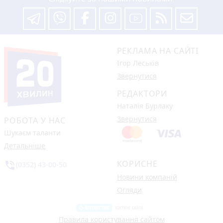
РЕКЛАМА НА САЙТІ
Ігор Леськів
Звернутися
РЕДАКТОРИ
Наталія Бурлаку
Звернутися
РОБОТА У НАС
Шукаєм таланти
Детальніше
КОРИСНЕ
phone_in_talk
(0352) 43-00-50
Новини компаній
Огляди
Правила користування сайтом