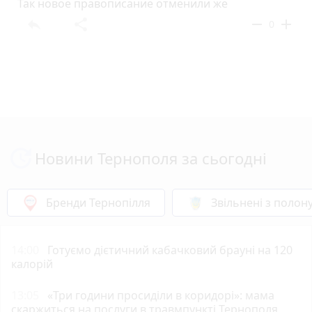
Так новое правописание отменили же
reply
share
remove
add
0
Новини Тернополя за сьогодні
Бренди Тернопілля
Звільнені з полон
14:00
Готуємо дієтичний кабачковий брауні на 120
калорій
13:05
«Три години просиділи в коридорі»: мама
скаржиться на послуги в травмпункті Тернополя