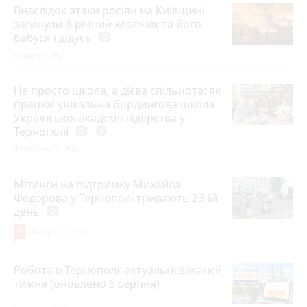
Внаслідок атаки росіян на Київщині
загинули 3-річний хлопчик та його
бабуся і дідусь
photo_camera
годину тому
Не просто школа, а дієва спільнота: як
працює унікальна бордингова школа
Української академії лідерства у
Тернополі
photo_camera
play_circle_filled
4 серпня 2026 р.
Мітинги на підтримку Михайла
Федорова у Тернополі тривають 23-ій
день
photo_camera
6
Вчора о 21:00
Робота в Тернополі: актуальні вакансії
тижня (оновлено 5 серпня)