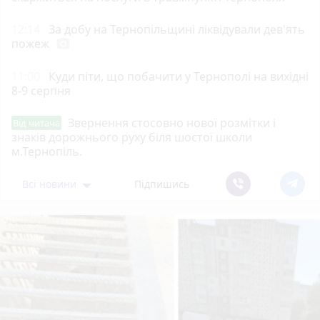
12:14
За добу на Тернопільщині ліквідували дев'ять
пожеж
photo_camera
11:00
Куди піти, що побачити у Тернополі на вихідні
8-9 серпня
Звернення стосовно нової розмітки і
Від читача
знаків дорожнього руху біля шостої школи
м.Тернопіль.
Всі новини
Підпишись