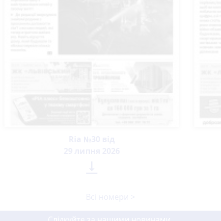
Ria №30 від
29 липня 2026

Всі номери >
Слідкуйте за нашими новинами